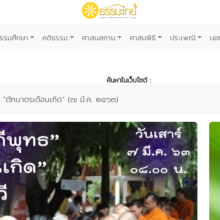
รรมศึกษา
คติธรรม
ศาสนสถาน
ศาสนพิธี
ประเพณี
บอ
ค้นหาในเว็บไซต์ :
 “ตักบาตรเดือนเกิด” (๗ มี.ค. ๒๕๖๓)