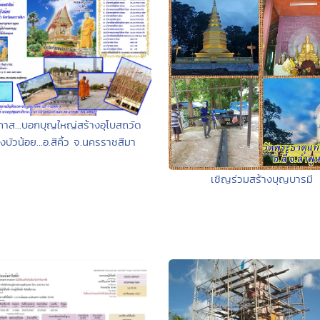
าส...บอกบุญใหญ่สร้างอุโบสถวัด
บัวน้อย...อ.สีคิ้ว จ.นครราชสีมา
เชิญร่วมสร้างบุญบารมี