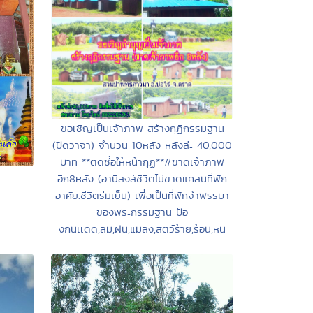
ขอเชิญเป็นเจ้าภาพ สร้างกุฏิกรรมฐาน
(ปิดวาจา) จำนวน 10หลัง หลังล่ะ 40,000
บาท **ติดชื่อให้หน้ากุฏิ**#ขาดเจ้าภาพ
อีก8หลัง (อานิสงส์ชีวิตไม่ขาดแคลนที่พัก
อาศัย.ชีวิตร่มเย็น) เพื่อเป็นที่พักจำพรรษา
ของพระกรรมฐาน ป้อ
งกันเเดด,ลม,ฝน,แมลง,สัตว์ร้าย,ร้อน,หน