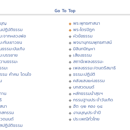
Go To Top
บุญ
พระพุทธศาสนา
นปฏิบัติธรรม
พระไตรปิฏก
มะจากหลวงพ่อ
หัวข้อธรรม
มะกับเยาวชน
พจนานุกรมพุทธศาสน์
นธรรมะบันเทิง
มิลินทปัญหา
มะบรรยาย
เสียงธรรม
วามธรรมะ
สถานีเพลงธรรมะ
ธรรมะ
เพลงธรรมะ/ดนตรีสมาธิ
ธรรม คำคม โดนใจ
ธรรมะปฏิบัติ
ม
คลังแสงแห่งธรรม
บทสวดมนต์
ทาน
หลักธรรมนำสุขฯ
ิ
กรรมฐานประจำวันเกิด
สสนา
ฮีต ๑๒ คอง ๑๔
วาสกรรม
งานบุญประจำปี
สวดมนต์
ประเพณีทั่วไทย
สปฏิบัติธรรม