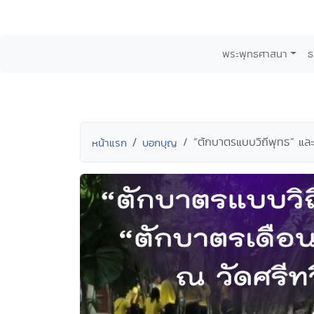
พระพุทธศาสนา
ธ
“ตักบาตรแบบวิถีพุทธ” และ
หน้าแรก
บอกบุญ