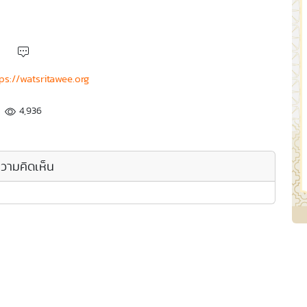
ps://watsritawee.org
4,936
วามคิดเห็น