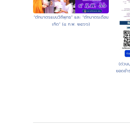
“ตักบาตรแบบวิถีพุทธ” และ “ตักบาตรเดือน
เกิด” (๔ ก.พ. ๒๕๖๖)
(ด่วน
ยอดชำระ