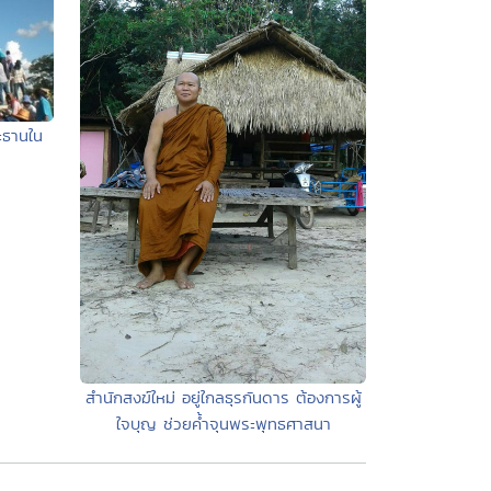
ะธานใน
สำนักสงฆ์ใหม่ อยู่ใกลธุรกันดาร ต้องการผู้
ใจบุญ ช่วยค้ำจุนพระพุทธศาสนา