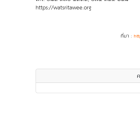
https://watsritawee.org
ที่มา :
htt
ค