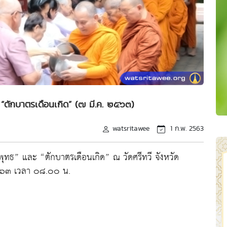
 “ตักบาตรเดือนเกิด” (๗ มี.ค. ๒๕๖๓)
watsritawee
1 ก.พ. 2563
ุทธ” และ “ตักบาตรเดือนเกิด” ณ วัดศรีทวี จังหวัด
๒๕๖๓ เวลา ๐๘.๐๐ น.