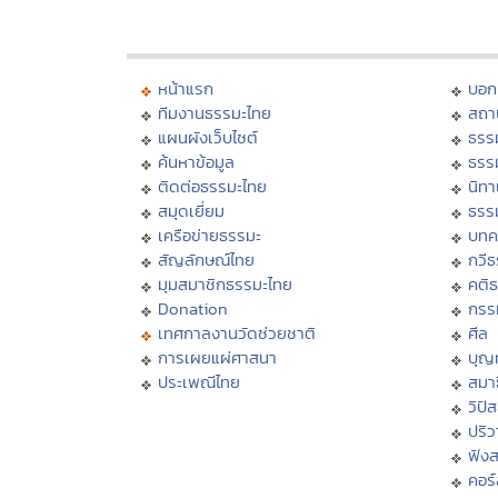
หน้าแรก
บอก
ทีมงานธรรมะไทย
สถา
แผนผังเว็บไซต์
ธรร
ค้นหาข้อมูล
ธรร
ติดต่อธรรมะไทย
นิทา
สมุดเยี่ยม
ธรร
เครือข่ายธรรมะ
บทค
สัญลักษณ์ไทย
กวี
มุมสมาชิกธรรมะไทย
คติ
Donation
กรร
เทศกาลงานวัดช่วยชาติ
ศีล
การเผยแผ่ศาสนา
บุญ
ประเพณีไทย
สมาธ
วิปั
ปริ
ฟัง
คอร์