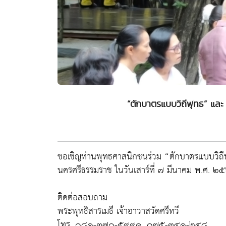
“ตักบาตรแบบวิถีพุทธ” และ
ขอเชิญท่านพุทธศาสนิกชนร่วม “ตักบาตรแบบวิถีพ
นครศรีธรรมราช ในวันเสาร์ที่ ๗ มีนาคม พ.ศ. 
ติดต่อสอบถาม
พระพุทธิสารเมธี เจ้าอาวาสวัดศรีทวี
โทร. ๐๘๑-๓๗๐-๕๙๙๑, ๐๗๕-๓๔๑-๒๔๘