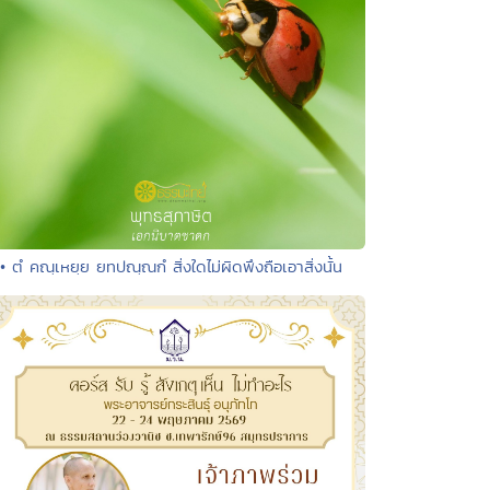
• ตํ คณฺเหยฺย ยทปณฺณกํ สิ่งใดไม่ผิดพึงถือเอาสิ่งนั้น