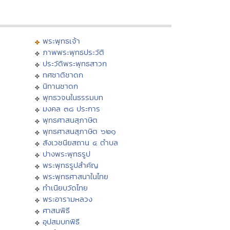
พระพุทธเจ้า
ภาพพระพุทธประวัติ
ประวัติพระพุทธสาวก
ทศชาติชาดก
นิทานชาดก
พุทธวจนในธรรมบท
มงคล ๓๘ ประการ
พุทธศาสนสุภาษิต
พุทธศาสนสุภาษิต ๖๒๑
สังเวชนียสถาน ๔ ตำบล
ปางพระพุทธรูป
พระพุทธรูปสำคัญ
พระพุทธศาสนาในไทย
ทำเนียบวัดไทย
พระอารามหลวง
ศาสนพิธี
อุปสมบทพิธี