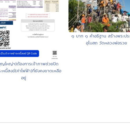
๑ บาท ๑ คำอธิฐาน สร้างพระปร
อุโบสถ วัดหลวงพ่อรวย
บุญใหญ่ฯ)ต้องการเจ้าภาพช่วยปิด
หนี้สงฆ์(ค่าไฟฟ้า)ที่ยังคงขาดเหลือ
อยู่