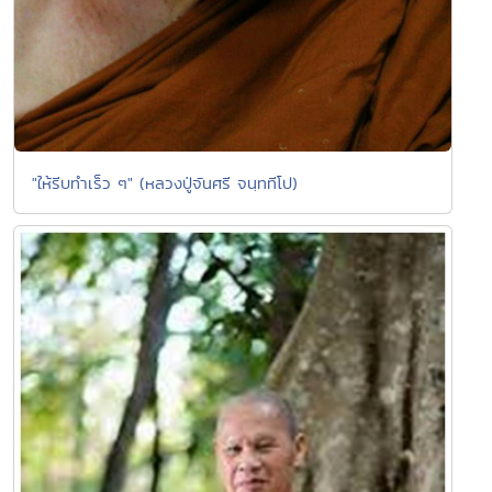
"ให้รีบทำเร็ว ๆ" (หลวงปู่จันศรี จนฺททีโป)