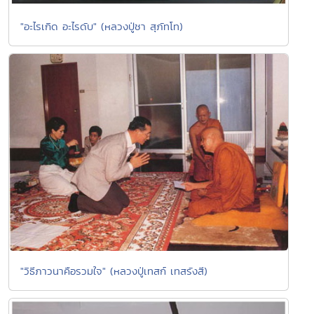
"อะไรเกิด อะไรดับ" (หลวงปู่ชา สุภัทโท)
"วิธีภาวนาคือรวมใจ" (หลวงปู่เทสก์ เทสรังสี)