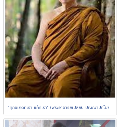
"ทุกข์เกิดที่เรา แก้ที่เรา" (พระอาจารย์เปลี่ยน ปัญญาปทีโป)