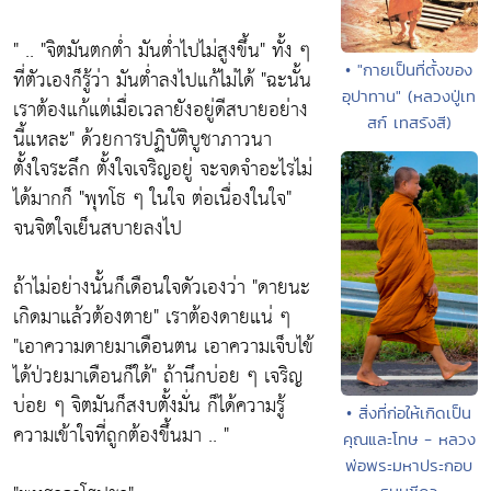
" ..
"จิตมันตกต่ำ มันต่ำไปไม่สูงขึ้น
" ทั้ง ๆ
• "กายเป็นที่ตั้งของ
ที่ตัวเองก็รู้ว่า มันต่ำลงไปแก้ไม่ได้
"ฉะนั้น
อุปาทาน" (หลวงปู่เท
เราต้องแก้แต่เมื่อเวลายังอยู่ดีสบายอย่าง
สก์ เทสรังสี)
นี้แหละ"
ด้วยการปฏิบัติบูชาภาวนา
ตั้งใจระลึก ตั้งใจเจริญอยู่ จะจดจำอะไรไม่
ได้มากก็
"พุทโธ ๆ ในใจ ต่อเนื่องในใจ"
จนจิตใจเย็นสบายลงไป
ถ้าไม่อย่างนั้นก็เดือนใจดัวเองว่า
"ดายนะ
เกิดมาแล้วต้องตาย"
เราต้องดายแน่ ๆ
"เอาความดายมาเดือนตน เอาความเจ็บไข้
ได้ป่วยมาเดือนก็ใด้"
ถ้านึกบ่อย ๆ เจริญ
บ่อย ๆ จิตมันก็สงบตั้งมั่น ก็ได้ความรู้
• สิ่งที่ก่อให้เกิดเป็น
ความเข้าใจที่ถูกต้องขึ้นมา .. "
คุณและโทษ - หลวง
พ่อพระมหาประกอบ