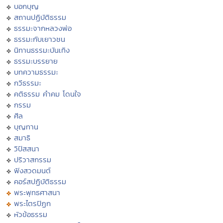
บอกบุญ
สถานปฏิบัติธรรม
ธรรมะจากหลวงพ่อ
ธรรมะกับเยาวชน
นิทานธรรมะบันเทิง
ธรรมะบรรยาย
บทความธรรมะ
กวีธรรมะ
คติธรรม คำคม โดนใจ
กรรม
ศีล
บุญทาน
สมาธิ
วิปัสสนา
ปริวาสกรรม
ฟังสวดมนต์
คอร์สปฏิบัติธรรม
พระพุทธศาสนา
พระไตรปิฏก
หัวข้อธรรม