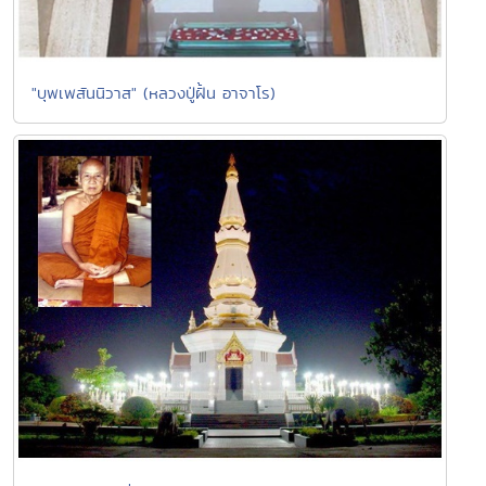
"บุพเพสันนิวาส" (หลวงปู่ฝั้น อาจาโร)