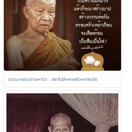
ธรรมะหลวงตามหาบัว... อย่าไปมีหลายผัวหลายเมีย