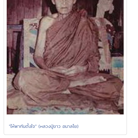
"ให้พากันตั้งใจ" (หลวงปู่ขาว อนาลโย)