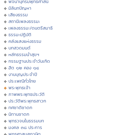
พจนานุกรมพุทธศาสน์
มิลินทปัญหา
เสียงธรรม
สถานีเพลงธรรมะ
เพลงธรรมะ/ดนตรีสมาธิ
ธรรมะปฏิบัติ
คลังแสงแห่งธรรม
บทสวดมนต์
หลักธรรมนำสุขฯ
กรรมฐานประจำวันเกิด
ฮีต ๑๒ คอง ๑๔
งานบุญประจำปี
ประเพณีทั่วไทย
พระพุทธเจ้า
ภาพพระพุทธประวัติ
ประวัติพระพุทธสาวก
ทศชาติชาดก
นิทานชาดก
พุทธวจนในธรรมบท
มงคล ๓๘ ประการ
พุทธศาสนสุภาษิต