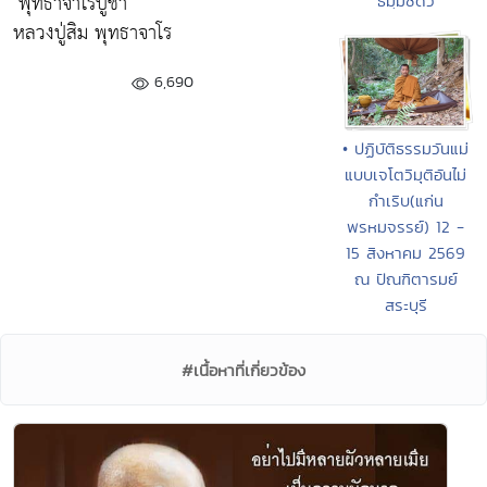
"พุทธาจาโรปูชา"
ธมฺมชีดว
หลวงปู่สิม พุทธาจาโร
6,690
• ปฏิบัติธรรมวันแม่
แบบเจโตวิมุติอันไม่
กำเริบ(แก่น
พรหมจรรย์) 12 -
15 สิงหาคม 2569
ณ ปัณฑิตารมย์
สระบุรี
#เนื้อหาที่เกี่ยวข้อง