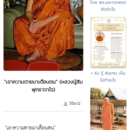
โดย พระมหาวรพรต
กิตติวโร
• รับ รู้ สังเกตุ เห็น
ไม่ทำอะไร
"เอาความตายมาเตือนตน" (หลวงปู่สิม
พุทธาจาโร)
วิริยะ12
"เอาความตายมาเตือนตน"