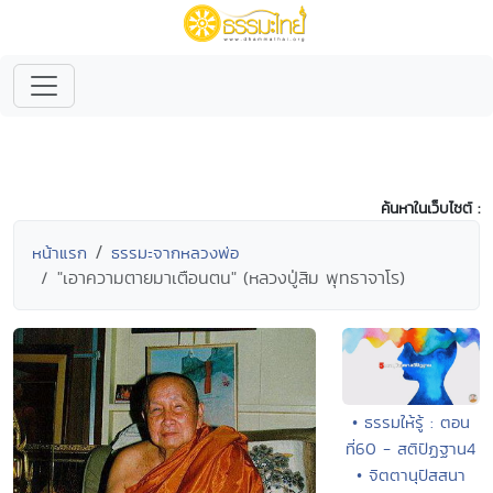
ค้นหาในเว็บไซต์ :
หน้าแรก
ธรรมะจากหลวงพ่อ
"เอาความตายมาเตือนตน" (หลวงปู่สิม พุทธาจาโร)
• ธรรมให้รู้ : ตอน
ที่60 - สติปัฏฐาน4
• จิตตานุปัสสนา