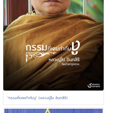
"กรรมที่เคยทำกับงู" (หลวงปู่ไม อินทสิริ)