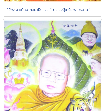
"ปัญญาเกิดจากสมาธิภาวนา" (หลวงปู่เหรียญ วรลาโภ)