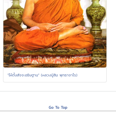
"ให้ตั้งสัจจะอธิษฐาน" (หลวงปู่สิม พุทธาจาโร)
Go To Top