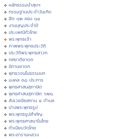
หลักธรรมนำสุขฯ
กรรมฐานประจำวันเกิด
ฮีต ๑๒ คอง ๑๔
งานบุญประจำปี
ประเพณีทั่วไทย
พระพุทธเจ้า
ภาพพระพุทธประวัติ
ประวัติพระพุทธสาวก
ทศชาติชาดก
นิทานชาดก
พุทธวจนในธรรมบท
มงคล ๓๘ ประการ
พุทธศาสนสุภาษิต
พุทธศาสนสุภาษิต ๖๒๑
สังเวชนียสถาน ๔ ตำบล
ปางพระพุทธรูป
พระพุทธรูปสำคัญ
พระพุทธศาสนาในไทย
ทำเนียบวัดไทย
พระอารามหลวง