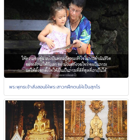
พระพุทธเจ้าสั่งสอนให้พระสาวกฝึกตนให้เป็นสุภโร