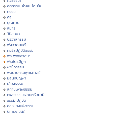
กวีธรรมะ
คติธรรม คำคม โดนใจ
กรรม
ศีล
บุญทาน
สมาธิ
วิปัสสนา
ปริวาสกรรม
ฟังสวดมนต์
คอร์สปฏิบัติธรรม
พระพุทธศาสนา
พระไตรปิฏก
หัวข้อธรรม
พจนานุกรมพุทธศาสน์
มิลินทปัญหา
เสียงธรรม
สถานีเพลงธรรมะ
เพลงธรรมะ/ดนตรีสมาธิ
ธรรมะปฏิบัติ
คลังแสงแห่งธรรม
บทสวดมนต์