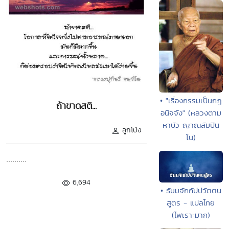
• "เรื่องกรรมเป็นกฎ
ถ้าขาดสติ...
อนิจจัง" (หลวงตาม
หาบัว ญาณสัมปัน
ลูกโป่ง
โน)
..........
6,694
• ธัมมจักกัปปวัตตน
สูตร - แปลไทย
(ไพเราะมาก)