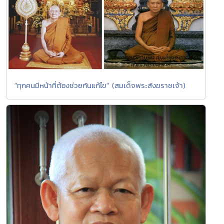
"ทุกคนมีหน้าที่ต้องช่วยกันแก้ไข" (สมเด็จพระสังฆราชเจ้า)