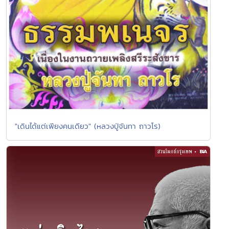
"เดินได้แต่เพียงคนเดียว" (หลวงปู่จันทา ถาวโร)