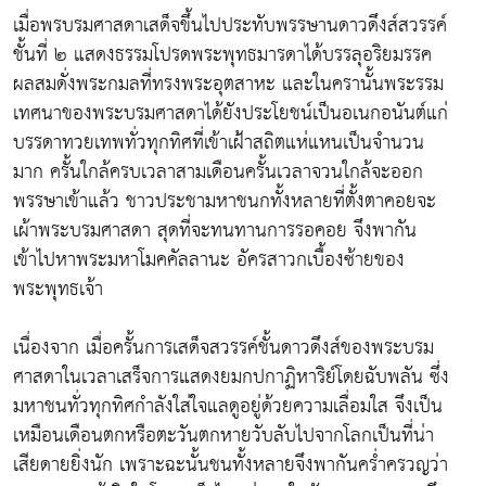
เมื่อพรบรมศาสดาเสด็จขึ้นไปประทับพรรษานดาวดึงส์สวรรค์
ชั้นที่ ๒ แสดงธรรมโปรดพระพุทธมารดาได้บรรลุอริยมรรค
ผลสมดั่งพระกมลที่ทรงพระอุตสาหะ และในครานั้นพระรรม
เทศนาของพระบรมศาสดาได้ยังประโยชน์เป็นอเนกอนันต์แก่
บรรดาทวยเทพทั่วทุกทิศที่เข้าเฝ้าสถิตแห่แหนเป็นจำนวน
มาก ครั้นใกล้ครบเวลาสามเดือนครั้นเวลาจวนใกล้จะออก
พรรษาเข้าแล้ว ชาวประชามหาชนกทั้งหลายที่ตั้งตาคอยจะ
เผ้าพระบรมศาสดา สุดที่จะทนทานการรอคอย จึงพากัน
เข้าไปหาพระมหาโมคคัลลานะ อัครสาวกเบื้องซ้ายของ
พระพุทธเจ้า
เนื่องจาก เมื่อครั้นการเสด็จสวรรค์ชั้นดาวดึงส์ของพระบรม
ศาสดาในเวลาเสร็จการแสดงยมกปกาฏิหาริย์โดยฉับพลัน ซึ่ง
มหาชนทั่วทุกทิศกำลังใส่ใจแลดูอยู่ด้วยความเลื่อมใส จึงเป็น
เหมือนเดือนตกหรือตะวันตกหายวับลับไปจากโลกเป็นที่น่า
เสียดายยิ่งนัก เพราะฉะนั้นชนทั้งหลายจึงพากันคร่ำครวญว่า