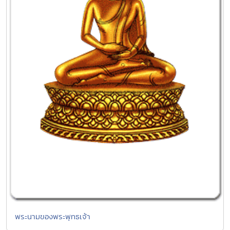
พระนามของพระพุทธเจ้า