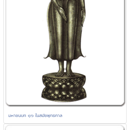
มหาชนบท ๑๖ ในสมัยพุทธกาล