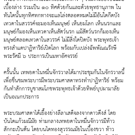
เบื้องล่าง รวมเป็น ๑๐ ทิศด้วยกันและด้วยพุทธานุภาพ ใน
ทันใดนั้นทุกทิศทกทางจะแลโล่งตลอดหมดไม่มีอันใดกีดบัง
เทวดาในสวรรค์จะมองเห็นมนุษย์ เห็นยมโลก เห็นนรกและ
มนุษย์ก็มองเห็นเทวดาเห็นสัตว์นรก แม้สัตว์นรกก็มองเห็น
มนุษย์ตลอดเทวดาในสวรรค์ ไม่มีสิ่งใดปิดบัง พระพุทธเจ้า
ทรงสำแดปาฏิหาริย์เปิดโลก พร้อมกับเปล่งฉัพพัณณรังษี
พระรัศมี ๖ ประการเป็นมหาอัศจรรย์
ครั้นนั้น เทพยดาในหมื่นจักรวาลได้มาประชุมกันในจักรวาลนี้
เพื่อชื่นชมพระบารมีพระบรมศาสดาทรงทำปาฏิหาริย์ พร้อม
กันทำสักการบูชาสมโภชพระพุทธเจ้าด้วยทิพย์บุปผามาลัย
เป็นอเนกประการ
พระบรมศาสดาได้เยื้องย่างลีลาเสด็จลงจากดาวดึงส์ โดย
บันไดแก้วมณีมัย ท่ามกลางเทพยดาในหมื่นจักวารมีท้าว
สักกะเป็นต้น โดยบนไดทองสุวรรณมัยในเบื้องขวา ท้าว