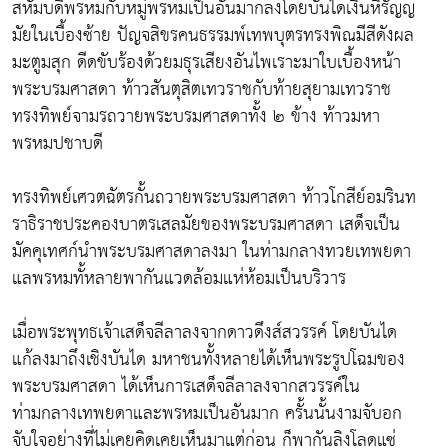
สหัมบดีพรหมกับหมู่พรหมเป็นอันมากลงโดยบันไดเงินหิรัญญ
มัยในเบื้องซ้าย ปัญจสิขรคนธรรมพ์เทพบุตรทรงพิณมีสีดังผล
มะตูมสุก ดีดขับร้องด้วยมธุรเสียงอันไพเราะมาใบเบื้องหน้า
พระบรมศาสดา ท้าวสันตุสิตเทวราชกับท้ายสุยามเทวราช
ทรงทิพย์จามรถวายพระบรมศาสดาทั้ง ๒ ข้าง ท้าวมหา
พรหมปชาบดี
ทรงทิพย์เศวตฉัตรกั้นถวายพระบรมศาสดา ท้าวโกสีย์อมรินท
ราธิราชประคองบาตรเสลมัยของพระบรมศาสดา เสด็จเป็น
มัคคุเทศก์นำพระบรมศาสดาลงมา ในท่ามกลางทวยเทพยดา
แลพรหมทั้หลายพากันแวดล้อมแห่ห้อมเป็นบริวาร
เมื่อพระพุทธเจ้าเสด็จลีลาลงจากดาวดึงส์สวรรค์ โดยบันได
แก้ลงมาถึงเชิงบันได มหาชนทั้งหลายได้เห็นพระรูปโฉมของ
พระบรมศาสดา ได้เห็นการเสด็จลีลาลงจากสวรรค์ใน
ท่ามกลางเทพยดาและพรหมเป็นอันมาก ครั้นนั้นงามจับอก
จับใจอย่างที่ไม่เคยคิดเคยเห็นมาแต่ก่อน ก็พากันลิงโลดแซ่