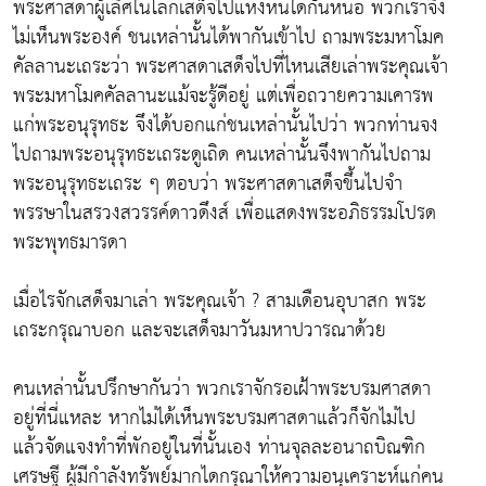
พระศาสดาผู้เลิศในโลกเสด็จไปแห่งหนใดกันหนอ พวกเราจึง
ไม่เห็นพระองค์ ชนเหล่านั้นได้พากันเข้าไป ถามพระมหาโมค
คัลลานะเถระว่า พระศาสดาเสด็จไปที่ไหนเสียเล่าพระคุณเจ้า
พระมหาโมคคัลลานะแม้จะรู้ดีอยู่ แต่เพื่อถวายความเคารพ
แก่พระอนุรุทธะ จึงได้บอกแก่ชนเหล่านั้นไปว่า พวกท่านจง
ไปถามพระอนุรุทธะเถระดูเถิด คนเหล่านั้นจึงพากันไปถาม
พระอนุรุทธะเถระ ๆ ตอบว่า พระศาสดาเสด็จขึ้นไปจำ
พรรษาในสรวงสวรรค์ดาวดึงส์ เพื่อแสดงพระอภิธรรมโปรด
พระพุทธมารดา
เมื่อไรจักเสด็จมาเล่า พระคุณเจ้า ? สามเดือนอุบาสก พระ
เถระกรุณาบอก และจะเสด็จมาวันมหาปวารณาด้วย
คนเหล่านั้นปรึกษากันว่า พวกเราจักรอเฝ้าพระบรมศาสดา
อยู่ที่นี่แหละ หากไม่ได้เห็นพระบรมศาสดาแล้วก็จักไม่ไป
แล้วจัดแจงทำที่พักอยู่ในที่นั้นเอง ท่านจุลละอนาถบิณฑิก
เศรษฐี ผู้มีกำลังทรัพย์มากไดกรุณาให้ความอนุเคราะห์แก่คน