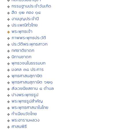
กรรมฐานประจำวันเกิด
ฮีต ๑๒ คอง ๑๔
งานบุญประจำปี
ประเพณีทั่วไทย
พระพุทธเจ้า
ภาพพระพุทธประวัติ
ประวัติพระพุทธสาวก
ทศชาติชาดก
นิทานชาดก
พุทธวจนในธรรมบท
มงคล ๓๘ ประการ
พุทธศาสนสุภาษิต
พุทธศาสนสุภาษิต ๖๒๑
สังเวชนียสถาน ๔ ตำบล
ปางพระพุทธรูป
พระพุทธรูปสำคัญ
พระพุทธศาสนาในไทย
ทำเนียบวัดไทย
พระอารามหลวง
ศาสนพิธี