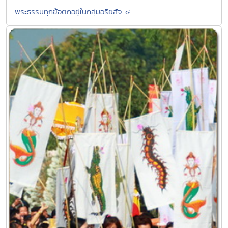
พระธรรมทุกข้อตกอยู่ในกลุ่มอริยสัจ ๔