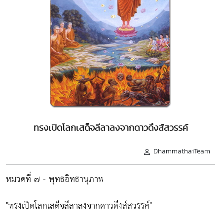
ทรงเปิดโลกเสด็จลีลาลงจากดาวดึงส์สวรรค์
DhammathaiTeam
หมวดที่ ๗ - พุทธอิทธานุภาพ
"ทรงเปิดโลกเสด็จลีลาลงจากดาวดึงส์สวรรค์"