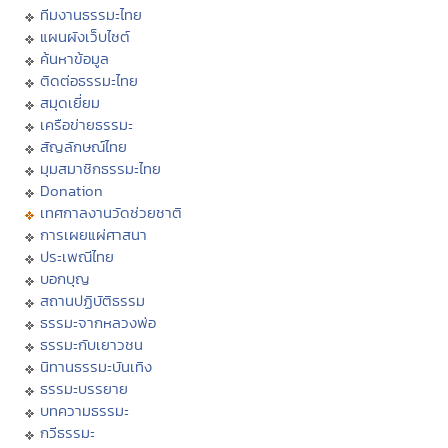
ทีมงานธรรมะไทย
แผนผังเว็บไซต์
ค้นหาข้อมูล
ติดต่อธรรมะไทย
สมุดเยี่ยม
เครือข่ายธรรมะ
สัญลักษณ์ไทย
มุมสมาชิกธรรมะไทย
Donation
เทศกาลงานวัดช่วยชาติ
การเผยแผ่ศาสนา
ประเพณีไทย
บอกบุญ
สถานปฏิบัติธรรม
ธรรมะจากหลวงพ่อ
ธรรมะกับเยาวชน
นิทานธรรมะบันเทิง
ธรรมะบรรยาย
บทความธรรมะ
กวีธรรมะ