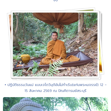
• ปฏิบัติธรรมวันแม่ แบบเจโตวิมุติอันไม่กำเริบ(แก่นพรหมจรรย์) 12 -
15 สิงหาคม 2569 ณ ปัณฑิตารมย์สระบุรี