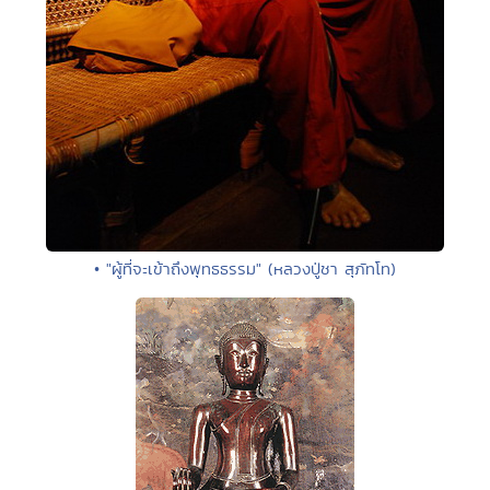
• "ผู้ที่จะเข้าถึงพุทธธรรม" (หลวงปู่ชา สุภัทโท)