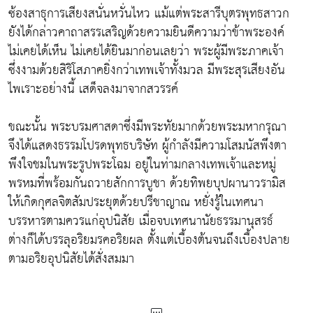
ซ้องสาธุการเสียงสนั่นหวั่นไหว แม้แต่พระสารีบุตรพุทธสาวก
ยังได้กล่าวคาถาสรรเสริญด้วยความยินดีความว่าข้าพระองค์
ไม่เคยได้เห็น ไม่เคยได้ยินมาก่อนเลยว่า พระผู้มีพระภาคเจ้า
ซึ่งงามด้วยสิริโสภาคยิ่งกว่าเทพเจ้าทั้งมวล มีพระสุรเสียงอัน
ไพเราะอย่างนี้ เสด็จลงมาจากสวรรค์
ขณะนั้น พระบรมศาสดาซึ่งมีพระทัยมากด้วยพระมหากรุณา
จึงได้แสดงธรรมโปรดพุทธบริษัท ผู้กำลังมีความโสมนัสพึงตา
พึงใจชมในพระรูปพระโฉม อยู่ในท่ามกลางเทพเจ้าและหมู่
พรหมที่พร้อมกันถวายสักการบูชา ด้วยทิพยบุปผานาวรามิส
ให้เกิดกุศลจิตสัมประยุตด้วยปรีชาญาณ หยั่งรู้ในเทศนา
บรรหารตามควรแก่อุปนิสัย เมื่อจบเทศนานัยธรรมานุสรธ์
ต่างก็ได้บรรลุอริยมรคอริยผล ตั้งแต่เบื้องต้นจนถึงเบื้องปลาย
ตามอริยอุปนิสัยได้สั่งสมมา