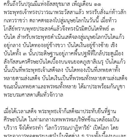
ครั้นถึงวันปรุณมีแห่งอัสสยุชมาส เพ็ญเดือน ๑๑
พระพุทธเจ้าทรงปวารณาพระวัสสาแล้ว ทรงรับสั่งแก่ท้าวสัก
กเทวราชว่า ตถาคตจะลงไปสู่มนุษยโลกในวันนี้ เมื่อท้าว
โกสีย์ทราบพุทธประสงค์แล้วจึงทรงนิรมิตบันไดทิพย์ ๓
บันได สำหรับพระพุทธดำเนินเสด็จลงสู่มนุษยโลกบันไดแก้ว
อยู่กลาง บันไดทองอยู่ข้างขวา บันไดเงินอยู่ข้างซ้าย เชิง
บันไดทั้ง ๓ นั้นประดิษฐานอยู่ภาคพื้นปฐพีที่ใกล้ประตูเมือง
สังกัสสนครศีรษะบันไดเบื้องบนจนยอดภูเขาสิเนรุ บันไดแก้ว
นั้นเป็นที่พระพุทธเจ้าเสด็จลง บันใดทองเป็นที่เทพยดาทั้ง
หลายตามส่งเสด็จ บันไดเงินเป็นที่พรหมทั่งหลายตามส่งเสด็จ
ขณะนั้นเทพยดาและพรหมทั้งหลาย ได้มาประพร้อมกันบูชา
พระบรมศาสดาเต็มทั่วจักวาล
เมื่อได้เวลาเสด็จ พระพุทธเจ้าก็เสด็จมาประทับยืนที่ฐาน
ศีรษะบันได ในท่ามกลางเทพพรหมบริษัทซึ่งแวดล้อมเป็น
บริวาร จึงได้ทรงทำ "โลกวิวรรณปาฏิหาริย์" เปิดโลก โดย
พระอาการทอดพระเนตรไปในทิศต่าง ๆ รวมทั้งเบื้องบนและ