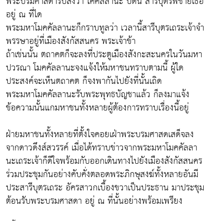
พระบรมศาสดารับสั่งว่า โคคัลลานะ บัดนี้ สารีบุตรพี่ชายเธอ
อยู่ ณ ที่ได
พระมหาโมคคัลลานะก็กราบทูลว่า เวลานี้สารีบุตรเถระเจ้าจำ
พรรษาอยู่ที่เมืองสังกัสสนคร พระเจ้าข้า
ถ้าเช่นนั้น ตถาคตก็จะลงที่ประตูเมืองสังกะสะนครในวันมหา
ปวรณา โมคคัลลานะจงแจ้งให้มหาชนทราบตามนี้ ผู้ใด
ประสงค์จะเห็นตถาคต ก็จงพากันไปยังที่นั้นเถิด
พระมหาโมคคัลลานะรับพระพุทธบัญชาแล้ว ก็ลงมาแจ้ง
ข้อความนั้นแกมหาชนทั้งหลายผู้ต้องการทราบเรื่องนี้อยู่
ฝ่ายมหาชนทั้งหลายที่ตั้งใจคอยเฝ่าพระบรมศาสดเสด็จลง
จากดาวดึงส์สวรรค์ เมื่อได้ทราบข่าวจากพระมหาโมคคัลลา
นะเถระเจ้าก็ดีใจพร้อมกับออกเดินทางไปยังเมืองสังกัสสนคร
ร่วมประชุมกันอย่างคับคั่งตลอดพระภิกษุสงฆ์ทั้งหลายอันมี
ประสารีบุตรเถระ อัครสาวกเบื้องขวาเป็นประธาน มาประชุม
ต้อนรับพระบรมศาสดา อยู่ ณ ที่นั้นอย่างพร้อมเพรียง