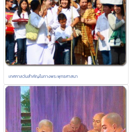
เทศกาลวันสำคัญในทางพระพุทธศาสนา