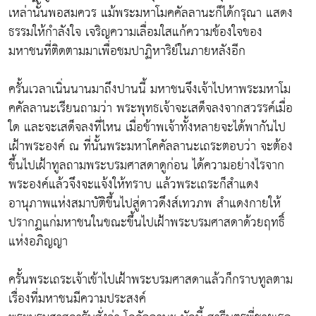
เหล่านั้นพอสมควร แม้พระมหาโมคคัลลานะก็ได้กรุณา แสดง
ธรรมให้กำลังใจ เจริญความเลื่อมใสแก้ความข้องใจของ
มหาชนที่ติดตามมาเพื่อชมปาฏิหาริย์ในภายหลังอีก
ครั้นเวลาเนิ่นนานมาถึงปานนี้ มหาชนจึงเจ้าไปหาพระมหาโม
คคัลลานะเรียนถามว่า พระพุทธเจ้าจะเสด็จลงจากสวรรค์เมื่อ
ใด และจะเสด็จลงที่ไหน เมื่อข้าพเจ้าทั้งหลายจะได้พากันไป
เฝ้าพระองค์ ณ ที่นั้นพระมหาโคคัลลานะเถระตอบว่า จะต้อง
ขึ้นไปเฝ้าทูลถามพระบรมศาสดาดูก่อน ได้ความอย่างไรจาก
พระองค์แล้วจึงจะแจ้งให้ทราบ แล้วพระเถระก็สำแดง
อานุภาพแห่งสมาบัติขึ้นไปสู่ดาวดึงส์เทวภพ สำแดงกายให้
ปรากฏแก่มหาชนในขณะขึ้นไปเฝ้าพระบรมศาสดาด้วยฤทธิ์
แห่งอภิญญา
ครั้นพระเถระเจ้าเข้าไปเฝ้าพระบรมศาสดาแล้วก็กราบทูลตาม
เรื่องที่มหาชนมีความประสงค์