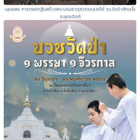
update การทอดกฐินสร้างพระบรมธาตุสวรรณเจดีย์ ณ.วัดป่าสักเรไร
จ.อุตรดิตถ์