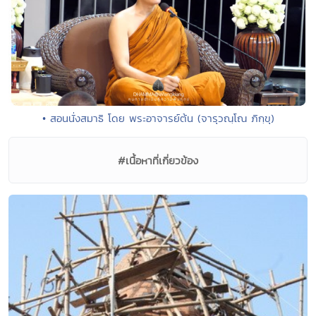
• สอนนั่งสมาธิ โดย พระอาจารย์ต้น (จารุวณฺโณ ภิกฺขุ)
#เนื้อหาที่เกี่ยวข้อง