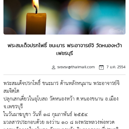
พระสมเด็จปรกโพธิ์ ชนะมาร พระอาจารย์จิ วัดหนองหว้า
เพชรบุรี
svsvsv@thaimail.com
7 ม.ค. 2554
พระสมเด็จปรกโพธิ์ ชนะมาร ด้านหลังหนุมาน พระอาจารย์จิ
สมจิตฺโต
ปลุกเสกเดี่ยวในอุโบสถ วัดหนองหว้า ต.หนองขนาน อ.เมือง
จ.เพชรบุรี
ในวันมาฆบูชา วันที่ ๑๘ กุมภาพันธ์ ๒๕๕๔
มวลสารประกอบด้วย ผงว่าน ๑๐ ๘ ผงพระหลวงพ่อทวด