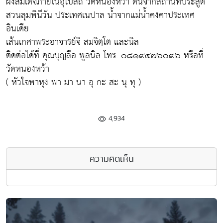
ผงสมเด็จภายในอุโบสถ วัดหนองหว้า ดินจากสถานที่ประสูติ
สวนลุมพินีวัน ประเทศเนปาล น้ำจากแม่น้ำคงคาประเทศ
อินเดีย
เส้นเกศาพระอาจารย์จิ สมจิตฺโต และนิล
ติดต่อได้ที่ คุณบุญลือ พูลนิล โทร. ๐๘๑๙๔๗๖๐๙๖ หรือที่
วัดหนองหว้า
( หัวใจพาหุง พา มา นา อุ กะ สะ นุ ทุ )
4,934
ความคิดเห็น