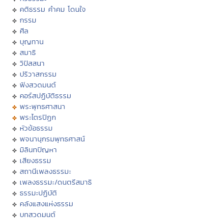
คติธรรม คำคม โดนใจ
กรรม
ศีล
บุญทาน
สมาธิ
วิปัสสนา
ปริวาสกรรม
ฟังสวดมนต์
คอร์สปฏิบัติธรรม
พระพุทธศาสนา
พระไตรปิฏก
หัวข้อธรรม
พจนานุกรมพุทธศาสน์
มิลินทปัญหา
เสียงธรรม
สถานีเพลงธรรมะ
เพลงธรรมะ/ดนตรีสมาธิ
ธรรมะปฏิบัติ
คลังแสงแห่งธรรม
บทสวดมนต์