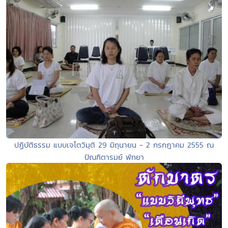
ปฏิบัติธรรม แบบเจโตวิมุติ 29 มิถุนายน - 2 กรกฎาคม 2555 ณ
ปัณฑิตารมย์ พัทยา