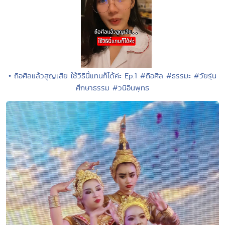
• ถือศีลแล้วสูญเสีย ใช้วิธีนี้แทนก็ได้ค่ะ Ep.1 #ถือศีล #ธรรมะ #วัยรุ่น
ศึกษาธรรม #วนิอินพุทธ