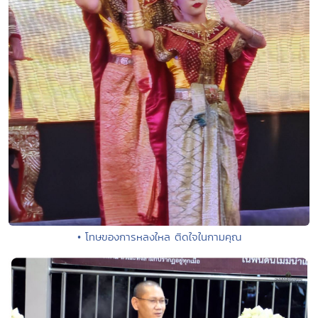
• โทษของการหลงใหล ติดใจในกามคุณ