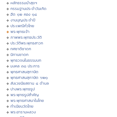
หลักธรรมนำสุขฯ
กรรมฐานประจำวันเกิด
ฮีต ๑๒ คอง ๑๔
งานบุญประจำปี
ประเพณีทั่วไทย
พระพุทธเจ้า
ภาพพระพุทธประวัติ
ประวัติพระพุทธสาวก
ทศชาติชาดก
นิทานชาดก
พุทธวจนในธรรมบท
มงคล ๓๘ ประการ
พุทธศาสนสุภาษิต
พุทธศาสนสุภาษิต ๖๒๑
สังเวชนียสถาน ๔ ตำบล
ปางพระพุทธรูป
พระพุทธรูปสำคัญ
พระพุทธศาสนาในไทย
ทำเนียบวัดไทย
พระอารามหลวง