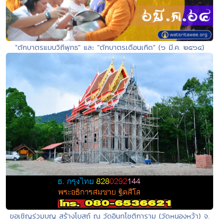
"ตักบาตรแบบวิถีพุทธ" และ "ตักบาตรเดือนเกิด" (๖ มี.ค. ๒๕๖๔)
ขอเชิญร่วมบุญ สร้างโบสถ์ ณ วัดอินทโชติการาม (วัดหนองหว้า) จ.