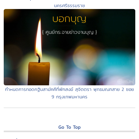
นครศรีธรรมราช
กำหนดการทอดกฐินสามัคคีที่พักสงฆ์ สุจิตตรา พุทธมณฑสาย 2 ซอย
9 กรุงเทพมหานคร
Go To Top