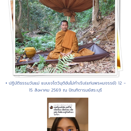
• ปฏิบัติธรรมวันแม่ แบบเจโตวิมุติอันไม่กำเริบ(แก่นพรหมจรรย์) 12 -
15 สิงหาคม 2569 ณ ปัณฑิตารมย์สระบุรี