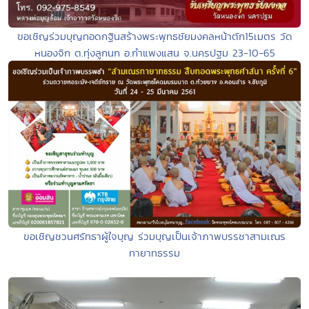
ขอเชิญร่วมบุญทอดกฐินสร้างพระพุทธชัยมงคลหน้าตัก15เมตร วัด
หนองจิก ต.ทุ่งลูกนก อ.กำแพงแสน จ.นครปฐม 23-10-65
ขอเชิญชวนศรัทธาผู้ใจบุญ ร่วมบุญเป็นเจ้าภาพบรรชาสามเณร
ทายาทธรรม