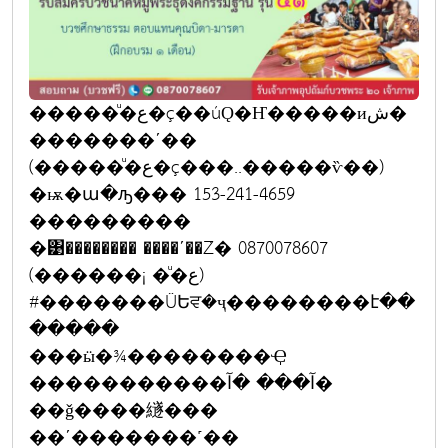
�����ͧ�ع�ç��úǪ�Ҥ�����иش�
�������ʹ��
(�����ͧ�ع�ç���..�����ѷ��)
�ѭ�ա�ԡ��� 153-241-4659
���������
�͹�������� ����ʹ��Ź� 0870078607
(������¡ �ͧ�ع)
#�������ŨԵਵ�ҷ��������է��
�����
���ӹ�¾��������Ҿ
�����������آ��� �آ�
��ǧ����繸���
��ʹ�������˹��