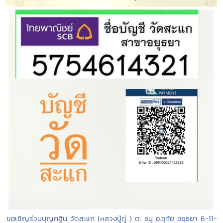
ขอเชิญร่วมบุญกฐิน วัดสะแก (หลวงปู่ดู่ ) ต. ธนู อ.อุทัย อยุธยา 6-11-