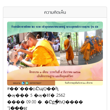
ความคิดเห็น
#��˹���þԸպǪ��ԧ
�ѹ��� 5 �ѹ�Ҥ� 2562
���� 09.00 �. �Ըբ͢�ҺǪ����
⡹���Ҥ