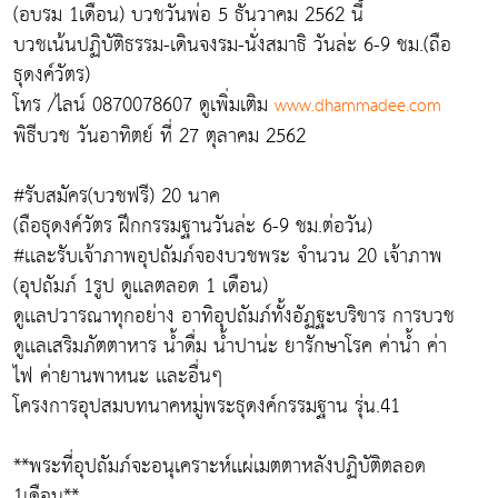
(อบรม 1เดือน) บวชวันพ่อ 5 ธันวาคม 2562 นี้
บวชเน้นปฏิบัติธรรม-เดินจงรม-นั่งสมาธิ วันล่ะ 6-9 ชม.(ถือ
ธุดงค์วัตร)
โทร /ไลน์ 0870078607 ดูเพิ่มเติม
www.dhammadee.com
พิธีบวช วันอาทิตย์ ที่ 27 ตุลาคม 2562
#รับสมัคร(บวชฟรี) 20 นาค
(ถือธุดงค์วัตร ฝึกกรรมฐานวันล่ะ 6-9 ชม.ต่อวัน)
#เเละรับเจ้าภาพอุปถัมภ์จองบวชพระ จำนวน 20 เจ้าภาพ
(อุปถัมภ์ 1รูป ดูเเลตลอด 1 เดือน)
ดูเเลปวารณาทุกอย่าง อาทิอุปถัมภ์ทั้งอัฏฐะบริขาร การบวช
ดูเเลเสริมภัตตาหาร น้ำดื่ม น้ำปาน่ะ ยารักษาโรค ค่าน้ำ ค่า
ไฟ ค่ายานพาหนะ เเละอื่นๆ
โครงการอุปสมบทนาคหมู่พระธุดงค์กรรมฐาน รุ่น.41
**พระที่อุปถัมภ์จะอนุเคราะห์เเผ่เมตตาหลังปฏิบัติตลอด
1เดือน**