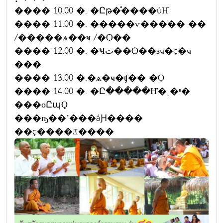
���� 10.00 �. �Ըթ�ͧ����ùҤ
���� 11.00 �. �����ѵ����� ��
/�����ѧ��ҹ /�Ѻ��
���� 12.00 �. �Ҹت��Ѻ��зҹ�ç�ҹ
���
���� 13.00 �.�ѧ�ҹ�ʧ�� �Ǫ
���� 14.00 �. �Ը�����Ҥ�ͺ�ʶ�
���оԸպǪ
���ҧ��˹���áԨ����
��ç����ػ����