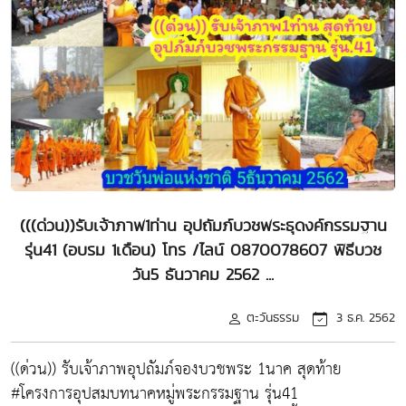
(((ด่วน))รับเจ้าภาพ1ท่าน อุปถัมภ์บวชพระธุดงค์กรรมฐาน
รุ่น41 (อบรม 1เดือน) โทร /ไลน์ 0870078607 พิธีบวช
วัน5 ธันวาคม 2562 ...
ตะวันธรรม
3 ธ.ค. 2562
((ด่วน)) รับเจ้าภาพอุปถัมภ์จองบวชพระ 1นาค สุดท้าย
#โครงการอุปสมบทนาคหมู่พระกรรมฐาน รุ่น41