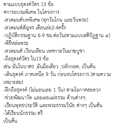
ตามเเบบธุดงค์วัตร 13 ข้อ
#การอบรมพิเศษ ในโครงการ
-สวดมนต์บทพิเศษ (ทุกวันโกน เเละวันพระ)
-สวดมนต์สัญจร เดือนล่ะ2-4ครั้ง
-ปฏิบัติกรรมฐาน 6-9 ชม.ต่อวัน(ตามเเบบสติปัฏฐาน ๔)
-พิธีหล่อพระ
-สวดมนต์ เวียนเทียน เทศกาลวันมาฆบูชา
-ถือธุดงค์วัตร ใน13 ข้อ
เช่น ฉันในบาตร ,ฉันมือเดียว ,ปลักกลด, เป็นต้น
-เดินธุดงค์ ภาคเหนือ 9 วัน ก่อนจบโครงการ (ตามความ
เหมาะสม)
-ฝึกถือธุดงค์ (ไม่นอนเลย 1 วัน) ตามโอกาศสะดวก
-ช่วยพัฒนาวัด เเละเผยเเผ่ธรรม ด้านต่างๆ
-เรียนพุทธประวัติ เเละพระธรรมวินัย ต่างๆ เป็นต้น
-ได้เรียนนักธรรม ตรี
เป็นต้น