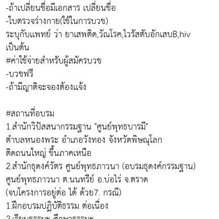
-ถ้าเปลี่ยนชื่อมีเอกสาร เปลี่ยนชื่อ
-ใบตรวจร่างกาย(ใช้ในการบวช)
ระบุกับเเพทย์ ว่า ยาเสพติด,วัณโรค,ไวรัสตับอักเสบB,hiv
เป็นต้น
#ค่าใช้จ่ายสำหรับผู้สมัครบวช
-บวชฟรี
-ถ้ามีญาติจะจองต้องเเจ้ง
#สถานที่อบรม
1.สำนักวิปัสสนากรรมฐาน "ศูนย์พุทธบารมี"
ตำบลหนองพระ อำเภอวังทอง จังหวัดพิษณุโลก
ติดถนนใหญ่ ขึ้นภาคเหนือ
2.สำนักธุดงค์วัตร ศูนย์พุทธภาวนา (อบรมธุดงค์กรรมฐาน)
ศูนย์พุทธภาวนา ต.นนทรีย์ อ.บ่อไร่ จ.ตราด
(จบโครงการอยู่ต่อ ได้ ด้วย7. กรณี)
1.ฝึกอบรมปฏิบัติธรรม ต่อเนื่อง