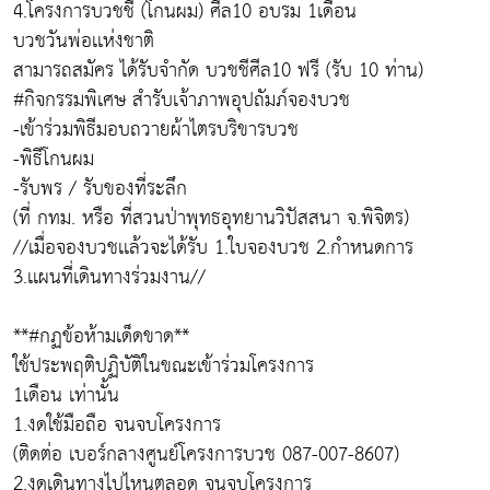
4.โครงการบวชชี (โกนผม) ศีล10 อบรม 1เดือน
บวชวันพ่อเเห่งชาติ
สามารถสมัคร ได้รับจำกัด บวชชีศีล10 ฟรี (รับ 10 ท่าน)
#กิจกรรมพิเศษ สำรับเจ้าภาพอุปถัมภ์จองบวช
-เข้าร่วมพิธีมอบถวายผ้าไตรบริขารบวช
-พิธีโกนผม
-รับพร / รับของที่ระลึก
(ที่ กทม. หรือ ที่สวนป่าพุทธอุทยานวิปัสสนา จ.พิจิตร)
//เมื่อจองบวชเเล้วจะได้รับ 1.ใบจองบวช 2.กำหนดการ
3.เเผนที่เดินทางร่วมงาน//
**#กฏข้อห้ามเด็ดขาด**
ใช้ประพฤติปฏิบัติในขณะเข้าร่วมโครงการ
1เดือน เท่านั้น
1.งดใช้มือถือ จนจบโครงการ
(ติดต่อ เบอร์กลางศูนย์โครงการบวช 087-007-8607)
2.งดเดินทางไปไหนตลอด จนจบโครงการ