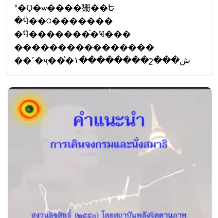
*�Ǫ�ѡ����㹪��Ե
�Ӵ��¤�������
�Ӵ�������֡�Ҹ���
����������������
��˹�ҷ��ͧ�١��������շ���ش