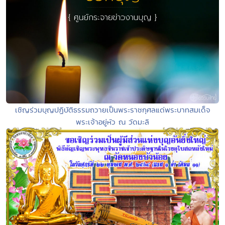
เชิญร่วมบุญปฏิบัติธรรมถวายเป็นพระราชกุศลแด่พระบาทสมเด็จ
พระเจ้าอยู่หัว ณ วัดมะลิ