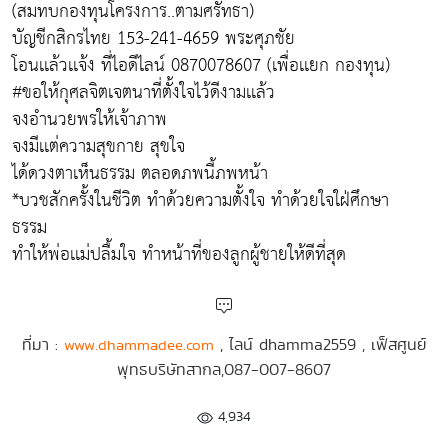
(สมทบกองทุนโครงการ..ตามศรัทธา)
บัญชีกสิกรไทย 153-241-4659 พระศุภชัย
โอนเเล้วเเจ้ง ที่ไอดีไลน์ 0870078607 (เพื่อเเยก กองทุน)
#ขอให้กุศลจิตเจตนาที่ตั้งใจไว้ดีงามเเล้ว
จงอำนวยพรให้เจ้าภาพ
จงมีเเต่ความสุขกาย สุขใจ
ได้ดวงตาเห็นธรรม ตลอดภพนี้ภพหน้า
*บวชสักครั้งในชีวิต ทำด้วยความตั้งใจ ทำด้วยใจใฝ่ศึกษา
ธรรม
ทำให้พ่อเเม่ปลื้มใจ ทำหน้าที่ของลูกผู้ชายให้ดีที่สุด
ที่มา :
, ไลน์ dhamma2559 , เฟ็สศูนย์
www.dhammadee.com
พุทธบริษัทสากล,087-007-8607
4,934