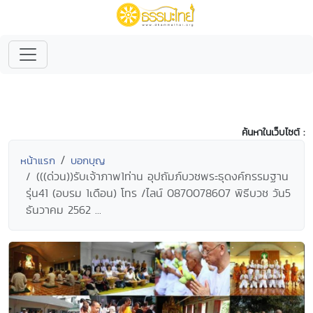
ค้นหาในเว็บไซต์ :
หน้าแรก
บอกบุญ
(((ด่วน))รับเจ้าภาพ1ท่าน อุปถัมภ์บวชพระธุดงค์กรรมฐาน
รุ่น41 (อบรม 1เดือน) โทร /ไลน์ 0870078607 พิธีบวช วัน5
ธันวาคม 2562 ...