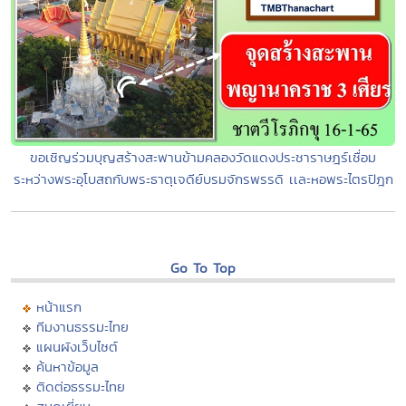
ขอเชิญร่วมบุญสร้างสะพานข้ามคลองวัดแดงประชาราษฎร์เชื่อม
ระหว่างพระอุโบสถกับพระธาตุเจดีย์บรมจักรพรรดิ เเละหอพระไตรปิฎก
Go To Top
หน้าแรก
ทีมงานธรรมะไทย
แผนผังเว็บไซต์
ค้นหาข้อมูล
ติดต่อธรรมะไทย