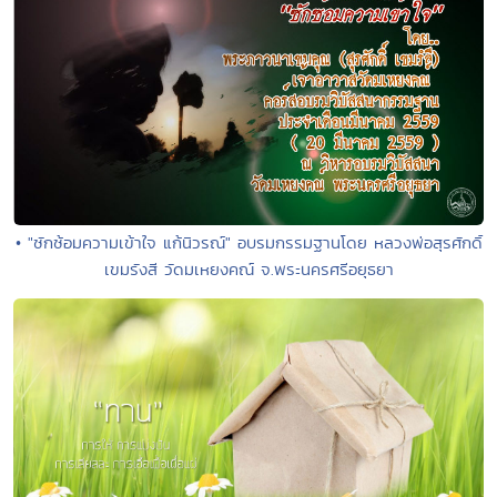
• "ซักซ้อมความเข้าใจ แก้นิวรณ์" อบรมกรรมฐานโดย หลวงพ่อสุรศักดิ์
เขมรังสี วัดมเหยงคณ์ จ.พระนครศรีอยุธยา