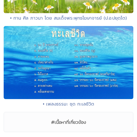
• ทาน ศีล ภาวนา โดย สมเด็จพระพุทธโฆษาจารย์ (ป.อ.ปยุตฺโต)
• เพลงธรรมะ ชุด ทะเลชีวิต
#เนื้อหาที่เกี่ยวข้อง