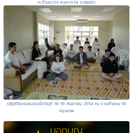
ต.บ้านขวาง อ.มหาราช จ.อยุธยา
ปฏิบัติธรรมแบบเจโตวิมุติ 16-19 กันยายน 2554 ณ รามคำแหง 81
กรุงเทพ