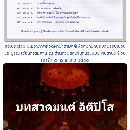
ขอเชิญร่วมเป็นเจ้าภาพทอดผ้าป่าสามัคคีเพื่อสมทบทุนถมดินรอบเขื่อน
และบูรณะเรือนกรรมฐาน ณ สำนักวิปัสสนามูลนิธิแนบมหานีรานนท์ วัน
เสาร์ที่ ๘ กรกฎาคม ๒๕๖๐