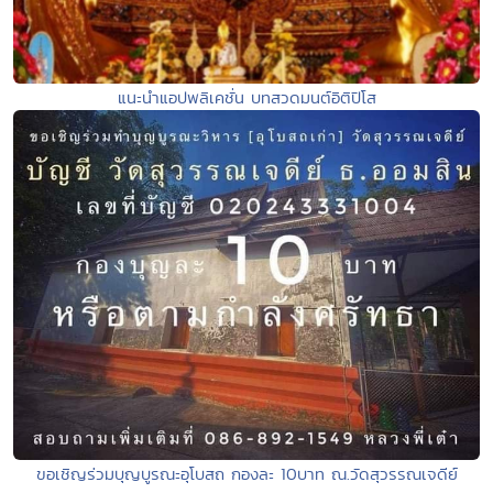
แนะนำแอปพลิเคชั่น บทสวดมนต์อิติปิโส
ขอเชิญร่วมบุญบูรณะอุโบสถ กองละ 10บาท ณ.วัดสุวรรณเจดีย์