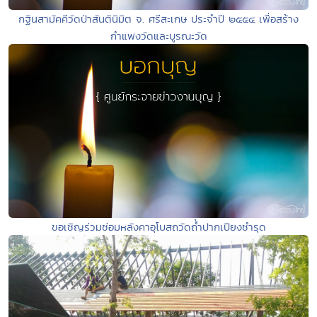
กฐินสามัคคีวัดป่าสันตินิมิต จ. ศรีสะเกษ ประจำปี ๒๕๕๔ เพื่อสร้าง
กำแพงวัดและบูรณะวัด
ขอเชิญร่วมซ่อมหลังคาอุโบสถวัดถ้ำปากเปียงชำรุด