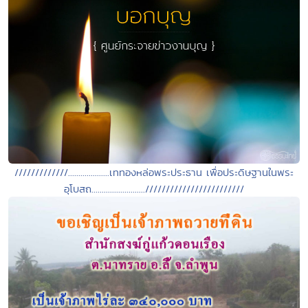
/////////////....................เททองหล่อพระประธาน เพื่อประดิษฐานในพระ
อุโบสถ..........................////////////////////////