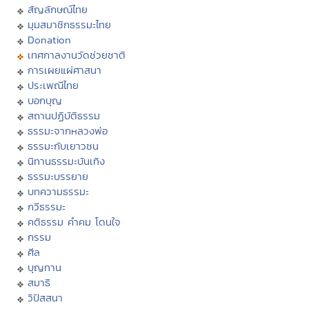
สัญลักษณ์ไทย
มุมสมาชิกธรรมะไทย
Donation
เทศกาลงานวัดช่วยชาติ
การเผยแผ่ศาสนา
ประเพณีไทย
บอกบุญ
สถานปฏิบัติธรรม
ธรรมะจากหลวงพ่อ
ธรรมะกับเยาวชน
นิทานธรรมะบันเทิง
ธรรมะบรรยาย
บทความธรรมะ
กวีธรรมะ
คติธรรม คำคม โดนใจ
กรรม
ศีล
บุญทาน
สมาธิ
วิปัสสนา