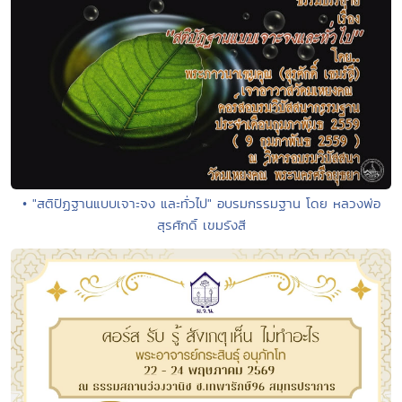
• "สติปัฏฐานแบบเจาะจง และทั่วไป" อบรมกรรมฐาน โดย หลวงพ่อ
สุรศักดิ์ เขมรังสี