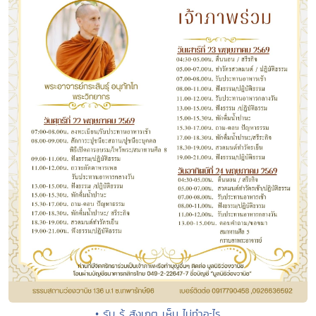
• รับ รู้ สังเกตุ เห็น ไม่ทำอะไร