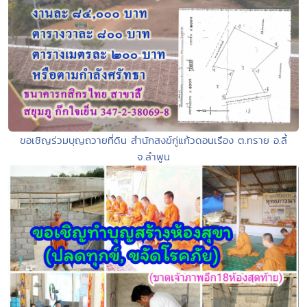
ขอเชิญร่วมบุญถวายที่ดิน สำนักสงฆ์กู่แก้วดอนเรือง ต.ทราย อ.ลี้
จ.ลำพูน