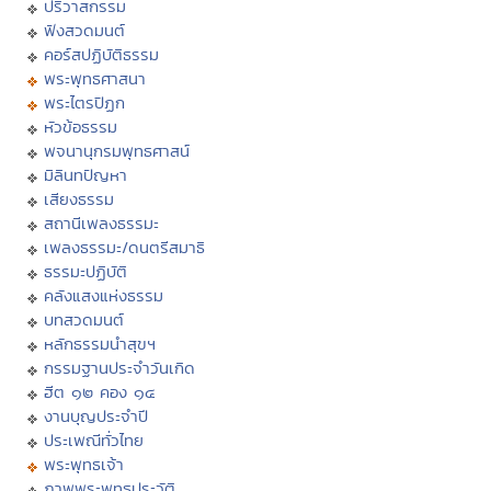
ปริวาสกรรม
ฟังสวดมนต์
คอร์สปฏิบัติธรรม
พระพุทธศาสนา
พระไตรปิฏก
หัวข้อธรรม
พจนานุกรมพุทธศาสน์
มิลินทปัญหา
เสียงธรรม
สถานีเพลงธรรมะ
เพลงธรรมะ/ดนตรีสมาธิ
ธรรมะปฏิบัติ
คลังแสงแห่งธรรม
บทสวดมนต์
หลักธรรมนำสุขฯ
กรรมฐานประจำวันเกิด
ฮีต ๑๒ คอง ๑๔
งานบุญประจำปี
ประเพณีทั่วไทย
พระพุทธเจ้า
ภาพพระพุทธประวัติ