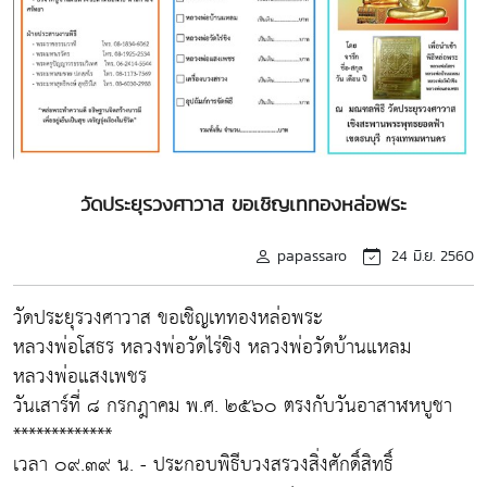
วัดประยุรวงศาวาส ขอเชิญเททองหล่อพระ
papassaro
24 มิ.ย. 2560
วัดประยุรวงศาวาส ขอเชิญเททองหล่อพระ
หลวงพ่อโสธร หลวงพ่อวัดไร่ขิง หลวงพ่อวัดบ้านแหลม
หลวงพ่อแสงเพชร
วันเสาร์ที่ ๘ กรกฎาคม พ.ศ. ๒๕๖๐ ตรงกับวันอาสาฬหบูชา
*************
เวลา ๐๙.๓๙ น. - ประกอบพิธีบวงสรวงสิ่งศักดิ์สิทธิ์