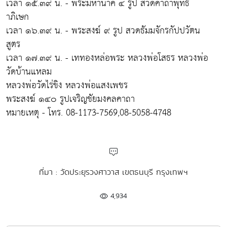
เวลา ๑๕.๓๙ น. - พระมหานาค ๔ รูป สวดคาถาพุทธ
าภิเษก
เวลา ๑๖.๓๙ น. - พระสงฆ์ ๙ รูป สวดธัมมจักรกัปปวัตน
สูตร
เวลา ๑๗.๓๙ น. - เททองหล่อพระ หลวงพ่อโสธร หลวงพ่อ
วัดบ้านแหลม
หลวงพ่อวัดไร่ขิง หลวงพ่อแสงเพชร
พระสงฆ์ ๑๔๐ รูปเจริญชัยมงคลคาถา
หมายเหตุ - โทร. 08-1173-7569,08-5058-4748
ที่มา : วัดประยุรวงศาวาส เขตธนบุรี กรุงเทพฯ
4,934