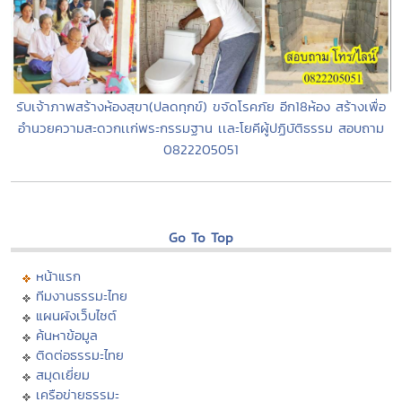
รับเจ้าภาพสร้างห้องสุขา(ปลดทุกข์) ขจัดโรคภัย อีก18ห้อง สร้างเพื่อ
อำนวยความสะดวกเเก่พระกรรมฐาน เเละโยคีผู้ปฏิบัติธรรม สอบถาม
0822205051
Go To Top
หน้าแรก
ทีมงานธรรมะไทย
แผนผังเว็บไซต์
ค้นหาข้อมูล
ติดต่อธรรมะไทย
สมุดเยี่ยม
เครือข่ายธรรมะ