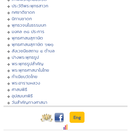
ประวัติพระพุทธสาวก
ทศชาติชาดก
นิทานชาดก
พุทธวจนในธรรมบท
มงคล ๓๘ ประการ
พุทธศาสนสุภาษิต
พุทธศาสนสุภาษิต ๖๒๑
สังเวชนียสถาน ๔ ตำบล
ปางพระพุทธรูป
พระพุทธรูปสำคัญ
พระพุทธศาสนาในไทย
ทำเนียบวัดไทย
พระอารามหลวง
ศาสนพิธี
อุปสมบทพิธี
วันสำคัญทางศาสนา
Eng