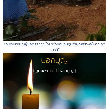
แวะมาบอกบุญผู้มีจิตศรัทธา ได้มาร่วมสมทบทุนทำบุญสร้างอุโบสถ วัด
รมณีย์