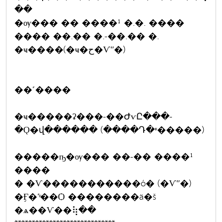
��
�ѹ��� �� ����¹ �.�. ����
���� ��.�� �.-��.�� �.
�ҹ����(�ҹ�ح�Ѵʺ�)
��˹����
�ҹ�����ʡ���-��ԺѵԸ���-
�Ǫ�վ������ (����Դ�ʶ�����)
�����ҧ�ѹ��� ��-�� ����¹
����
� �Ѵ�����������ó� (�Ѵʺ�)
�Ӻ�˹ͧ��Ѻ ��������ä�š
�ѧ��Ѵ��⢷��