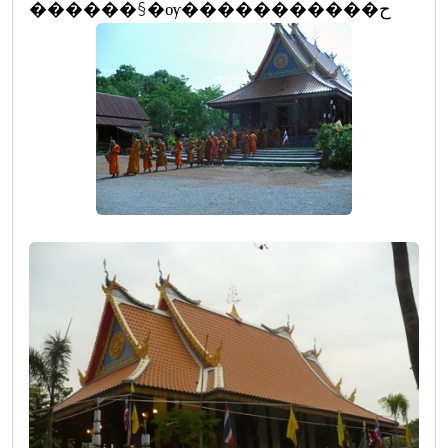
������§�ѹ�����������ح