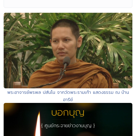
พระอาจารย์พรพล ปสันโน จากวัดพระรามเก้า แสดงธรรม ณ บ้าน
อารีย์