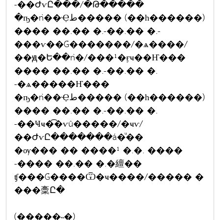
-��ԺѵԸ���/�Թ�����
�ҧ�ǹ��Ҿط����� (��һ������)
���� ��.�� �.-��.�� �.-
���ѵ��Ǵ�������/�ѧ����/
��ԭ�Ե��ǹ�/���¹�ӻҹ��Ҥ���
���� ��.�� �.-��.�� �.
-�ѧ�����Ҥ���
�ҧ�ǹ��Ҿط����� (��һ������)
���� ��.�� �.-��.�� �.
-��Ҹҹ�͡�ѵû�����/�ҹѵ/
��ԺѵԸ�������á�ͧ��
�ѹ��� �� ����¹ �.�. ����
-���� ��.�� �.�繵��
ʧ���Ǵ����Ѿ�ҹ����/����� �
���稾Ը�
(�����˵�)