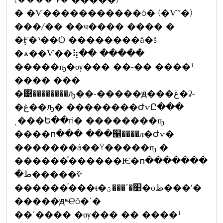
� �Ѵ�����������ó� (�Ѵʺ�)
���/�� ��ҹ���� ���� �
�Ӻ�˹ͧ��Ѻ ��������ä�š
�ѧ��Ѵ��⢷�� �����
�����ҧ�ѹ��� ��-�� ����¹
���� ���
�͹��������ԡ��-�����ԭ���غ�ʡ-
�غ��ԡ� ��������ԺѵԸ���
ͺ���Ե��ǹ� ��������ҧ
����ո��� ���๡����л�Ժѵ�
�������á��Ÿ�����ҧ �
������ͤ������Ѥ�ո�������
�ط�����ѷ
������ͨ���ŧ�׺�ʹ���ؾ�оط���ʹ�
�����ԭʶҾõ�ʹ�
��˹���� �ѹ��� �� ����¹