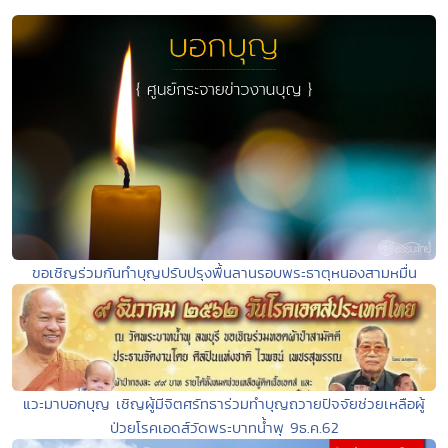
ขอเชิญร่วมกันทำบุญปรับปรุงพื้นลานรอบพระธาตุหนองสามหมื่น
แวะมาบอกบุญ เชิญผู้มีจิตศรัทธาร่วมทำบุญถวายปัจจัยช่วยเหลือผู้
ป่วยโรคเอดส์วัดพระบาทน้ำพุ 9ธ.ค.62