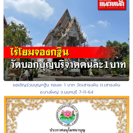
ขอเชิญร่วมบุญกฐิน กองละ 1 บาท วัดเสาธงหิน ต.เสาธงหิน
อ.บางใหญ่ จ.นนทบุรี 7-11-64