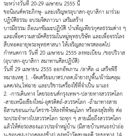
ระหว่างวันที่ 20-29 เมษายน 2555 นี้
ขอนิมนต์พระภิกษุ- และเจริญพรอุบาสก-อุบาสิกา มาร่วม
ปฏิบัติธรรม อบรมจิตภาวนา เสริมสร้าง
บารมีธรรม ถือเนกขัมมะปฏิบัติ บำเพ็ญเพียรกุศลธรรมต่าง ๆ
และเพื่อความสามัคคีธรรมในหมู่พุทธบริษัท และเพื่อจรรโลง
สืบทอดอายุพระพุทธศาสนา ให้เจริญสถาพรตลอดไป
กำหนดการ วันที่ 20 เมษายน 2555 ลงทะเบียน /ขอปริวาส
(อุบาสก-อุบาสิกา สมาทานศีลปฏิบัติ)
วันที่ 29 เมษายน 2555 ออกอัพภาน /ลาศีล ๘ เสร็จพิธี
หมายเหตุ 1. -จัดเตรียมบาตร,กลด,ผ้ายางปูพื้น/ผ้าร่มคลุม
แดด/ฝน,ไฟฉาย และบริขารเครื่องใช้ที่จำเป็น มาเอง
2. -การเดินทาง โดยรถยนต์กรุงเทพฯ-ปลายทางสวรรคโลก
-สายเหนือเชียงใหม่-อุตรดิตถ์-สวรรคโลก -ถ้ามาทางสาย
อีสานขอนแก่น/โคราช-ให้ลงที่พิษณุโลก หรือลงสุโขทัย ต่อ
รถประจำทางไปสวรรคโลก รถทุก ๆ สายเมื่อถึงสวรรคโลก
แล้วให้ต่อรถสองแถวประจำหมู่บ้าน (มีสายบ้านหนองป่าถ่อ
น-ขอนซุง-ปากคลองช้าง) ลงหน้าวัดสบูพอดี ระยะทาง 14