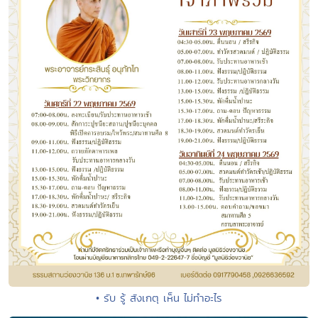
• รับ รู้ สังเกตุ เห็น ไม่ทำอะไร