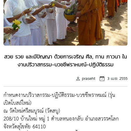
สวย รวย และมีปัญญา ด้วยการเจริญ ศีล, ทาน ภาวนา ใน
งานปริวาสกรรม-บวชชีพราหมณ์-ปฏิบัติธรรม
praseht
3 เม.ย. 2555
กำหนดงานปริวาสกรรม-ปฏิบัติธรรม-บวชชีพราหมณ์ (รุ่น
เปิดโบสถ์ใหม่)
ณ วัดใหม่ศรีสมบูรณ์ (วัดสบู)
208/10 บ้านใหม่ หมู่ 1 ตำบลหนองกลับ อำเภอสวรรคโลก
จังหวัดสุโขทัย 64110