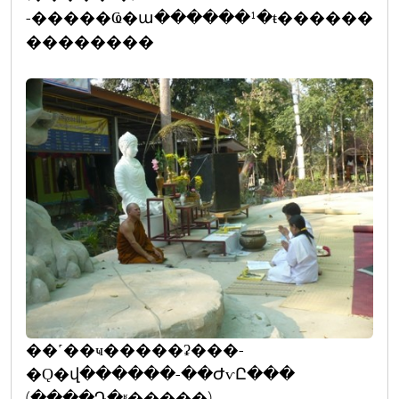
-�����Ҩ�ա������¹�ŧ������
��������
��˹��ҹ�����ʡ���-
�Ǫ�վ������-��ԺѵԸ���
(����Դ�ʶ�����)