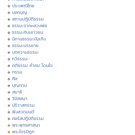
ประเพณีไทย
บอกบุญ
สถานปฏิบัติธรรม
ธรรมะจากหลวงพ่อ
ธรรมะกับเยาวชน
นิทานธรรมะบันเทิง
ธรรมะบรรยาย
บทความธรรมะ
กวีธรรมะ
คติธรรม คำคม โดนใจ
กรรม
ศีล
บุญทาน
สมาธิ
วิปัสสนา
ปริวาสกรรม
ฟังสวดมนต์
คอร์สปฏิบัติธรรม
พระพุทธศาสนา
พระไตรปิฏก