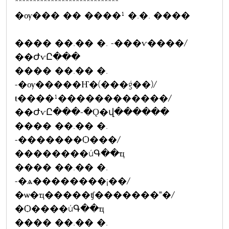
*****************************
�ѹ��� �� ����¹ �.�. ����
���� ��.�� �. -���ѵ����/
��ԺѵԸ���
���� ��.�� �.
-�ѹ�����Ҥ�(���ǵ��)/
ŧ����¹������������/
��ԺѵԸ���-�Ǫ�վ������
���� ��.�� �.
-�������Ѻ���/
��������úԳ��ҵ
���� ��.�� �.
-�ѧ��������¡��/
�ѡ�ҵ�����ʧ�������˭�/
�Ѻ����úԳ��ҵ
���� ��.�� �.