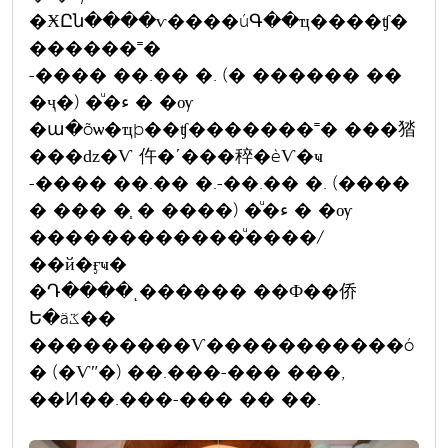
�ӾԸն����ѵ����úԳ��ҵ����ʧ�
������˭�
-���� ��.�� �. (� ������ ��
�ҷ�) �ͧ�ء � �ѹ
�ա�õѡ�ҵþ��ʧ�������˭� ���㹺
���ǳ�Ѵ 仵�ʹ���稡�èѴ�ҹ
-���� ��.�� �.-��.�� �. (����
� ��� �֧ � ����) �ͧ�ء � �ѹ
������������ͧ����/
��й�ӻҹ�
�Դ����ͺ������ ��Ф��侨
Ե�äػ��
���������Ѵ�����������ó
� (�Ѵʺ�) ��.���-��� ���,
��Ͷ��.���-��� �� ��.