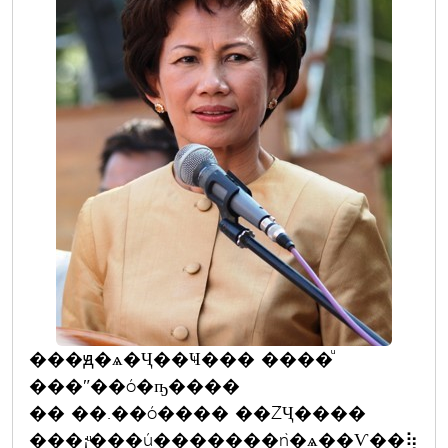
���ԭ�ѧ�Ҷ��Ҹ��� ����ͧ
���ʺ��ó�ҧ����
�� ��.��ó���� ��ŹҶ����
���¡ͧ���ú�������ǹ�ѧ��Ѵ��⢷