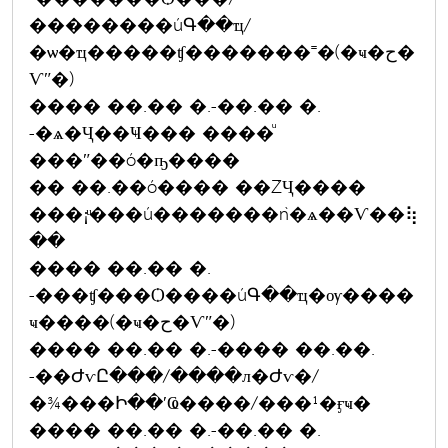
��������úԳ��ҵ/
�ѡ�ҵ�����ʧ�������˭�(�ҹ�ح�
Ѵʺ�)
���� ��.�� �.-��.�� �.
-�ѧ�Ҷ��Ҹ��� ����ͧ
���ʺ��ó�ҧ����
�� ��.��ó���� ��ŹҶ����
���¡ͧ���ú�������ǹ�ѧ��Ѵ��⢷
��
���� ��.�� �.
-���ʧ���Ѻ����úԳ��ҵ�ѹ����
ҹ����(�ҹ�ح�Ѵʺ�)
���� ��.�� �.-���� ��.��.
-��ԺѵԸ���/����л�Ժѵ�/
�¾���Ի��ʹҨ����/���¹�ӻҹ�
���� ��.�� �.-��.�� �.