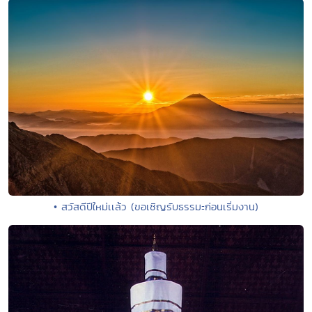
• สวัสดีปีใหม่เเล้ว (ขอเชิญรับธรรมะก่อนเริ่มงาน)