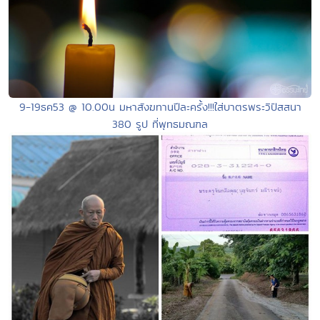
9-19ธค53 @ 10.00น มหาสังฆทานปีละครั้ง!!!ใส่บาตรพระวิปัสสนา
380 รูป ที่พุทธมณฑล