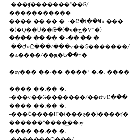
-���ʧ�������˭��Ǵ/
�����������
���� ��.�� �. -�Ը�(��Ҹҹ ���
�)�Ǫ��Ũ��Թ�(�ҹ�ح�Ѵʺ�)
���� ��.�� �.-��.�� �.
-��ԺѵԸ���/���ѵ��Ǵ�������/
�ѧ����/��ԭ�Ե��ǹ�
�ѹ��� ��-�� ����¹ �.�. ����
���� ��.�� �.
-���ѵ��Ǵ�������/��ԺѵԸ���
���� ��.�� �.
-���¢����Ҥ�(���ǵ��)����ʧ�
������˭����͢��ѹ
���� ��.�� �.
-�������Ѻ���/