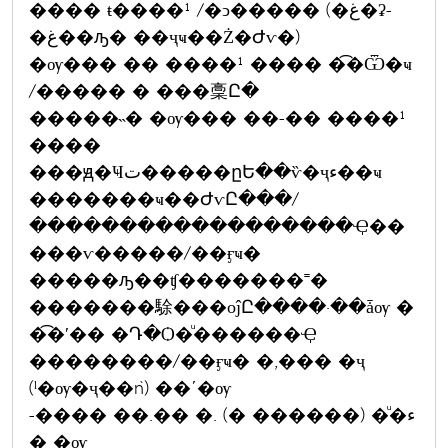
���� ŧ����¹ /�ͻ����� (�غ�ʡ-
�غ��ԡ� ��ҷҹ��Ż�Ժѵ�)
�ѹ��� �� ����¹ ���� �͡�Ѿ�ҹ
/����� � ���稾Ը�
�����˵� �ѹ��� ��-�� ����¹
����
���ԭ�Ҹت�����ըԵ��ѷ�ҷء��ҹ
�������ҹ��ԺѵԸ���/
������������������Ҿ��
���ѵ�����/��ӻҹ�
�����ԡ��ʧ�������˭�
�������駼���оĵԸ����·��ǡѹ �
�͡�ʹ�� �Դ�Ѻ�ͧ������Ҿ
��������/��ӻҹ� �,��� �ҷ
(ˡ�ѹ�ҷ��ǹ) ��ʹ�ѹ
-���� ��.�� �. (� ������) �ͧ�ء
� �ѹ