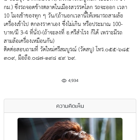
กม.) ซึ่งรถจอดข้างตลาดในเมืองสวรรคโลก รถจะออก เวลา
10 โมงเช้าของทุก ๆ วัน/(ถ้านอกเวลานี้ให้เหมารถสามล้อ
เครื่องเข้าไป ตกลงราคาเอง ซึ่งไม่เกิน หรือประมาณ 100-
บาท/มี 3-4 ที่นั่ง)-(ถ้าจะลงที่ อ.ศรีสำโรง ก็ได้ เพราะมีรถ
สามล้อเครื่องเหมือนกัน)
ติดต่อสอบถามที่ วัดใหม่ศรีสมบูรณ์ (วัดสบู) โทร.๐๕๕-๖๘๕
๓๐๙, มือถือ.๐๘๗-๑๙๘ ๔๙ ๖๙.
4,934
ความคิดเห็น