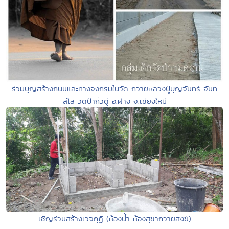
ร่วมบุญสร้างถนนและทางจงกรมในวัด ถวายหลวงปู่บุญจันทร์ จันท
สีโล วัดป่ากิ่วดู่ อ.ฝาง จ.เชียงใหม่
เชิญร่วมสร้างเวจกุฏี (ห้องน้ำ ห้องสุขาถวายสงฆ์)