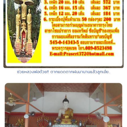
ช่วยหลวงพ่อด้วย!! ตากแดดตากฝนมานานแล้วลูกเอ๋ย..