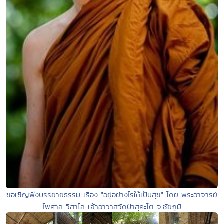
ขอเชิญฟังบรรยายธรรม เรื่อง "อยู่อย่างไรให้เป็นสุข" โดย พระอาจารย์
ไพศาล วิสาโล เจ้าอาวาสวัดป่าสุคะโต จ.ชัยภูมิ