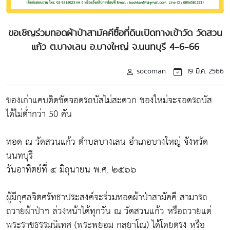
ขอเชิญร่วมทอดผ้าป่าสามัคคีซื้อที่ดินเปิดทางเข้าวัด วัดสวน
แก้ว ต.บางเลน อ.บางใหญ่ จ.นนทบุรี 4-6-66
socoman
19 มี.ค. 2566
ของเก่าแคบติดขัดจอดรถบัสไม่สะดวก ของใหม่จะจอดรถบัส
ได้ไม่ต่ำกว่า 50 คัน
ทอด ณ วัดสวนแก้ว ตำบลบางเลน อำเภอบางใหญ่ จังหวัด
นนทบุรี
วันอาทิตย์ที่ ๔ มิถุนายน พ.ศ. ๒๕๖๖
ผู้มีกุศลจิตศรัทธาประสงค์จะร่วมทอดผ้าป่าสามัคคี สามารถ
ถวายผ้าป่าฯ ล่วงหน้าได้ทุกวัน ณ วัดสวนแก้ว หรือถวายแด่
พระราชธรรมนิเทศ (พระพยอม กลฺยาโณ) ได้โดยตรง หรือ