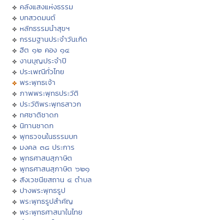
คลังแสงแห่งธรรม
บทสวดมนต์
หลักธรรมนำสุขฯ
กรรมฐานประจำวันเกิด
ฮีต ๑๒ คอง ๑๔
งานบุญประจำปี
ประเพณีทั่วไทย
พระพุทธเจ้า
ภาพพระพุทธประวัติ
ประวัติพระพุทธสาวก
ทศชาติชาดก
นิทานชาดก
พุทธวจนในธรรมบท
มงคล ๓๘ ประการ
พุทธศาสนสุภาษิต
พุทธศาสนสุภาษิต ๖๒๑
สังเวชนียสถาน ๔ ตำบล
ปางพระพุทธรูป
พระพุทธรูปสำคัญ
พระพุทธศาสนาในไทย