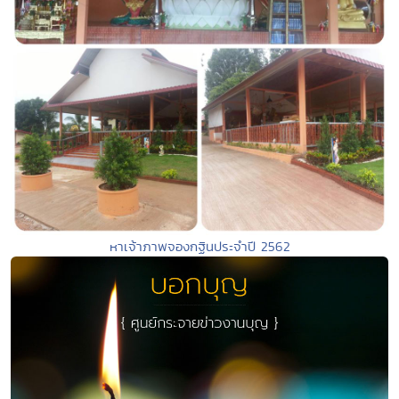
หาเจ้าภาพจองกฐินประจำปี 2562