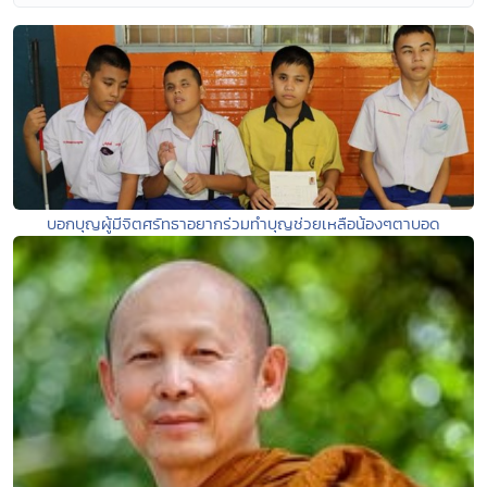
บอกบุญผู้มีจิตศรัทธาอยากร่วมทำบุญช่วยเหลือน้องๆตาบอด