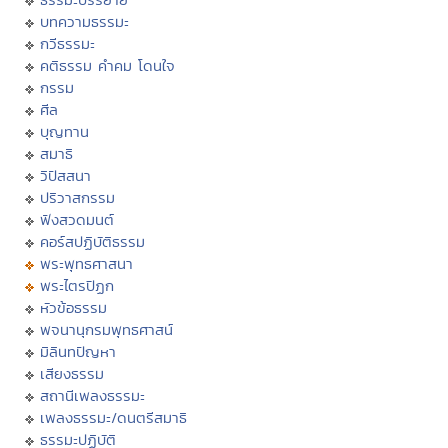
บทความธรรมะ
กวีธรรมะ
คติธรรม คำคม โดนใจ
กรรม
ศีล
บุญทาน
สมาธิ
วิปัสสนา
ปริวาสกรรม
ฟังสวดมนต์
คอร์สปฏิบัติธรรม
พระพุทธศาสนา
พระไตรปิฏก
หัวข้อธรรม
พจนานุกรมพุทธศาสน์
มิลินทปัญหา
เสียงธรรม
สถานีเพลงธรรมะ
เพลงธรรมะ/ดนตรีสมาธิ
ธรรมะปฏิบัติ