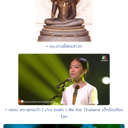
• ๓๑.ปางชี้อัครสาวก
• เพลง พระพุทธเจ้า | ปาน ธนพร | We Kid Thailand เด็กร้องก้อง
โลก