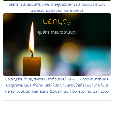
ขออาราธนานิมนต์พระภิกษุเข้าอยู่ปาริวาสกรรม ณ.วัดวังผาแดง
ต.นาสวน อ.ศรีสวัสดิ์ จ.กาญจนบุรี
ขอเชิญร่วมทำบุญส่งท้ายปีเก่าต้อนรับปีใหม่ 2556 ทอดผ้าป่าสามัคคี
ซื้อตู้ยาสามัญประจำบ้าน มอบให้ประชาชนที่อยู่ไกลโรงพยาบาล ในเข
ตอ.สว่างแดนดิน จ.สกลนคร ในวันอาทิตย์ที่ 30 ธันวาคม พ.ศ. 2555