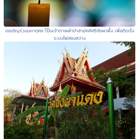
ขอเชิญร่วมมหากุศล เ็ป็นเจ้าภาพผ้าป่าสามัคคีศรีชัยผาผึ้ง เพื่อติดตั้ง
ระบบไฟส่องสว่าง