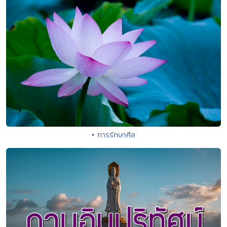
• การรักษาศีล