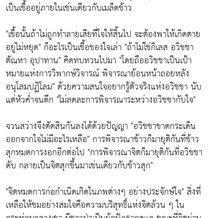
เป็นเชื้ออยู่ภายในเช่นเดียวกับเมล็ดข้าว
"เชื้อนั้นถ้าไม่ถูกทำลายเสียที่ใจให้สิ้นไป จะต้องพาให้เกิดตาย
อยู่ไม่หยุด" ก็อะไรเป็นเชื้อของใจเล่า "ถ้าไม่ใช่กิเลส อวิชชา
ตัณหา อุปาทาน" คิดทบทวนไปมา "โดยถืออวิชชาเป็นเป้า
หมายแห่งการวิพากษ์วิจารณ์ พิจารณาย้อนหน้าถอยหลัง
อนุโลมปฏิโลม" ด้วยความสนใจอยากรู้ตัวจริงแห่งอวิชชา นับ
แต่หัวค่ำจนดึก "ไม่ลดละการพิจารณาระหว่างอวิชชากับใจ"
จวนสว่างจึงตัดสินกันลงได้ด้วยปัญญา "อวิชชาขาดกระเด็น
ออกจากใจไม่มีอะไรเหลือ" การพิจารณาข้าวก็มายุติกันที่ข้าว
สุกหมดการงอกอีกต่อไป "การพิจารณาจิตก็มายุติกันที่อวิชชา
ดับ กลายเป็นจิตสุกขึ้นมาเช่นเดียวกับข้าวสุก"
"จิตหมดการก่อกำเนิดเกิดในภพต่างๆ อย่างประจักษ์ใจ" สิ่งที่
เหลือให้ชมอย่างสมใจคือความบริสุทธิ์แห่งจิตล้วน ๆ ใน