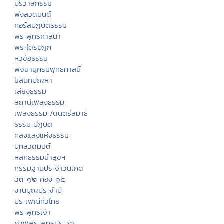
ปริวาสกรรม
ฟังสวดมนต์
คอร์สปฏิบัติธรรม
พระพุทธศาสนา
พระไตรปิฏก
หัวข้อธรรม
พจนานุกรมพุทธศาสน์
มิลินทปัญหา
เสียงธรรม
สถานีเพลงธรรมะ
เพลงธรรมะ/ดนตรีสมาธิ
ธรรมะปฏิบัติ
คลังแสงแห่งธรรม
บทสวดมนต์
หลักธรรมนำสุขฯ
กรรมฐานประจำวันเกิด
ฮีต ๑๒ คอง ๑๔
งานบุญประจำปี
ประเพณีทั่วไทย
พระพุทธเจ้า
ภาพพระพุทธประวัติ