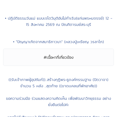
• ปฏิบัติธรรมวันแม่ แบบเจโตวิมุติอันไม่กำเริบ(แก่นพรหมจรรย์) 12 -
15 สิงหาคม 2569 ณ ปัณฑิตารมย์สระบุรี
• "ปัญญาเกิดจากสมาธิภาวนา" (หลวงปู่เหรียญ วรลาโภ)
#เนื้อหาที่เกี่ยวข้อง
((รับเจ้าภาพผู้อุปถัมภ์))..สร้างกุฏิพระธูดงค์กรรมฐาน (ปิดวาจา)
จำนวน 5 หลัง ..สุดท้าย ((ขาดเเคลนที่พักอาศัย))
ขอความร่วมมือ ร่วมแสดงความคิดเห็น เพื่อพัฒนาวิทยุธรรม อย่าง
ยั่งยืนต่อไปค่ะ