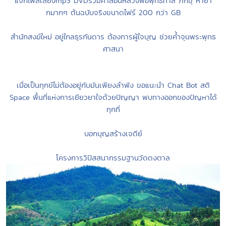
แจกไฟล์เสียงmp3 DVDรวมคำสอนหลวงพ่อพุทธทาส ภิกขุ หายา
กมากๆ ต้นฉบับจริงขนาดไฟร์ 200 กว่า GB
สำนักสงฆ์ใหม่ อยู่ใกลธุรกันดาร ต้องการผู้ใจบุญ ช่วยค้ำจุนพระพุทธ
ศาสนา
เมื่อเป็นทุกข์ไม่ต้องอยู่กับมันเพียงลำพัง ขอแนะนำ Chat Bot สติ
Space พื้นที่แห่งการเยียวยาใจด้วยปัญญา พบทางออกของปัญหาได้
ทุกที่
บอกบุญสร้างเจดีย์
โครงการวิปัสสนากรรมฐานวัดดงตาล