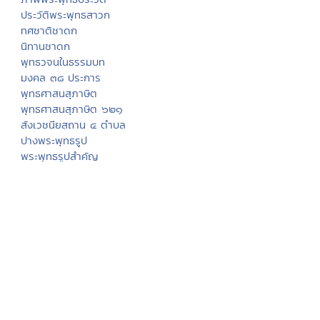
ประวัติพระพุทธสาวก
ทศชาติชาดก
นิทานชาดก
พุทธวจนในธรรมบท
มงคล ๓๘ ประการ
พุทธศาสนสุภาษิต
พุทธศาสนสุภาษิต ๖๒๑
สังเวชนียสถาน ๔ ตำบล
ปางพระพุทธรูป
พระพุทธรูปสำคัญ
พระพุทธศาสนาในไทย
ทำเนียบวัดไทย
พระอารามหลวง
ศาสนพิธี
อุปสมบทพิธี
วันสำคัญทางศาสนา
Eng