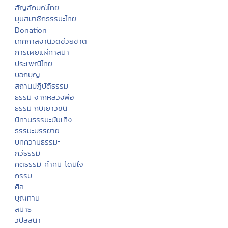
สัญลักษณ์ไทย
มุมสมาชิกธรรมะไทย
Donation
เทศกาลงานวัดช่วยชาติ
การเผยแผ่ศาสนา
ประเพณีไทย
บอกบุญ
สถานปฏิบัติธรรม
ธรรมะจากหลวงพ่อ
ธรรมะกับเยาวชน
นิทานธรรมะบันเทิง
ธรรมะบรรยาย
บทความธรรมะ
กวีธรรมะ
คติธรรม คำคม โดนใจ
กรรม
ศีล
บุญทาน
สมาธิ
วิปัสสนา