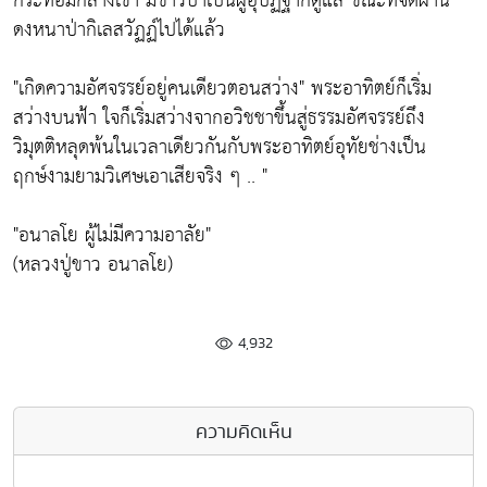
กระท่อมกลางเขา มีชาวป่าเป็นผู้อุปัฏฐากดูแล ขณะที่จิตผ่าน
ดงหนาป่ากิเลสวัฏฏ์ไปได้แล้ว
"เกิดความอัศจรรย์อยู่คนเดียวตอนสว่าง" พระอาทิตย์ก็เริ่ม
สว่างบนฟ้า ใจก็เริ่มสว่างจากอวิชชาขึ้นสู่ธรรมอัศจรรย์ถึง
วิมุตติหลุดพ้นในเวลาเดียวกันกับพระอาทิตย์อุทัยช่างเป็น
ฤกษ์งามยามวิเศษเอาเสียจริง ๆ .. "
"อนาลโย ผู้ไม่มีความอาลัย"
(หลวงปู่ขาว อนาลโย)
4,932
ความคิดเห็น