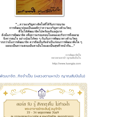
 พัฒนาจิต...กิจจำเป็น (หลวงตามหาบัว ญาณสัมปันโน)