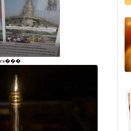
�ҽҡ���