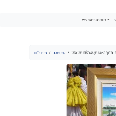
พระพุทธศาสนา
ธ
ขอเชิญสร้างบุญมหากุศล ร่
หน้าแรก
บอกบุญ