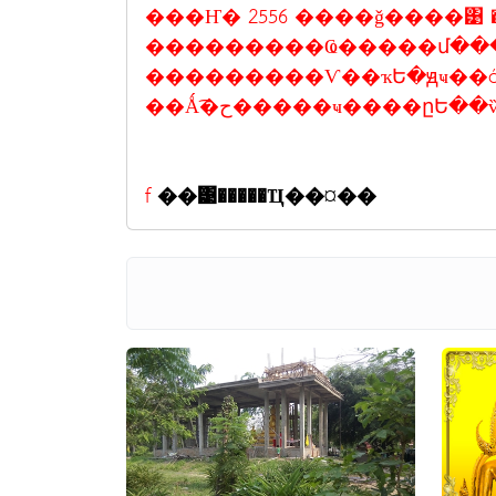
���Ҥ� 2556 ����ǧ����͹ 
���������Ҩ�����մ���
���������Ѵ��ҡԵ�ԭҹ��ó
��Ǻ͡�ح�����ҹ����ը
f
��͹�����Ҵ��¤��