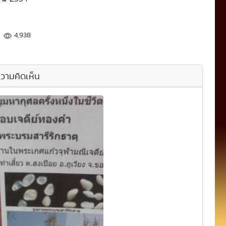
4,938
วามคิดเห็น