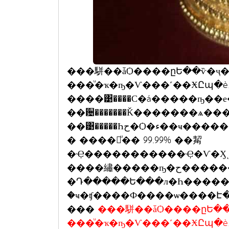
���駢��ǡѺ����ըԵ��ѷ�ҷ�������
���ͧ�ҡ�ҧ�Ѵ���˹��ӾԸպ�èؾ�к�������ԡ�ҵ�
����͹����С�á�����ҧ��
��਴�������Ǩ�������ѧ�
��͹�����Һح�Ѻ�ء��ҹ�������������Ҿ�Ӻح���ͨѴ�Ӽͺ਴���ͧ�
� ����繷ͧ�� 99.99% ��觢
�Ҿ�����������Ҿ�Ѵ�Ӽͺ
����繡�����ҧ�ح��������˭����˹��㹪��Ե�����Ѵ��
�Դ�����Ե���л�Һ�����㨵
�ҹ�ʧ����Ф����ѡ����Է
���
���駢��ǡѺ����ըԵ��ѷ�ҷ��
���ͧ�ҡ�ҧ�Ѵ���˹��ӾԸպ�èؾ�к�������ԡ�ҵ� �ѹ��� 2