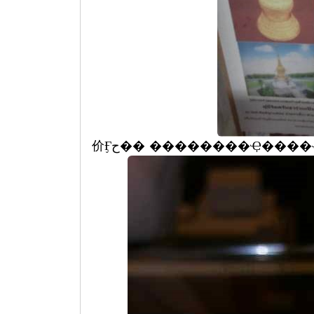
价Ӻح�� ��������Ҿ���