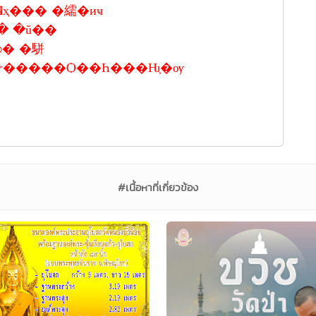
�ҳ��� �繻�иҹ
 �ŭ��
� �駢
Ե��ѷ�����Ѻ��Һ���Ƕ֧�ѹ
#เนื้อหาที่เกี่ยวข้อง