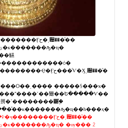
�Ӻح�ͺ਴���ͧ��
е��觾
��������������ó�
���Ѻ��ͺ���� �����§���ҡ�
�ʹ��������͹֡�֧
���ͧ��к�������ԡ�ҵ��һ���ҳ�
������Ӻح�ͺ਴���ͧ��