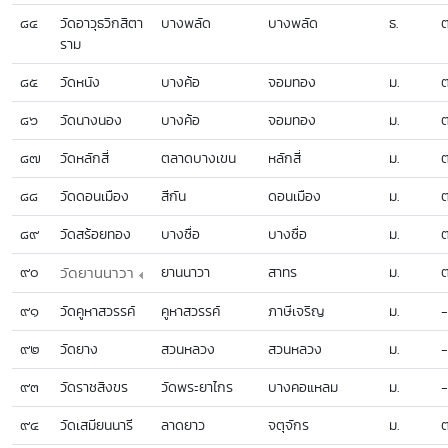
๘๔
วัดอาวุธวิกสิตา
บางพลัด
บางพลัด
ธ.
ต
ราม
๘๕
วัดหนัง
บางค้อ
จอมทอง
ม.
ต
๘๖
วัดนางนอง
บางค้อ
จอมทอง
ม.
ต
๘๗
วัดหลักสี่
ตลาดบางเขน
หลักสี่
ม.
ต
๘๘
วัดดอนเมือง
สีกัน
ดอนเมือง
ม.
ต
๘๙
วัดสร้อยทอง
บางซื่อ
บางซื่อ
ม.
ต
๙๐
วัดยานนาวา
ยานนาวา
สาทร
ม.
ต
๙๑
วัดคูหาสวรรค์
คูหาสวรรค์
ภาษีเจริญ
ม.
-
๙๒
วัดยาง
สวนหลวง
สวนหลวง
ม.
-
๙๓
วัดราชสิงขร
วัดพระยาไกร
บางคอแหลม
ม.
-
๙๔
วัดเสมียนนารี
ลาดยาว
จตุจักร
ม.
ต