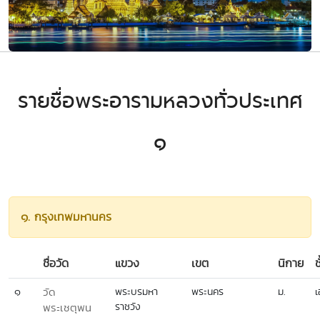
รายชื่อพระอารามหลวงทั่วประเทศ
๑
๑. กรุงเทพมหานคร
ชื่อวัด
แขวง
เขต
นิกาย
ช
๑
วัด
พระบรมหา
พระนคร
ม.
เ
ราชวัง
พระเชตุพน