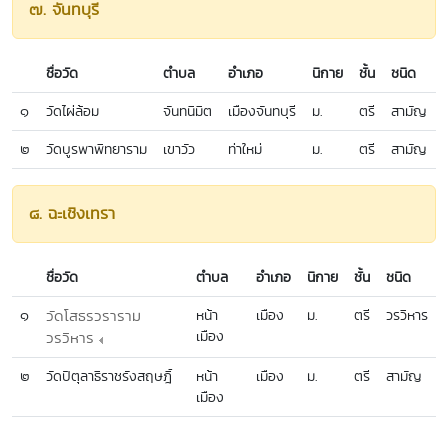
๗. จันทบุรี
ชื่อวัด
ตำบล
อำเภอ
นิกาย
ชั้น
ชนิด
๑
วัดไผ่ล้อม
จันทนิมิต
เมืองจันทบุรี
ม.
ตรี
สามัญ
๒
วัดบูรพาพิทยาราม
เขาวัว
ท่าใหม่
ม.
ตรี
สามัญ
๘. ฉะเชิงเทรา
ชื่อวัด
ตำบล
อำเภอ
นิกาย
ชั้น
ชนิด
๑
วัดโสธรวราราม
หน้า
เมือง
ม.
ตรี
วรวิหาร
เมือง
วรวิหาร
๒
วัดปิตุลาธิราชรังสฤษฎิ์
หน้า
เมือง
ม.
ตรี
สามัญ
เมือง