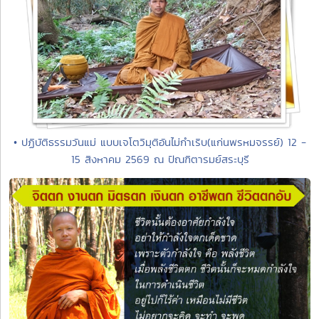
• ปฏิบัติธรรมวันแม่ แบบเจโตวิมุติอันไม่กำเริบ(แก่นพรหมจรรย์) 12 -
15 สิงหาคม 2569 ณ ปัณฑิตารมย์สระบุรี