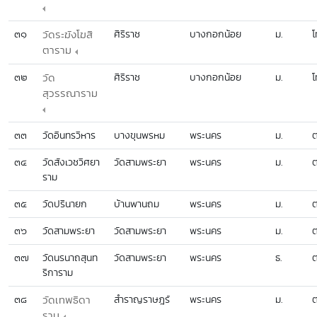
๓๑
วัดระฆังโฆสิ
ศิริราช
บางกอกน้อย
ม.
โ
ตาราม
๓๒
วัด
ศิริราช
บางกอกน้อย
ม.
โ
สุวรรณาราม
๓๓
วัดอินทรวิหาร
บางขุนพรหม
พระนคร
ม.
ต
๓๔
วัดสังเวชวิศยา
วัดสามพระยา
พระนคร
ม.
ต
ราม
๓๕
วัดปรินายก
บ้านพานถม
พระนคร
ม.
ต
๓๖
วัดสามพระยา
วัดสามพระยา
พระนคร
ม.
ต
๓๗
วัดนรนาถสุนท
วัดสามพระยา
พระนคร
ธ.
ต
ริการาม
๓๘
วัดเทพธิดา
สำราญราษฎร์
พระนคร
ม.
ต
ราม