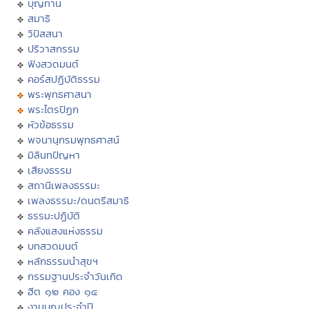
บุญทาน
สมาธิ
วิปัสสนา
ปริวาสกรรม
ฟังสวดมนต์
คอร์สปฏิบัติธรรม
พระพุทธศาสนา
พระไตรปิฏก
หัวข้อธรรม
พจนานุกรมพุทธศาสน์
มิลินทปัญหา
เสียงธรรม
สถานีเพลงธรรมะ
เพลงธรรมะ/ดนตรีสมาธิ
ธรรมะปฏิบัติ
คลังแสงแห่งธรรม
บทสวดมนต์
หลักธรรมนำสุขฯ
กรรมฐานประจำวันเกิด
ฮีต ๑๒ คอง ๑๔
งานบุญประจำปี