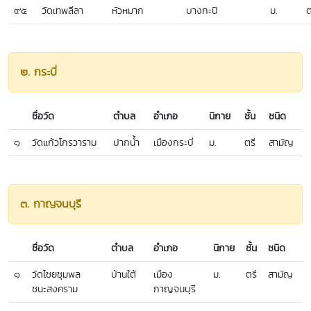
๙๕
วัดเทพลีลา
หัวหมาก
บางกะปิ
ม.
ต
๒. กระบี่
ชื่อวัด
ตำบล
อำเภอ
นิกาย
ชั้น
ชนิด
๑
วัดแก้วโกรวาราม
ปากน้ำ
เมืองกระบี่
ม.
ตรี
สามัญ
๓. กาญจนบุรี
ชื่อวัด
ตำบล
อำเภอ
นิกาย
ชั้น
ชนิด
๑
วัดไชยชุมพล
บ้านใต้
เมือง
ม.
ตรี
สามัญ
ชนะสงคราม
กาญจนบุรี