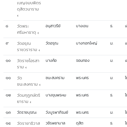
เบญจมบพิตร
ดุสิตวนาราม
๘
วัดพระ
อนุสาวรีย์
บางเขน
ธ.
เ
ศรีมหาธาตุ
๙
วัดอรุณ
วัดอรุณ
บางกอกใหญ่
ม.
เ
ราชวราราม
๑๐
วัดราชโอรสา
บางค้อ
จอมทอง
ม.
เ
ราม
๑๑
วัด
ชนะสงคราม
พระนคร
ม.
โ
ชนะสงคราม
๑๒
วัดมกุฏกษัตริ
บางขุนพรหม
พระนคร
ธ.
โ
ยาราม
๑๓
วัดราชบุรณะ
วังบูรพาภิรมย์
พระนคร
ม.
โ
๑๔
วัดราชาธิวาส
วชิรพยาบาล
ดุสิต
ธ.
โ