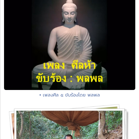
• เพลงศีล ๕ ขับร้องโดย พลพล