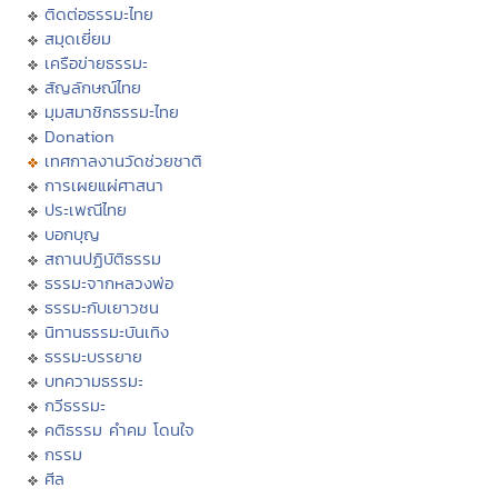
ติดต่อธรรมะไทย
สมุดเยี่ยม
เครือข่ายธรรมะ
สัญลักษณ์ไทย
มุมสมาชิกธรรมะไทย
Donation
เทศกาลงานวัดช่วยชาติ
การเผยแผ่ศาสนา
ประเพณีไทย
บอกบุญ
สถานปฏิบัติธรรม
ธรรมะจากหลวงพ่อ
ธรรมะกับเยาวชน
นิทานธรรมะบันเทิง
ธรรมะบรรยาย
บทความธรรมะ
กวีธรรมะ
คติธรรม คำคม โดนใจ
กรรม
ศีล