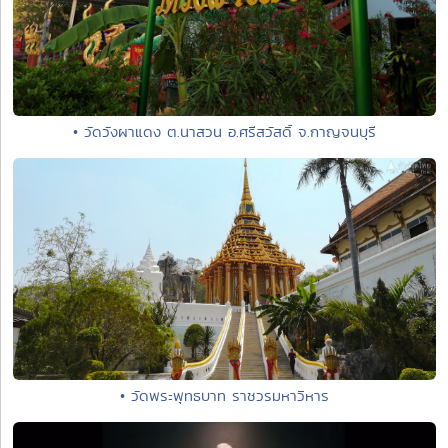
• วัดวังผาแดง ต.นาสวน อ.ศรีสวัสดิ์ จ.กาญจนบุรี
• วัดพระพุทธบาท ราชวรมหาวิหาร