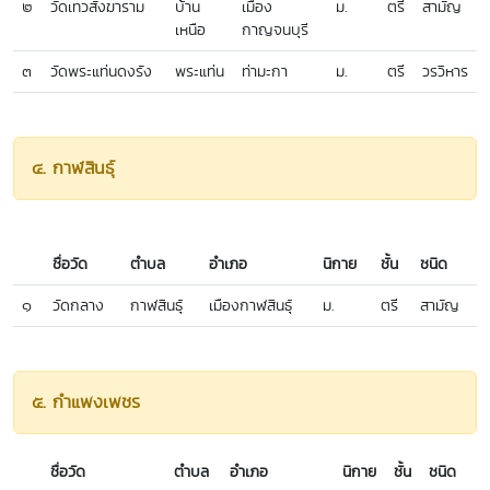
๒
วัดเทวสังฆาราม
บ้าน
เมือง
ม.
ตรี
สามัญ
เหนือ
กาญจนบุรี
๓
วัดพระแท่นดงรัง
พระแท่น
ท่ามะกา
ม.
ตรี
วรวิหาร
๔. กาฬสินธุ์
ชื่อวัด
ตำบล
อำเภอ
นิกาย
ชั้น
ชนิด
๑
วัดกลาง
กาฬสินธุ์
เมืองกาฬสินธุ์
ม.
ตรี
สามัญ
๕. กำแพงเพชร
ชื่อวัด
ตำบล
อำเภอ
นิกาย
ชั้น
ชนิด