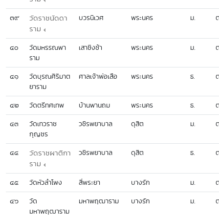
๓๙
วัดราชนัดดา
บวรนิเวศ
พระนคร
ม.
ต
ราม
๔๐
วัดมหรรณพา
เสาชิงช้า
พระนคร
ม.
ต
ราม
๔๑
วัดบุรณศิริมาต
ศาลเจ้าพ่อเสือ
พระนคร
ธ.
ต
ยาราม
๔๒
วัดตรีทศเทพ
บ้านพานถม
พระนคร
ธ.
ต
๔๓
วัดเทวราช
วชิรพยาบาล
ดุสิต
ม.
ต
กุญชร
๔๔
วัดราชผาติกา
วชิรพยาบาล
ดุสิต
ธ.
ต
ราม
๔๕
วัดหัวลำโพง
สี่พระยา
บางรัก
ม.
ต
๔๖
วัด
มหาพฤฒาราม
บางรัก
ม.
ต
มหาพฤฒาราม