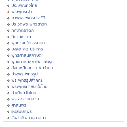
ประเพณีทั่วไทย
พระพุทธเจ้า
ภาพพระพุทธประวัติ
ประวัติพระพุทธสาวก
ทศชาติชาดก
นิทานชาดก
พุทธวจนในธรรมบท
มงคล ๓๘ ประการ
พุทธศาสนสุภาษิต
พุทธศาสนสุภาษิต ๖๒๑
สังเวชนียสถาน ๔ ตำบล
ปางพระพุทธรูป
พระพุทธรูปสำคัญ
พระพุทธศาสนาในไทย
ทำเนียบวัดไทย
พระอารามหลวง
ศาสนพิธี
อุปสมบทพิธี
วันสำคัญทางศาสนา