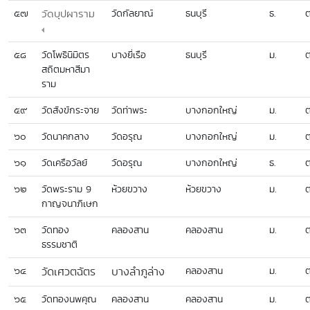
๕๗
วัดบุปผาราม
วัดกัลยาณ์
ธนบุรี
ธ.
ต
๕๘
วัดโพธินิมิตร
บางยี่เรือ
ธนบุรี
ม.
ต
สถิตมหาสีมา
ราม
๕๙
วัดสังข์กระจาย
วัดท่าพระ
บางกอกใหญ่
ม.
ต
๖๐
วัดนาคกลาง
วัดอรุณ
บางกอกใหญ่
ม.
ต
๖๑
วัดเครือวัลย์
วัดอรุณ
บางกอกใหญ่
ธ.
ต
๖๒
วัดพระราม 9
ห้วยขวาง
ห้วยขวาง
ม.
ต
กาญจนาภิเษก
๖๓
วัดทอง
คลองสาน
คลองสาน
ม.
ต
ธรรมชาติ
๖๔
วัดเศวตฉัตร
บางลำภูล่าง
คลองสาน
ม.
ต
๖๕
วัดทองนพคุณ
คลองสาน
คลองสาน
ม.
ต