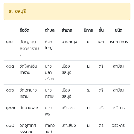
๙. ชลบุรี
ชื่อวัด
ตำบล
อำเภอ
นิกาย
ชั้น
ชนิด
๑๐๔
วัดญาณ
ห้วย
บางละมุง
ธ.
เอก
วรมหาวิหาร
ใหญ่
สังวราราม
๑๐๕
วัดใหญ่อิน
บาง
เมือง
ม.
ตรี
สามัญ
ทาราม
ปลา
ชลบุรี
สร้อย
๑๐๖
วัดเขาบาง
บาง
เมือง
ธ.
ตรี
สามัญ
ทราย
ทราย
ชลบุรี
๑๐๗
วัดบางพระ
บาง
ศรีราชา
ม.
ตรี
วรวิหาร
พระ
๑๐๘
วัดจุฑาทิศ
ท่าเทว
เกาะสีชัง
ม.
ตรี
วรวิหาร
ธรรมสภา
วงษ์