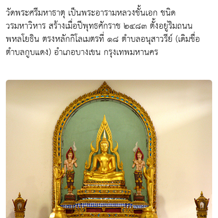
วัดพระศรีมหาธาตุ เป็นพระอารามหลวงชั้นเอก ชนิด
วรมหาวิหาร สร้างเมื่อปีพุทธศักราช ๒๔๘๓ ตั้งอยู่ริมถนน
พหลโยธิน ตรงหลักกิโลเมตรที่ ๑๘ ตำบลอนุสาวรีย์ (เดิมชื่อ
ตำบลกูบแดง) อำเภอบางเขน กรุงเทพมหานคร