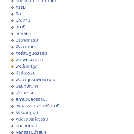
คติธรรม คำคม โดนใจ
กรรม
ศีล
บุญทาน
สมาธิ
วิปัสสนา
ปริวาสกรรม
ฟังสวดมนต์
คอร์สปฏิบัติธรรม
พระพุทธศาสนา
พระไตรปิฏก
หัวข้อธรรม
พจนานุกรมพุทธศาสน์
มิลินทปัญหา
เสียงธรรม
สถานีเพลงธรรมะ
เพลงธรรมะ/ดนตรีสมาธิ
ธรรมะปฏิบัติ
คลังแสงแห่งธรรม
บทสวดมนต์
หลักธรรมนำสุขฯ