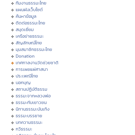
ทีมงานธรรมะไทย
แผนผังเว็บไซต์
ค้นหาข้อมูล
ติดต่อธรรมะไทย
สมุดเยี่ยม
เครือข่ายธรรมะ
สัญลักษณ์ไทย
มุมสมาชิกธรรมะไทย
Donation
เทศกาลงานวัดช่วยชาติ
การเผยแผ่ศาสนา
ประเพณีไทย
บอกบุญ
สถานปฏิบัติธรรม
ธรรมะจากหลวงพ่อ
ธรรมะกับเยาวชน
นิทานธรรมะบันเทิง
ธรรมะบรรยาย
บทความธรรมะ
กวีธรรมะ