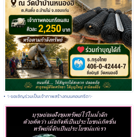
• ✨ขอเชิญร่วมเป็นเจ้าภาพสร้างถนนคอนกรีต✨