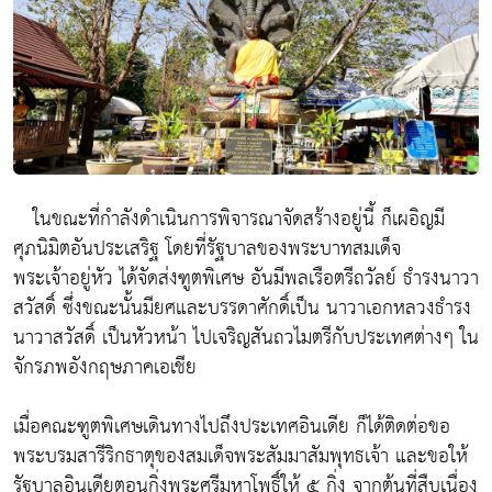
ในขณะที่กำลังดำเนินการพิจารณาจัดสร้างอยู่นี้ ก็เผอิญมี
ศุภนิมิตอันประเสริฐ โดยที่รัฐบาลของพระบาทสมเด็จ
พระเจ้าอยู่หัว ได้จัดส่งฑูตพิเศษ อันมีพลเรือตรีถวัลย์ ธำรงนาวา
สวัสดิ์ ซึ่งขณะนั้นมียศและบรรดาศักดิ์เป็น นาวาเอกหลวงธำรง
นาวาสวัสดิ์ เป็นหัวหน้า ไปเจริญสันถวไมตรีกับประเทศต่างๆ ใน
จักรภพอังกฤษภาคเอเชีย
เมื่อคณะฑูตพิเศษเดินทางไปถึงประเทศอินเดีย ก็ได้ติดต่อขอ
พระบรมสารีริกธาตุของสมเด็จพระสัมมาสัมพุทธเจ้า และขอให้
รัฐบาลอินเดียตอนกิ่งพระศรีมหาโพธิ์ให้ ๕ กิ่ง จากต้นที่สืบเนื่อง