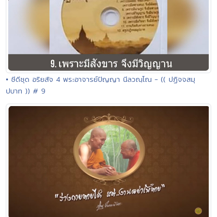
• ซีดีชุด อริยสัจ 4 พระอาจารย์ปัญญา นีลวณฺโณ - (( ปฏิจจสมุ
ปบาท )) # 9