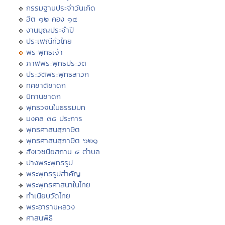
กรรมฐานประจำวันเกิด
ฮีต ๑๒ คอง ๑๔
งานบุญประจำปี
ประเพณีทั่วไทย
พระพุทธเจ้า
ภาพพระพุทธประวัติ
ประวัติพระพุทธสาวก
ทศชาติชาดก
นิทานชาดก
พุทธวจนในธรรมบท
มงคล ๓๘ ประการ
พุทธศาสนสุภาษิต
พุทธศาสนสุภาษิต ๖๒๑
สังเวชนียสถาน ๔ ตำบล
ปางพระพุทธรูป
พระพุทธรูปสำคัญ
พระพุทธศาสนาในไทย
ทำเนียบวัดไทย
พระอารามหลวง
ศาสนพิธี