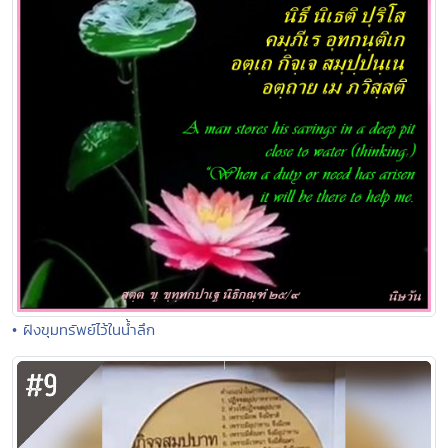
• ฝังขุมทรัพย์ไว้ในน้ำลึก