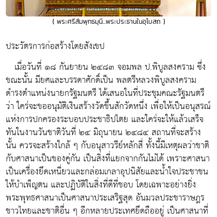
{ พระศรีสัมพุทธมุนี...พระประธานในอุโบสถ }
ประวัตรการก่อสร้างโดยสังเขป
เมื่อวันที่ ๑๘ กันยายน ๒๔๘๓ จอมพล ป.พิบูลสงคราม ซึ่ง
ขณะนั้น มียศและบรรดาศักดิ์เป็น พลตรีหลวงพิบูลสงคราม
ดำรงตำแหน่งนายกรัฐมนตรี ได้เสนอในที่ประชุมคณะรัฐมนตรี
ว่า ใคร่จะขออนุมัติเงินสร้างวัดขึ้นสักวัดหนึ่ง เพื่อให้เป็นอนุสรณ์
แห่งการปกครองระบอบประชาธิปไตย และใคร่จะให้แล้วเสร็จ
ทันในงานวันชาติวันที่ ๒๔ มิถุนายน ๒๔๘๔ สถานที่จะสร้าง
นั้น ควรจะสร้างใกล้ ๆ กับอนุสาวรีย์หลักสี่ ทั้งนี้มีเหตุผลว่าชาติ
กับศาสนาเป็นของคู่กัน เป็นสิ่งที่แยกจากกันไม่ได้ เพราะศาสนา
เป็นเครื่องยึดเหนี่ยวและกล่อมเกลาอุปนิสัยและน้ำใจประชาชน
ให้บำเพ็ญตน และปฏิบัติในสิ่งที่ดีที่ชอบ โดยเฉพาะอย่างยิ่ง
พระพุทธศาสนาเป็นศาสนาประเสริฐสุด อันมวลประชาราษฎร
ชาวไทยและชาติอื่น ๆ อีกหลายประเทศยึดถืออยู่ เป็นศาสนาที่