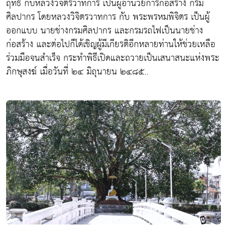
ฤทธิ์ กับหลวงวิจิตรวาทการ เป็นผู้อำนวยการก่อสร้าง กรม
ศิลปากร โดยหลวงวิจิตรวาทการ กับ พระพรหมพิจิตร เป็นผู้
ออกแบบ นายช่างกรมศิลปากร และกรมรถไฟเป็นนายช่าง
ก่อสร้าง และต่อไปก็ได้เชิญผู้มีเกียรติอีกหลายท่านให้ช่วยเหลือ
ร่วมมือจนสำเร็จ กระทำพิธีเปิดและถวายเป็นเสนาสนะแห่งพระ
ภิกษุสงฆ์ เมื่อวันที่ ๒๔ มิถุนายน ๒๔๘๕..