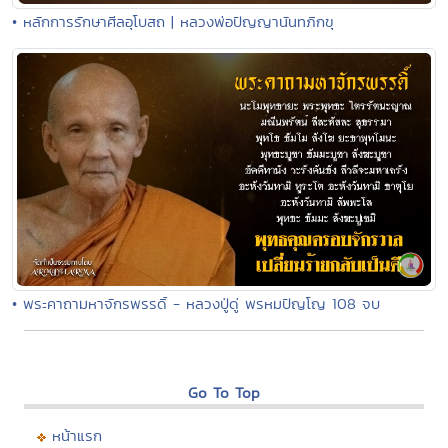
• หลักการรักษาศีลอุโบสถ | หลวงพ่อปัญญานันทภิกขุ
• พระคาถามหาจักรพรรดิ์ - หลวงปู่ดู่ พรหมปัญโญ 108 จบ
Go To Top
หน้าแรก