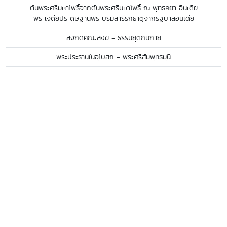
ต้นพระศรีมหาโพธิ์จากต้นพระศรีมหาโพธิ์ ณ พุทธคยา อินเดีย
พระเจดีย์ประดิษฐานพระบรมสารีริกธาตุจากรัฐบาลอินเดีย
สังกัดคณะสงฆ์ - ธรรมยุติกนิกาย
พระประธานในอุโบสถ - พระศรีสัมพุทธมุนี