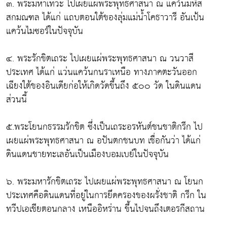
๓. พระมหาเทวะ ไปเผยแผ่พระพุทธศาสนา ณ แคว้นมหิส
สกมณฑล ได้แก่ แถบตอนใต้ของลุ่มแม่น้ำโคธาวารี อันเป้น
แคว้นไมซอร์ในปัจจุบัน
๔. พระรักขิตเถระ ไปเผยแผ่พระพุทธศาสนา ณ วนวาสี
ประเทศ ได้แก่ แว่นแคว้นกนราเหนือ ทางภาคตะวันออก
เฉียงใต้ของอินเดียก่อให้เกิดวัดขึ้นถึง ๕๐๐ วัด ในดินแดน
ส่วนนี้
๕.พระโยนกธรรมรักขิต ซึ่งเป็นเถระอรหันต์ชนชาติกรีก ไป
เผยแผ่พระพุทธศาสนา ณ อปันตกชนบท เชื่อกันว่า ได้แก่
ดินแดนชายทะเลอันเป็นเมืองบอมเบย์ในปัจจุบัน
๖. พระมหารักขิตเถระ ไปเผยแผ่พระพุทธศาสนา ณ โยนก
ประเทศคือดินแดนที่อยู่ในการยึดครองของผรั่งชาติ กรีก ใน
ทวีปเอเชียตอนกลาง เหนืออิหร่าน ขึ้นไปจนถึงเตอรกีสถาน