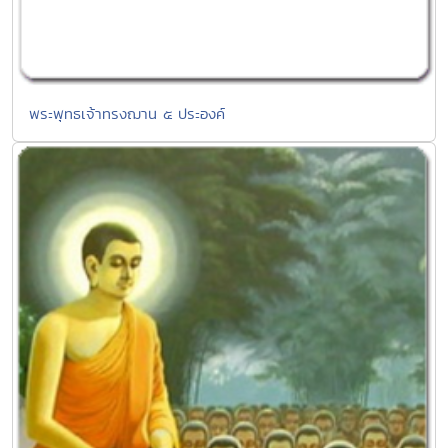
พระพุทธเจ้าทรงฌาน ๕ ประองค์