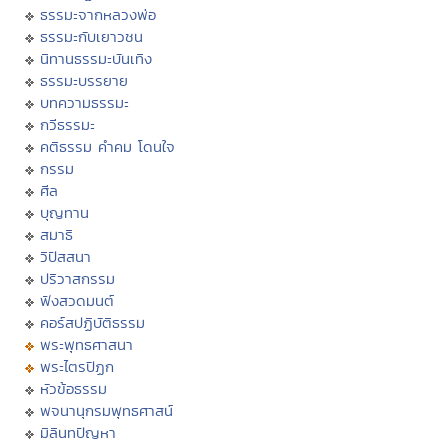
ธรรมะจากหลวงพ่อ
ธรรมะกับเยาวชน
นิทานธรรมะบันเทิง
ธรรมะบรรยาย
บทความธรรมะ
กวีธรรมะ
คติธรรม คำคม โดนใจ
กรรม
ศีล
บุญทาน
สมาธิ
วิปัสสนา
ปริวาสกรรม
ฟังสวดมนต์
คอร์สปฏิบัติธรรม
พระพุทธศาสนา
พระไตรปิฏก
หัวข้อธรรม
พจนานุกรมพุทธศาสน์
มิลินทปัญหา