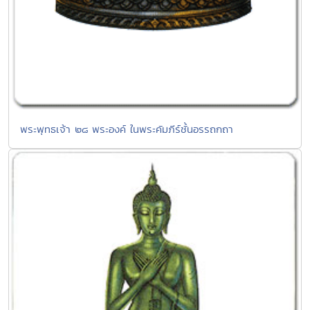
พระพุทธเจ้า ๒๘ พระองค์ ในพระคัมภีร์ชั้นอรรถกถา