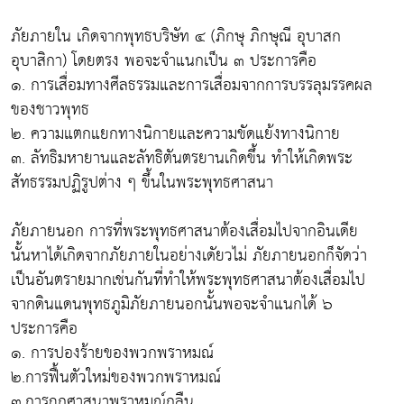
ภัยภายใน เกิดจากพุทธบริษัท ๔ (ภิกษุ ภิกษุณี อุบาสก
อุบาสิกา) โดยตรง พอจะจำแนกเป็น ๓ ประการคือ
๑. การเสื่อมทางศีลธรรมและการเสื่อมจากการบรรลุมรรคผล
ของชาวพุทธ
๒. ความแตกแยกทางนิกายและความขัดแย้งทางนิกาย
๓. ลัทธิมหายานและลัทธิตันตรยานเกิดขึ้น ทำให้เกิดพระ
สัทธรรมปฏิรูปต่าง ๆ ขึ้นในพระพุทธศาสนา
ภัยภายนอก การที่พระพุทธศาสนาต้องเสื่อมไปจากอินเดีย
นั้นหาได้เกิดจากภัยภายในอย่างเดัยวไม่ ภัยภายนอกก็จัดว่า
เป็นอันตรายมากเช่นกันที่ทำให้พระพุทธศาสนาต้องเสื่อมไป
จากดินแดนพุทธภูมิภัยภายนอกนั้นพอจะจำแนกได้ ๖
ประการคือ
๑. การปองร้ายของพวกพราหมณ์
๒.การฟื้นตัวใหม่ของพวกพราหมณ์
๓.การถูกศาสนาพราหมณ์กลืน