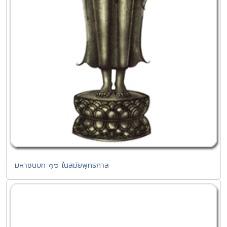
มหาชนบท ๑๖ ในสมัยพุทธกาล