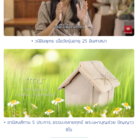
• วนิอินพุทธ เมื่อวัยรุ่นอายุ 25 อินศาสนา
• อานิสงส์ทาน 5 ประการ..ธรรมะคลายทุกข์ พระมหาบุญช่วย ปัญญาว
ชิโร