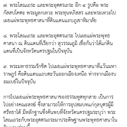
๗. พระโสณเถระ และพระอุตตรเถระ อีก ๔ รูปคือ พระ
กัสสปโคตะ พระมูลกเทวะ พระทุนทภิสสร และพระเทวะไป
เผยแผ่พระพุทธศาสนาที่ดินแดนแถบภูเขาหิมาลัย
๘. พระโสณเถระ และพระอุตตรเถระ ไปเผยแผ่พระพุทธ
ศาสนา ณ ดินแดนที่เรียกว่า สุวรรณถูมิ เชื่อกันว่าได้แก่ดิน
แดนที่เป็นจังหวัดนครปฐมในปัจจุบัน
๙. พระมหาธรรมรักขิต ไปเผยแผ่พระพุทธศาสนาที่แว้นมหา
ราษฎร์ คือดินแดนแถบตะวันออกเฉียงเหนือ ห่างจากเมืองบ
อมเบย์ในปัจจุบัน
การไปเผยแผ่พระพุทธศาสนาของธรรมทูตทุกสาย เป็นการ
ไปอย่างคณะสงฆ์ ซึ่งสามารถให้การอุปสมบทแก่กุลบุตรผู้มี
ศรัทธาได้ มีหลักฐานซึ่งค้นพบที่จังหวัดนครปฐมระบุว่า พระ
โสณเถระกับพระอุตตรเถระมาประดิษฐานพระพุทธศาสนาใน