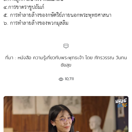
๔.การขาดราชูปถัมภ์
๕. การทำลายล้างของกษัตริย์ภายนอกพระพุทธศาสนา
๖. การทำลายล้างของพวกมุสลิม
ที่มา : หนังสือ ความรู้เกี่ยวกับพระพุทธเจ้า โดย ภัทรวรรณ วันทน
ชัยสุข
10,711