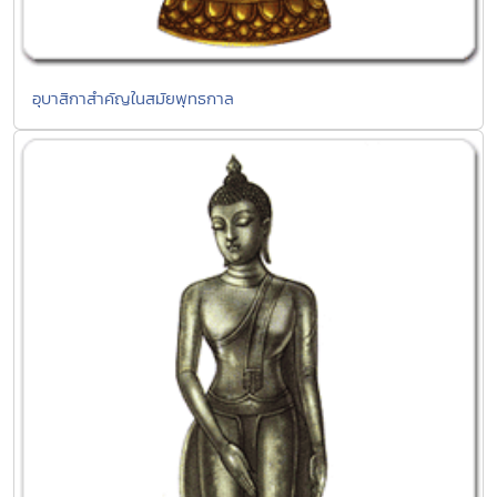
อุบาสิกาสำคัญในสมัยพุทธกาล