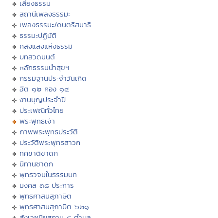
เสียงธรรม
สถานีเพลงธรรมะ
เพลงธรรมะ/ดนตรีสมาธิ
ธรรมะปฏิบัติ
คลังแสงแห่งธรรม
บทสวดมนต์
หลักธรรมนำสุขฯ
กรรมฐานประจำวันเกิด
ฮีต ๑๒ คอง ๑๔
งานบุญประจำปี
ประเพณีทั่วไทย
พระพุทธเจ้า
ภาพพระพุทธประวัติ
ประวัติพระพุทธสาวก
ทศชาติชาดก
นิทานชาดก
พุทธวจนในธรรมบท
มงคล ๓๘ ประการ
พุทธศาสนสุภาษิต
พุทธศาสนสุภาษิต ๖๒๑
สังเวชนียสถาน ๔ ตำบล