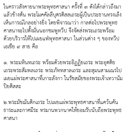
ในคราวสังคายนาพระพุทธศาสนา ครั้งที่ ๓ ดังได้กล่าวถึงมา
แล้วข้างต้น พระโมคคัลลีบุตรติสสเถระผู้เป็นประธานทรงเล็ง
เห็นการณ์ไกลอย่างยิ่ง โดยพิจารณาว่า กาลต่อไปพระพุทธ
ศาสนาจะไปตั้งมั่นนอกชมพูทวีป จึงจัดส่งพระเถระพร้อม
ด้วยบริวารให้ไปเผยแฟ่พุทธศาสนา ในส่วนต่าง ๆ ของทวีป
เอเชีย ๙ สาย คือ
๑. พระมหินทเถระ พร้อมด้วยพระอิฏฏิยเถระ พระอุตติย
เถระพระสัมพลเถระ พระภัททสาลเถระ และสุมนสามเณรไป
เผยแผ่พระศาสนาที่เกาะลังกา ในรัชสมัยของพระเจ้าเทวานัม
ปิยติสสะ
๒.พระมัชฌันติกเถระ ไปเผยแผ่พระพุทธศาสนาที่แคว้นคัน
ธาระและกาศมีระ ทรมานพวกนาคให้ยอมรับนับถือพระพุทธ
ศาสนา