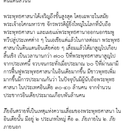
ดินแดนส่วนนี้
พระพุทธศาสนาได้เจริญถึงขั้นสูงสุด โดยเฉพาะในสมัย
พระเจ้าอโศกมหาราช จักรพรรดิผู้ยิ่งใหญ่ในโลกที่นับถือ
พระพุทธศาสนา และเผยแผ่พระพุทธศานาออกนอกชมพู
ทวีปสู่ประเทศต่าง ๆ ในเอเชียแต่แล้วในกาลต่อมา พระพุทธ
ศาสนาในดินแดนอินเดียค่อย ๆ เสื่อมแล้วได้มาสูญไปเกือบ
สิ้นเชิง เป็นเวลานานกว่า ๗๐๐ ปีที่พระพุทธศาสนาสูญไป
จากประเทศนี้ จวบจนกระทั่งเมื่อประมาณ ๖๐ ปีที่ผ่านมามี
การฟื้นฟูพระพุทธศาสนาในอินเดียมากขึ้น มีชาวพุทธเพิ่ม
มากขึ้นมีการประมาณกันว่า ในปัจจุบันมีผู้นับถือพระพุทธ
ศาสนา ในประเทศอินเดีย ๓๐-๔๐ ล้านคน จากจำนวน
ประชากรอินเดียประมาณเกือบพันล้านคน
ภัียอันตรายที่เป็นเหตุแห่งความเสื่อมของพระพุทธศาสนา ใน
อินเดียนั้น มีอยู่ ๒ ประเภทใหญ่ คือ ๑. ภัยภายใน ๒. ภัย
ภายนอก