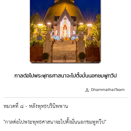
กาลต่อไปพระพุทธศาสนาจะไปตั้งมั่นนอกชมพูทวีป
DhammathaiTeam
หมวดที่ ๘ - หลังพุทธปรินิพพาน
"กาลต่อไปพระพุทธศาสนาจะไปตั้งมั่นนอกชมพูทวีป"