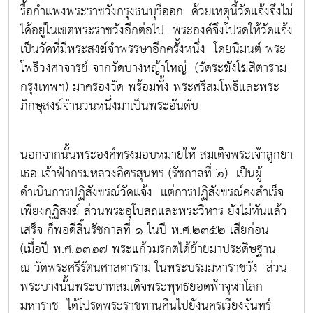
รื้อกำแพงพระราชวังกรุงธนบุรีออก ด้วยเหตุนี้วัดแจ้งจึงไม่
ได้อยู่ในเขตพระราชวังอีกต่อไป พระองค์จึงโปรดให้วัดแจ้ง
เป็นวัดที่มีพระสงฆ์จำพรรษาอีกครั้งหนึ่ง โดยนิมนต์ พระ
โพธิวงศาจารย์ จากวัดบางหญ้าใหญ่ (วัดระฆังโฆสิตาราม
กรุงเทพฯ) มาครองวัด พร้อมทั้ง พระศรีสมโพธิและพระ
ภิกษุสงฆ์จำนวนหนึ่งมาเป็นพระอันดับ
นอกจากนั้นพระองค์ทรงมอบหมายให้ สมเด็จพระเจ้าลูกยา
เธอ เจ้าฟ้ากรมหลวงอิศรสุนทร (รัชกาลที่ ๒) เป็นผู้
ดำเนินการปฏิสังขรณ์วัดแจ้ง แต่การปฏิสังขรณ์คงสำเร็จ
เพียงกุฏิสงฆ์ ส่วนพระอุโบสถและพระวิหาร ยังไม่ทันแล้ว
เสร็จ ก็พอดีสิ้นรัชกาลที่ ๑ ในปี พ.ศ.๒๓๕๒ เสียก่อน
(เมื่อปี พ.ศ.๒๓๒๗ พระแก้วมรกตได้ย้ายมาประดิษฐาน
ณ วัดพระศรีรัตนศาสดาราม ในพระบรมมหาราชวัง ส่วน
พระบางนั้นพระบาทสมเด็จพระพุทธยอดฟ้าจุฬาโลก
มหาราช ได้โปรดพระราชทานคืนไปยังนครเวียงจันทร์