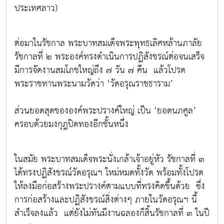
ประเทศลาว)
ต่อมาในรัชกาล พระบาทสมเด็จพระพุทธเลิศหล้านภาลัย
รัชกาลที่ ๒ พระองค์ทรงดำเนินการปฏิสังขรณ์ต่อจนเสร็จ
มีการจัดงานสมโภชใหญ่ถึง ๗ วัน ๗ คืน แล้วโปรด
พระราชทานพระนามวัดว่า ‘วัดอรุณราชธาราม’
ส่วนยอดสุดขององค์พระปรางค์ใหญ่ เป็น ‘ยอดนภศูล’
ครอบด้วยมงกุฎปิดทองอีกชั้นหนึ่ง
ในสมัย พระบาทสมเด็จพระนั่งเกล้าเจ้าอยู่หัว รัชกาลที่ ๓
ได้ทรงปฏิสังขรณ์วัดอรุณฯ ใหม่หมดทั้งวัด พร้อมทั้งโปรด
ให้ลงมือก่อสร้างพระปรางค์ตามแบบที่ทรงคิดขึ้นด้วย ซึ่ง
การก่อสร้างและปฏิสังขรณ์สิ่งต่างๆ ภายในวัดอรุณฯ นี้
สำเร็จลงแล้ว แต่ยังไม่ทันมีงานฉลองก็สิ้นรัชกาลที่ ๓ ในปี