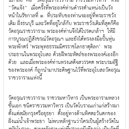
นภาลัย คือ “วัดอรุณราชวราราม ราชวรมหาวิหาร” หรือ
“วัดแจ้ง” เมื่อครั้งที่พระองค์ท่านดำรงตำแหน่งเป็นวัง
หน้าในรัชกาลที่ ๑ ที่ประทับของท่านจะอยู่ที่พระราชวัง
เดิม ฝั่งธนบุรี และวัดที่อยู่ใกล้กับ พระราชวังเดิมที่สุดก็คือ
วัดอรุณราชวราราม พระองค์ท่านจึงได้โปรดเกล้าฯ ให้มี
การบูรณปฏิสังขรณ์วัดอรุณฯ และยังได้ทรงลงมือปั้นหุ่น
พระพักตร์ ‘พระพุทธธรรมมิศรราชโลกธาตุดิลก’ พระ
ประธานในพระอุโบสถ ด้วยฝีพระหัตถ์ของพระองค์เองอีก
ด้วย และเมื่อพระองค์ท่านทรงเสด็จสวรรคต พระบรมอัฐิ
ของพระองค์ ก็ถูกนำมาประดิษฐานไว้ที่พระอุโบสถวัดอรุณ
ราชวรารามแห่งนี้
วัดอรุณราชวราราม ราชวรมหาวิหาร เป็นพระอารามหลวง
ชั้นเอก ชนิดราชวรมหาวิหาร เป็นวัดโบราณเก่าแก่สร้างมา
ตั้งแต่สมัยกรุงศรีอยุธยา ตั้งอยู่ทางด้านทิศตะวันตกของ
ฝั่งแม่น้ำเจ้าพระยา ไม่พบหลักฐานว่าใครเป็นผู้สร้างวัดใน