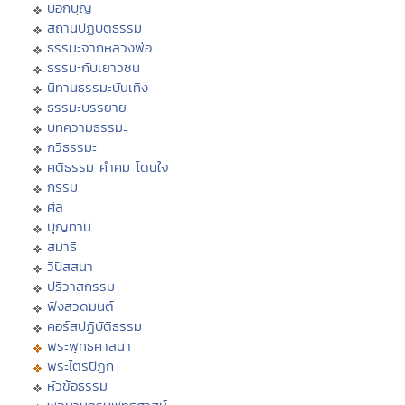
บอกบุญ
สถานปฏิบัติธรรม
ธรรมะจากหลวงพ่อ
ธรรมะกับเยาวชน
นิทานธรรมะบันเทิง
ธรรมะบรรยาย
บทความธรรมะ
กวีธรรมะ
คติธรรม คำคม โดนใจ
กรรม
ศีล
บุญทาน
สมาธิ
วิปัสสนา
ปริวาสกรรม
ฟังสวดมนต์
คอร์สปฏิบัติธรรม
พระพุทธศาสนา
พระไตรปิฏก
หัวข้อธรรม