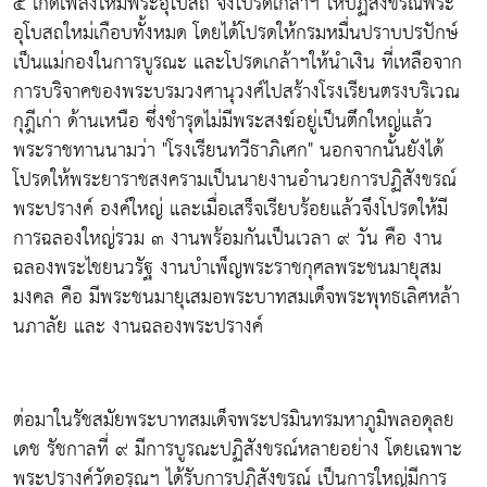
๕ เกิดเพลิงไหม้พระอุโบสถ จึงโปรดเกล้าฯ ให้ปฏิสังขรณ์พระ
อุโบสถใหม่เกือบทั้งหมด โดยได้โปรดให้กรมหมื่นปราบปรปักษ์
เป็นแม่กองในการบูรณะ และโปรดเกล้าฯให้นำเงิน ที่เหลือจาก
การบริจาคของพระบรมวงศานุวงศ์ไปสร้างโรงเรียนตรงบริเวณ
กุฎีเก่า ด้านเหนือ ซึ่งชำรุดไม่มีพระสงฆ์อยู่เป็นตึกใหญ่แล้ว
พระราชทานนามว่า "โรงเรียนทวีธาภิเศก" นอกจากนั้นยังได้
โปรดให้พระยาราชสงครามเป็นนายงานอำนวยการปฏิสังขรณ์
พระปรางค์ องค์ใหญ่ และเมื่อเสร็จเรียบร้อยแล้วจึงโปรดให้มี
การฉลองใหญ่รวม ๓ งานพร้อมกันเป็นเวลา ๙ วัน คือ งาน
ฉลองพระไชยนวรัฐ งานบำเพ็ญพระราชกุศลพระชนมายุสม
มงคล คือ มีพระชนมายุเสมอพระบาทสมเด็จพระพุทธเลิศหล้า
นภาลัย และ งานฉลองพระปรางค์
ต่อมาในรัชสมัยพระบาทสมเด็จพระปรมินทรมหาภูมิพลอดุลย
เดช รัชกาลที่ ๙ มีการบูรณะปฏิสังขรณ์หลายอย่าง โดยเฉพาะ
พระปรางค์วัดอรุณฯ ได้รับการปฏิสังขรณ์ เป็นการใหญ่มีการ