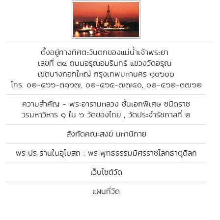
ตั้งอยู่ทางทิศตะวันตกของแม่น้ำเจ้าพระยา
เลขที่ ๓๔ ถนนอรุณอมรินทร์ แขวงวัดอรุณ
เขตบางกอกใหญ่ กรุงเทพมหานคร ๑๐๖๐๐
โทร. ๐๒-๔๖๖-๓๑๖๗, ๐๒-๔๖๕-๗๗๔๐, ๐๒-๔๖๒-๓๗๖๒
ความสำคัญ - พระอารามหลวง ชั้นเอกพิเศษ ชนิดราช
วรมหาวิหาร ๑ ใน ๖ วัดของไทย , วัดประจำรัชกาลที่ ๒
สังกัดคณะสงฆ์ มหานิกาย
พระประธานในอุโบสถ : พระพุทธธรรมมิศรราชโลกธาตุดิลก
เว็บไซต์วัด
แผนที่วัด