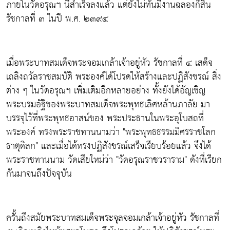
ภายในวัดอรุณฯ นี้สำเร็จลงแล้ว แต่ยังไม่ทันมีงานฉลองก็สิ้น
รัชกาลที่ ๓ ในปี พ.ศ. ๒๓๙๔
เมื่อพระบาทสมเด็จพระจอมเกล้าเจ้าอยู่หัว รัชกาลที่ ๔ เสด็จ
เถลิงถวัลราชสมบัติ พระองค์ได้โปรดให้สร้างและปฏิสังขรณ์ สิ่ง
ต่าง ๆ ในวัดอรุณฯ เพิ่มเติมอีกหลายอย่าง ทั้งยังได้อัญเชิญ
พระบรมอัฐิของพระบาทสมเด็จพระพุทธเลิศหล้านภาลัย มา
บรรจุไว้ที่พระพุทธอาสน์ของ พระประธานในพระอุโบสถที่
พระองค์ ทรงพระราชทานนามว่า "พระพุทธธรรมมิศรราชโลก
ธาตุดิลก" และเมื่อได้ทรงปฏิสังขรณ์เสร็จเรียบร้อยแล้ว จึงได้
พระราชทานนาม วัดเสียใหม่ว่า "วัดอรุณราชวราราม" ดังที่เรียก
กันมาจนถึงปัจจุบัน
ครั้นถึงสมัยพระบาทสมเด็จพระจุลจอมเกล้าเจ้าอยู่หัว รัชกาลที่