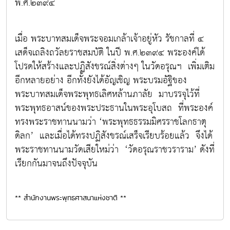
พ.ศ.๒๓๙๔
เมื่อ พระบาทสมเด็จพระจอมเกล้าเจ้าอยู่หัว รัชกาลที่ ๔
เสด็จเถลิงถวัลยราชสมบัติ ในปี พ.ศ.๒๓๙๔ พระองค์ได้
โปรดให้สร้างและปฏิสังขรณ์สิ่งต่างๆ ในวัดอรุณฯ เพิ่มเติม
อีกหลายอย่าง อีกทั้งยังได้อัญเชิญ พระบรมอัฐิของ
พระบาทสมเด็จพระพุทธเลิศหล้านภาลัย มาบรรจุไว้ที่
พระพุทธอาสน์ของพระประธานในพระอุโบสถ ที่พระองค์
ทรงพระราชทานนามว่า ‘พระพุทธธรรมมิศรราชโลกธาตุ
ดิลก’ และเมื่อได้ทรงปฏิสังขรณ์เสร็จเรียบร้อยแล้ว จึงได้
พระราชทานนามวัดเสียใหม่ว่า ‘วัดอรุณราชวราราม’ ดังที่
เรียกกันมาจนถึงปัจจุบัน
** สำนักงานพระพุทธศาสนาแห่งชาติ **