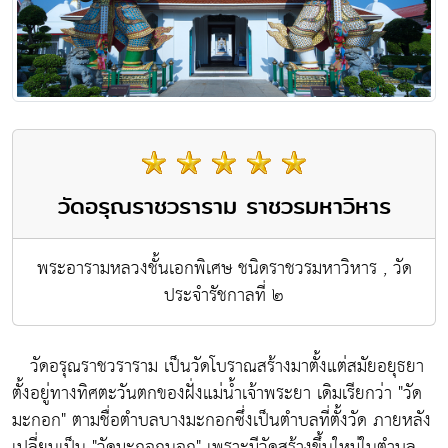
วัดอรุณราชวราราม ราชวรมหาวิหาร
พระอารามหลวงชั้นเอกพิเศษ ชนิดราชวรมหาวิหาร , วัด
ประจำรัชกาลที่ ๒
วัดอรุณราชวราราม เป็นวัดโบราณสร้างมาตั้งแต่สมัยอยุธยา
ตั้งอยู่ทางทิศตะวันตกของฝั่งแม่น้ำเจ้าพระยา เดิมเรียกว่า "วัด
มะกอก" ตามชื่อตำบลบางมะกอกซึ่งเป็นตำบลที่ตั้งวัด ภายหลัง
เปลี่ยนเป็น "วัดมะกอกนอก" เพราะมีวัดสร้างขึ้นใหม่ในตำบล