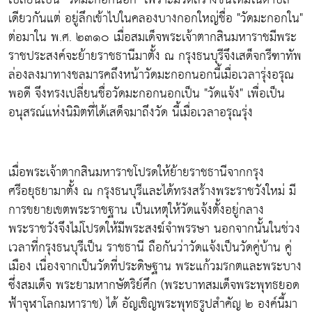
เดียวกันแต่ อยู่ลึกเข้าไปในคลองบางกอกใหญ่ชื่อ "วัดมะกอกใน"
ต่อมาใน พ.ศ. ๒๓๑๐ เมื่อสมเด็จพระเจ้าตากสินมหาราชมีพระ
ราชประสงค์จะย้ายราชธานีมาตั้ง ณ กรุงธนบุรีจึงเสด็จกรีฑาทัพ
ล่องลงมาทางชลมารคถึงหน้าวัดมะกอกนอกนี้เมื่อเวลารุ่งอรุณ
พอดี จึงทรงเปลี่ยนชื่อวัดมะกอกนอกเป็น "วัดแจ้ง" เพื่อเป็น
อนุสรณ์แห่งนิมิตที่ได้เสด็จมาถึงวัด นี้เมื่อเวลาอรุณรุ่ง
เมื่อพระเจ้าตากสินมหาราชโปรดให้ย้ายราชธานีจากกรุง
ศรีอยุธยามาตั้ง ณ กรุงธนบุรีและได้ทรงสร้างพระราชวังใหม่ มี
การขยายเขตพระราชฐาน เป็นเหตุให้วัดแจ้งตั้งอยู่กลาง
พระราชวังจึงไม่โปรดให้มีพระสงฆ์จำพรรษา นอกจากนั้นในช่วง
เวลาที่กรุงธนบุรีเป็น ราชธานี ถือกันว่าวัดแจ้งเป็นวัดคู่บ้าน คู่
เมือง เนื่องจากเป็นวัดที่ประดิษฐาน พระแก้วมรกตและพระบาง
ซึ่งสมเด็จ พระยามหากษัตริย์ศึก (พระบาทสมเด็จพระพุทธยอด
ฟ้าจุฬาโลกมหาราช) ได้ อัญเชิญพระพุทธรูปสำคัญ ๒ องค์นี้มา