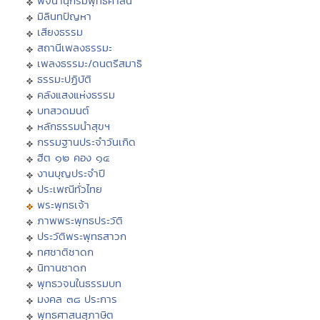
พจนานุกรมพุทธศาสน์
มิลินทปัญหา
เสียงธรรม
สถานีเพลงธรรมะ
เพลงธรรมะ/ดนตรีสมาธิ
ธรรมะปฏิบัติ
คลังแสงแห่งธรรม
บทสวดมนต์
หลักธรรมนำสุขฯ
กรรมฐานประจำวันเกิด
ฮีต ๑๒ คอง ๑๔
งานบุญประจำปี
ประเพณีทั่วไทย
พระพุทธเจ้า
ภาพพระพุทธประวัติ
ประวัติพระพุทธสาวก
ทศชาติชาดก
นิทานชาดก
พุทธวจนในธรรมบท
มงคล ๓๘ ประการ
พุทธศาสนสุภาษิต