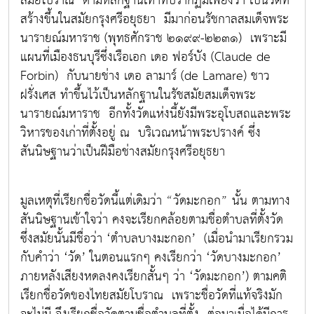
สมัยโบราณ ตามหลักฐานเท่าที่ปรากฏมีเพียงว่า เป็นวัดที่
สร้างขึ้นในสมัยกรุงศรีอยุธยา มีมาก่อนรัชกาลสมเด็จพระ
นารายณ์มหาราช (พุทธศักราช ๒๑๙๙-๒๒๓๑) เพราะมี
แผนที่เมืองธนบุรีซึ่งเรือเอก เดอ ฟอร์บัง (Claude de
Forbin) กับนายช่าง เดอ ลามาร์ (de Lamare) ชาว
ฝรั่งเศส ทำขึ้นไว้เป็นหลักฐานในรัชสมัยสมเด็จพระ
นารายณ์มหาราช อีกทั้งวัดแห่งนี้ยังมีพระอุโบสถและพระ
วิหารของเก่าที่ตั้งอยู่ ณ บริเวณหน้าพระปรางค์ ซึ่ง
สันนิษฐานว่าเป็นฝีมือช่างสมัยกรุงศรีอยุธยา
มูลเหตุที่เรียกชื่อวัดนี้แต่เดิมว่า “วัดมะกอก” นั้น ตามทาง
สันนิษฐานเข้าใจว่า คงจะเรียกคล้อยตามชื่อตำบลที่ตั้งวัด
ซึ่งสมัยนั้นมีชื่อว่า ‘ตำบลบางมะกอก’ (เมื่อนำมาเรียกรวม
กับคำว่า ‘วัด’ ในตอนแรกๆ คงเรียกว่า ‘วัดบางมะกอก’
ภายหลังเสียงหดลงคงเรียกสั้นๆ ว่า ‘วัดมะกอก’) ตามคติ
เรียกชื่อวัดของไทยสมัยโบราณ เพราะชื่อวัดที่แท้จริงมัก