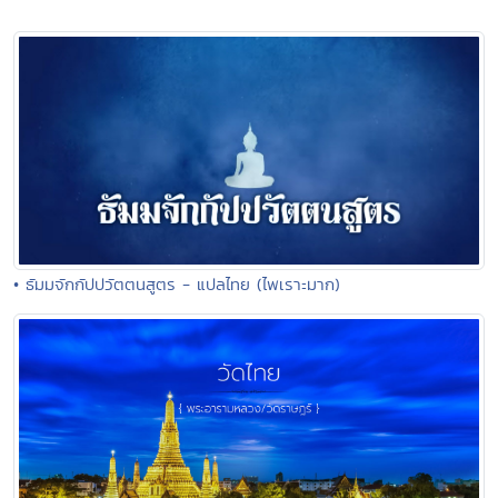
• ธัมมจักกัปปวัตตนสูตร - แปลไทย (ไพเราะมาก)