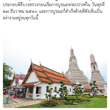
ประกอบพิธีบวงสรวงก่อนเริ่มการบูรณะพระปรางค์ใน วันพุธที่
๒๗ ธันวาคม ๒๕๑๐ และการบูรณะก็สำเร็จด้วยดีดังเห็นเป็น
สง่างามอยู่จนทุกวันนี้