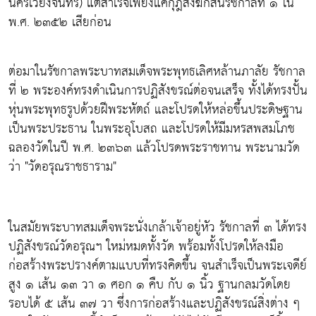
นครเวียงจันทร์) แต่สำเร็จเพียงแค่กุฎีสงฆ์ก็สิ้นรัชกาลที่ ๑ ใน
พ.ศ. ๒๓๕๒ เสียก่อน
ต่อมาในรัชกาลพระบาทสมเด็จพระพุทธเลิศหล้านภาลัย รัชกาล
ที่ ๒ พระองค์ทรงดำเนินการปฏิสังขรณ์ต่อจนเสร็จ ทั้งได้ทรงปั้น
หุ่นพระพุทธรูปด้วยฝีพระหัตถ์ และโปรดให้หล่อขึ้นประดิษฐาน
เป็นพระประธาน ในพระอุโบสถ และโปรดให้มีมหรสพสมโภช
ฉลองวัดในปี พ.ศ. ๒๓๖๓ แล้วโปรดพระราชทาน พระนามวัด
ว่า "วัดอรุณราชธาราม"
ในสมัยพระบาทสมเด็จพระนั่งเกล้าเจ้าอยู่หัว รัชกาลที่ ๓ ได้ทรง
ปฏิสังขรณ์วัดอรุณฯ ใหม่หมดทั้งวัด พร้อมทั้งโปรดให้ลงมือ
ก่อสร้างพระปรางค์ตามแบบที่ทรงคิดขึ้น จนสำเร็จเป็นพระเจดีย์
สูง ๑ เส้น ๑๓ วา ๑ ศอก ๑ คืบ กับ ๑ นิ้ว ฐานกลมวัดโดย
รอบได้ ๕ เส้น ๓๗ วา ซึ่งการก่อสร้างและปฏิสังขรณ์สิ่งต่าง ๆ