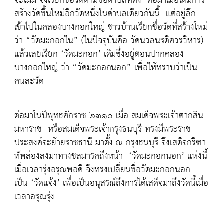
จะไม่มี จึงเรียกชื่อวัดตามชื่อตำบลที่ตั้ง ต่อมาเมื่อได้มีการ
สร้างวัดขึ้นใหม่อีกวัดหนึ่งในตำบลเดียวกันนี้ แต่อยู่ลึก
เข้าไปในคลองบางกอกใหญ่ ชาวบ้านเรียกชื่อวัดที่สร้างใหม่
ว่า “วัดมะกอกใน” (ในปัจจุบันคือ วัดนวลนรดิศวรวิหาร)
แล้วเลยเรียก ‘วัดมะกอก’ เดิมซึ่งอยู่ตอนปากคลอง
บางกอกใหญ่ ว่า “วัดมะกอกนอก” เพื่อให้ทราบว่าเป็น
คนละวัด
ต่อมาในปีพุทธศักราช ๒๓๑๐ เมื่อ สมเด็จพระเจ้าตากสิน
มหาราช หรือสมเด็จพระเจ้ากรุงธนบุรี ทรงมีพระราช
ประสงค์จะย้ายราชธานี มาตั้ง ณ กรุงธนบุรี จึงเสด็จกรีฑา
ทัพล่องลงมาทางชลมารคถึงหน้า ‘วัดมะกอกนอก’ แห่งนี้
เมื่อเวลารุ่งอรุณพอดี จึงทรงเปลี่ยนชื่อวัดมะกอกนอก
เป็น ‘วัดแจ้ง’ เพื่อเป็นอนุสรณ์ถึงการได้เสด็จมาถึงวัดนี้เมื่อ
เวลาอรุณรุ่ง