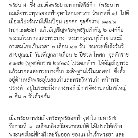
พระบาง ซึ่ง สมเด็จพระยามหากษัตริย์ศึก (พระบาท
สมเด็จพระพุทธยอดฟ้าจุฬาโลกมหาราช รัชกาลที่ ๑) ไปตี
เมืองเวียงจันทน์ได้ในปีกุน เอกศก จุลศักราช ๑๑๔๑
(พ.ศ.๒๓๒๒) แล้วอัญเชิญพระพุทธรูปสำคัญ ๒ องค์คือ
พระแก้วมรกตและพระบาง ลงมากรุงธนบุรีด้วย และมี
การสมโภชเป็นเวลา ๒ เดือน ๑๒ วัน จนกระทั่งถึงวันวิ
สาขปุณณมี วันเพ็ญกลางเดือน ๖ ปีชวด โทศก จุลศักราช
๑๑๔๒ (พุทธศักราช ๒๓๒๓) โปรดเกล้าฯ ให้อัญเชิญพระ
แก้วมรกตและพระบางขึ้นประดิษฐานไว้ในมณฑป ซึ่งตั้ง
อยู่ด้านหลังพระอุโบสถเก่าและพระวิหารเก่า หน้าพระ
ปรางค์ อยู่ในระยะกึ่งกลางพอดี มีการจัดงานสมโภชใหญ่
๗ คืน ๗ วันด้วยกัน
เมื่อพระบาทสมเด็จพระพุทธยอดฟ้าจุฬาโลกมหาราช
รัชกาลที่ ๑ เสด็จเถลิงถวัลยราชสมบัติ ได้โปรดให้สร้าง
พระนครใหม่ข้างฝั่งตะวันออก ของแม่น้ำเจ้าพระยา และ