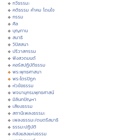
กวีธรรมะ
คติธรรม คำคม โดนใจ
กรรม
ศีล
บุญทาน
สมาธิ
วิปัสสนา
ปริวาสกรรม
ฟังสวดมนต์
คอร์สปฏิบัติธรรม
พระพุทธศาสนา
พระไตรปิฏก
หัวข้อธรรม
พจนานุกรมพุทธศาสน์
มิลินทปัญหา
เสียงธรรม
สถานีเพลงธรรมะ
เพลงธรรมะ/ดนตรีสมาธิ
ธรรมะปฏิบัติ
คลังแสงแห่งธรรม