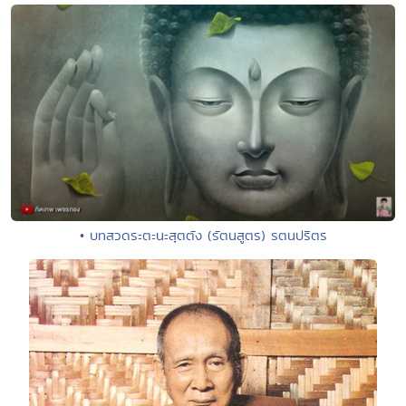
• บทสวดระตะนะสุตตัง (รัตนสูตร) รตนปริตร