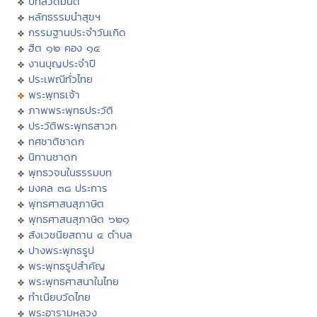
บทสวดมนต์
หลักธรรมนำสุขฯ
กรรมฐานประจำวันเกิด
ฮีต ๑๒ คอง ๑๔
งานบุญประจำปี
ประเพณีทั่วไทย
พระพุทธเจ้า
ภาพพระพุทธประวัติ
ประวัติพระพุทธสาวก
ทศชาติชาดก
นิทานชาดก
พุทธวจนในธรรมบท
มงคล ๓๘ ประการ
พุทธศาสนสุภาษิต
พุทธศาสนสุภาษิต ๖๒๑
สังเวชนียสถาน ๔ ตำบล
ปางพระพุทธรูป
พระพุทธรูปสำคัญ
พระพุทธศาสนาในไทย
ทำเนียบวัดไทย
พระอารามหลวง