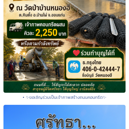
• ✨ขอเชิญร่วมเป็นเจ้าภาพสร้างถนนคอนกรีต✨