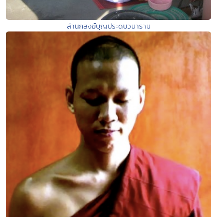
สำนักสงฆ์บุญประดับวนาราม