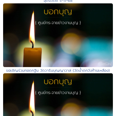
อุตรดิตถ์ 5-11-68
ขอเชิญร่วมทอดกฐิน วัดวารินบุญญาวาส (วัดน้ำตกวังก้านเหลือง)