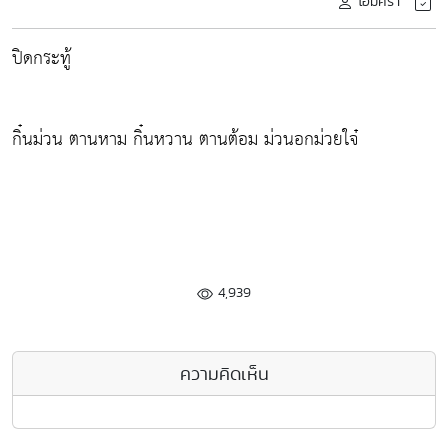
โอมศรา
ปิดกระทู้
กิ๋นม่วน ตานหาม กิ๋นหวาน ตานต้อม ม่วนอกม่วยใจ๋
4,939
ความคิดเห็น