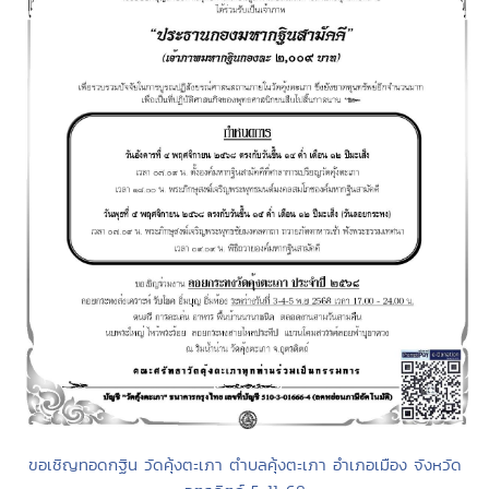
ขอเชิญทอดกฐิน วัดคุ้งตะเภา ตำบลคุ้งตะเภา อำเภอเมือง จังหวัด