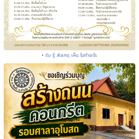
• รับ รู้ สังเกตุ เห็น ไม่ทำอะไร