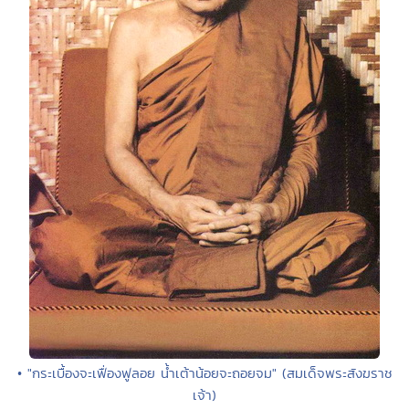
• "กระเบื้องจะเฟื่องฟูลอย น้ำเต้าน้อยจะถอยจม" (สมเด็จพระสังฆราช
เจ้า)