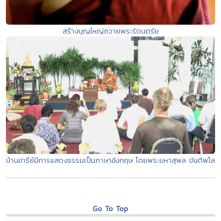
สร้างบุญใหญ่ถวายพระรัตนตรัย
บ้านอารีย์มีการแสดงธรรมเป็นภาษาอังกฤษ โดยพระมหาสุพล ขันติพโล
Go To Top