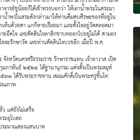
ารต่างๆ เป็นบ้างหายบ้าง ท่านก็เข้ามาบวชก็มีอาการเกิด
 อาจารย์ชูน้อยก็ได้เข้าทรงบอกว่า ให้เอาน้ำพระในสระมา
เอาน้ำพรในสระดังกล่าวมาให้ท่านดื่มตบศีรษะของที่อยู่ใน
ห็นด้วยตา แกก็หายเรื่อยมา และตั้งใจอยู่วัดตลอดมา
หลายอึดใจ เลยตัดสินใจลาสิกขาบทออกไปอยู่ไม่ได้ ตามอง
ใจจะรักษาวัด เลยท่านตัดสินใจบวชอีก เมื่อปี พ.ศ.
ทร จังหวัดนครศรีธรรมราช รักษาราชแทน เจ้าอาวาส เปิด
กุมภาพันธ์ ๒๕๒๔ ได้ฐานานุกรม แต่งตั้งเป็นพระสมุห์
๕๓๑ ได้รับพระราชทาน สมณศักดิ์เป็นพระครูชั้นโท
นมรณภาพ
 เเต่ยังไม่เสร็จ
งพระอุโบสถ
 งบประมาณสองเเสนบาท