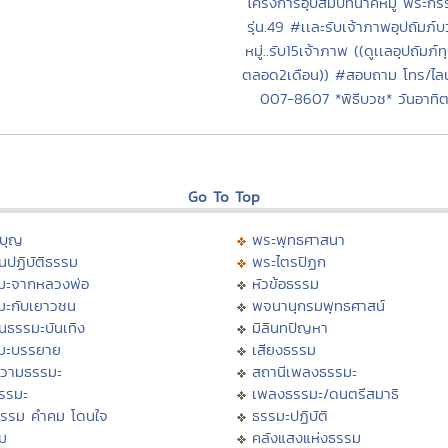
โครงการอุปสมบทนาคหมู่ พระก
รุ่น.49 #เเละรับเจ้าภาพอุปถัมภ์
หมู่..รับ15เจ้าภาพ ((ดูเเลอุปถัมภ์ท
ตลอด2เดือน)) #สอบถาม โทร/ไลน
007-8607 *พิธีบวช* วันอาทิต
Go To Top
บุญ
พระพุทธศาสนา
นปฏิบัติธรรม
พระไตรปิฏก
มะจากหลวงพ่อ
หัวข้อธรรม
มะกับเยาวชน
พจนานุกรมพุทธศาสน์
นธรรมะบันเทิง
มิลินทปัญหา
มะบรรยาย
เสียงธรรม
วามธรรมะ
สถานีเพลงธรรมะ
ธรรมะ
เพลงธรรมะ/ดนตรีสมาธิ
ธรรม คำคม โดนใจ
ธรรมะปฏิบัติ
ม
คลังแสงแห่งธรรม