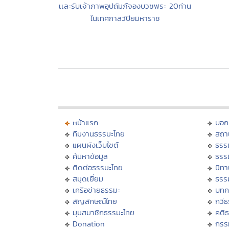
เเละรับเจ้าภาพอุปถัมภ์จองบวชพระ 20ท่าน
ในเทศกาลวัปิยมหาราช
หน้าแรก
บอก
ทีมงานธรรมะไทย
สถา
แผนผังเว็บไซต์
ธรร
ค้นหาข้อมูล
ธรร
ติดต่อธรรมะไทย
นิทา
สมุดเยี่ยม
ธรร
เครือข่ายธรรมะ
บทค
สัญลักษณ์ไทย
กวี
มุมสมาชิกธรรมะไทย
คติ
Donation
กรร