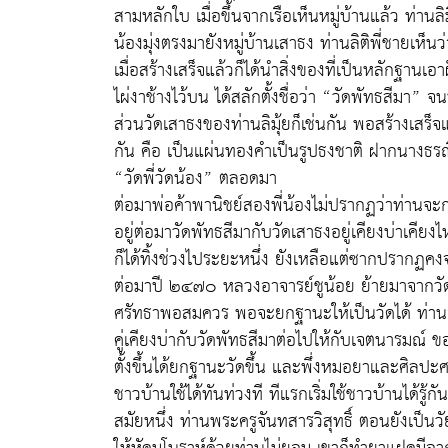
สามหลักใบ เมื่อขึ้นจากเรือเห็นหมู่บ้านแล้ว ท่านลิม
น้องมุ่งตรงมายังหมู่บ้านเสาธง ท่านลิติพี่ชายเห็นว
เมื่อสร้างเสร็จแล้วก็ได้นำสิ่งของที่เป็นหลักฐานเอ
ไผ่งาช้างไว้บน ได้สลักตั้งชื่อว่า “วัดพัทธสีมา” จนบ
ส่วนวัดเสาธงของท่านลิมุ้ยก็เช่นกัน พอสร้างเสร็จ
กัน คือ เป็นแผ่นทองคำเป็นรูปธงชาติ ฝากนางธรณีแล้ว
“วัดพี่วัดน้อง” ตลอดมา
ต่อมาพ่อค้าพานิชย์สองพี่น้องไม่ปรากฏว่าท่านจะก
อยู่ต่อมาวัดพัทธสีมากับวัดเสาธงอยู่เคียงบ่าเคีย
ก็ได้ทิ้งช่วงไประยะหนึ่ง ยังเหลือแต่ซากปรากฏคง
ต่อมาปี ๒๔๗๐ หลวงอาจารย์ชูน้อย ย้ายมาจากวัดพ
ศรัทธาพอสมควร พอจะยกฐานะให้เป็นวัดได้ ท่านอาจา
คู่เคียงบ่ากับวัดพัทธสีมาต่อไปให้กับเจตนารมณ์ ของผ
ตั้งขึ้นได้ยกฐานะวัดขึ้น และพึ่งหมอยาและศิลปะศ
ชาวบ้านใช้ได้ทันท่วงที ทีแรกเริ่มใช้ชาวบ้านได้รู้กัน
สมัยหนึ่ง ท่านพระครูจันทสารวิสุทธิ์ ตอนยังเป็นวัยร