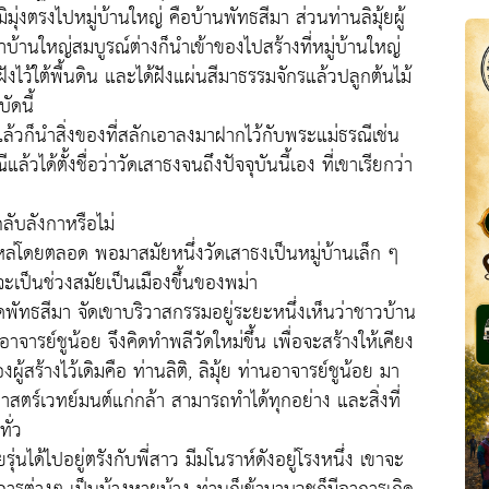
ิมุ่งตรงไปหมู่บ้านใหญ่ คือบ้านพัทธสีมา ส่วนท่านลิมุ้ยผู้
่าบ้านใหญ่สมบูรณ์ต่างก็นำเข้าของไปสร้างที่หมู่บ้านใหญ่
าฝังไว้ใต้พื้นดิน และได้ฝังแผ่นสีมาธรรมจักรแล้วปลูกต้นไม้
ัดนี้
แล้วก็นำสิ่งของที่สลักเอาลงมาฝากไว้กับพระแม่ธรณีเช่น
ได้ตั้งชื่อว่าวัดเสาธงจนถึงปัจจุบันนี้เอง ที่เขาเรียกว่า
ลับลังกาหรือไม่
งไหล่โดยตลอด พอมาสมัยหนึ่งวัดเสาธงเป็นหมู่บ้านเล็ก ๆ
จะเป็นช่วงสมัยเป็นเมืองขึ้นของพม่า
ัทธสีมา จัดเขาบริวาสกรรมอยู่ระยะหนึ่งเห็นว่าชาวบ้าน
รย์ชูน้อย จึงคิดทำพลีวัดใหม่ขึ้น เพื่อจะสร้างให้เคียง
ู้สร้างไว้เดิมคือ ท่านลิติ, ลิมุ้ย ท่านอาจารย์ชูน้อย มา
าสตร์เวทย์มนต์แก่กล้า สามารถทำได้ทุกอย่าง และสิ่งที่
ทั่ว
ุ่นได้ไปอยู่ตรังกับพี่สาว มีมโนราห์ดังอยู่โรงหนึ่ง เขาจะ