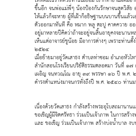
ให้หัดมโนราห์ด้วยท่านไม่ยอม เขาก็ทำยาแฝดมีอาก
ขึ้นอีก จนพ่อแม่พี่ๆ น้องป้องกันรักษาจนสุดวิสัย
ให้แล้วก็จะหาย ผู้ที่เฝ้าก็อธิษฐานบนบานขึ้นแล้ว
ตัวออกมาทันที คือ หมาก พลู ตะปู คาดควาย ออกเ
อยู่มาหลายปีคิดว่าถ้าจะอยู่จนสิ้นอายุคงจะนาน
เห็นแต่อาจารย์ชูน้อย มีอาการต่างๆ เพราะท่านตั้ง
๒๕๒๔
เมื่อย้ายมาอยู่วัดเสาธง ตำบลท่าซอม อำเภอหัวไ
สำนักสอนโรงเรียนปริยัติธรรมตลอดมา วันที่ ๑๗ 
เผอิญ จนฺทวณฺโณ อายุ ๓๙ พรรษา ๑๖ ปี พ.ศ. ๒
ดำรงตำแหน่งมาจนกรทั่งถึงปี พ.ศ. ๒๕๔๐ ท่า
เนื่องด้วยวัดเสาธง กำลังสร้างพระอุโบสถมานานเเล้ว
ขอเชิญผู้มีจิตศรัทธา ร่วมเป็นเจ้าภาพ ในการสร้า
เเละ ขอเชิญ ร่วมเป็นเจ้าภาพ สร้างบ่อน้ำบาล