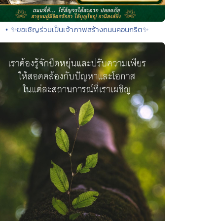
• ✨ขอเชิญร่วมเป็นเจ้าภาพสร้างถนนคอนกรีต✨