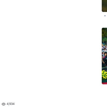
•
4,934