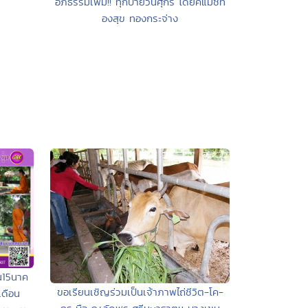
อภิธรรมเพิ่ม!! ทุกบ่ายวันศุกร์ โดยคแม่ชีท
องสุข ทองกระจ่าง
น15นาค
ขอเรียนเชิญร่วมเป็นเจ้าภาพไถ่ชีวิต-โค-
เดือน