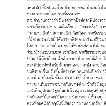
วัดเสาธง ตั้งอยู่หมู่ที่ ๗ ตำบลท่าซอม อำเภอหั
พระบรมธาตุเมืองนครศรีธรรมราช
ตามตำนานกล่าวว่า มีพ่อค้าพานิชย์สองพี่น้องชาวล
นครศรีธรรมราช นามเดิมเรียกว่า “ตะมะลิง” ภาษา
“ตาม.พ.รลิงค์” (ตามพรลิง) คือเมืองนครศรีธรรมร
พี่น้องสองพานิชย์ ได้บรรทุกสิ่งของมาร่วมสร้าง
ให้เขามาบอกเจ้าเมืองนครว่ามีพานิชย์สองพี่น้องชา
ร่วมสร้างพระบรมธาตุ เจ้าเมืองนครศรีธรรมราชบอก
ชย์สองพี่น้องก็ถอยเรือสำเภากางใบออกไต่เลียบฝั
สองพี่น้องหักหัวเรือเข้ามาคลองปากพนัง พายเรือเรื
ขนสิ่งของขึ้นปรับพื้นที่สร้างวัด วัดแรกให้ชื่อว่า 
สองพี่น้องก็ลงเรือขึ้นมาปรายแม่น้ำเรื่อยมา 
ทางตรงเห็นเขาพระบาทกับเขาพังไกร ชักหัวเรือมุ
มองเห็นภูเขาสองลูกก็มองเห็นหมู่บ้านตะคุ่มๆ อยู
นิชย์สองพี่น้องจะมีอันตราย จึงส่งทหารให้มาอยู่เ
ส่วนที่จอดเรือปัจจุบันนี้เรียกว่า “ย่านสามหลัก” 