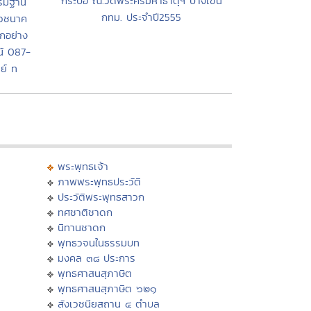
กระบือ ณ.วัดพระศรีมหาธาตุฯ บางเขน
รรมฐาน
กทม. ประจำปี2555
บวชนาค
ุกอย่าง
์ 087-
ย์ ท
พระพุทธเจ้า
ภาพพระพุทธประวัติ
ประวัติพระพุทธสาวก
ทศชาติชาดก
นิทานชาดก
พุทธวจนในธรรมบท
มงคล ๓๘ ประการ
พุทธศาสนสุภาษิต
พุทธศาสนสุภาษิต ๖๒๑
สังเวชนียสถาน ๔ ตำบล