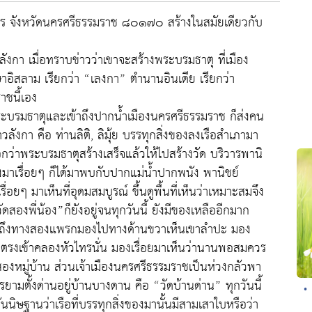
วไทร จังหวัดนครศรีธรรมราช ๘๐๑๗๐ สร้างในสมัยเดียวกับ
ังกา เมื่อทราบข่าวว่าเขาจะสร้างพระบรมธาตุ ที่เมือง
อิสลาม เรียกว่า “เลงกา” ตำนานอินเดีย เรียกว่า
าชนี้เอง
พระบรมธาตุและเข้าถึงปากน้ำเมืองนครศรีธรรมราช ก็ส่งคน
วลังกา คือ ท่านลิติ, ลิมุ้ย บรรทุกสิ่งของลงเรือสำเภามา
ว่าพระบรมธาตุสร้างเสร็จแล้วให้ไปสร้างวัด บริวารพานิ
่งมาเรื่อยๆ ก็ได้มาพบกับปากแม่น้ำปากพนัง พานิชย์
่อยๆ มาเห็นที่อุดมสมบูรณ์ ขึ้นดูพื้นที่เห็นว่าเหมาะสมจึง
“วัดสองพี่น้อง”ก็ยังอยู่จนทุกวันนี้ ยังมีของเหลืออีกมาก
พอมาถึงทางสองแพรกมองไปทางด้านขวาเห็นเขาลำปะ มอง
่งตรงเข้าคลองหัวไทรนั่น มองเรื่อยมาเห็นว่านานพอสมควร
่สองหมู่บ้าน ส่วนเจ้าเมืองนครศรีธรรมราชเป็นห่วงกลัวพา
วรยามตั้งด่านอยู่บ้านบางดาน คือ “วัดบ้านด่าน” ทุกวันนี้
•
สันนิษฐานว่าเรือที่บรรทุกสิ่งของมานั้นมีสามเสาใบหรือว่า