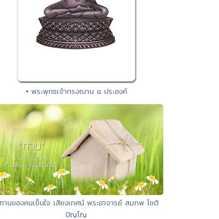
• พระพุทธเจ้าทรงฌาน ๕ ประองค์
 ทานของคนเข็นใจ เสียงเทศน์ พระอาจารย์ สมภพ โชติ
ปัญโญ