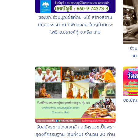
ขอเชิญร่วมบุญซื้อที่ดิน 6ไร่ สร้างสถาน
ปฏิบัติธรรม ณ ที่พักสงฆ์ป่าใหญ่บ้านกระ
โพธิ์ อ.ปรางค์กู่ จ.ศรีสะเกษ
ร่วม
วน
ขอเชิญ
รับสมัครชายไทยใจกล้า สมัครบวชเป็นพระ
ธุดงค์กรรมฐาน (รุ่นที่40) จำนวน 20 ท่าน