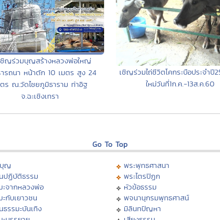
ชิญร่วมบุญสร้างหลวงพ่อใหญ่
เชิญร่วมไถ่ชีวิตโคกระบือประจำปี
ารถนา หน้าตัก 10 เมตร สูง 24
ใหม่วันที่1ก.ค.-13ส.ค.60
ตร ณ.วัดไชยภูมิธาราม ท่าอิฐ
จ.ฉะเชิงเทรา
Go To Top
บุญ
พระพุทธศาสนา
นปฏิบัติธรรม
พระไตรปิฏก
มะจากหลวงพ่อ
หัวข้อธรรม
มะกับเยาวชน
พจนานุกรมพุทธศาสน์
นธรรมะบันเทิง
มิลินทปัญหา
มะบรรยาย
เสียงธรรม