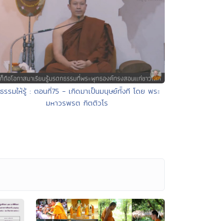
 ธรรมให้รู้ : ตอนที่75 - เกิดมาเป็นมนุษย์ทัังที โดย พระ
มหาวรพรต กิตติวโร