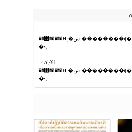
ค
��͹�����Ңͺ�س ��������ʧ���͡��� ����ʹѺʹع�ع����֡�� 5
�ҷ
14/6/61
��͹�����Ңͺ�س ��������ʧ���͡��� ����ʹѺʹع�ع����֡�� 1,000
�ҷ