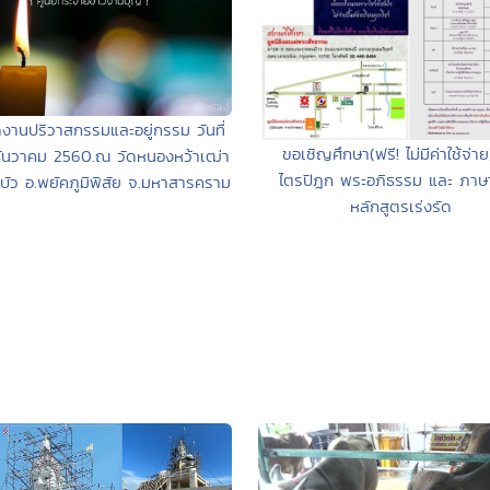
านปริวาสกรรมและอยู่กรรม วันที่
ขอเชิญศึกษา(ฟรี! ไม่มีค่าใช้จ่า
ันวาคม 2560.ณ วัดหนองหว้าเฒ่า
ไตรปิฎก พระอภิธรรม และ ภาษ
บัว อ.พยัคภูมิพิสัย จ.มหาสารคราม
หลักสูตรเร่งรัด