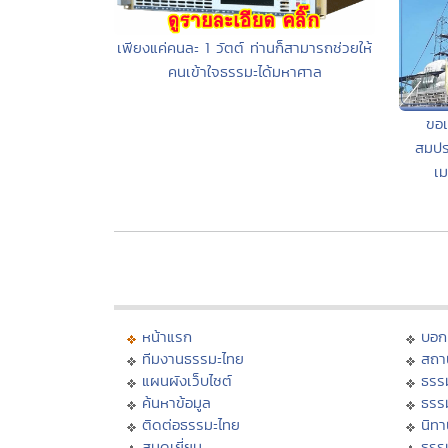
เพียงแค่คนละ 1 วัตต์ ท่านก็สามารถช่วยให้
คนเข้าใจธรรมะได้มหาศาล
ขอเ
สมปร
เม
หน้าแรก
บอก
ทีมงานธรรมะไทย
สถา
แผนผังเว็บไซต์
ธรร
ค้นหาข้อมูล
ธรร
ติดต่อธรรมะไทย
นิทา
สมุดเยี่ยม
ธรร