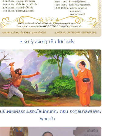
• รับ รู้ สังเกตุ เห็น ไม่ทำอะไร
ศูนย์เผยแผ่ธรรมะออนไลน์กัณฑกะ ตอน องคุลีมาลพบพระ
พุทธเจ้า