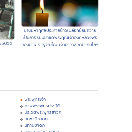
บุญมหากุศลประทายข้าวเปลือกน้อมถวาย
เป็นอาจริยบูชาแด่พระคุณเจ้าองค์หลวงพ่อ
2560วัด
ทองปาน จารุวัณโณ เจ้าอาวาสวัดป่ากมโลฯ
พระพุทธเจ้า
ภาพพระพุทธประวัติ
ประวัติพระพุทธสาวก
ทศชาติชาดก
นิทานชาดก
พุทธวจนในธรรมบท