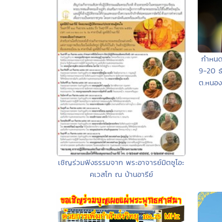
กำหนดง
9-20 ธ
ต.หนอง
เชิญร่วมฟังธรรมจาก พระอาจารย์มิตซูโอะ
คเวสโก ณ บ้านอารีย์