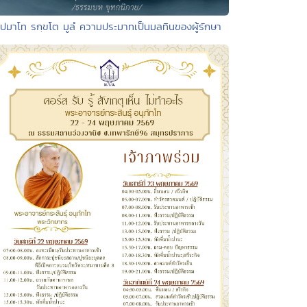
 ปมาโท รกฺขโต มูลํ ความประมาทเป็นมลทินของผู้รักษา