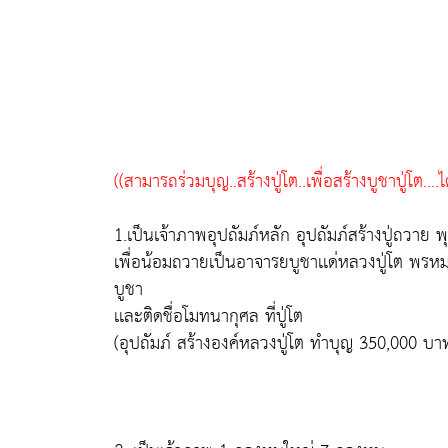
((สามารถร่วมบุญ..สร้างปู่โต..เพื่อสร้างบูชาปู่โต....ได
1.เป็นเจ้าภาพอุปถัมภ์หลัก อุปถัมภ์สร้างปู่ถว
เพื่อน้อมถวายเป็นอาจารยบูชาเเด่หลวงปู่โต พรหมรัง
บูชา
เเละติดชื่อโมทนากุศล ที่ปู่โต
(อุปถัมภ์ สร้างองค์หลวงปู่โต ทำบุญ 350,000 บา