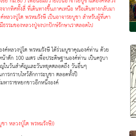
ชีย กม.80 ) เพื่อน้อมถวายเป็นอาจาริยบูชาเเด่องค์หลวง
ทางจากทิศทั้งสี่ ที่เดินทางขึ้นภาคเหนือ หรือเดินทางกลับมา
์หลวงปู่โต พรหมรังษี เป็นอาจารยบูชา สำหรับผู้ที่เคา
ารมีธรรมของหลวงปู่จงปกปักษ์รักษาเราตลอดไป
่องค์หลวงปู่โต พรหมรังษี ได้ร่วมบูชาคุณองค์ท่าน ด้วย
น้าตัก 100 เมตร เพื่อประดิษฐานองค์ท่าน เป็นครูบา
ุญในวันสำคัญเเละวันหยุดตลอดถึง วันอื่นๆ
มในการกราบไหว้สักการะบูชา ตลอดทั้งปี
ตร์มหาราชหยกขาวอีกหนึ่งองค์
ูชา หลวงปู่โต พรหมรังษี))