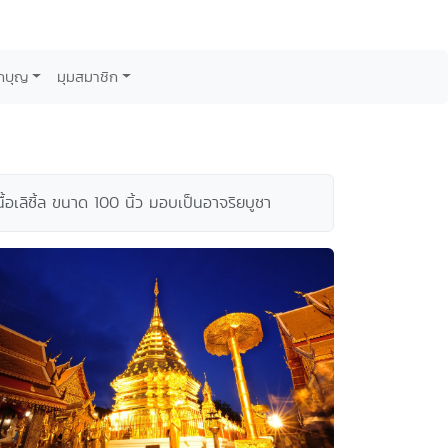
กบุญ
มุมสมาชิก
นื้อเลิซิ้ล ขนาด 100 นิ้ว มอบเป็นอาจริยบูชา