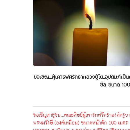
ขอเชิญ...ผู้เคารพศรัทธาหลวงปู่โต..อุปถัมภ์เป็น
ซิ้ล ขนาด 100
ขอเชิญสาธุชน...คณะศิษย์ผู้เคารพศรัทธาองค์ครูบา
พรหมรังษี (องค์เหมือน) ขนาดหน้าตัก 100 เมตร