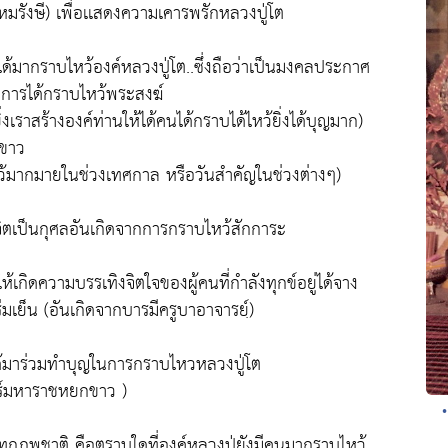
หมรังษี) เพื่อเเสดงความเคารพรักหลวงปู่โต
ิศได้มากราบไหว้องค์หลวงปู่โต..ซึ่งถือว่าเป็นมงคลประกาศ
ละการได้กราบไหว้พระสงฆ์
เราสร้างองค์ท่านให้ได้คนได้กราบได้ไหว้ยิ่งได้บุญมาก)
กขาว
หว้มากมายในช่วงเทศกาล หรือวันสำคัญในช่วงต่างๆ)
ดจิตเป็นกุศลอันเกิดจากการกราบไหว้สักการะ
กิดความบรรเทิงจิตใจของผู้คนที่กำลังทุกข์อยู่ได้จาง
มเย็น (อันเกิดจากบารมีครูบาอาจารยฺ์)
ได้มาร่วมทำบุญในการกราบไหวหลวงปู่โต
ตร์มหาราชหยกขาว )
ุกภพชาติ คือตราบใดที่องค์หลวงปู่ยังมีคนมากราบไหว้