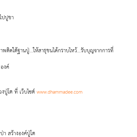
อไปปูชา
ติดใต้ฐานปู่...ให้สาธุชนได้กราบไหว้...รับบุญจากการที่
 องค์
ู่โต ที่ เว็บไซต์
www.dhammadee.com
่า สร้างองค์ปู่โต