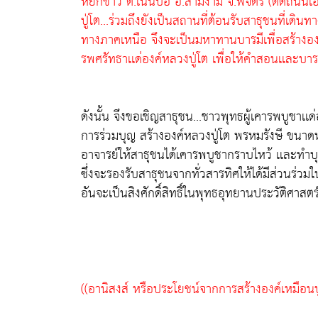
หยกขาว ต.เนินปอ อ.สามง่าม จ.พิจิตร (ติดถนนเอเ
ปู่โต...ร่วมถึงยังเป็นสถานที่ต้อนรับสาธุชนที่เดิน
ทางภาคเหนือ จึงจะเป็นมหาทานบารมีเพื่อสร้างองค
รพศรัทธาเเด่องค์หลวงปู่โต เพื่อให้คำสอนเเละบ
ดังนั้น จึงขอเชิญสาธุชน...ชาวพุทธผู้เคารพบูชาเเด
การร่วมบุญ สร้างองค์หลวงปู่โต พรหมรังษี ขนาดห
อาจารย์ให้สาธุชนได้เคารพบูชากราบไหว้ เเละทำบ
ซึ่งจะรองรับสาธุชนจากทั่วสารทิศให้ได้มีส่วนร่ว
อันจะเป็นสิงศักดิ์สิทธิ์ในพุทธอุทยานประวัติศาส
((อานิสงส์ หรือประโยชน์จากการสร้างองค์เหมือนบ