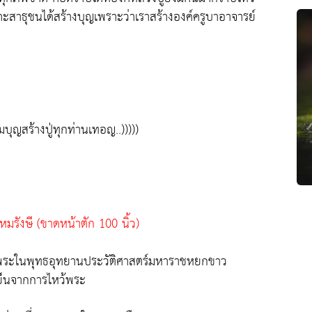
ะสาธุชนได้สร้างบุญเพราะว่าเราสร้างองค์ครูบาอาจารย์
า
ู้ร่วมบุญสร้างปู่ทุกท่านเทอญ..)))))
มรังษี (ขาดหน้าตัก 100 นิ้ว)
หว้พระในพุทธอุทยานประวัติศาสตร์มหาราชหยกขาว
มเย็นจากการไหว้พระ