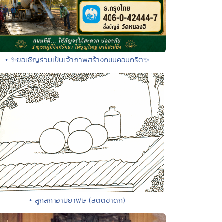
• ✨ขอเชิญร่วมเป็นเจ้าภาพสร้างถนนคอนกรีต✨
• ลูกสกาอาบยาพิษ (ลิตตชาดก)