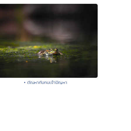
• ตัณหากับกบเจ้าปัญหา