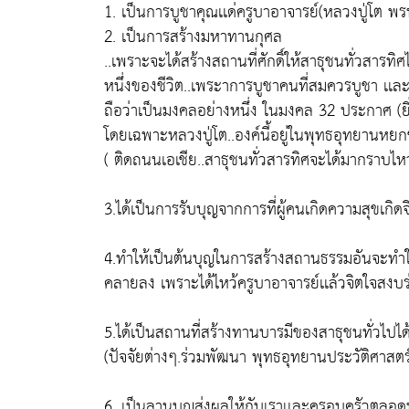
1. เป็นการบูชาคุณเเด่ครูบาอาจารย์(หลวงปู่โต พร
2. เป็นการสร้างมหาทานกุศล
..เพราะจะได้สร้างสถานที่ศักดิ์ให้สาธุชนทั่วสารท
หนึ่งของชีวิต..เพระาการบูชาคนที่สมควรบูชา เเ
ถือว่าเป็นมงคลอย่างหนึ่ง ในมงคล 32 ประกาศ (ยิ่ง
โดยเฉพาะหลวงปู่โต..องค์นี้อยู่ในพุทธอุทยานหย
( ติดถนนเอเชีย..สาธุชนทั่วสารทิศจะได้มากราบไ
3.ได้เป็นการรับบุญจากการที่ผู้คนเกิดความสุขเกิ
4.ทำให้เป็นต้นบุญในการสร้างสถานธรรมอันจะทำให้เ
คลายลง เพราะได้ไหว้ครูบาอาจารย์เเล้วจิตใจสงบร่
5.ได้เป็นสถานที่สร้างทานบารมีของสาธุชนทั่วไป
(ปัจจัยต่างๆ.ร่วมพัฒนา พุทธอุทยานประวัติศาส
6. เป็นลานบุญส่งผลให้กับเราเเละครอบครัวตลอดท