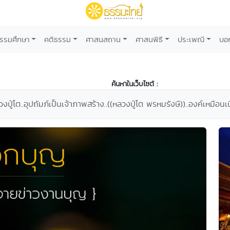
รรมศึกษา
คติธรรม
ศาสนสถาน
ศาสนพิธี
ประเพณี
บอ
ค้นหาในเว็บไซต์ :
งปู่โต..อุปถัมภ์เป็นเจ้าภาพสร้าง..((หลวงปู่โต พรหมรังษี))..องค์เหมือนเ