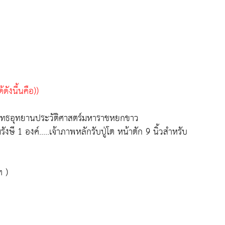
้ดังนี้นคือ))
าย พุทธอุทยานประวัติศาสตร์มหาราชหยกขาว
ษี 1 องค์.....เจ้าภาพหลักรับปู่โต หน้าตัก 9 นิ้วสำหรับ
ท )