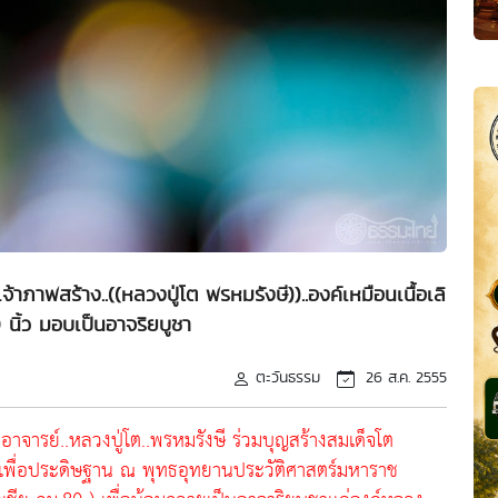
เจ้าภาพสร้าง..((หลวงปู่โต พรหมรังษี))..องค์เหมือนเนื้อเลิ
 นิ้ว มอบเป็นอาจริยบูชา
ตะวันธรรม
26 ส.ค. 2555
อาจารย์..หลวงปู่โต..พรหมรังษี ร่วมบุญสร้างสมเด็จโต
 เพื่อประดิษฐาน ณ พุทธอุทยานประวัติศาสตร์มหาราช