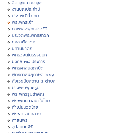
ฮีต ๑๒ คอง ๑๔
งานบุญประจำปี
ประเพณีทั่วไทย
พระพุทธเจ้า
ภาพพระพุทธประวัติ
ประวัติพระพุทธสาวก
ทศชาติชาดก
นิทานชาดก
พุทธวจนในธรรมบท
มงคล ๓๘ ประการ
พุทธศาสนสุภาษิต
พุทธศาสนสุภาษิต ๖๒๑
สังเวชนียสถาน ๔ ตำบล
ปางพระพุทธรูป
พระพุทธรูปสำคัญ
พระพุทธศาสนาในไทย
ทำเนียบวัดไทย
พระอารามหลวง
ศาสนพิธี
อุปสมบทพิธี