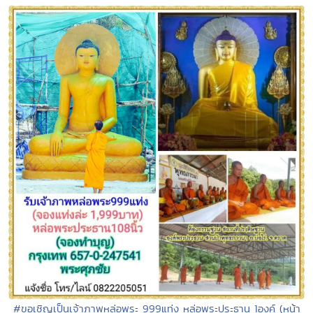
#ขอเชิญเป็นเจ้าภาพหล่อพระ 999แท่ง หล่อพระประธาน 1องค์ (หน้า