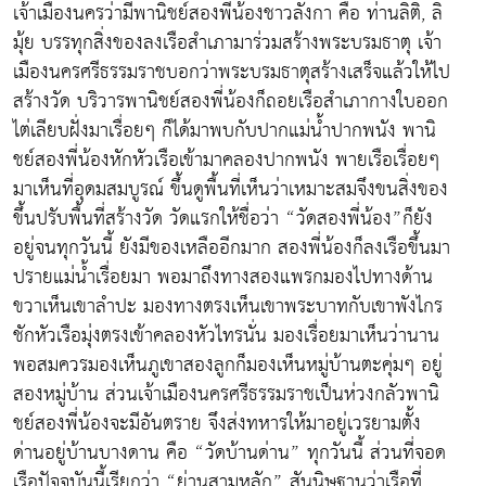
เจ้าเมืองนครว่ามีพานิชย์สองพี่น้องชาวลังกา คือ ท่านลิติ, ลิ
มุ้ย บรรทุกสิ่งของลงเรือสำเภามาร่วมสร้างพระบรมธาตุ เจ้า
เมืองนครศรีธรรมราชบอกว่าพระบรมธาตุสร้างเสร็จแล้วให้ไป
สร้างวัด บริวารพานิชย์สองพี่น้องก็ถอยเรือสำเภากางใบออก
ไต่เลียบฝั่งมาเรื่อยๆ ก็ได้มาพบกับปากแม่น้ำปากพนัง พานิ
ชย์สองพี่น้องหักหัวเรือเข้ามาคลองปากพนัง พายเรือเรื่อยๆ
มาเห็นที่อุดมสมบูรณ์ ขึ้นดูพื้นที่เห็นว่าเหมาะสมจึงขนสิ่งของ
ขึ้นปรับพื้นที่สร้างวัด วัดแรกให้ชื่อว่า “วัดสองพี่น้อง”ก็ยัง
อยู่จนทุกวันนี้ ยังมีของเหลืออีกมาก สองพี่น้องก็ลงเรือขึ้นมา
ปรายแม่น้ำเรื่อยมา พอมาถึงทางสองแพรกมองไปทางด้าน
ขวาเห็นเขาลำปะ มองทางตรงเห็นเขาพระบาทกับเขาพังไกร
ชักหัวเรือมุ่งตรงเข้าคลองหัวไทรนั่น มองเรื่อยมาเห็นว่านาน
พอสมควรมองเห็นภูเขาสองลูกก็มองเห็นหมู่บ้านตะคุ่มๆ อยู่
สองหมู่บ้าน ส่วนเจ้าเมืองนครศรีธรรมราชเป็นห่วงกลัวพานิ
ชย์สองพี่น้องจะมีอันตราย จึงส่งทหารให้มาอยู่เวรยามตั้ง
ด่านอยู่บ้านบางดาน คือ “วัดบ้านด่าน” ทุกวันนี้ ส่วนที่จอด
เรือปัจจุบันนี้เรียกว่า “ย่านสามหลัก” สันนิษฐานว่าเรือที่