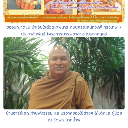
ขออนุญาติแนะนำเว็บไซด์วัดเทพนารี ถนนจรัญสนิทวงศ์ กรุงเทพ +
ประชาสัมพันธ์ โครงการบรรพชาสามเณรภาคฤดูร้
บ้านอารีย์เชิญท่านฟังธรรม และบริจาคของใช้ต่างๆ ให้เด็กและผู้ป่วย
ณ วัดพระบาทน้ำพุ