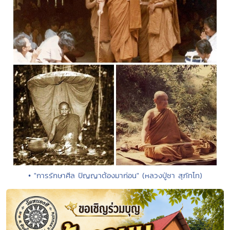
• "การรักษาศีล ปัญญาต้องมาก่อน" (หลวงปู่ชา สุภัทโท)