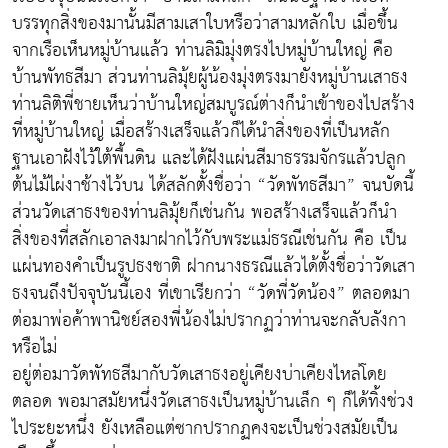
บรรทุกสิ่งของมานั้นมีสามเสาใบหรือว่าสามหลักใบ เมื่อขึ้น
จากเรือเห็นหมู่บ้านแล้ว ท่านลิมิมุ่งตรงไปหมู่บ้านใหญ่ คือ
บ้านพัทธสีมา ส่วนท่านลิมุ้ยผู้น้องมุ่งตรงมายังหมู่บ้านเสาธง
ท่านลิติพี่ชายเห็นว่าบ้านใหญ่สมบูรณ์ต่างก็นำเข้าของไปสร้าง
ที่หมู่บ้านใหญ่ เมื่อสร้างเสร็จแล้วก็ได้นำสิ่งของที่เป็นหลัก
ฐานเอาฝังไว้ใต้พื้นดิน และได้ฝังแผ่นสีมาธรรมจักรแล้วปลูก
ต้นไม้ไผ่งาช้างไว้บน ได้สลักตั้งชื่อว่า “วัดพัทธสีมา” จนบัดนี้
ส่วนวัดเสาธงของท่านลิมุ้ยก็เช่นกัน พอสร้างเสร็จแล้วก็นำ
สิ่งของที่สลักเอาลงมาฝากไว้กับพระแม่ธรณีเช่นกัน คือ เป็น
แผ่นทองคำเป็นรูปธงชาติ ฝากนางธรณีแล้วได้ตั้งชื่อว่าวัดเสา
ธงจนถึงปัจจุบันนี้เอง ที่เขาเรียกว่า “วัดพี่วัดน้อง” ตลอดมา
ต่อมาพ่อค้าพานิชย์สองพี่น้องไม่ปรากฏว่าท่านจะกลับลังกา
หรือไม่
อยู่ต่อมาวัดพัทธสีมากับวัดเสาธงอยู่เคียงบ่าเคียงไหล่โดย
ตลอด พอมาสมัยหนึ่งวัดเสาธงเป็นหมู่บ้านเล็ก ๆ ก็ได้ทิ้งช่วง
ไประยะหนึ่ง ยังเหลือแต่ซากปรากฏคงจะเป็นช่วงสมัยเป็น