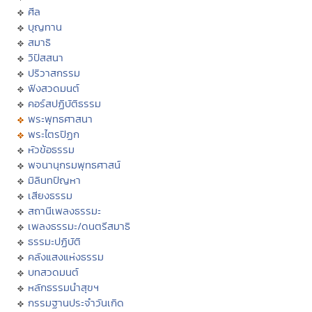
ศีล
บุญทาน
สมาธิ
วิปัสสนา
ปริวาสกรรม
ฟังสวดมนต์
คอร์สปฏิบัติธรรม
พระพุทธศาสนา
พระไตรปิฏก
หัวข้อธรรม
พจนานุกรมพุทธศาสน์
มิลินทปัญหา
เสียงธรรม
สถานีเพลงธรรมะ
เพลงธรรมะ/ดนตรีสมาธิ
ธรรมะปฏิบัติ
คลังแสงแห่งธรรม
บทสวดมนต์
หลักธรรมนำสุขฯ
กรรมฐานประจำวันเกิด