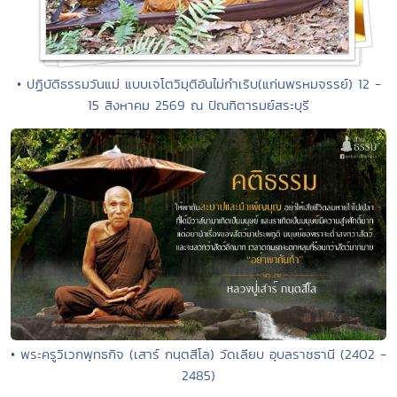
• ปฏิบัติธรรมวันแม่ แบบเจโตวิมุติอันไม่กำเริบ(แก่นพรหมจรรย์) 12 -
15 สิงหาคม 2569 ณ ปัณฑิตารมย์สระบุรี
• พระครูวิเวกพุทธกิจ (เสาร์ กนฺตสีโล) วัดเลียบ อุบลราชธานี (2402 -
2485)