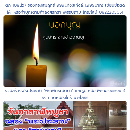
ตัก 108นิ้ว) จองทองสัมฤทธิ์ 999แท่ง(แท่งล่ะ1,999บาท) เขียนชื่อติด
ให้. หรือทำบุญตามกำลังศรัทธา #สอบถาม โทร/ไลน์ 0822205051
ร่วมสร้างพระประธาน “พระพุทธเมตตา” และรูปเหมือนพระอริยะสงฆ์ 4
องค์ วัดหนองไคร้ จ.ยโสธร