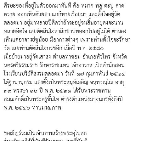
ศีรษะของที่อยู่ในตัวออกมาทันที คือ หมาก พลู ตะปู คาด
ควาย ออกเห็นด้วยตา แกก็หายเรื่อยมา และตั้งใจอยู่วัด
ตลอดมา อยู่มาหลายปีคิดว่าถ้าจะอยู่จนสิ้นอายุคงจะนาน
หลายอึดใจ เลยตัดสินใจลาสิกขาบทออกไปอยู่ไม่ได้ ตามอง
เห็นแต่อาจารย์ชูน้อย มีอาการต่างๆ เพราะท่านตั้งใจจะรักษา
วัด เลยท่านตัดสินใจบวชอีก เมื่อปี พ.ศ. ๒๕๘๐
เมื่อย้ายมาอยู่วัดเสาธง ตำบลท่าซอม อำเภอหัวไทร จังหวัด
นครศรีธรรมราช รักษาราชแทน เจ้าอาวาส เปิดสำนักสอน
โรงเรียนปริยัติธรรมตลอดมา วันที่ ๑๗ กุมภาพันธ์ ๒๕๒๔
ได้ฐานานุกรม แต่งตั้งเป็นพระสมุห์เผอิญ จนฺทวณฺโณ อายุ
๓๙ พรรษา ๑๖ ปี พ.ศ. ๒๕๓๑ ได้รับพระราชทาน
สมณศักดิ์เป็นพระครูชั้นโท ดำรงตำแหน่งมาจนกรทั่งถึงปี
พ.ศ. ๒๕๔๐ ท่านมรณภาพ
ขอเชิญร่วมเป็นเจ้าภาพสร้างพระอุโบสถ