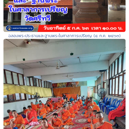
ฉลองพระประธานและฐานพระในศาลาการเปรียญ (๕ ก.ค. ๒๕๖๓)