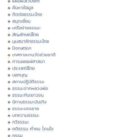
แผนผังเว็บไซต์
ค้นหาข้อมูล
ติดต่อธรรมะไทย
สมุดเยี่ยม
เครือข่ายธรรมะ
สัญลักษณ์ไทย
มุมสมาชิกธรรมะไทย
Donation
เทศกาลงานวัดช่วยชาติ
การเผยแผ่ศาสนา
ประเพณีไทย
บอกบุญ
สถานปฏิบัติธรรม
ธรรมะจากหลวงพ่อ
ธรรมะกับเยาวชน
นิทานธรรมะบันเทิง
ธรรมะบรรยาย
บทความธรรมะ
กวีธรรมะ
คติธรรม คำคม โดนใจ
กรรม