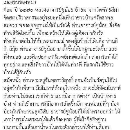
เมืองขึ้นของพม่า
ต่อมาปี ๒๔๗๐ หลวงอาจารย์ชูน้อย ย้ายมาจากวัดพัทธสีมา
จัดเขาบริวาสกรรมอยู่ระยะหนึ่งเห็นว่าชาวบ้านศรัทธาพอ
สมควร พอจะยกฐานะให้เป็นวัดได้ ท่านอาจารย์ชูน้อย จึงคิด
ทำพลีวัดใหม่ขึ้น เพื่อจะสร้างให้เคียงคู่เคียงบ่ากับวัด
พัทธสีมาต่อไปให้กับเจตนารมณ์ ของผู้สร้างไว้เดิมคือ ท่านลิ
ติ, ลิมุ้ย ท่านอาจารย์ชูน้อย มาตั้งขึ้นได้ยกฐานะวัดขึ้น และ
พึ่งหมอยาและศิลปะศาสตร์เวทย์มนต์แก่กล้า สามารถทำได้
ทุกอย่าง และสิ่งที่ชาวบ้านใช้ได้ทันท่วงที ทีแรกเริ่มใช้ชาว
บ้านได้รู้กันทั่ว
สมัยหนึ่ง ท่านพระครูจันทสารวิสุทธิ์ ตอนยังเป็นวัยรุ่นได้ไป
อยู่ตรังกับพี่สาว มีมโนราห์ดังอยู่โรงหนึ่ง เขาจะให้หัดมโนราห์
ด้วยท่านไม่ยอม เขาก็ทำยาแฝดมีอาการต่างๆ เป็นบ้างหาย
บ้าง ท่านก็เข้ามาบวชก็มีอาการเกิดขึ้นอีก จนพ่อแม่พี่ๆ น้อง
ป้องกันรักษาจนสุดวิสัย อาจารย์ชูน้อยก็ได้เข้าทรงบอกว่า ให้
เอาน้ำพระในสระมาให้แล้วก็จะหาย ผู้ที่เฝ้าก็อธิษฐาน
บนบานขึ้นแล้วเอาน้ำพรในสระดังกล่าวมาให้ท่านดื่มตบ