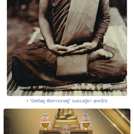
• "มีสติอยู่ คือภาวนาอยู่" (หลวงปู่ชา สุภทฺโท)