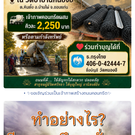
• ✨ขอเชิญร่วมเป็นเจ้าภาพสร้างถนนคอนกรีต✨