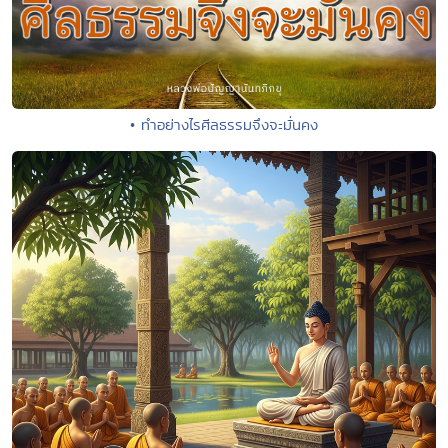
• ทำอย่างไรศีลธรรมจึงจะมั่นคง