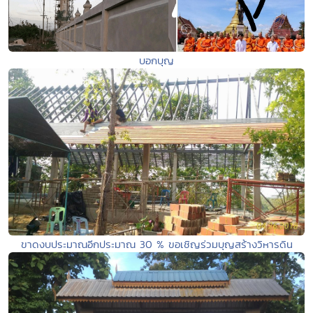
บอกบุญ
ขาดงบประมาณอีกประมาณ 30 % ขอเชิญร่วมบุญสร้างวิหารดิน