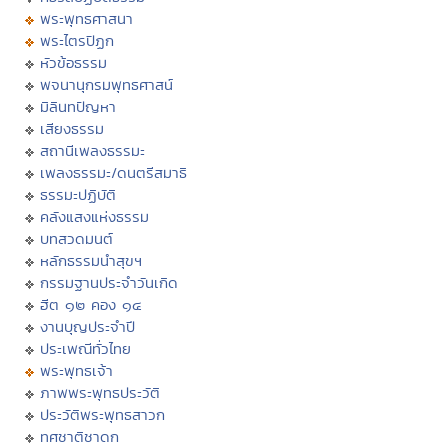
พระพุทธศาสนา
พระไตรปิฏก
หัวข้อธรรม
พจนานุกรมพุทธศาสน์
มิลินทปัญหา
เสียงธรรม
สถานีเพลงธรรมะ
เพลงธรรมะ/ดนตรีสมาธิ
ธรรมะปฏิบัติ
คลังแสงแห่งธรรม
บทสวดมนต์
หลักธรรมนำสุขฯ
กรรมฐานประจำวันเกิด
ฮีต ๑๒ คอง ๑๔
งานบุญประจำปี
ประเพณีทั่วไทย
พระพุทธเจ้า
ภาพพระพุทธประวัติ
ประวัติพระพุทธสาวก
ทศชาติชาดก