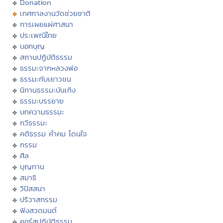
Donation
เทศกาลงานวัดช่วยชาติ
การเผยแผ่ศาสนา
ประเพณีไทย
บอกบุญ
สถานปฏิบัติธรรม
ธรรมะจากหลวงพ่อ
ธรรมะกับเยาวชน
นิทานธรรมะบันเทิง
ธรรมะบรรยาย
บทความธรรมะ
กวีธรรมะ
คติธรรม คำคม โดนใจ
กรรม
ศีล
บุญทาน
สมาธิ
วิปัสสนา
ปริวาสกรรม
ฟังสวดมนต์
คอร์สปฏิบัติธรรม