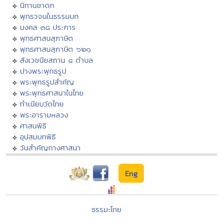
นิทานชาดก
พุทธวจนในธรรมบท
มงคล ๓๘ ประการ
พุทธศาสนสุภาษิต
พุทธศาสนสุภาษิต ๖๒๑
สังเวชนียสถาน ๔ ตำบล
ปางพระพุทธรูป
พระพุทธรูปสำคัญ
พระพุทธศาสนาในไทย
ทำเนียบวัดไทย
พระอารามหลวง
ศาสนพิธี
อุปสมบทพิธี
วันสำคัญทางศาสนา
Eng
ธรรมะไทย