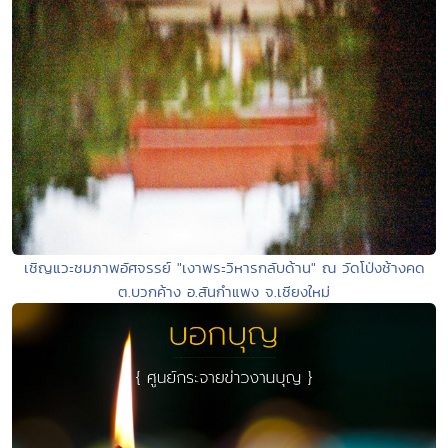
เชิญแวะชมภาพอัศจรรย์ "เงาพระวิหารกลับด้าน" ณ วัดโป่งช้างคด
ต.บวกค้าง อ.สันกำแพง จ.เชียงใหม่