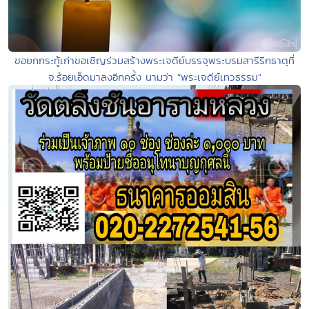
ขอยกกระทู้เก่าขอเชิญร่วมสร้างพระเจดีย์บรรจุพระบรมสารีริกธาตุที่
จ.ร้อยเอ็ดมาลงอีกครั้ง นามว่า “พระเจดีย์เทวธรรม”