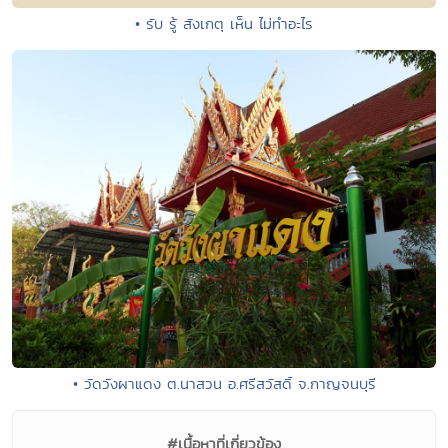
• รับ รู้ สังเกตุ เห็น ไม่ทำอะไร
• วัดวังผาแดง ต.นาสวน อ.ศรีสวัสดิ์ จ.กาญจนบุรี
#เนื้อหาที่เกี่ยวข้อง