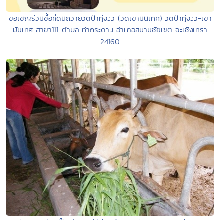
ขอเชิญร่วมซื้อที่ดินถวายวัดป่าทุ่งวัว (วัดเขามันเทศ) วัดป่าทุ่งวัว-เขา
มันเทศ สาขา111 ตำบล ท่ากระดาน อำเภอสนามชัยเขต ฉะเชิงเทรา
24160