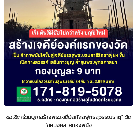
ขอเชิญร่วมบุญสร้างพระเจดีย์สหัสสพุทธสุวรรณธาตุ” วัด
ไชยมงคล หนองพนัง