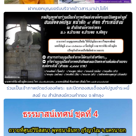
ฝากบอกบุญขอรับบริจาคข้าวสาร,มาม่า,ไข่ไก่
ร่วมเป็นเจ้าภาพขัดแต่งองค์พระ และปิดทองสมเด็จองค์ปฐมชำระหนี้
สงฆ์ ณ สำนักสงฆ์ควนคำทอง จ.พัทลุง