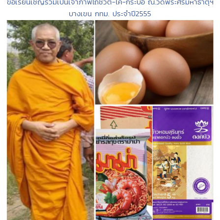
ขอเรียนเชิญร่วมเป็นเจ้าภาพไถ่ชีวิต-โค-กระบือ ณ.วัดพระศรีมหาธาตุฯ
บางเขน กทม. ประจำปี2555