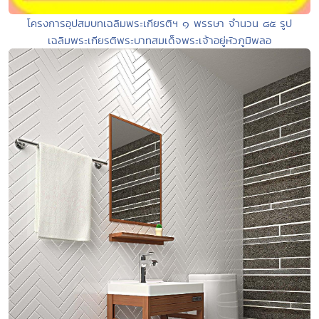
โครงการอุปสมบทเฉลิมพระเกียรติฯ ๑ พรรษา จำนวน ๘๕ รูป
เฉลิมพระเกียรติพระบาทสมเด็จพระเจ้าอยู่หัวภูมิพลอ