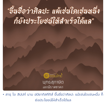
• สาธุ โข สิปฺปกํ นาม อปิยาทิสกีทิสํ ขึ้นชื่อว่าศิลปะ แม้เช่นใดเช่นหนึ่ง ก็
ยังประโยชน์ให้สำเร็จได้แล