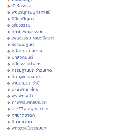
หัวข้อธรรม
พจนานุกรมพุทธศาสน์
มิลินทปัญหา
เสียงธรรม
สถานีเพลงธรรมะ
เพลงธรรมะ/ดนตรีสมาธิ
ธรรมะปฏิบัติ
คลังแสงแห่งธรรม
บทสวดมนต์
หลักธรรมนำสุขฯ
กรรมฐานประจำวันเกิด
ฮีต ๑๒ คอง ๑๔
งานบุญประจำปี
ประเพณีทั่วไทย
พระพุทธเจ้า
ภาพพระพุทธประวัติ
ประวัติพระพุทธสาวก
ทศชาติชาดก
นิทานชาดก
พุทธวจนในธรรมบท