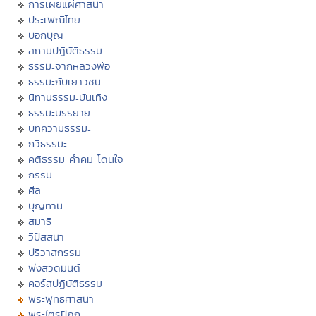
การเผยแผ่ศาสนา
ประเพณีไทย
บอกบุญ
สถานปฏิบัติธรรม
ธรรมะจากหลวงพ่อ
ธรรมะกับเยาวชน
นิทานธรรมะบันเทิง
ธรรมะบรรยาย
บทความธรรมะ
กวีธรรมะ
คติธรรม คำคม โดนใจ
กรรม
ศีล
บุญทาน
สมาธิ
วิปัสสนา
ปริวาสกรรม
ฟังสวดมนต์
คอร์สปฏิบัติธรรม
พระพุทธศาสนา
พระไตรปิฏก