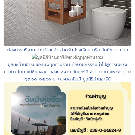
ต้องการบริจาค อ่างล้างหน้า สำหรับ โรงเรียน หรือ วัดที่ขาดแคลน
มูลนิธิบ้านอารีย์ขอเชิญทุกท่านร่วม ศึกษาอภิธรรมนำไปสู่การเจริญ
ภาวนา โดย แม่ชีทองสุข ทองกระจ่าง วันศุกร์ที่ ๕ ตุลาคม ๒๕๕๕ เวลา
๑๓.๐๐-๑๕.๐๐ น. ณ.ศาลาปันมี มูลนิธิบ้านอารีย์