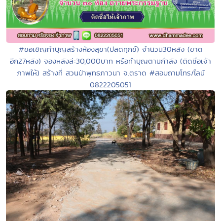
#ขอเชิญทำบุญสร้างห้องสุขา(ปลดทุกข์) จำนวน30หลัง (ขาด
อีก27หลัง) จองหลังล่ะ30,000บาท หรือทำบุญตามกำลัง (ติดชื่อเจ้า
ภาพให้) สร้างที่ สวนป่าพุทธภาวนา จ.ตราด #สอบถามโทร/ไลน์
0822205051