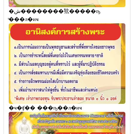
�ش��������㹡�����ҧ
ͧ���л�иҹ
�ҹ�ʧ�� ���ҧ��л�иҹ