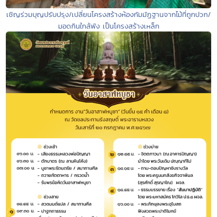
เชิญร่วมบุญปรับปรุง/เปลี่ยนโครงสร้างห้องกัมมัฏฐานจากไม้ที่ถูกปวก/
มอดกินใกล้พัง เป็นโครงสร้างเหล็ก