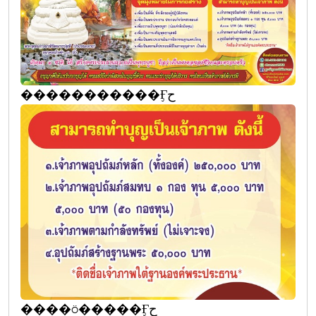
�����������Ӻح
����ö�����Ӻح