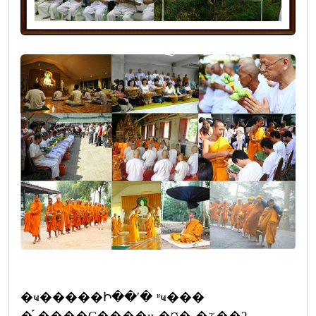
�ҹ�����Ի��ʹ� ʶҹ���