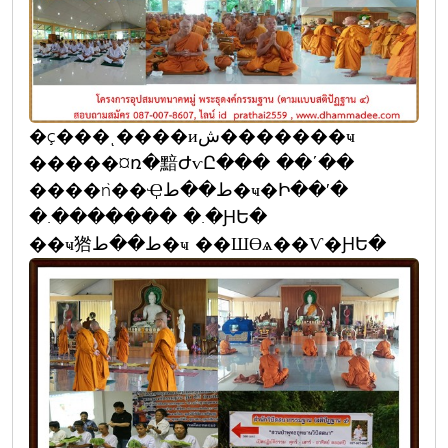
�ç���ͺ����иش�������ҹ
�����¤ռ�黯ԺѵԸ��� ��ʹ��
����ǹ��Ҿط��ط�ҹ�Ի��ʹ�
�.������� �.�ԨԵ�
��ҹ㹾ط��ط�ҹ ��ШӨѧ��Ѵ�ԨԵ�