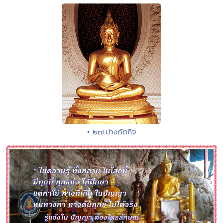
• ๒๗.ปางภัตกิจ