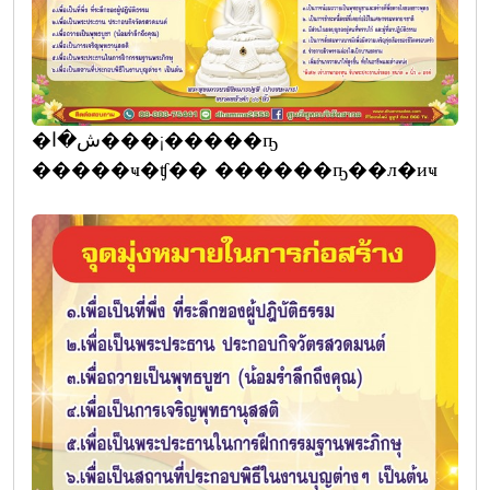
�ش�ا���¡�����ҧ
�����ҹ�ʧ�� ������ҧ��л�иҹ