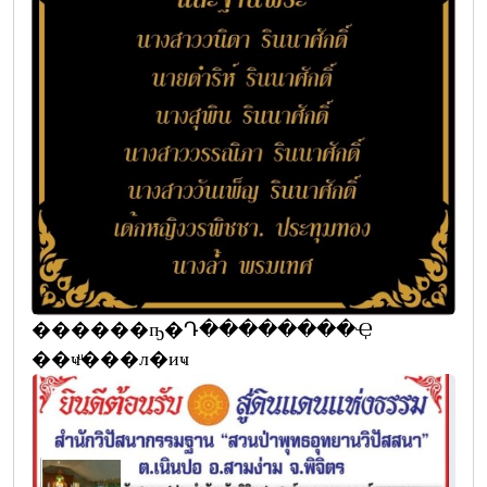
������ҧ�Դ��������Ҿ
��ҹͧ���л�иҹ