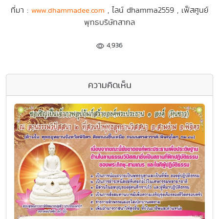
ที่มา :
, ไลน์ dhamma2559 , เฟ็สศูนย์
www.dhammadee.com
พุทธบริษัทสากล
4,936
ความคิดเห็น