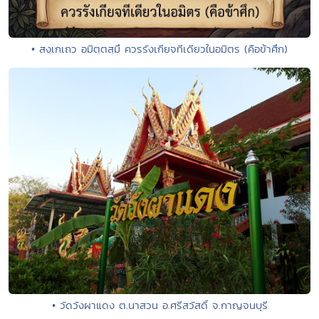
• สงฺเกเถว อมิตฺตสฺมึ ควรรังเกียจทีเดียวในอมิตร (คือข้าศึก)
• วัดวังผาแดง ต.นาสวน อ.ศรีสวัสดิ์ จ.กาญจนบุรี