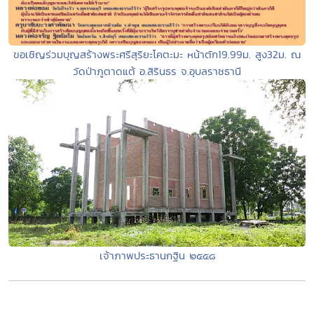
ขอเชิญร่วมบุญสร้างพระศรีสุริยะโคตะมะ หน้าตัก19.99ม. สูง32ม. ณ
วัดป่าภูตาดแต้ อ.สิรินธร จ.อุบลราชธานี
เจ้าภาพประธานกฐิน ๒๕๕๘