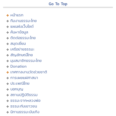
Go To Top
หน้าแรก
ทีมงานธรรมะไทย
แผนผังเว็บไซต์
ค้นหาข้อมูล
ติดต่อธรรมะไทย
สมุดเยี่ยม
เครือข่ายธรรมะ
สัญลักษณ์ไทย
มุมสมาชิกธรรมะไทย
Donation
เทศกาลงานวัดช่วยชาติ
การเผยแผ่ศาสนา
ประเพณีไทย
บอกบุญ
สถานปฏิบัติธรรม
ธรรมะจากหลวงพ่อ
ธรรมะกับเยาวชน
นิทานธรรมะบันเทิง