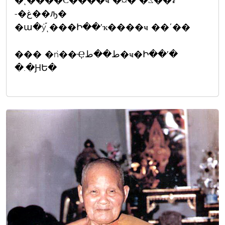
�֡ͺ����С����ҹ �¤� �ػ��ʡ
-�غ��ԡ�
�ա�ý֡ͺ���Ի��ʹҡ����ҹ ��ʹ��
��� �ǹ��Ҿط��ط�ҹ�Ի��ʹ�
�.�ԨԵ�