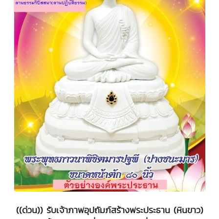
((ด่วน)) รับเจ้าภาพอุปถัมภ์สร้างพระประธาน (หินขาว)