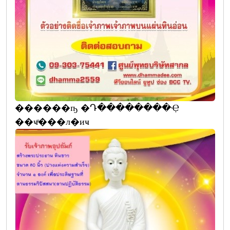
������ҧ �Դ��������Ҿ
��ҹͧ���л�иҹ