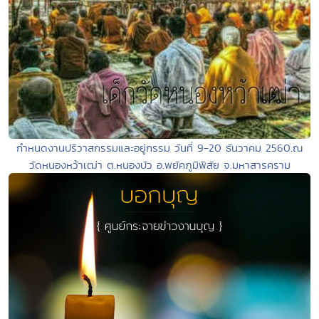
กำหนดงานปริวาสกรรมและอยู่กรรม วันที่ 9-20 ธันวาคม 2560.ณ
วัดหนองหว้าเฒ่า ต.หนองบัว อ.พยัคภูมิพิสัย จ.มหาสารคราม