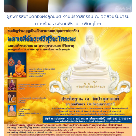
ผูกพัทธสีมาปิดทองฝังลูกนิมิต งานปริวาสกรรม ณ วัดสวนร่มบารมี
ต.วงฆ้อง อ.พรหมพิราม จ.พิษณุโลก