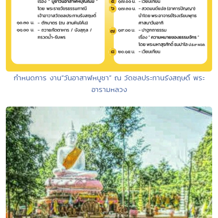
กำหนดการ งาน”วันอาสาฬหบูชา” ณ วัดชลประทานรังสฤษดิ์ พระ
อารามหลวง