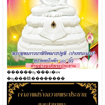
������ҧ ͧ���л�иҹ
�ҧ���觤��������