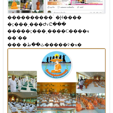
����������´ �Ԩ����
�ç���ͺ���ԺѵԸ���
�����ç���ͺ����С����ҹ
��ʹ��
��� �ٹ��ط�����ѷ�ҡ�