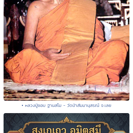
• หลวงปู่ชอบ ฐานสโม - วัดป่าสัมมานุสรณ์ จ.เลย