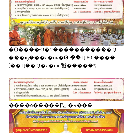
�Ѻ����Ҿ�ػ�����������Ҿ
���ҧͧ���л�иҹ�Թ ��Ҵ 80 ����
(��Ҵ��Ҿ�л�иҹ 㹾�����ʶ)
����ö�����Ӻح �ѧ���