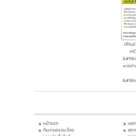
เชิญร
คร
&#964
หากท่า
&#964
หน้าแรก
บอก
ทีมงานธรรมะไทย
สถา