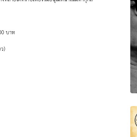
000 บาท
ยว)