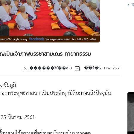
• 
มบุญเป็นเจ้าภาพบรรชาสามเณร ทายาทธรรม
������Ѵ��оط�⤴��
18 ก.พ. 2561
ชัยภูมิ
อดพระพุทธศาสนา เป็นประจำทุกปีสืบมาจนถึงปัจจุบัน
4-25 มีนาคม 2561
นทั้งหลายได้ทราบเพื่อร่วมอนุโมทนาในมหากุศล