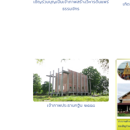
เชิญร่วมบุญเป็นเจ้าภาพสร้างวิหารดินแพร่
เกิ
ธรรมจักร
เจ้าภาพประธานกฐิน ๒๕๕๘