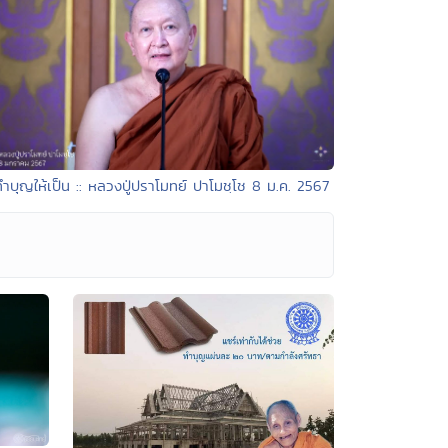
ทำบุญให้เป็น :: หลวงปู่ปราโมทย์ ปาโมชฺโช 8 ม.ค. 2567