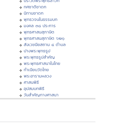
ประวัติพระพุทธสาวก
ทศชาติชาดก
นิทานชาดก
พุทธวจนในธรรมบท
มงคล ๓๘ ประการ
พุทธศาสนสุภาษิต
พุทธศาสนสุภาษิต ๖๒๑
สังเวชนียสถาน ๔ ตำบล
ปางพระพุทธรูป
พระพุทธรูปสำคัญ
พระพุทธศาสนาในไทย
ทำเนียบวัดไทย
พระอารามหลวง
ศาสนพิธี
อุปสมบทพิธี
วันสำคัญทางศาสนา