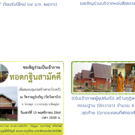
ขอเชิญร่วมบริจากหนังสือธรร
ด" ต้อนรับปีใหม่ (๗ ม.ค. ๒๕๖๖)
((รับเจ้าภาพผู้อุปถัมภ์))..สร้างกุฏิ
กรรมฐาน (ปิดวาจา) จำนวน 4 
..สุดท้าย ((ขาดเเคลนที่พักอาศ