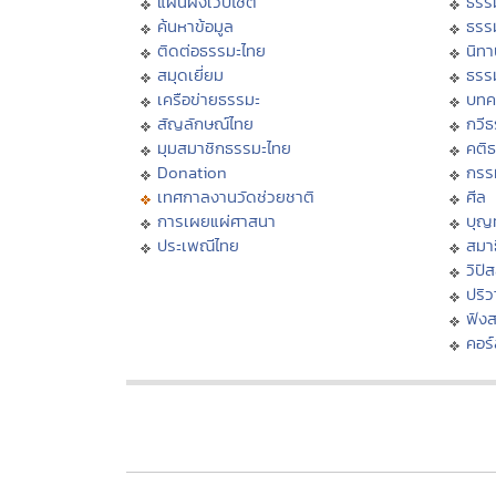
แผนผังเว็บไซต์
ธรร
ค้นหาข้อมูล
ธรร
ติดต่อธรรมะไทย
นิทา
สมุดเยี่ยม
ธรร
เครือข่ายธรรมะ
บทค
สัญลักษณ์ไทย
กวี
มุมสมาชิกธรรมะไทย
คติ
Donation
กรร
เทศกาลงานวัดช่วยชาติ
ศีล
การเผยแผ่ศาสนา
บุญ
ประเพณีไทย
สมาธ
วิปั
ปริ
ฟัง
คอร์