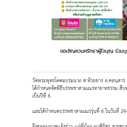
ขอเชิญชวนศรัทธาผู้ใจบุญ ร่ว
วัดพระพุทธโคดมบรมนาถ ต.ห้วยยาง อ.คอนสาร จ.
ได้กำหนดจัดพิธีบรรพชาสามเณรทายาทธรรม สืบท
เป็นปีที่ 6
และได้กำหนดบรรพชาสามเณรรุ่นที่ 6 ในวันที่ 2
จึงขออนุญาตแจ้งข่าว แก่พี่น้อง ญาติมิตร สาธุช