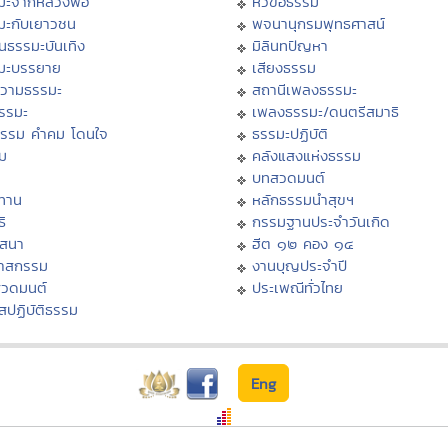
มะจากหลวงพ่อ
หัวข้อธรรม
มะกับเยาวชน
พจนานุกรมพุทธศาสน์
นธรรมะบันเทิง
มิลินทปัญหา
มะบรรยาย
เสียงธรรม
วามธรรมะ
สถานีเพลงธรรมะ
ธรรมะ
เพลงธรรมะ/ดนตรีสมาธิ
ธรรม คำคม โดนใจ
ธรรมะปฏิบัติ
ม
คลังแสงแห่งธรรม
บทสวดมนต์
ทาน
หลักธรรมนำสุขฯ
ิ
กรรมฐานประจำวันเกิด
สสนา
ฮีต ๑๒ คอง ๑๔
วาสกรรม
งานบุญประจำปี
สวดมนต์
ประเพณีทั่วไทย
สปฏิบัติธรรม
Eng