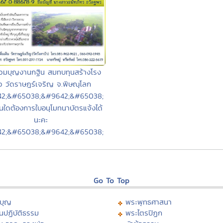
่วมบุญงานกฐิน สมทบทุนสร้างโรง
ัว วัดราษฎร์เจริญ จ.พิษณุโลก
2;&#65038;&#9642;&#65038;
นใดต้องการใบอนุโมทนาบัตรแจ้งได้
นะคะ
2;&#65038;&#9642;&#65038;
Go To Top
บุญ
พระพุทธศาสนา
นปฏิบัติธรรม
พระไตรปิฏก