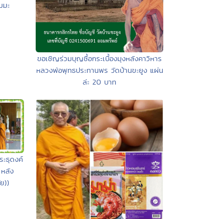
มมะ
ขอเชิญร่วมบุญซื้อกระเบื้องมุงหลังคาวิหาร
หลวงพ่อพุทธประทานพร วัดบ้านขะยูง แผ่น
ล่ะ 20 บาท
พระธุดงค์
หลัง
ัย))