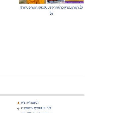
ฝากบอกบุญขอรับบริจาคข้าวสาร,มาม่า,ไข่
ไก่
พระพุทธเจ้า
ภาพพระพุทธประวัติ