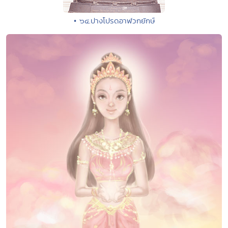
• ๖๔.ปางโปรดอาฬวกยักษ์