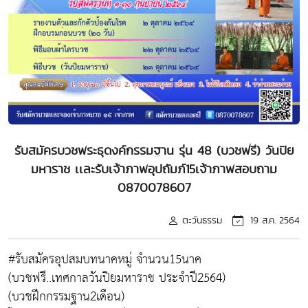
รับสมัครบวชพระธุดงค์กรรมฐาน รุ่น 48 (บวชฟรี) วันปิย
มหาราช เเละรับเจ้าภาพอุปถัมภ์15เจ้าภาพสอบถาม
0870078607
ตะวันธรรม
19 ส.ค. 2564
#รับสมัครอุปสมบทนาคหมู่ จำนวน15นาค
(บวชฟรี..เทศกาลวันปิยมหาราช ประจำปี2564)
(บวชฝึกกรรมฐาน2เดือน)