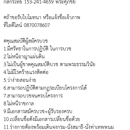
กสิกรไทย 153-241-4659 พระศุภชัย
#ถ้าขอรับใบโมทนา หรือเเจ้งชื่อเจ้าภาพ
ที่ไอดีไลน์ 0870078607
#คุณสมบัติผู้สมัครบวช
1.มีศรัทธาในการปฏิบัติ ในการบวช
2.ไม่หนีอาญาแผ่นดิน
3.ไม่เป็นผู้ขาดคุณสมบัติบวช ตามพระธรรมวินัย
4.ไม่มีโรคร้ายแรงติดต่อ
5.ว่าง่ายสอนง่าย
6.สามารถปฏิบัติตามกฏระเบียบโครงการได้
7.สามารถบวชจนครบโครงการ
8.ไม่หนีราชกาล
9.มีเอกสารสมัครบวช+ผู้รับรองครบ
10.เปลี่ยนชื่อต้งมีเอกสารเปลี่ยนชื่อด้วย
11.ร่างกายต้องพร้อมเดินจงกรม-นั่งสมาธิ-นั่งท่าเทพพนม