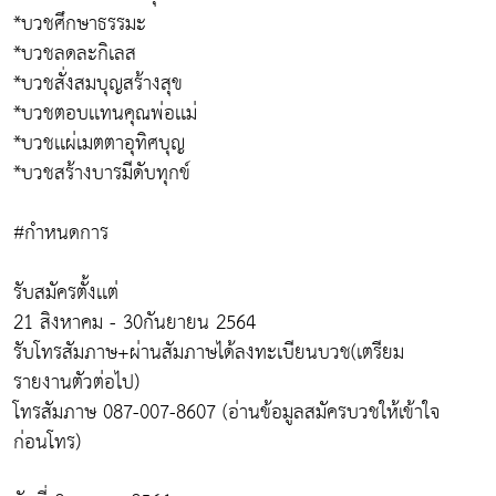
*บวชศึกษาธรรมะ
*บวชลดละกิเลส
*บวชสั่งสมบุญสร้างสุข
*บวชตอบเเทนคุณพ่อเเม่
*บวชเเผ่เมตตาอุทิศบุญ
*บวชสร้างบารมีดับทุกข์
#กำหนดการ
รับสมัครตั้งเเต่
21 สิงหาคม - 30กันยายน 2564
รับโทรสัมภาษ+ผ่านสัมภาษได้ลงทะเบียนบวช(เตรียม
รายงานตัวต่อไป)
โทรสัมภาษ 087-007-8607 (อ่านข้อมูลสมัครบวชให้เข้าใจ
ก่อนโทร)