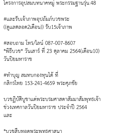
โครงการอุปสมบทนาคหมู่ พระกรรมฐานรุ่น.48
#เเละรับเจ้าภาพอุปถัมภ์บวชพระ
((ดูเเลตลอด2เดือน)) รับ15เจ้าภาพ
#สอบถาม โทร/ไลน์ 087-007-8607
*พิธีบวช* วันเสาร์ ที่ 23 ตุลาคม 2564(เดือน10)
วันปิยมหาราช
#ทำบุญ สมทบกองทุนได้ ที่
กสิกรไทย 153-241-4659 พระศุภชัย
บวชฏิบัติบูชาเเด่พระบรมศาสดาสัมมาสัมพุทธเจ้า
ช่วงเทศกาลวันปิยมหาราช ประจำปี 2564
เเละ
*บวชสืบทอดพระพุทธศาสนา