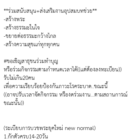
**ร่วมสนับสนุน+ส่งเสริมงานอุปสมบทช่วย**
-สร้างพระ
-สร้างธรรมะในใจ
-ขยายต่อธรรมะกว้างไกล
-สร้างความสุขเเก่ทุกทุกคน
#ขอเชิญสาธุชนร่วมทำบุญ
หรือร่วมกิจกรรมตามกำหนดเวลาได้((เเต่ต้องลงทะเบียน))
รับไม่เกิน20คน
เพื่อความเรียบร้อยป้องกันภาวะโรคระบาด..ขณะนี้
((อาจปรับเวลาจัดกิจกรรม หรืองดร่วมงาน...ตามสถานการณ์
ขณะนั้น))
(ระเบียบการบวชพระยุคใหม่ new normal)
1.กักตัวครบ14-20วัน