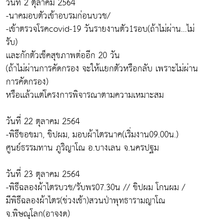
วันที่ 2 ตุลาคม 2564
-นาคมอบตัวเข้าอบรมก่อนบวช/
-เข้าตรวจโรคcovid-19 วันรายงานตัว1รอบ(ถ้าไม่ผ่าน...ไม่
รับ)
เเละกักตัวเช็คสุขภาพต่ออีก 20 วัน
(ถ้าไม่ผ่านการคัดกรอง จะให้เเยกตัวหรือกลับ เพราะไม่ผ่าน
การคัดกรอง)
หรือเเล้วเเต่โครงการพิจารณาตามความเหมาะสม
วันที่ 22 ตุลาคม 2564
-พิธีขอขมา, ขิปผม, มอบผ้าไตรนาค(เริ่มงาน09.00น.)
ศูนย์ธรรมทาน ภูริญาโณ อ.บางเลน จ.นครปฐม
วันที่ 23 ตุลาคม 2564
-พิธีฉลองผ้าไตรบวช/รับพร07.30น // ขิปผม โกนผม /
มีพิธีฉลองผ้าไตร(ช่วงเช้า)สวนป่าพุทธารามญาโณ
จ.พิษณุโลก(อาจงด)