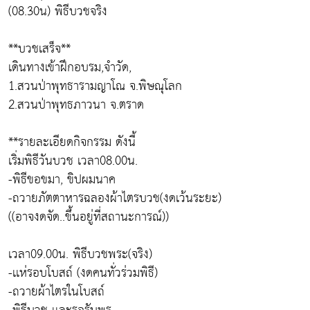
(08.30น) พิธีบวชจริง
**บวชเสร็จ**
เดินทางเข้าฝึกอบรม,จำวัด,
1.สวนป่าพุทธารามญาโณ จ.พิษณุโลก
2.สวนป่าพุทธภาวนา จ.ตราด
**รายละเอียดกิจกรรม ดังนี้
เริ่มพิธีวันบวช เวลา08.00น.
-พิธีขอขมา, ขิปผมนาค
-ถวายภัตตาหารฉลองผ้าไตรบวช(งดเว้นระยะ)
((อาจงดจัด..ขึ้นอยู่ที่สถานะการณ์))
เวลา09.00น. พิธีบวชพระ(จริง)
-เเห่รอบโบสถ์ (งดคนทั่วร่วมพิธี)
-ถวายผ้าไตรในโบสถ์