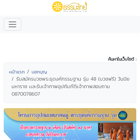
ค้นหาในเว็บไซต์ :
หน้าแรก
บอกบุญ
รับสมัครบวชพระธุดงค์กรรมฐาน รุ่น 48 (บวชฟรี) วันปิย
มหาราช เเละรับเจ้าภาพอุปถัมภ์15เจ้าภาพสอบถาม
0870078607