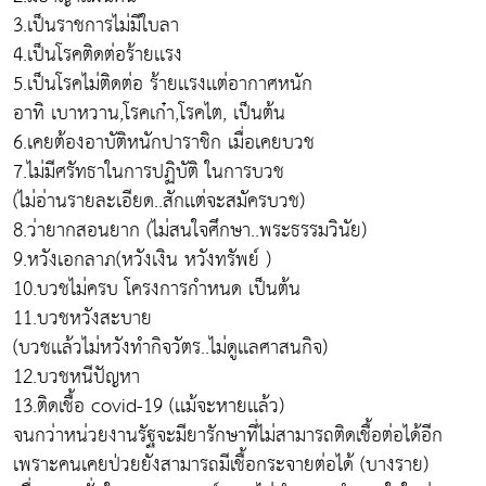
3.เป็นราชการไม่มีใบลา
4.เป็นโรคติดต่อร้ายเเรง
5.เป็นโรคไม่ติดต่อ ร้ายเเรงเเต่อากาศหนัก
อาทิ เบาหวาน,โรคเก๋า,โรคไต, เป็นต้น
6.เคยต้องอาบัติหนักปาราชิก เมื่อเคยบวช
7.ไม่มีศรัทธาในการปฏิบัติ ในการบวช
(ไม่อ่านรายละเอียด..สักเเต่จะสมัครบวช)
8.ว่ายากสอนยาก (ไม่สนใจศึกษา..พระธรรมวินัย)
9.หวังเอกลาภ(หวังเงิน หวังทรัพย์ )
10.บวชไม่ครบ โครงการกำหนด เป็นต้น
11.บวชหวังสะบาย
(บวชเเล้วไม่หวังทำกิจวัตร..ไม่ดูเเลศาสนกิจ)
12.บวชหนีปัญหา
13.ติดเชื้อ covid-19 (เเม้จะหายเเล้ว)
จนกว่าหน่วยงานรัฐจะมียารักษาที่ไม่สามารถติดเชื้อต่อได้อีก
เพราะคนเคยป่วยยังสามารถมีเชื้อกระจายต่อได้ (บางราย)