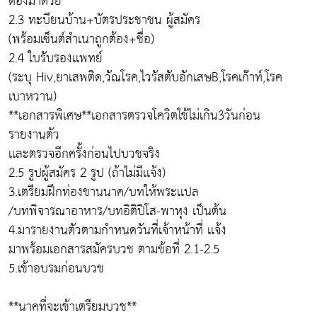
ต้องมาด้วย
2.3 ทะบียนบ้าน+บัตรประชาชน ผู้สมัคร
(พร้อมเซ็นต์สำเนาถูกต้อง+ชื่อ)
2.4 ใบรับรองเเพทย์
(ระบุ Hiv,ยาเสพติด,วัณโรค,ไวรัสตับอักเสษB,โรคเก๊าท์,โรค
เบาหวาน)
**เอกสารพิเศษ**เอกสารตรวจโควิตใช้ไม่เกิน3วันก่อน
รายงานตัว
เเละตรวจอีกครั้งก่อนไปบวชจริง
2.5 รูปผู้สมัคร 2 รูป (ถ้าไม่มีเเจ้ง)
3.เตรียมฝึกท่องขานนาค/บทให้พระเเปล
/บทพิจารณาอาหาร/บทอิติปิโส-พาหุง เป็นต้น
4.มารายงานตัวตามกำหนดวันที่เจ้าหน้าที่ เเจ้ง
มาพร้อมเอกสารสมัครบวช ตามข้อที่ 2.1-2.5
5.เข้าอบรมก่อนบวช
**นาคที่จะเข้าเตรียมบวช**