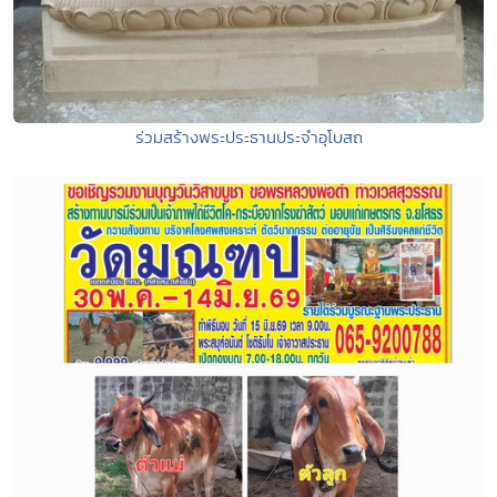
ร่วมสร้างพระประธานประจำอุโบสถ