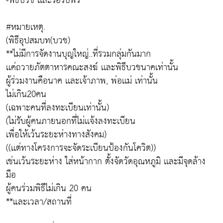
-พิธีบวช เเละรอรับพร
#หมายเหตุ.
(พิธีอุปสมบท(บวช)
**ไม่มีการจัดงานบุญใหญ่..ที่รวมกลุ่มกันมาก
เเค่ถวายภัตตาหารคณะสงฆ์ เเละพิธีบวชนาคเท่านั้น
ผู้ร่วมงานคือนาค เเละเจ้าภาพ, พ่อเเม่ เท่านั้น
ไม่เกิน20คน
(เฉพาะคนที่ลงทะเบียนเท่านั้น)
(ไม่รับผู้คนภายนอกที่ไม่เเจ้งลงทะเบียน
เพื่อให้เว้นระยะห่างทางสังคม)
((เเต่ทางโครงการจะจัดระเบียนป้องกันโควิต))
เช่นเว้นระยะห่าง ใส่หน้ากาก ตั้งจัดวัดอุณหภูมิ เเละมีจุดล้าง
มือ
ผู้คนร่วมพิธีไม่เกิน 20 คน
**และเวลา/สถานที่