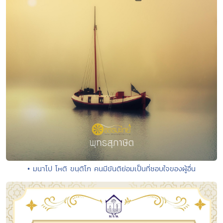
• มนาโป โหติ ขนฺติโก คนมีขันติย่อมเป็นที่ชอบใจของผู้อื่น