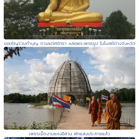
ขอเชิญร่วมทำบุญ ตามแต่ศรัทธา หล่อพระพทธรูป ในโบสถ์ต่างจังหวัด
เพชรเม็ดงามแห่งอีสาน พักแสงประกายแล้ว