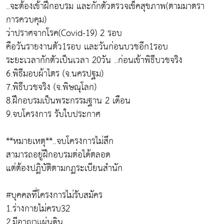
..จะต้องเข้าฝึกอบรม และกักตัวตรวจเช็คสุขภาพ(ตามมาตรา
การควบคุม)
ว่าปราศจากโรค(Covid-19) 2 รอบ
คือวันรายงานตัว1รอบ เเละวันก่อนบวชอีก1รอบ
ระยะเวลากักตัวเป็นเวลา 20วัน ..ก่อนเข้าพิธีบวชจริง
6.พิธีมอบผ้าไตร (จ.นครปฐม)
7.พิธีบวชจริง (จ.พิษณุโลก)
8.ฝึกอบรมเป็นพระกรรมฐาน 2 เดือน
9.จบโครงการ รับใบประกาศ
**หมายเหตุ**..จบโครงการไม่สึก
สามารถอยู่ฝึกอบรมต่อได้ตลอด
แต่ต้องปฏิบัติตามกฏระเบียนสำนัก
#บุคคลที่โครงการไม่รับสมัคร
1.ร่างกายไม่ครบ32
2.มีอาญาเเผ่นดิน