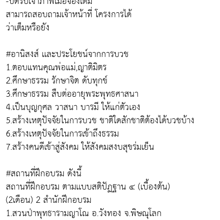
-ปิดรับเจ้าภาพเมื่อจองเต็ม
สามารถสอบถามเจ้าหน้าที่ โครงการได้
ว่าเต็มหรือยัง
#อานิสงส์ เเละประโยชน์จากการบวช
1.ตอบแทนคุณพ่อแม่,ญาติมิตร
2.ศึกษาธรรม รักษาจิต ดับทุกข์
3.ศึกษาธรรม สืบต่ออายุพระพุทธศาสนา
4.เป็นบุญกุศล วาสนา บารมี ให้แก่ตัวเอง
5.สร้างเหตุปัจจัยในการบวช ชาติใดสักชาติต้องได้บวชบ้าง
6.สร้างเหตุปัจจัยในการเข้าถึงธรรม
7.สร้างคนดีเข้าสู่สังคม ให้สังคมสงบสุขร่มเย็น
#สถานที่ฝึกอบรม ดังนี้
สถานที่ฝึกอบรม ตามเเบบสติปัฏฐาน ๔ (เบื้องต้น)
(2เดือน) 2 สำนักฝึกอบรม
1.สวนป่าพุทธารามญาโณ อ.วังทอง จ.พิษณุโลก