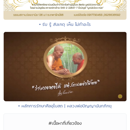
• รับ รู้ สังเกตุ เห็น ไม่ทำอะไร
• หลักการรักษาศีลอุโบสถ | หลวงพ่อปัญญานันทภิกขุ
#เนื้อหาที่เกี่ยวข้อง