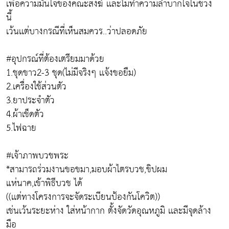
เพื่อความมั่นใจของคณะสงฆ์ เเละไม่ทำความลำบากใจในช่วง
นี้
เว้นเเต่บางกรณีที่เห็นสมควร..ว่าปลอดภัย
#อุปกรณ์ที่ต้องเตรียมมาด้วย
1.ชุดขาว2-3 ชุด(ไม่มีจริงๆ เเจ้งขอยืม)
2.เครื่องใช้ส่วนตัว
3.ยาประจำตัว
4.ผ้าเช็ดตัว
5.ไฟฉาย
#เจ้าภาพบวชพระ
*สามารถร่วมงานขอขมา,มอบผ้าไตรบวช,ขิปผม
แห่นาค,เข้าพิธีบวช ได้
((เเต่ทางโครงการจะจัดระเบียนป้องกันโควิต))
เช่นเว้นระยะห่าง ใส่หน้ากาก ตั้งจัดวัดอุณหภูมิ เเละมีจุดล้าง
มือ