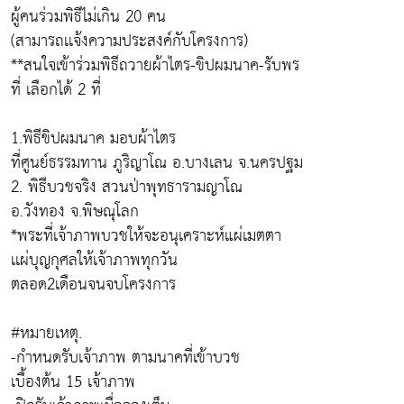
ผู้คนร่วมพิธีไม่เกิน 20 คน
(สามารถเเจ้งความประสงค์กับโครงการ)
**สนใจเข้าร่วมพิธีถวายผ้าไตร-ขิปผมนาค-รับพร
ที่ เลือกได้ 2 ที่
1.พิธีขิปผมนาค มอบผ้าไตร
ที่ศูนย์ธรรมทาน ภูริญาโณ อ.บางเลน จ.นครปฐม
2. พิธีบวชจริง สวนป่าพุทธารามญาโณ
อ.วังทอง จ.พิษณุโลก
*พระที่เจ้าภาพบวชให้จะอนุเคราะห์แผ่เมตตา
เเผ่บุญกุศลให้เจ้าภาพทุกวัน
ตลอด2เดือนจนจบโครงการ
#หมายเหตุ.
-กำหนดรับเจ้าภาพ ตามนาคที่เข้าบวช
เบื้องต้น 15 เจ้าภาพ