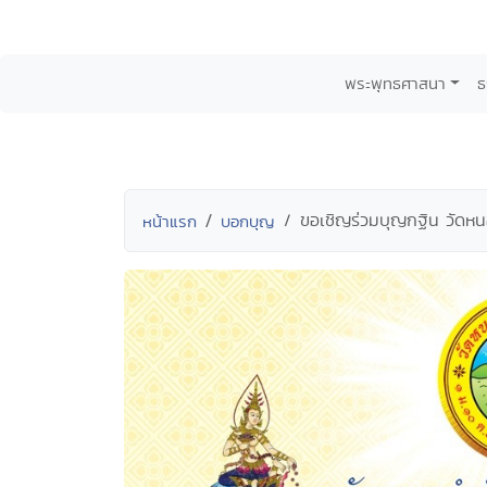
พระพุทธศาสนา
ธ
ขอเชิญร่วมบุญกฐิน วัดห
หน้าแรก
บอกบุญ