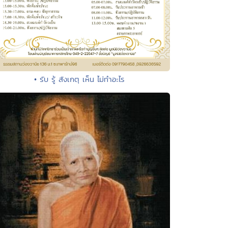
• รับ รู้ สังเกตุ เห็น ไม่ทำอะไร