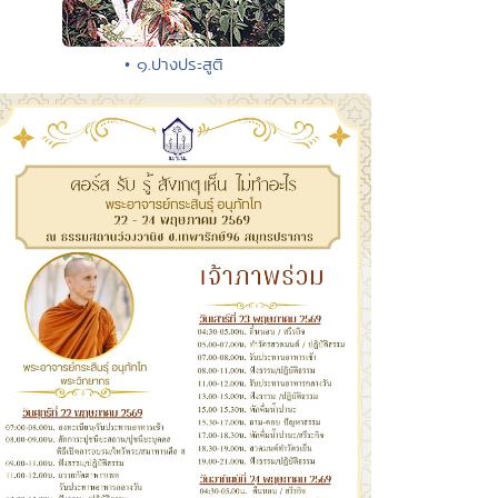
• ๑.ปางประสูติ