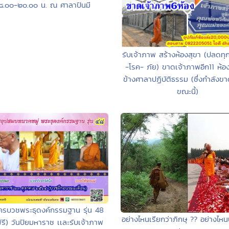
๘.๐๐-๒๐.๐๐ น. ณ ศาลาปันมี
รับเจ้าภาพ สร้างห้องสุขา (ปลดทุ
-โรค- ภัย) ขาดเจ้าภาพอีก11 ห้อ
ข้างศาลาปฏิบัติธรรม (ซึ่งกำลังข
ขณะนี้)
ัครบวชพระธุดงค์กรรมฐาน รุ่น 48
อย่างไหนเรียกว่าภิกษุ ?? อย่างไหน
รี) วันปิยมหาราช เเละรับเจ้าภาพ