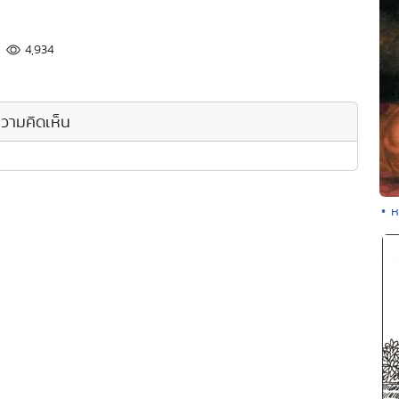
4,934
วามคิดเห็น
• ห