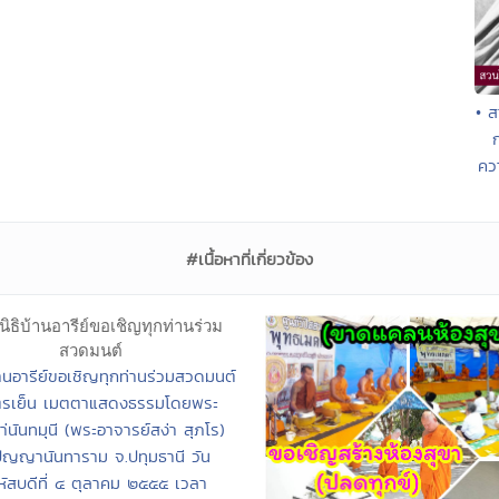
• ส
ก
ควา
#เนื้อหาที่เกี่ยวข้อง
บ้านอารีย์ขอเชิญทุกท่านร่วมสวดมนต์
ตรเย็น เมตตาแสดงธรรมโดยพระ
่นันทมุนี (พระอาจารย์สง่า สุภโร)
ปัญญานันทาราม จ.ปทุมธานี วัน
ัสบดีที่ ๔ ตุลาคม ๒๕๕๕ เวลา