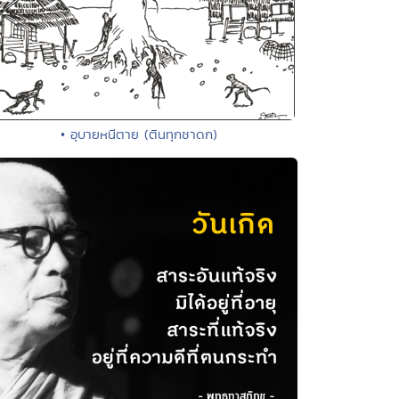
• อุบายหนีตาย (ตินทุกชาดก)