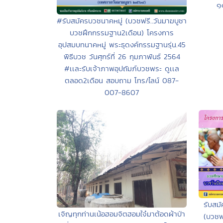
๑
#รับสมัครบวชนาคหมู่ (บวชฟรี..วันมาฆบูชา
บวชฝึกกรรมฐาน2เดือน) โครงการ
อุปสมบทนาคหมู่ พระธุดงค์กรรมฐานรุ่น.45
พิธีบวช วันศุกร์ที่ 26 กุมภาพันธ์ 2564
#เเละรับเจ้าภาพอุปถัมภ์บวชพระ ดูเเล
ตลอด2เดือน สอบถาม โทร/ไลน์ 087-
007-8607
รับสม
เจิญทุกท่านเน้อฮอมจิตฮอมใจ๋มาต้อดผ้าป่า
(บวชฟ