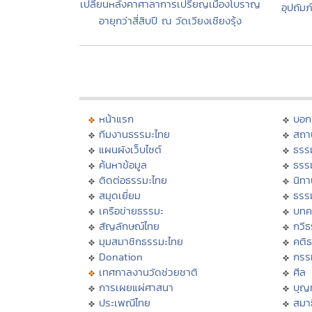
เปลี่ยนหลังคาศาลาการเปรียญเมืองโบราญ
อุปถัม
อายุกว่าสี่สิบปี ณ วัดเวียงเชียงรุ้ง
หน้าแรก
บอก
ทีมงานธรรมะไทย
สถา
แผนผังเว็บไซต์
ธรร
ค้นหาข้อมูล
ธรร
ติดต่อธรรมะไทย
นิทา
สมุดเยี่ยม
ธรร
เครือข่ายธรรมะ
บทค
สัญลักษณ์ไทย
กวี
มุมสมาชิกธรรมะไทย
คติ
Donation
กรร
เทศกาลงานวัดช่วยชาติ
ศีล
การเผยแผ่ศาสนา
บุญ
ประเพณีไทย
สมาธ