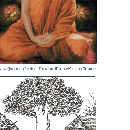
ลวงปู่แหวน สุจิณโณ วัดดอยแม่ปั๋ง อ.พร้าว จ.เชียงใหม่