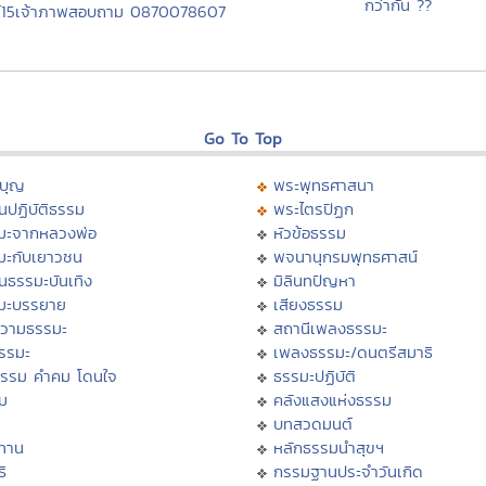
กว่ากัน ??
ภ์15เจ้าภาพสอบถาม 0870078607
Go To Top
บุญ
พระพุทธศาสนา
นปฏิบัติธรรม
พระไตรปิฏก
มะจากหลวงพ่อ
หัวข้อธรรม
มะกับเยาวชน
พจนานุกรมพุทธศาสน์
นธรรมะบันเทิง
มิลินทปัญหา
มะบรรยาย
เสียงธรรม
วามธรรมะ
สถานีเพลงธรรมะ
ธรรมะ
เพลงธรรมะ/ดนตรีสมาธิ
ธรรม คำคม โดนใจ
ธรรมะปฏิบัติ
ม
คลังแสงแห่งธรรม
บทสวดมนต์
ทาน
หลักธรรมนำสุขฯ
ิ
กรรมฐานประจำวันเกิด