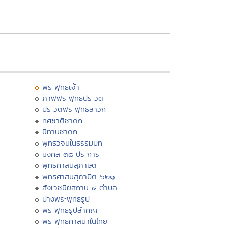
พระพุทธเจ้า
ภาพพระพุทธประวัติ
ประวัติพระพุทธสาวก
ทศชาติชาดก
นิทานชาดก
พุทธวจนในธรรมบท
มงคล ๓๘ ประการ
พุทธศาสนสุภาษิต
พุทธศาสนสุภาษิต ๖๒๑
สังเวชนียสถาน ๔ ตำบล
ปางพระพุทธรูป
พระพุทธรูปสำคัญ
พระพุทธศาสนาในไทย