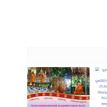
มูลนิธิ
ทำวั
ปัญญา
วัด
พฤห