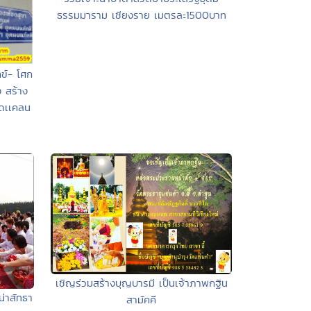
ธรรมมาราม เชียงราย เมตรละ1500บาท
กข์- โศก
ง สร้าง
าดเเคลน
เชิญร่วมสร้างบุญบารมี เป็นเจ้าภาพกฐิน
น่าสัทธา
สามัคคี