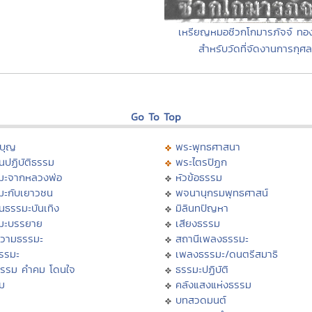
เหรียญหมอชีวกโกมารภัจจ์ ทอ
สำหรับวัดที่จัดงานการกุศล
Go To Top
บุญ
พระพุทธศาสนา
นปฏิบัติธรรม
พระไตรปิฏก
มะจากหลวงพ่อ
หัวข้อธรรม
มะกับเยาวชน
พจนานุกรมพุทธศาสน์
นธรรมะบันเทิง
มิลินทปัญหา
มะบรรยาย
เสียงธรรม
วามธรรมะ
สถานีเพลงธรรมะ
ธรรมะ
เพลงธรรมะ/ดนตรีสมาธิ
ธรรม คำคม โดนใจ
ธรรมะปฏิบัติ
ม
คลังแสงแห่งธรรม
บทสวดมนต์