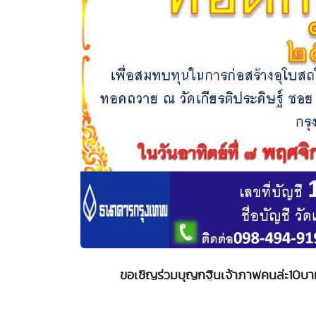
ขอเชิญร่วมบุญกฐินเจ้าภาพคนล่ะ10บาท ว