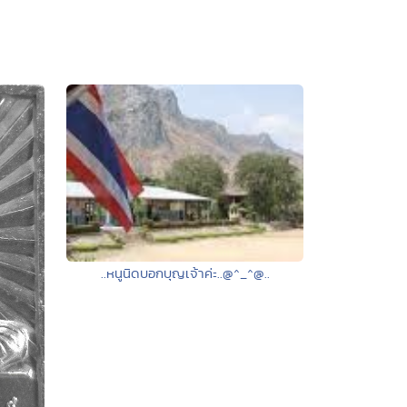
..หนูนิดบอกบุญเจ้าค่ะ..@^_^@..