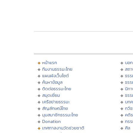
หน้าแรก
บอก
ทีมงานธรรมะไทย
สถา
แผนผังเว็บไซต์
ธรร
ค้นหาข้อมูล
ธรร
ติดต่อธรรมะไทย
นิทา
สมุดเยี่ยม
ธรร
เครือข่ายธรรมะ
บทค
สัญลักษณ์ไทย
กวี
มุมสมาชิกธรรมะไทย
คติ
Donation
กรร
เทศกาลงานวัดช่วยชาติ
ศีล