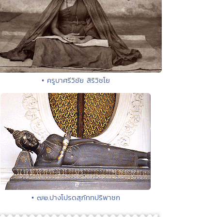
• ครูบาศรีวิชัย สิริวิชโย
• ๗๒.ปางโปรดสุภัททปริพาชก