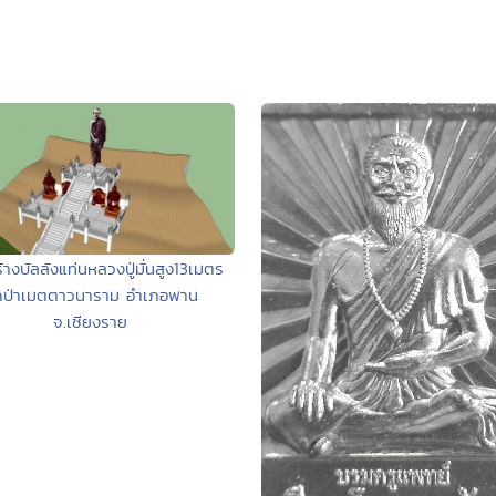
้างบัลลังแท่นหลวงปู่มั่นสูง13เมตร
ดป่าเมตตาวนาราม อำเภอพาน
จ.เชียงราย