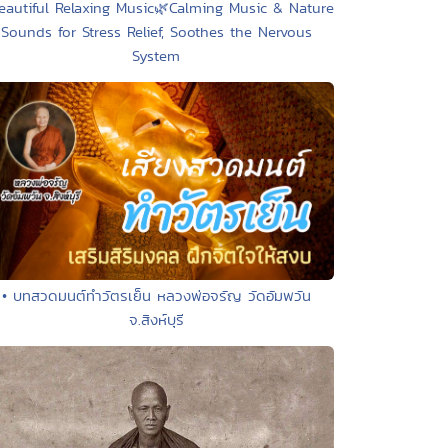
eautiful Relaxing Music🌿Calming Music & Nature
Sounds for Stress Relief, Soothes the Nervous
System
• บทสวดมนต์ทำวัตรเย็น หลวงพ่อจรัญ วัดอัมพวัน
จ.สิงห์บุรี