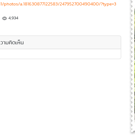
111/photos/a.181630877122583/247952700490400/?type=3
4,934
วามคิดเห็น