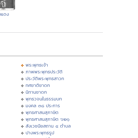
งแดง
พระพุทธเจ้า
ภาพพระพุทธประวัติ
ประวัติพระพุทธสาวก
ทศชาติชาดก
นิทานชาดก
พุทธวจนในธรรมบท
มงคล ๓๘ ประการ
พุทธศาสนสุภาษิต
พุทธศาสนสุภาษิต ๖๒๑
สังเวชนียสถาน ๔ ตำบล
ปางพระพุทธรูป