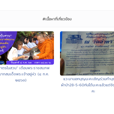
#เนื้อหาที่เกี่ยวข้อง
บาตรในสวน" เดือนพระราชสมภพ
าทสมเด็จพระเจ้าอยู่หัว (๔ ก.ค.
แวะมาบอกบุญนะคะเชิญร่วมทำบ
๒๕๖๓)
ผ้าป่า28-5-60กันได้นะคะแล้วแต่จิ
คะ