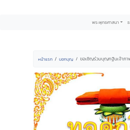
พระพุทธศาสนา
ธ
ขอเชิญร่วมบุญกฐินเจ้าภาพค
หน้าแรก
บอกบุญ