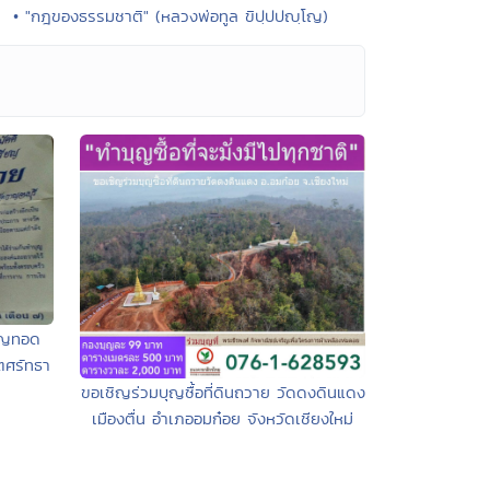
• "กฎของธรรมชาติ" (หลวงพ่อทูล ขิปฺปปญฺโญ)
ุญทอด
ตศรัทธา
ขอเชิญร่วมบุญซื้อที่ดินถวาย วัดดงดินแดง
เมืองตื่น อำเภออมก๋อย จังหวัดเชียงใหม่