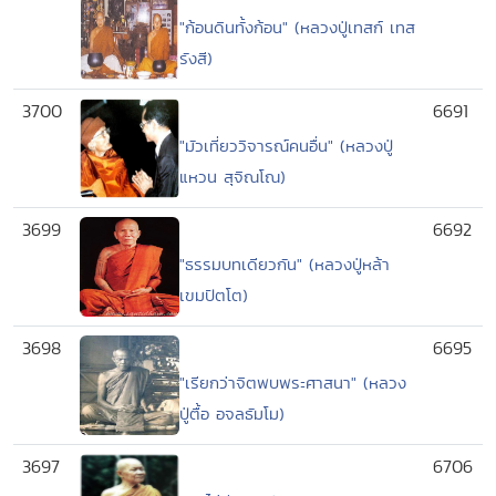
"ก้อนดินทั้งก้อน" (หลวงปู่เทสก์ เทส
รังสี)
3700
6691
"มัวเที่ยววิจารณ์คนอื่น" (หลวงปู่
แหวน สุจิณโณ)
3699
6692
"ธรรมบทเดียวกัน" (หลวงปู่หล้า
เขมปัตโต)
3698
6695
"เรียกว่าจิตพบพระศาสนา" (หลวง
ปู่ตื้อ อจลธัมโม)
3697
6706