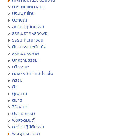
การเผยแผ่ศาสนา
ประเพณีไทย
บอกบุญ
สถานปฏิบัติธรรม
ธรรมะจากหลวงพ่อ
ธรรมะกับเยาวชน
นิทานธรรมะบันเทิง
ธรรมะบรรยาย
บทความธรรมะ
กวีธรรมะ
คติธรรม คำคม โดนใจ
กรรม
ศีล
บุญทาน
สมาธิ
วิปัสสนา
ปริวาสกรรม
ฟังสวดมนต์
คอร์สปฏิบัติธรรม
พระพุทธศาสนา