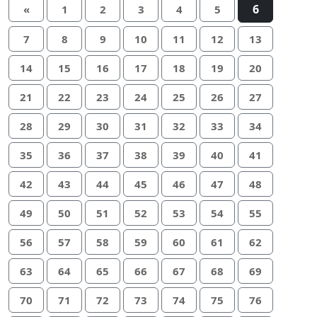
6
«
1
2
3
4
5
7
8
9
10
11
12
13
14
15
16
17
18
19
20
21
22
23
24
25
26
27
28
29
30
31
32
33
34
35
36
37
38
39
40
41
42
43
44
45
46
47
48
49
50
51
52
53
54
55
56
57
58
59
60
61
62
63
64
65
66
67
68
69
70
71
72
73
74
75
76