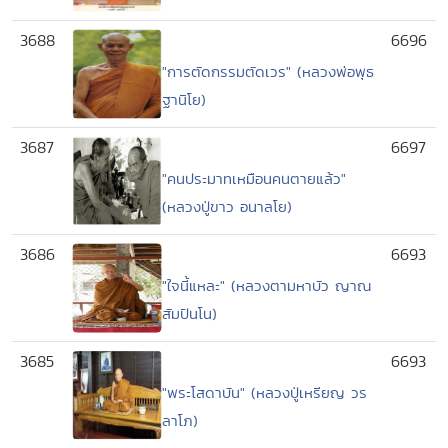
3688
6696
"การตัดกรรมตัดเวร" (หลวงพ่อพุธ
ฐานิโย)
3687
6697
"คนประมาทเหมือนคนตายแล้ว"
(หลวงปู่ขาว อนาลโย)
3686
6693
"ใจนี้แหละ" (หลวงตามหาบัว ญาณ
สัมปันโน)
3685
6693
"พระโสดาบัน" (หลวงปู่เหรียญ วร
ลาโภ)