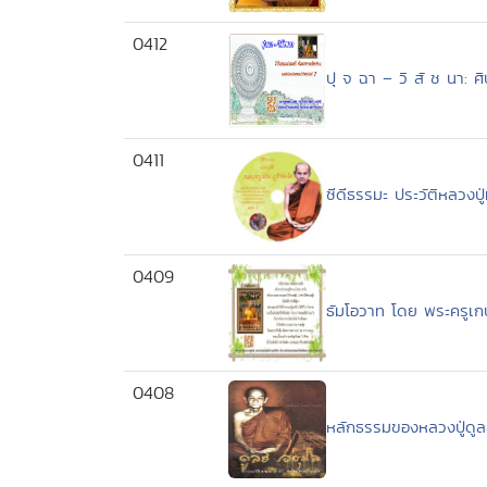
0412
ปุ จ ฉา – วิ สั ช นา: ศ
0411
ซีดีธรรมะ ประวัติหลวง
0409
ธัมโอวาท โดย พระครูเกษ
0408
หลักธรรมของหลวงปู่ดูลย