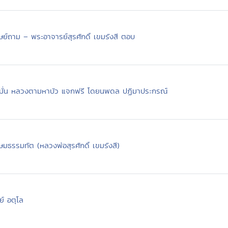
ิษย์ถาม – พระอาจารย์สุรศักดิ์ เขมรังสี ตอบ
ปู่มั่น หลวงตามหาบัว แจกฟรี โดยนพดล ปฏิมาประกรณ์
มธรรมทัต (หลวงพ่อสุรศักดิ์ เขมรังสี)
์ อตุโล