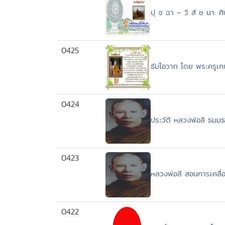
ปุ จ ฉา – วิ สั ช นา: ศ
0425
ธัมโอวาท โดย พระครูเกษ
0424
ประวัติ หลวงพ่อลี ธมฺม
0423
หลวงพ่อลี สอนการเคลื่
0422