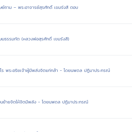
ิษย์ถาม – พระอาจารย์สุรศักดิ์ เขมรังสี ตอบ
มธรรมทัต (หลวงพ่อสุรศักดิ์ เขมรังสี)
ธโร พระอริยเจ้าผู้มีพลังจิตแก่กล้า - โดยนพดล ปฏิมาประกรณ์
อนย้ายจิตให้จิตมีพลัง - โดยนพดล ปฏิมาประกรณ์