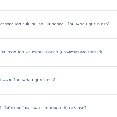
สายทอง เตชะธัมโม รุ่นแรก แบบติดทอง - โดยนพดล ปฏิมาประกรณ์
นา ธัมโอวาท โดย พระครูเกษมธรรมทัต (หลวงพ่อสุรศักดิ์ เขมรังสี)
สู่นิพพาน โดยนพดล ปฏิมาประกรณ์
ันตึงที่หน้าผากครับหลวงพ่อ - โดยนพดล ปฏิมาประกรณ์