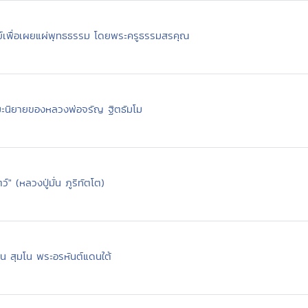
ย์เพื่อเผยแผ่พุทธธรรม โดยพระครูธรรมสรคุณ
ะนิยายของหลวงพ่อจรัญ ฐิตธัมโม
ว์" (หลวงปู่มั่น ภูริทัตโต)
น สุมโน พระอรหันต์แดนใต้