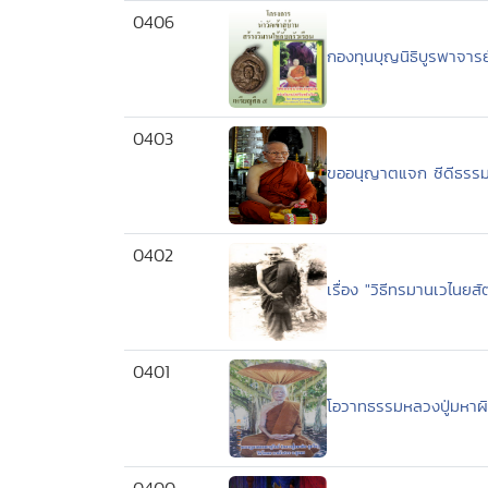
0406
กองทุนบุญนิธิบูรพาจาร
0403
ขออนุญาตแจก ซีดีธรรม
0402
เรื่อง "วิธีทรมานเวไนยสัต
0401
โอวาทธรรมหลวงปู่มหาผิ