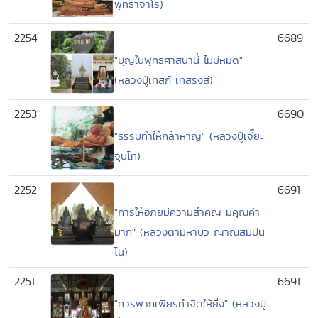
พุทธาจาโร)
2254
6689
"บุญในพุทธศาสนานี้ ไม่มีหมด"
(หลวงปู่เทสก์ เทสรังสี)
2253
6690
"ธรรมทำให้กล้าหาญ" (หลวงปู่เจี๊ยะ
จุนโท)
2252
6691
"การให้อภัยมีความสำคัญ มีคุณค่า
มาก" (หลวงตามหาบัว ญาณสัมปัน
โน)
2251
6691
"ควรพากเพียรทำจิตให้ยิ่ง" (หลวงปู่