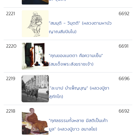
2221
6692
"สมมุติ - วิมุตติ" (หลวงตามหาบัว
ญาณสัมปันโน)
2220
6691
"คุณของเมตตา คือความเย็น"
(สมเด็จพระสังฆราชเจ้า)
2219
6696
."ละบาป บำเพ็ญบุญ" (หลวงปู่ชา
สุภัทโท)
2218
6692
"กุศลธรรมทั้งหลาย มีสติเป็นเค้า
มูล" (หลวงปู่ขาว อนาลโย)