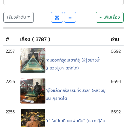
เรียงลำดับ
+ เพิ่มเรื่อง
#
เรื่อง ( 3787 )
อ่าน
2257
6692
"ลมออกก็รู้ลมเข้าก็รู้ ให้รู้อย่างนี้"
(หลวงปู่ชา สุภัทโท)
2256
6694
"รู้ใจแล้วคือรู้ธรรมทั้งมวล" (หลวงปู่
มั่น ภูริทตฺโต)
2255
6692
"ทำใจให้เหมือนแผ่นดิน" (หลวงปู่สิม