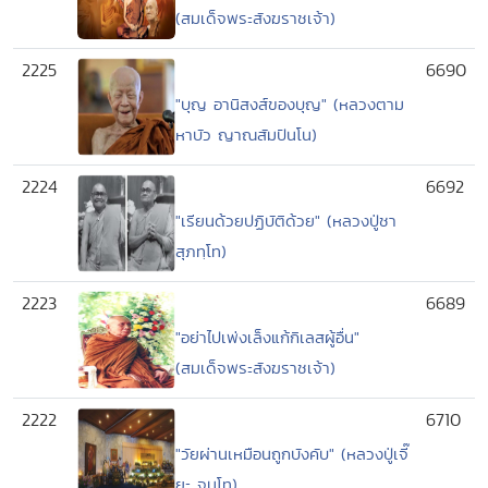
(สมเด็จพระสังฆราชเจ้า)
2225
6690
"บุญ อานิสงส์ของบุญ" (หลวงตาม
หาบัว ญาณสัมปันโน)
2224
6692
"เรียนด้วยปฏิบัติด้วย" (หลวงปู่ชา
สุภทฺโท)
2223
6689
"อย่าไปเพ่งเล็งแก้กิเลสผู้อื่น"
(สมเด็จพระสังฆราชเจ้า)
2222
6710
"วัยผ่านเหมือนถูกบังคับ" (หลวงปู่เจี๊
ยะ จุนโท)