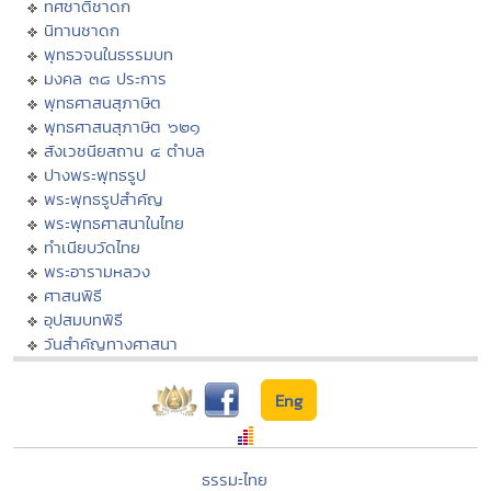
ทศชาติชาดก
นิทานชาดก
พุทธวจนในธรรมบท
มงคล ๓๘ ประการ
พุทธศาสนสุภาษิต
พุทธศาสนสุภาษิต ๖๒๑
สังเวชนียสถาน ๔ ตำบล
ปางพระพุทธรูป
พระพุทธรูปสำคัญ
พระพุทธศาสนาในไทย
ทำเนียบวัดไทย
พระอารามหลวง
ศาสนพิธี
อุปสมบทพิธี
วันสำคัญทางศาสนา
Eng
ธรรมะไทย