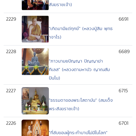
สังฆราชเจ้า)
2229
6691
"เกิดมามีแต่ทุกข์" (หลวงปู่สิม พุทธ
าจาโร)
2228
6689
"ภาวนามยปัญญา ปัญญาฆ่า
กิเลส" (หลวงตามหาบัว ญาณสัม
ปันโน)
2227
6715
"ธรรมดาของพระโสดาบัน" (สมเด็จ
พระสังฆราชเจ้า)
2226
6701
"ที่ลับของผู้กระทำบาปไม่มีในโลก"