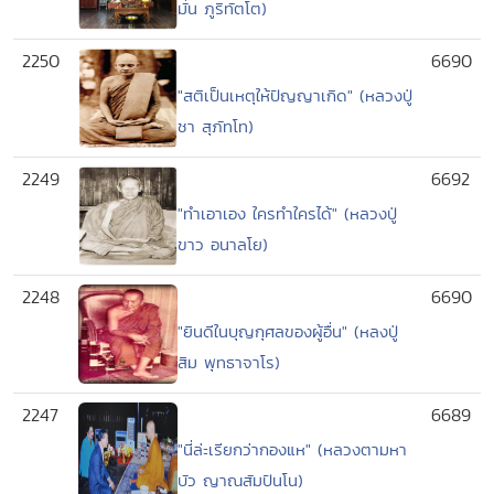
มั่น ภูริทัตโต)
2250
6690
"สติเป็นเหตุให้ปัญญาเกิด" (หลวงปู่
ชา สุภัทโท)
2249
6692
"ทำเอาเอง ใครทำใครได้" (หลวงปู่
ขาว อนาลโย)
2248
6690
"ยินดีในบุญกุศลของผู้อื่น" (หลงปู่
สิม พุทธาจาโร)
2247
6689
"นี่ล่ะเรียกว่ากองแห" (หลวงตามหา
บัว ญาณสัมปันโน)