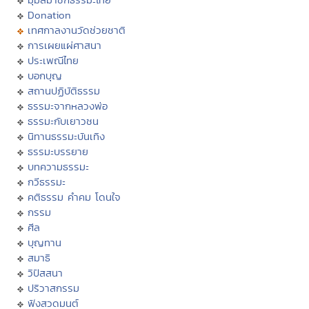
Donation
เทศกาลงานวัดช่วยชาติ
การเผยแผ่ศาสนา
ประเพณีไทย
บอกบุญ
สถานปฏิบัติธรรม
ธรรมะจากหลวงพ่อ
ธรรมะกับเยาวชน
นิทานธรรมะบันเทิง
ธรรมะบรรยาย
บทความธรรมะ
กวีธรรมะ
คติธรรม คำคม โดนใจ
กรรม
ศีล
บุญทาน
สมาธิ
วิปัสสนา
ปริวาสกรรม
ฟังสวดมนต์