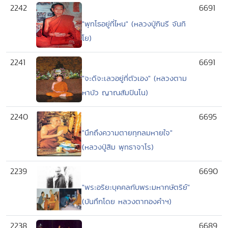
2242
6691
"พุทโธอยู่ที่ไหน" (หลวงปู่กินรี จันทิ
โย)
2241
6691
"จะดีจะเลวอยู่ที่ตัวเอง" (หลวงตาม
หาบัว ญาณสัมปันโน)
2240
6695
"นึกถึงความตายทุกลมหายใจ"
(หลวงปู่สิม พุทธาจาโร)
2239
6690
"พระอริยะบุคคลกับพระมหากษัตริย์"
(บันทึกโดย หลวงตาทองคำฯ)
2238
6689