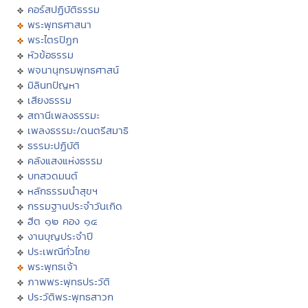
คอร์สปฏิบัติธรรม
พระพุทธศาสนา
พระไตรปิฏก
หัวข้อธรรม
พจนานุกรมพุทธศาสน์
มิลินทปัญหา
เสียงธรรม
สถานีเพลงธรรมะ
เพลงธรรมะ/ดนตรีสมาธิ
ธรรมะปฏิบัติ
คลังแสงแห่งธรรม
บทสวดมนต์
หลักธรรมนำสุขฯ
กรรมฐานประจำวันเกิด
ฮีต ๑๒ คอง ๑๔
งานบุญประจำปี
ประเพณีทั่วไทย
พระพุทธเจ้า
ภาพพระพุทธประวัติ
ประวัติพระพุทธสาวก