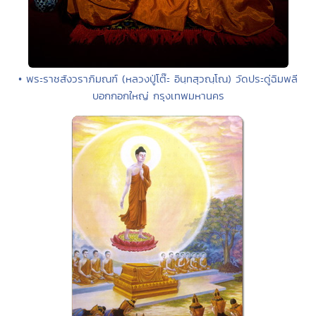
• พระราชสังวราภิมณฑ์ (หลวงปู่โต๊ะ อินฺทสุวณฺโณ) วัดประดู่ฉิมพลี
บอกกอกใหญ่ กรุงเทพมหานคร