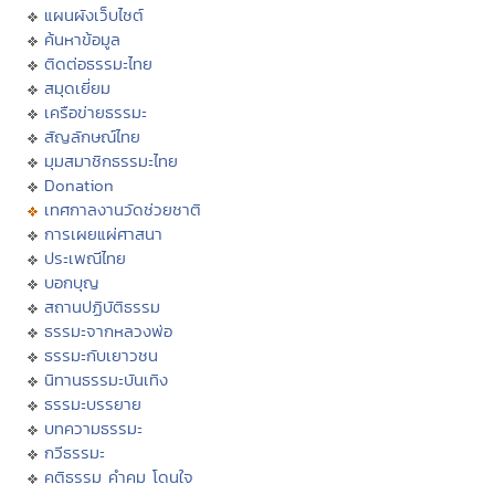
แผนผังเว็บไซต์
ค้นหาข้อมูล
ติดต่อธรรมะไทย
สมุดเยี่ยม
เครือข่ายธรรมะ
สัญลักษณ์ไทย
มุมสมาชิกธรรมะไทย
Donation
เทศกาลงานวัดช่วยชาติ
การเผยแผ่ศาสนา
ประเพณีไทย
บอกบุญ
สถานปฏิบัติธรรม
ธรรมะจากหลวงพ่อ
ธรรมะกับเยาวชน
นิทานธรรมะบันเทิง
ธรรมะบรรยาย
บทความธรรมะ
กวีธรรมะ
คติธรรม คำคม โดนใจ