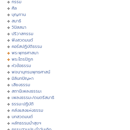
กรรม
ศีล
บุญทาน
สมาธิ
วิปัสสนา
ปริวาสกรรม
ฟังสวดมนต์
คอร์สปฏิบัติธรรม
พระพุทธศาสนา
พระไตรปิฏก
หัวข้อธรรม
พจนานุกรมพุทธศาสน์
มิลินทปัญหา
เสียงธรรม
สถานีเพลงธรรมะ
เพลงธรรมะ/ดนตรีสมาธิ
ธรรมะปฏิบัติ
คลังแสงแห่งธรรม
บทสวดมนต์
หลักธรรมนำสุขฯ
กรรมฐานประจำวันเกิด