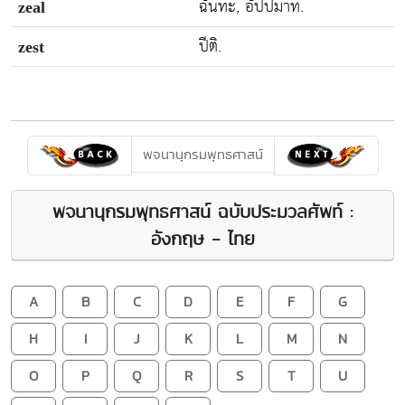
ฉันทะ, อัปปมาท.
zeal
ปีติ.
zest
พจนานุกรมพุทธศาสน์
พจนานุกรมพุทธศาสน์ ฉบับประมวลศัพท์ :
อังกฤษ - ไทย
A
B
C
D
E
F
G
H
I
J
K
L
M
N
O
P
Q
R
S
T
U