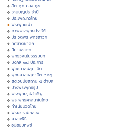
ฮีต ๑๒ คอง ๑๔
งานบุญประจำปี
ประเพณีทั่วไทย
พระพุทธเจ้า
ภาพพระพุทธประวัติ
ประวัติพระพุทธสาวก
ทศชาติชาดก
นิทานชาดก
พุทธวจนในธรรมบท
มงคล ๓๘ ประการ
พุทธศาสนสุภาษิต
พุทธศาสนสุภาษิต ๖๒๑
สังเวชนียสถาน ๔ ตำบล
ปางพระพุทธรูป
พระพุทธรูปสำคัญ
พระพุทธศาสนาในไทย
ทำเนียบวัดไทย
พระอารามหลวง
ศาสนพิธี
อุปสมบทพิธี