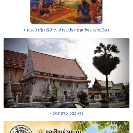
• ทรงปาฏิหาริย์ ๓ คำรบปรากฏแก่พระพุทธบิดา
• วัดกลาง วรวิหาร