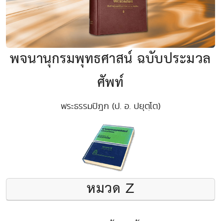
พจนานุกรมพุทธศาสน์ ฉบับประมวล
ศัพท์
พระธรรมปิฎก (ป. อ. ปยุตฺโต)
หมวด Z