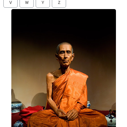
V
W
Y
Z