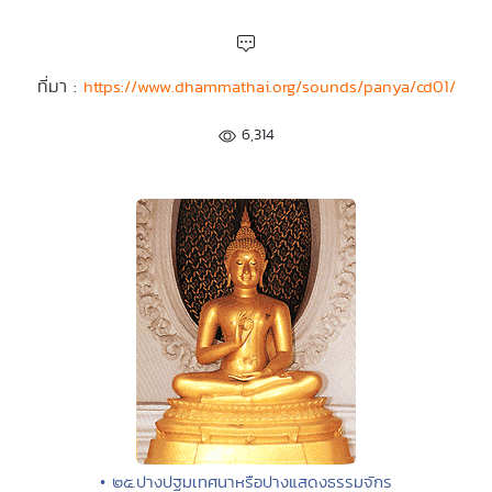
ที่มา :
https://www.dhammathai.org/sounds/panya/cd01/
6,314
• ๒๕.ปางปฐมเทศนาหรือปางแสดงธรรมจักร