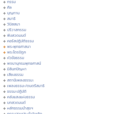
กรรม
ศีล
บุญทาน
สมาธิ
วิปัสสนา
ปริวาสกรรม
ฟังสวดมนต์
คอร์สปฏิบัติธรรม
พระพุทธศาสนา
พระไตรปิฏก
หัวข้อธรรม
พจนานุกรมพุทธศาสน์
มิลินทปัญหา
เสียงธรรม
สถานีเพลงธรรมะ
เพลงธรรมะ/ดนตรีสมาธิ
ธรรมะปฏิบัติ
คลังแสงแห่งธรรม
บทสวดมนต์
หลักธรรมนำสุขฯ
กรรมฐานประจำวันเกิด