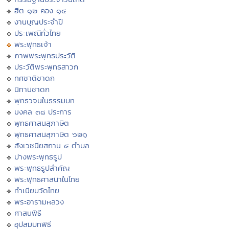
ฮีต ๑๒ คอง ๑๔
งานบุญประจำปี
ประเพณีทั่วไทย
พระพุทธเจ้า
ภาพพระพุทธประวัติ
ประวัติพระพุทธสาวก
ทศชาติชาดก
นิทานชาดก
พุทธวจนในธรรมบท
มงคล ๓๘ ประการ
พุทธศาสนสุภาษิต
พุทธศาสนสุภาษิต ๖๒๑
สังเวชนียสถาน ๔ ตำบล
ปางพระพุทธรูป
พระพุทธรูปสำคัญ
พระพุทธศาสนาในไทย
ทำเนียบวัดไทย
พระอารามหลวง
ศาสนพิธี
อุปสมบทพิธี