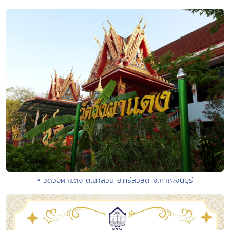
• วัดวังผาแดง ต.นาสวน อ.ศรีสวัสดิ์ จ.กาญจนบุรี