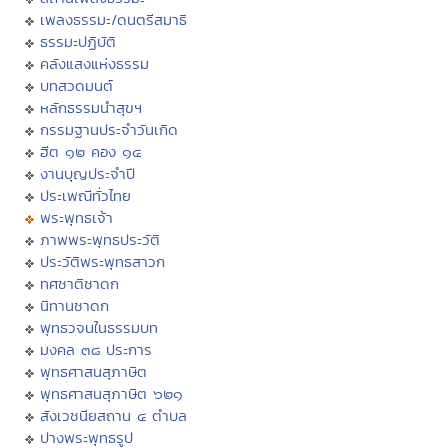
เพลงธรรมะ/ดนตรีสมาธิ
ธรรมะปฏิบัติ
คลังแสงแห่งธรรม
บทสวดมนต์
หลักธรรมนำสุขฯ
กรรมฐานประจำวันเกิด
ฮีต ๑๒ คอง ๑๔
งานบุญประจำปี
ประเพณีทั่วไทย
พระพุทธเจ้า
ภาพพระพุทธประวัติ
ประวัติพระพุทธสาวก
ทศชาติชาดก
นิทานชาดก
พุทธวจนในธรรมบท
มงคล ๓๘ ประการ
พุทธศาสนสุภาษิต
พุทธศาสนสุภาษิต ๖๒๑
สังเวชนียสถาน ๔ ตำบล
ปางพระพุทธรูป