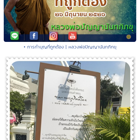
• การทำบุญที่ถูกต้อง | หลวงพ่อปัญญานันทภิกขุ