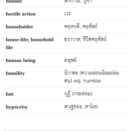
สักการะ, ปูชา.
honour
เวร.
hostile action
คฤหบดี, คฤหัสถ์.
householder
ฆราวาส, ชีวิตคฤหัสถ์.
house-life; household
life
มนุษย์.
human being
นิวาตะ (ความอ่อนน้อมถ่อม
humility
ตน) adj. humble.
กุฎี (กระท่อม).
hut
สาเฐยยะ, สาไถย.
hypocrisy