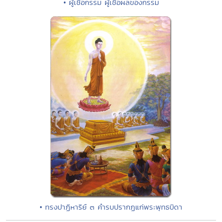
• ผู้เชื่อกรรม ผู้เชื่อผลของกรรม
• ทรงปาฏิหาริย์ ๓ คำรบปรากฏแก่พระพุทธบิดา