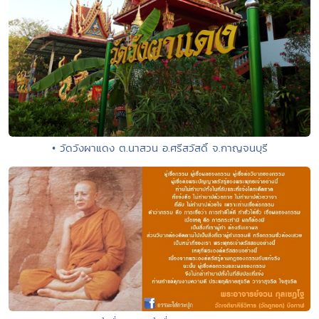
• วัดวังผาแดง ต.นาสวน อ.ศรีสวัสดิ์ จ.กาญจนบุรี