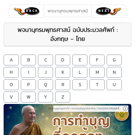
พจนานุกรมพุทธศาสน์
พจนานุกรมพุทธศาสน์ ฉบับประมวลศัพท์ :
อังกฤษ - ไทย
A
B
C
D
E
F
G
H
I
J
K
L
M
N
O
P
Q
R
S
T
U
V
W
Y
Z