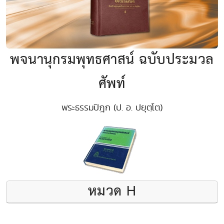
พจนานุกรมพุทธศาสน์ ฉบับประมวล
ศัพท์
พระธรรมปิฎก (ป. อ. ปยุตฺโต)
หมวด H