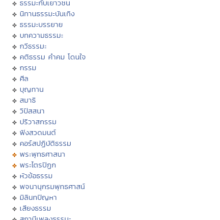
ธรรมะกับเยาวชน
นิทานธรรมะบันเทิง
ธรรมะบรรยาย
บทความธรรมะ
กวีธรรมะ
คติธรรม คำคม โดนใจ
กรรม
ศีล
บุญทาน
สมาธิ
วิปัสสนา
ปริวาสกรรม
ฟังสวดมนต์
คอร์สปฏิบัติธรรม
พระพุทธศาสนา
พระไตรปิฏก
หัวข้อธรรม
พจนานุกรมพุทธศาสน์
มิลินทปัญหา
เสียงธรรม
สถานีเพลงธรรมะ