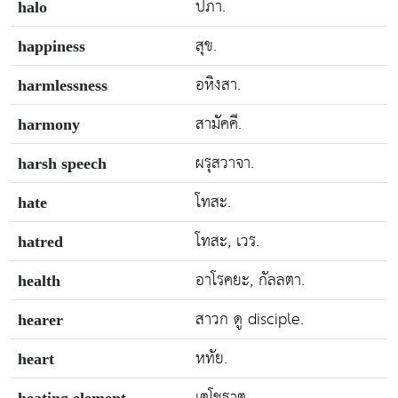
ปภา.
halo
สุข.
happiness
อหิงสา.
harmlessness
สามัคคี.
harmony
ผรุสวาจา.
harsh speech
โทสะ.
hate
โทสะ, เวร.
hatred
อาโรคยะ, กัลลตา.
health
สาวก ดู disciple.
hearer
หทัย.
heart
เตโชธาตุ.
heating element