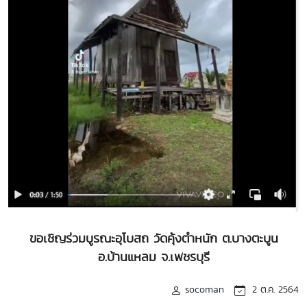
ขอเชิญร่วมบูรณะอุโบสถ วัดคุ้งตำหนัก ต.บางตะบูน
อ.บ้านแหลม จ.เพชรบุรี
socoman
2 ต.ค. 2564