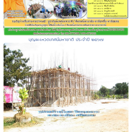
บุญผะเหวดเทศน์มหาชาติ ประจำปี ๒๕๖๗