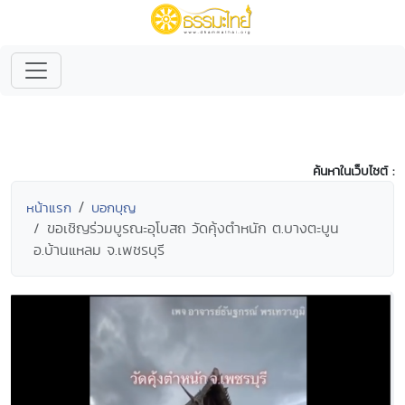
ค้นหาในเว็บไซต์ :
หน้าแรก
บอกบุญ
ขอเชิญร่วมบูรณะอุโบสถ วัดคุ้งตำหนัก ต.บางตะบูน
อ.บ้านแหลม จ.เพชรบุรี