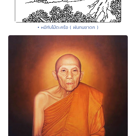
• หมีกับไม้ตะคร้อ ( ผันทนชาดก )