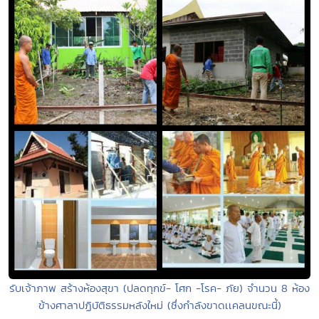
รับเจ้าภาพ สร้างห้องสุขา (ปลดทุกข์- โศก -โรค- ภัย) จำนวน 8 ห้อง
ข้างศาลาปฏิบัติธรรมหลังใหม่ (ซึ่งกำลังขาดเเคลนขณะนี้)