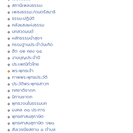
สถานีเพลงธรรมะ
เพลงธรรมะ/ดนตรีสมาธิ
ธรรมะปฏิบัติ
คลังแสงแห่งธรรม
บทสวดมนต์
หลักธรรมนำสุขฯ
กรรมฐานประจำวันเกิด
ฮีต ๑๒ คอง ๑๔
งานบุญประจำปี
ประเพณีทั่วไทย
พระพุทธเจ้า
ภาพพระพุทธประวัติ
ประวัติพระพุทธสาวก
ทศชาติชาดก
นิทานชาดก
พุทธวจนในธรรมบท
มงคล ๓๘ ประการ
พุทธศาสนสุภาษิต
พุทธศาสนสุภาษิต ๖๒๑
สังเวชนียสถาน ๔ ตำบล