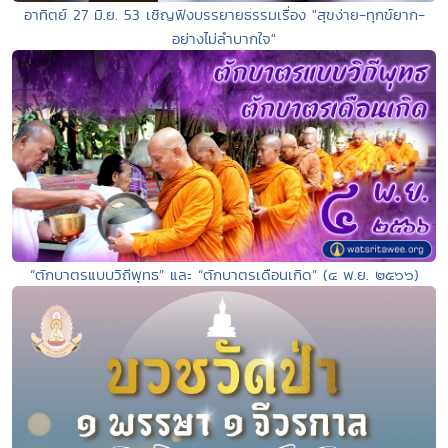
อาทิตย์ 27 มิ.ย. 53 เชิญฟังบรรยายธรรมเรื่อง "สุขง่าย-ทุกข์ยาก-
อย่างไม่ลำบากใจ"
“ตักบาตรแบบวิถีพุทธ” และ “ตักบาตรเดือนเกิด” (๔ พ.ย. ๒๕๖๖)