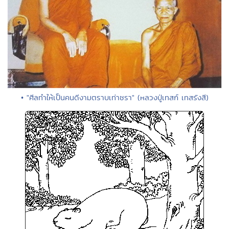
• "ศีลทำให้เป็นคนดีงามตราบเท่าชรา" (หลวงปู่เทสก์ เทสรังสี)