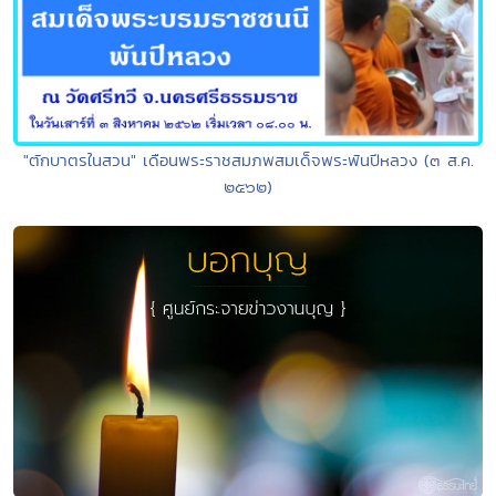
"ตักบาตรในสวน" เดือนพระราชสมภพสมเด็จพระพันปีหลวง (๓ ส.ค.
๒๕๖๒)