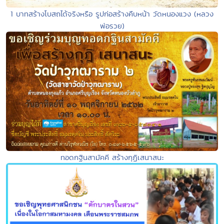
1 บาทสร้างโบสถได้จริงหรือ รูปก่อสร้างคืบหน้า วัดหนองแวง (หลวง
พ่อรวย)
ทอดกฐินสามัคคี สร้างกุฏิเสนาสนะ