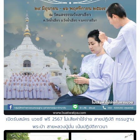
เปิดรับสมัคร บวชชี ฟรี 2567 ไม่เสียค่าใช้จ่าย สายปฏิบัติ กรรมฐาน
พระป่า สายหลวงปู่มั่น เน้นปฏิบัติภาวนา