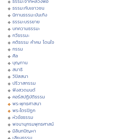
ธรรมะจากหลวงพ่อ
ธรรมะกับเยาวชน
นิทานธรรมะบันเทิง
ธรรมะบรรยาย
บทความธรรมะ
กวีธรรมะ
คติธรรม คำคม โดนใจ
กรรม
ศีล
บุญทาน
สมาธิ
วิปัสสนา
ปริวาสกรรม
ฟังสวดมนต์
คอร์สปฏิบัติธรรม
พระพุทธศาสนา
พระไตรปิฏก
หัวข้อธรรม
พจนานุกรมพุทธศาสน์
มิลินทปัญหา
เสียงธรรม