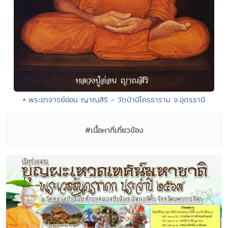
• พระอาจารย์อ่อน ญาณสิริ - วัดป่านิโครธาราม จ.อุดรธานี
#เนื้อหาที่เกี่ยวข้อง