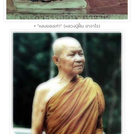
• "หลงของเก่า" (หลวงปู่ฝั้น อาจาโร)