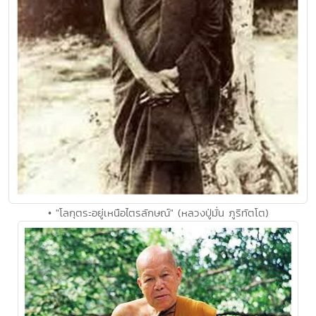
• "โลกุตระอยู่เหนือไตรลักษณ์" (หลวงปู่มั่น ภูริทัตโต)