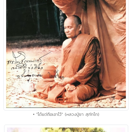
• "ได้แต่ถือเอาไว้" (หลวงปู่ชา สุภัทโท)