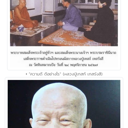
• "ความดี ดีอย่างไร" (หลวงปู่เทสก์ เทสรังสี)