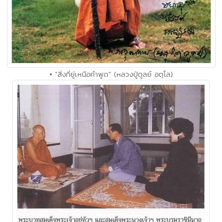
• "สิ่งที่ยู่เหนือคำพูด" (หลวงปู่ดูลย์ อตุโล)