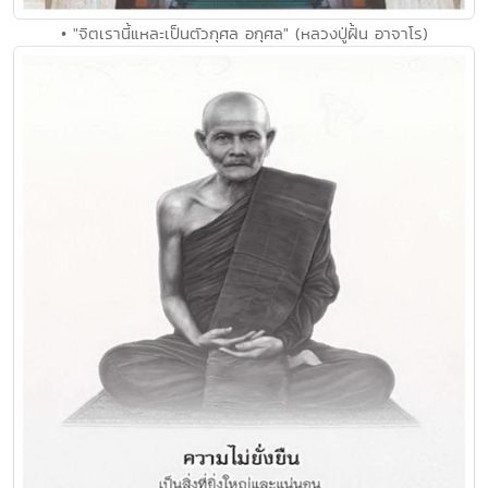
• "จิตเรานี้แหละเป็นตัวกุศล อกุศล" (หลวงปู่ฝั้น อาจาโร)