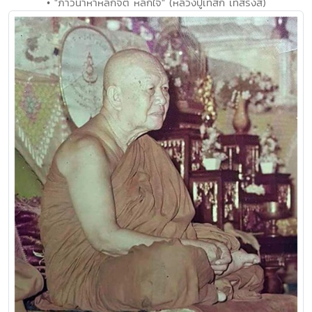
• "ภาวนาหาหลักจิต หลักใจ" (หลวงปู่เทสก์ เทสรังสี)