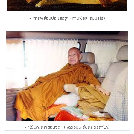
• ."ทรัพย์อันประเสริฐ" (ท่านพ่อลี ธมฺมธโร)
• "ใช้ปัญญาสอนจิต" (หลวงปู่เหรียญ วรลาโภ)