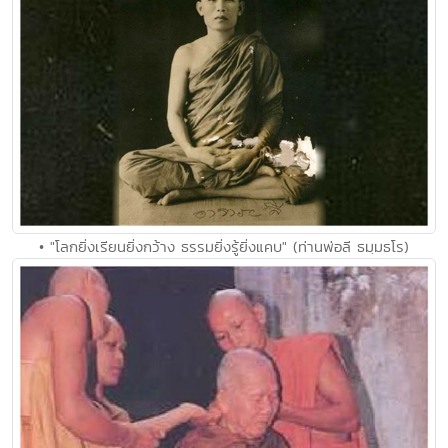
• "โลกยิ่งเรียนยิ่งกว้าง ธรรมยิ่งรู้ยิ่งแคบ" (ท่านพ่อลี ธมฺมธโร)