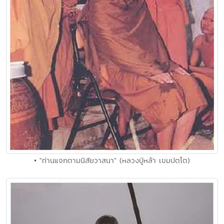
• "ท่านแจกตามนิสัยวาสนา" (หลวงปู่หล้า เขมปตฺโต)