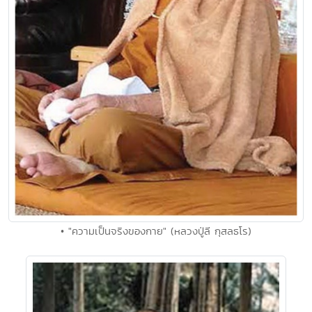
• "ความเป็นจริงของกาย" (หลวงปู่ลี กุสลธโร)