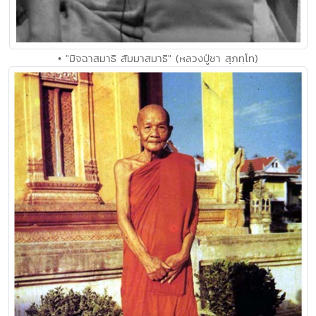
• "มิจฉาสมาธิ สัมมาสมาธิ" (หลวงปู่ชา สุภทฺโท)