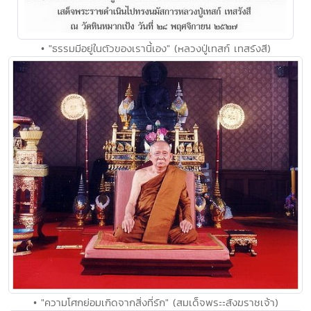
• "ธรรมมีอยู่ในตัวของเรานี้เอง" (หลวงปู่เทสก์ เทสรังสี)
• "ความโศกย่อมเกิดจากสิ่งที่รัก" (สมเด็จพระะสังฆราชเจ้า)