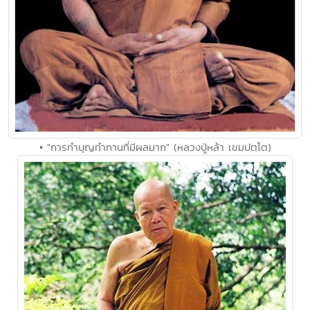
• "การทำบุญทำทานที่มีผลมาก" (หลวงปู่หล้า เขมปตฺโต)