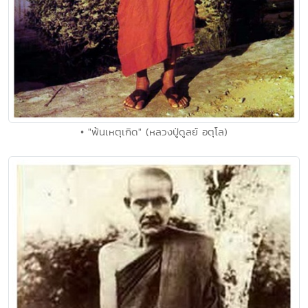
• "พ้นเหตุเกิด" (หลวงปู่ดูลย์ อตุโล)