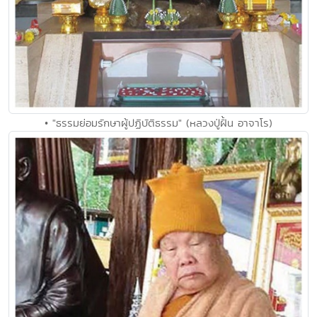
• "ธรรมย่อมรักษาผู้ปฏิบัติธรรม" (หลวงปู่ฝั้น อาจาโร)