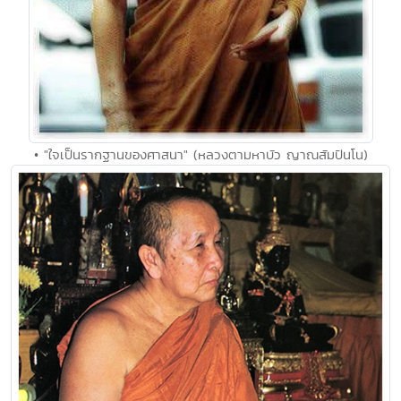
• "ใจเป็นรากฐานของศาสนา" (หลวงตามหาบัว ญาณสัมปันโน)