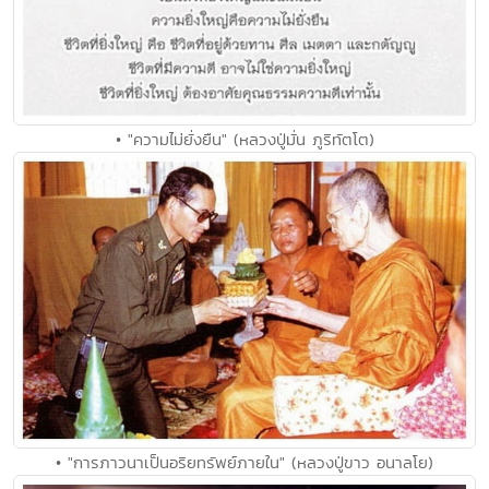
• "ความไม่ยั่งยืน" (หลวงปู่มั่น ภูริทัตโต)
• "การภาวนาเป็นอริยทรัพย์ภายใน" (หลวงปู่ขาว อนาลโย)