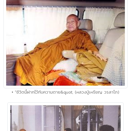
• "ชีวิตนี้ฝากไว้กับความตาย&quot; (หลวงปู่เหรียญ วรลาโภ)