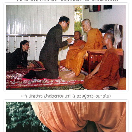
• "หนักเข้าจะฆ่าตัวตายหนา" (หลวงปู่ขาว อนาลโย)