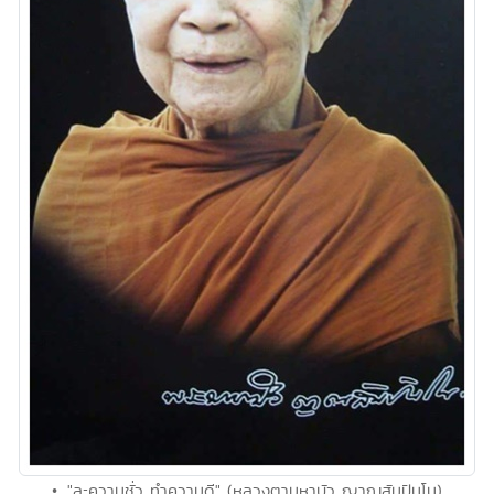
• ."ละความชั่ว ทำความดี" (หลวงตามหาบัว ญาณสัมปันโน)