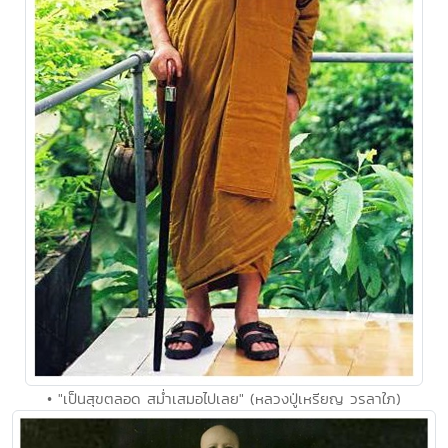
• "เป็นสุขตลอด สม่ำเสมอไปเลย" (หลวงปู่เหรียญ วรลาใภ)