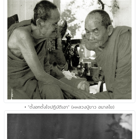
• "ตั้งอกตั้งใจปฏิบัติเอา" (หหลวงปู่ขาว อนาลโย)