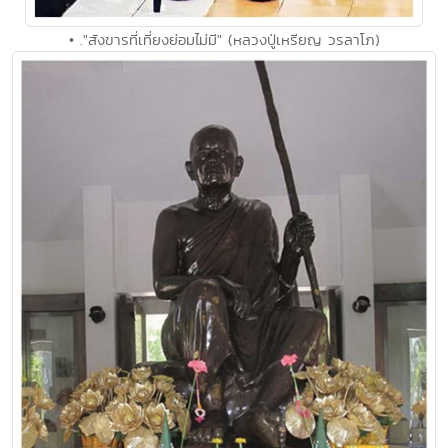
• ."สังขารที่เที่ยงย่อมไม่มี" (หลวงปู่เหรียญ วรลาโภ)