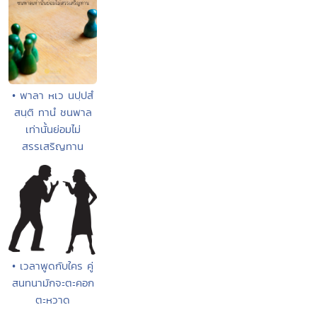
• พาลา หเว นปฺปสํ
สนฺติ ทานํ ชนพาล
เท่านั้นย่อมไม่
สรรเสริญทาน
• เวลาพูดกับใคร คู่
สนทนามักจะตะคอก
ตะหวาด