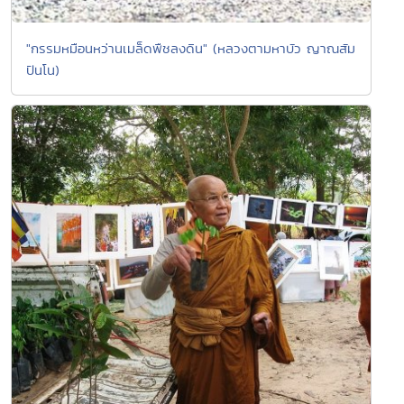
"กรรมหมือนหว่านเมล็ดพืชลงดิน" (หลวงตามหาบัว ญาณสัม
ปันโน)