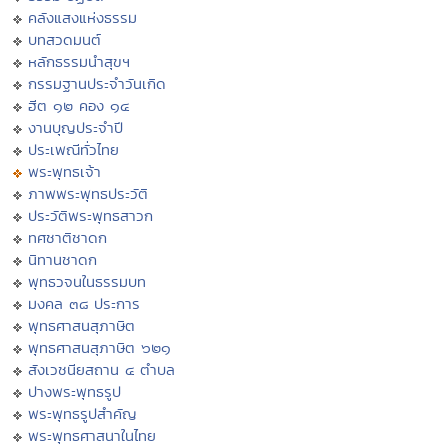
คลังแสงแห่งธรรม
บทสวดมนต์
หลักธรรมนำสุขฯ
กรรมฐานประจำวันเกิด
ฮีต ๑๒ คอง ๑๔
งานบุญประจำปี
ประเพณีทั่วไทย
พระพุทธเจ้า
ภาพพระพุทธประวัติ
ประวัติพระพุทธสาวก
ทศชาติชาดก
นิทานชาดก
พุทธวจนในธรรมบท
มงคล ๓๘ ประการ
พุทธศาสนสุภาษิต
พุทธศาสนสุภาษิต ๖๒๑
สังเวชนียสถาน ๔ ตำบล
ปางพระพุทธรูป
พระพุทธรูปสำคัญ
พระพุทธศาสนาในไทย