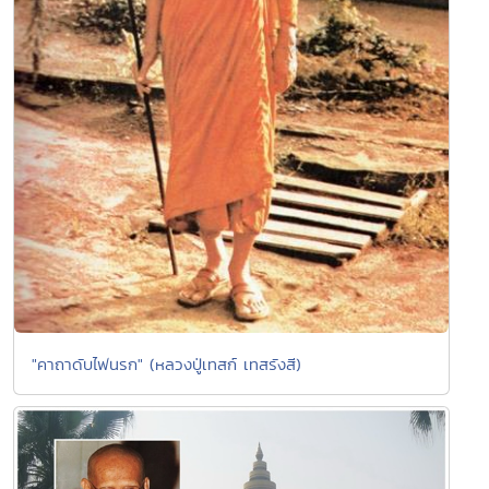
"คาถาดับไฟนรก" (หลวงปู่เทสก์ เทสรังสี)