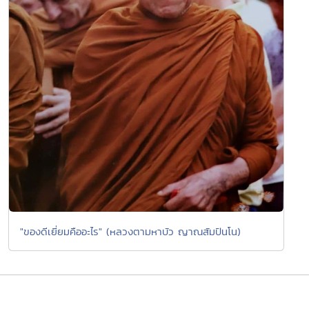
"ของดีเยี่ยมคืออะไร" (หลวงตามหาบัว ญาณสัมปันโน)