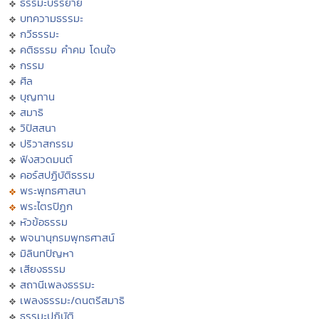
ธรรมะบรรยาย
บทความธรรมะ
กวีธรรมะ
คติธรรม คำคม โดนใจ
กรรม
ศีล
บุญทาน
สมาธิ
วิปัสสนา
ปริวาสกรรม
ฟังสวดมนต์
คอร์สปฏิบัติธรรม
พระพุทธศาสนา
พระไตรปิฏก
หัวข้อธรรม
พจนานุกรมพุทธศาสน์
มิลินทปัญหา
เสียงธรรม
สถานีเพลงธรรมะ
เพลงธรรมะ/ดนตรีสมาธิ
ธรรมะปฏิบัติ