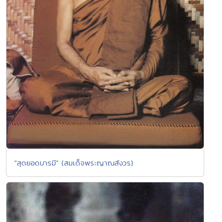
"สุดยอดบารมี" (สมเด็จพระญาณสังวร)