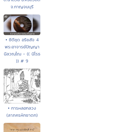
จ.กาญจนบุรี
• ซีดีชุด อริยสัจ 4
พระอาจารย์ปัญญา
นีลวณฺโณ - (( นิโรธ
)) # 9
• การหลอกลวง
(ลาภครหิกชาดก)