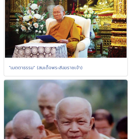
"เมตตาธรรม" (สมเด็จพระสังฆราชเจ้า)