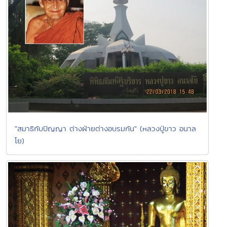
"สมาธิกับปัญญา ต่างฝ่ายต่างอบรมกัน" (หลวงปู่ขาว อนาล
โย)