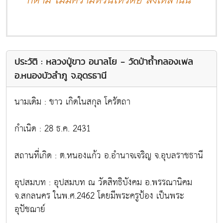
ก็ตาม ไม่มีความหวั่นไหวต่อ สิ่งเหล่านั้น "
ประวัติ : หลวงปู่ขาว อนาลโย - วัดป่าถ้ำกลองเพล
อ.หนองบัวลำภู จ.อุดรธานี
นามเดิม : ขาว เกิดในสกุล โครัตถา
กำเนิด : 28 ธ.ค. 2431
สถานที่เกิด : ต.หนองแก้ว อ.อำนาจเจริญ จ.อุบลราชธานี
อุปสมบท : อุปสมบท ณ วัดสิทธิบังคม อ.พรรณานิคม
จ.สกลนคร ในพ.ศ.2462 โดยมีพระครูป้อง เป็นพระ
อุปัชฌาย์