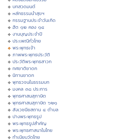
บทสวดมนต์
หลักธรรมนำสุขฯ
กรรมฐานประจำวันเกิด
ฮีต ๑๒ คอง ๑๔
งานบุญประจำปี
ประเพณีทั่วไทย
พระพุทธเจ้า
ภาพพระพุทธประวัติ
ประวัติพระพุทธสาวก
ทศชาติชาดก
นิทานชาดก
พุทธวจนในธรรมบท
มงคล ๓๘ ประการ
พุทธศาสนสุภาษิต
พุทธศาสนสุภาษิต ๖๒๑
สังเวชนียสถาน ๔ ตำบล
ปางพระพุทธรูป
พระพุทธรูปสำคัญ
พระพุทธศาสนาในไทย
ทำเนียบวัดไทย