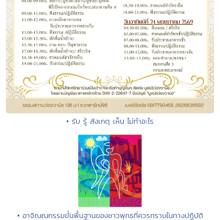
• รับ รู้ สังเกตุ เห็น ไม่ทำอะไร
• อาจิณณกรรมขั้นพื้นฐานของชาวพุทธที่ควรทราบในทางปฏิบัติ