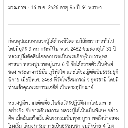
มรณภาพ : 16 พ.ค. 2526 อายุ 95 ปี 64 พรรษา
ก่อนอุปสมบทหลวงปู่ได้ดำรงชีวิตตามวิสัยฆราวาสทั่วไป
โดยมีบุตร 3 คน กระทั่งใน พ.ศ. 2462 ขณะอายุได้ 31 ปี
หลวงปู่จึงตัดสินใจออกบวชเป็นพระภิกษุในบวรพุทธ
ศาสนา หลวงปู่บวชอยู่นาน 6 ปี จึงได้ถวายตัวเป็นศิษย์
ของ พระอาจารย์มั่น ภูริทัตโต และได้ขอญัตติเป็นธรรมยุติ
นิกาย เมื่อปีพ.ศ. 2468 ที่วัดโพธิ์สมภรณ์ จ.อุดรธานี โดยมี
ท่านเจ้าคุณพระธรรมเจดีย์ เป็นพระอุปัชฌาย์
หลวงปู่มีความเด็ดเดี่ยวในข้อวัตรปฏิบัติมากโดยเฉพาะ
อย่างยิ่ง กับการเดินจงกรม หลวงปู่ได้เน้นเป็นพิเศษ กล่าว
คือ เมื่อฉันเสร็จเริ่มเดินจงกรมเป็นพุทธบูชา พอถึงบ่ายสอง
โมงเริ่ม เดินจงกรมถวายเป็นธรรมบูชา จนถึงบ่าย 4 โมง