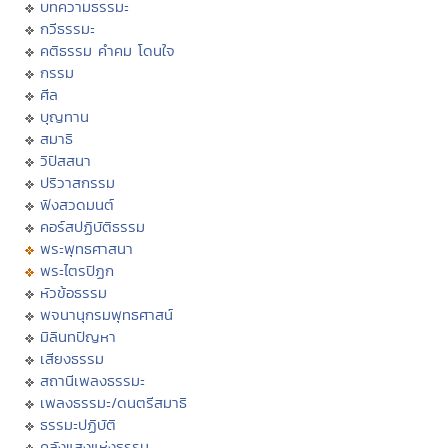
บทความธรรมะ
กวีธรรมะ
คติธรรม คำคม โดนใจ
กรรม
ศีล
บุญทาน
สมาธิ
วิปัสสนา
ปริวาสกรรม
ฟังสวดมนต์
คอร์สปฏิบัติธรรม
พระพุทธศาสนา
พระไตรปิฏก
หัวข้อธรรม
พจนานุกรมพุทธศาสน์
มิลินทปัญหา
เสียงธรรม
สถานีเพลงธรรมะ
เพลงธรรมะ/ดนตรีสมาธิ
ธรรมะปฏิบัติ
คลังแสงแห่งธรรม