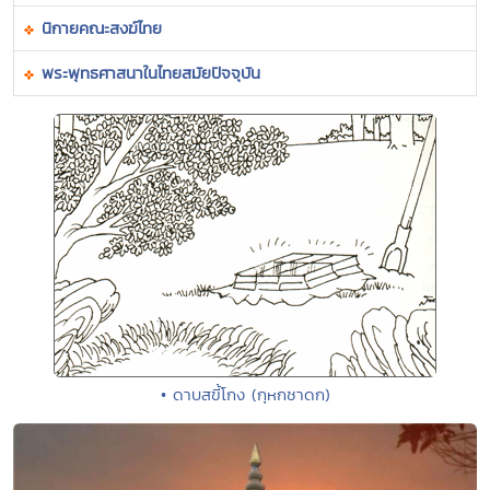
นิกายคณะสงฆ์ไทย
พระพุทธศาสนาในไทยสมัยปัจจุบัน
• ดาบสขี้โกง (กุหกชาดก)