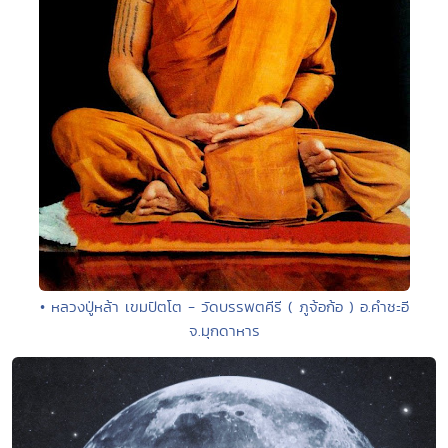
• หลวงปู่หล้า เขมปัตโต - วัดบรรพตคีรี ( ภูจ้อก้อ ) อ.คำชะอี
จ.มุกดาหาร