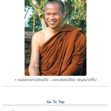
• คนฉลาดตามรักษาใจ : หลวงพ่อเปลี่ยน ปัญญาปทีโป
Go To Top