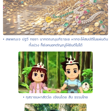
• สพฺพญฺเจ ปฐวี ทชฺชา นากตญฺญุมภิราธเย หากจะให้สมบัติในแผ่นดิน
ทั้งปวง ก็ยังคนอกตัญญูให้ยินดีไม่ได้
• กุสราชมหาสัตว์๓ เขียนโดย สืบ ธรรมไทย