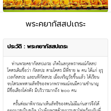
พระคยากัสสปเถระ
ประวัติ : พระคยากัสสปเถระ
ท่านพระคยากัสสปเถระ เกิดในสกุลพราหมณ์กัสสป
โคตรเดิมชื่อว่า กัสสปะ ตามโคตร มีพี่ชาย ๒ คน ได้แก่ อุรุ
เวลกัสสปะ และนทีกัสสปะ เมื่อเจริญวัยขึ้นแล้ว ได้เรียน
จบไตรเพทตามลัทธิของพวกพราหมณ์จนมีความชำนาญ
มีชื่อเสียงโด่งดัง มีบริวารมากถึง ๒๐๐ คน
ครั้นต่อมาพิจารณาเห็นลัทธิของตนไม่มีแก่นสารจึงได้
ออกบวชเป็นชฎิล บำเพ็ญพรตด้วยการบูชาไฟพร้อมกับพี่