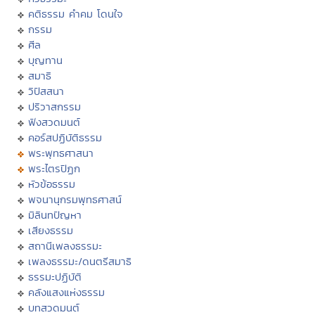
คติธรรม คำคม โดนใจ
กรรม
ศีล
บุญทาน
สมาธิ
วิปัสสนา
ปริวาสกรรม
ฟังสวดมนต์
คอร์สปฏิบัติธรรม
พระพุทธศาสนา
พระไตรปิฏก
หัวข้อธรรม
พจนานุกรมพุทธศาสน์
มิลินทปัญหา
เสียงธรรม
สถานีเพลงธรรมะ
เพลงธรรมะ/ดนตรีสมาธิ
ธรรมะปฏิบัติ
คลังแสงแห่งธรรม
บทสวดมนต์