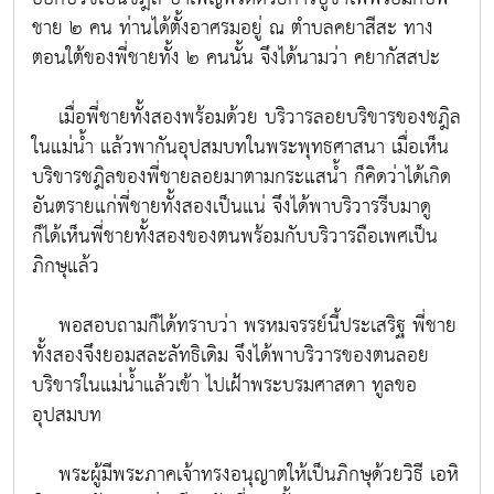
ชาย ๒ คน ท่านได้ตั้งอาศรมอยู่ ณ ตำบลคยาสีสะ ทาง
ตอนใต้ของพี่ชายทั้ง ๒ คนนั้น จึงได้นามว่า คยากัสสปะ
เมื่อพี่ชายทั้งสองพร้อมด้วย บริวารลอยบริขารของชฎิล
ในแม่น้ำ แล้วพากันอุปสมบทในพระพุทธศาสนา เมื่อเห็น
บริขารชฎิลของพี่ชายลอยมาตามกระแสน้ำ ก็คิดว่าได้เกิด
อันตรายแก่พี่ชายทั้งสองเป็นแน่ จึงได้พาบริวารรีบมาดู
ก็ได้เห็นพี่ชายทั้งสองของตนพร้อมกับบริวารถือเพศเป็น
ภิกษุแล้ว
พอสอบถามก็ได้ทราบว่า พรหมจรรย์นี้ประเสริฐ พี่ชาย
ทั้งสองจึงยอมสละลัทธิเดิม จึงได้พาบริวารของตนลอย
บริขารในแม่น้ำแล้วเข้า ไปเฝ้าพระบรมศาสดา ทูลขอ
อุปสมบท
พระผู้มีพระภาคเจ้าทรงอนุญาตให้เป็นภิกษุด้วยวิธี เอหิ