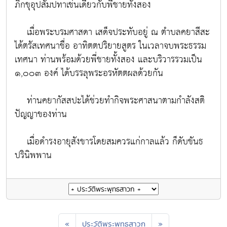
ภิกขุอุปสัมปทาเช่นเดียวกับพี่ชายทั้งสอง
เมื่อพระบรมศาสดา เสด็จประทับอยู่ ณ ตำบลคยาสีสะ
ได้ตรัสเทศนาชื่อ อาทิตตปริยายสูตร ในเวลาจบพระธรรม
เทศนา ท่านพร้อมด้วยพี่ชายทั้งสอง และบริวารรวมเป็น
๑,๐๐๓ องค์ ได้บรรลุพระอรหัตตผลด้วยกัน
ท่านคยากัสสปะได้ช่วยทำกิจพระศาสนาตามกำลังสติ
ปัญญาของท่าน
เมื่อดำรงอายุสังขารโดยสมควรแก่กาลแล้ว ก็ดับขันธ
ปรินิพพาน
«
ประวัติพระพุทธสาวก
»