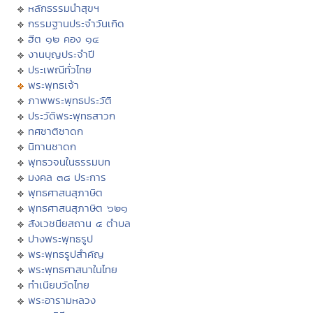
หลักธรรมนำสุขฯ
กรรมฐานประจำวันเกิด
ฮีต ๑๒ คอง ๑๔
งานบุญประจำปี
ประเพณีทั่วไทย
พระพุทธเจ้า
ภาพพระพุทธประวัติ
ประวัติพระพุทธสาวก
ทศชาติชาดก
นิทานชาดก
พุทธวจนในธรรมบท
มงคล ๓๘ ประการ
พุทธศาสนสุภาษิต
พุทธศาสนสุภาษิต ๖๒๑
สังเวชนียสถาน ๔ ตำบล
ปางพระพุทธรูป
พระพุทธรูปสำคัญ
พระพุทธศาสนาในไทย
ทำเนียบวัดไทย
พระอารามหลวง