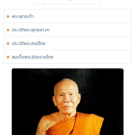
พระพุทธเจ้า
ประวัติพระพุทธสาวก
ประวัติพระสงฆ์ไทย
สมเด็จพระสังฆราชไทย