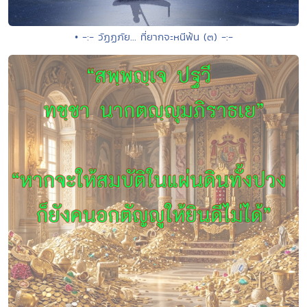
• -:- วัฏฏภัย... ที่ยากจะหนีพ้น (๓) -:-