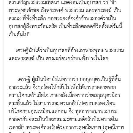
สรรเสริญพระธรรมเทศนา แสดงตนเป็นอุบาสก ว่า "ข้า
พระพุทธเจ้าขอ ถึงพระองค์ พระธรรม และพระสงฆ์ เป็น
สรณะ ที่พึ่งที่ระลึก ขอพระองค์จงจำข้าพระองค์ว่าเป็น
อุบาสกผู้ถึงพระรัตนตรัย เป็นที่ระลึกตลอดชีวิตตั้งแต่วันนี้
เป็นต้นไป"
เศรษฐีนับได้ว่าเป็นอุบาสกที่อ้างเอาพระพุทธ พระธรรม
และพระสงฆ์ เป็น สรณะก่อนกว่าชนทั้งปวงในโลก
เศรษฐี ผู้เป็นบิดายังไม่ทราบว่า ยสกุลบุตรเป็นผู้ที่สิ้น
อาสวะแล้ว จึงขอร้องให้กลับไปเพื่อให้มารดาคลายจาก
ความโศกเศร้าเสียใจ ภายหลังเมื่อทราบว่ายสกุลบุตรมีอา
สวะสิ้นแล้ว ไม่สามารถจะหวนกลับไปครอบครองเรือน
บริโภคกามคุณเหมือนแต่ก่อน จึง ทูลอาราธนาพระบรม
ศาสดากับยสะเป็นปัจฉาสมณะตามเสด็จรับบิณฑบาตใน
เวลาเช้า พระองค์ทรงรับด้วยอาการดุษณียภาพ (ดุษณีภาพ