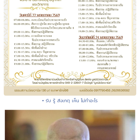
• รับ รู้ สังเกตุ เห็น ไม่ทำอะไร