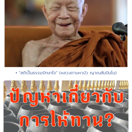
• "สติเป็นธรรมรักษาใจ" (หลวงตามหาบัว ญาณสัมปันโน)