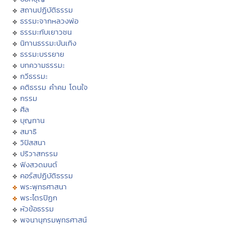
สถานปฏิบัติธรรม
ธรรมะจากหลวงพ่อ
ธรรมะกับเยาวชน
นิทานธรรมะบันเทิง
ธรรมะบรรยาย
บทความธรรมะ
กวีธรรมะ
คติธรรม คำคม โดนใจ
กรรม
ศีล
บุญทาน
สมาธิ
วิปัสสนา
ปริวาสกรรม
ฟังสวดมนต์
คอร์สปฏิบัติธรรม
พระพุทธศาสนา
พระไตรปิฏก
หัวข้อธรรม
พจนานุกรมพุทธศาสน์