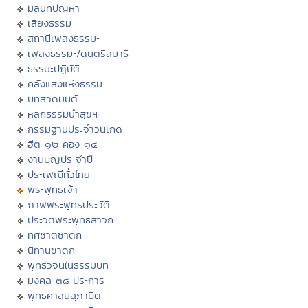
มิลินทปัญหา
เสียงธรรม
สถานีเพลงธรรมะ
เพลงธรรมะ/ดนตรีสมาธิ
ธรรมะปฏิบัติ
คลังแสงแห่งธรรม
บทสวดมนต์
หลักธรรมนำสุขฯ
กรรมฐานประจำวันเกิด
ฮีต ๑๒ คอง ๑๔
งานบุญประจำปี
ประเพณีทั่วไทย
พระพุทธเจ้า
ภาพพระพุทธประวัติ
ประวัติพระพุทธสาวก
ทศชาติชาดก
นิทานชาดก
พุทธวจนในธรรมบท
มงคล ๓๘ ประการ
พุทธศาสนสุภาษิต