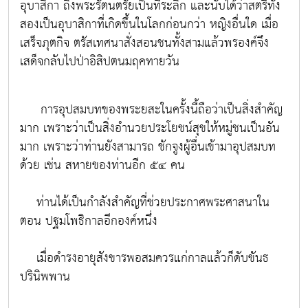
อุบาสิกา ถึงพระรัตนตรัยเป็นที่ระลึก และนับได้ว่าสตรีทั้ง
สองเป็นอุบาสิกาที่เกิดขึ้นในโลกก่อนกว่า หญิงอื่นใด เมื่อ
เสร็จภุตกิจ ตรัสเทศนาสั่งสอนชนทั้งสามแล้วพรองค์จึง
เสด็จกลับไปป่าอิสิปตนมฤคทายวัน
การอุปสมบทของพระยสะในครั้งนี้ถือว่าเป็นสิ่งสำคัญ
มาก เพราะว่าเป็นสิ่งอำนวยประโยชน์สุขให้หมู่ชนเป็นอัน
มาก เพราะว่าท่านยังสามารถ ชักจูงผู้อื่นเข้ามาอุปสมบท
ด้วย เช่น สหายของท่านอีก ๕๔ คน
ท่านได้เป็นกำลังสำคัญที่ช่วยประกาศพระศาสนาใน
ตอน ปฐมโพธิกาลอีกองค์หนึ่ง
เมื่อดำรงอายุสังขารพอสมควรแก่กาลแล้วก็ดับขันธ
ปรินิพพาน