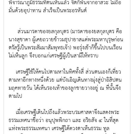
พิจารณาภูมิธรรมที่ตนเห็นแล้ว จิตก็พ้นจากอาสวะ ไม่ถือ
มั่นด้วยอุปาทาน สำเร็จเป็นพระอรหันต์
ส่วนมารดาของยสกุลบุตร (มารดาของยสกุลบุตร คือ
นางสุชาดา ผู้เคยถวายข้าวมธุปายาสแด่พระมหาบุรุษก่อน
ตรัสรู้เป็นพระสัมมาสัมพุทธเจ้า) พอรุ่งเช้าก็ขึ้นไปบนเรือน
ไม่เห็นลูก จึงบอกแก่เศรษฐีผู้เป็นสามีให้ทราบ
เศรษฐีใช้ให้คนไปตามหาในทิศทั้งสี่ ส่วนตนเองก็เที่ยว
ตามหาอีกทางหนึ่งด้วย แต่บังเอิญเดินทางมุ่งสู่ป่าอิสิปตน
มฤคทายวัน ได้เห็นรองเท้าของลูกชายวางอยู่ ณ ที่นั้นจึง
ตามไป
เมื่อเศรษฐีเดินไปถึงแล้วพระบรมศาสดาจึงแสดงพระ
ธรรมเทศนาชื่อว่า อนุปุพพิกถา และ อริยสัจ ๔ ในที่สุด
แห่งพระธรรมเทศนา เศรษฐีได้ดวงตาเห็นธรรม ทูล