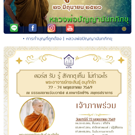
• การทำบุญที่ถูกต้อง | หลวงพ่อปัญญานันทภิกขุ