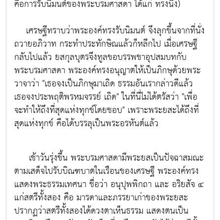
คือการรับนิมนต์ของพระบรมศาสดา ได้แก่ ทรงนิ่ง)
เศรษฐีทราบว่าพระองค์ทรงรับนิมนต์ จึงลุกขึ้นจากที่นั่ง
ถวายอภิวาท กระทำประทักษิณแล้วก็หลีกไป เมื่อเศรษฐี
กลับไปแล้ว ยสกุลบุตรจึงทูลขอบรรพชาอุปสมบทกับ
พระบรมศาสดา พระองค์ทรงอนุญาตให้เป็นภิกษุด้วยพระ
วาจาว่า
"เธอจงเป็นภิกษุมาเถิด ธรรมอันเรากล่าวดีแล้ว
เธอจงประพฤติพรหมจรรย์ เถิด" ในที่นี่ไม่ได้ตรัสว่า "เพื่อ
จะทำให้ถึงที่สุดแห่งทุกข์โดยชอบ" เพราะพระยสะได้ถึงที่
สุดแห่งทุกข์ คือได้บรรลุเป็นพระอรหันต์แล้ว
เช้าวันรุ่งขึ้น พระบรมศาสดามีพระยสเป็นปัจฉาสมณะ
ตามเสด็จไปรับบิณฑบาตในเรือนของเศรษฐี พระองค์ทรง
แสดงพระธรรมเทศนา ชื่อว่า อนุปุพพิกถา และ อริยสัจ ๔
แก่สตรีทั้งสอง คือ มารดาและภรรยาเก่าของพระยสะ
ปรากฏว่าสตรีทั้งสองได้ดวงตาเห็นธรรม แสดงตนเป็น