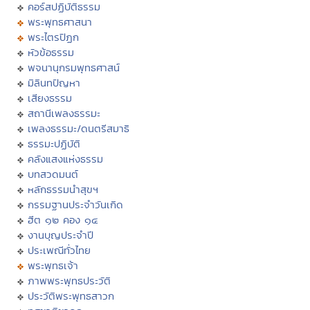
คอร์สปฏิบัติธรรม
พระพุทธศาสนา
พระไตรปิฏก
หัวข้อธรรม
พจนานุกรมพุทธศาสน์
มิลินทปัญหา
เสียงธรรม
สถานีเพลงธรรมะ
เพลงธรรมะ/ดนตรีสมาธิ
ธรรมะปฏิบัติ
คลังแสงแห่งธรรม
บทสวดมนต์
หลักธรรมนำสุขฯ
กรรมฐานประจำวันเกิด
ฮีต ๑๒ คอง ๑๔
งานบุญประจำปี
ประเพณีทั่วไทย
พระพุทธเจ้า
ภาพพระพุทธประวัติ
ประวัติพระพุทธสาวก