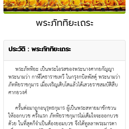
พระภัททิยะเถระ
ประวัติ : พระภัททิยะเถระ
พระภัททิยะ เป็นพระโอรสของพระนางศากยกัญญา
พระนามว่า กาฬีโคธาราชเทวี ในกรุงกบิลพัสดุ์ พระนามว่า
ภัททิยราชกุมาร เมื่อเจริญเติบโตแล้วได้เสวยราชสมบัติสืบ
ศากยวงศ์
ครั้นต่อมาถูกอนุรุทธกุมาร ผู้เป็นพระสหายมาชักชวน
ให้ออกบวช ครั้งแรก ภัททิยราชกุมารไม่เต็มใจจะออกบวช
ด้วย ในที่สุดก็จำเป็นต้องยอมบวช จึงได้ทูลลาพระมารดา