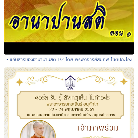
• แก่นสารของอานาปานสติ 1/2 โดย พระอาจารย์สมภพ โชติปัญโญ