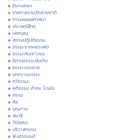
Donation
เทศกาลงานวัดช่วยชาติ
การเผยแผ่ศาสนา
ประเพณีไทย
บอกบุญ
สถานปฏิบัติธรรม
ธรรมะจากหลวงพ่อ
ธรรมะกับเยาวชน
นิทานธรรมะบันเทิง
ธรรมะบรรยาย
บทความธรรมะ
กวีธรรมะ
คติธรรม คำคม โดนใจ
กรรม
ศีล
บุญทาน
สมาธิ
วิปัสสนา
ปริวาสกรรม
ฟังสวดมนต์