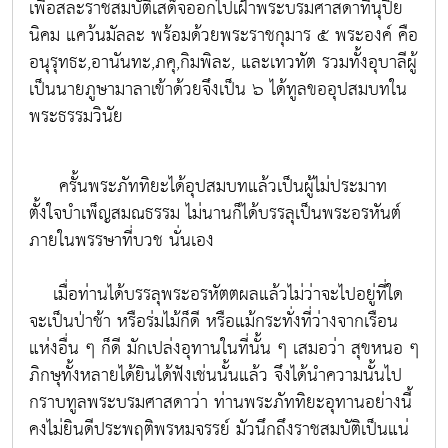
เพื่อสละราชสมบัติเสด็จออกไปเฝ้าพระบรมศาสดาที่นุปิย
นิคม แคว้นมัลละ พร้อมด้วยพระราชกุมาร ๕ พระองค์ คือ
อนุรุทธะ,อานันทะ,ภคุ,กิมพิละ, และเทวทัต รวมทั้งอุบาลีผู้
เป็นนายภูษามาลาเข้าด้วยจึงเป็น ๖ ได้ทูลขออุปสมบทใน
พระธรรมวินัย
ครั้นพระภัททิยะได้อุปสมบทแล้วเป็นผู้ไม่ประมาท
ตั้งใจบำเพ็ญสมณธรรม ไม่นานก็ได้บรรลุเป็นพระอรหันต์
ภายในพรรษาที่บวช นั่นเอง
เมื่อท่านได้บรรลุพระอรหัตตผลแล้วไม่ว่าจะไปอยู่ที่ใด
จะเป็นป่าช้า หรือร่มไม้ก็ดี หรือแม้กระทั่งที่ว่างจากเรือน
แห่งอื่น ๆ ก็ดี มักเปล่งอุทานในที่นั้น ๆ เสมอว่า สุขหนอ ๆ
ภิกษุทั้งหลายได้ยินได้ฟังเช่นนั้นแล้ว จึงได้นำความนั้นไป
กราบทูลพระบรมศาสดาว่า ท่านพระภัททิยะอุทานอย่างนี้
คงไม่ยินดีประพฤติพรหมจรรย์ มัวนึกถึงราชสมบัติเป็นแน่