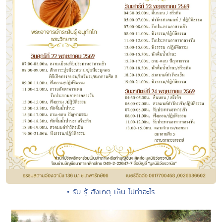
• รับ รู้ สังเกตุ เห็น ไม่ทำอะไร