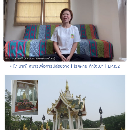
• [7 นาที] สมาธิเพื่อการปล่อยวาง | โรคหาย ถ้าใจเบา | EP.152