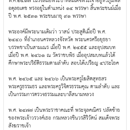
พ.ศ.๒๕๑๗ ในรัชสมัยพระบาทสมเด็จพระเจ้าอยู่หัวภูมิพล
อดุลยเดช ทรงอยู่ในตำแหน่ง ๑๔ พรรษา สิ้นพระชนม์เมื่อ
ปี พ.ศ. ๒๕๓๑ พระชนมายุ ๙๑ พรรษา
พระองค์มีพระนามเดิมว่า วาสน์ ประสูติเมื่อปี พ.ศ.
๒๔๔๐ ที่อำเภอนครหลวงจังหวัด พระนครศรีอยุธยา
บรรพชาเป็นสามเณร เมื่อปี พ.ศ. ๒๔๕๕ และอุปสมบท
เมื่อปี พ.ศ. ๒๔๖๑ ณ วัดราชบพิธ เมื่ออุปสมบทแล้วได้
ศึกษาพระปริยัติธรรมตามลำดับ สอบได้เปรียญ ๔ประโยค
พ.ศ. ๒๔๖๕ และ ๒๔๖๖ เป็นพระครูโฆสิตสุทธสร
พระครูธรรมธร และพระครูวิจิตรธรรมคุณ ตามลำดับ และ
เป็นกรรมการตรวจธรรมและบาลีสนามหลวง
พ.ศ. ๒๔๗๗ เป็นพระราชาคณะที่ พระจุลคณิศร ปลัดซ้าย
ของพระเจ้าวรวงศ์เธอ กรมหลวงชินวรสิริวัตน์ สมเด็จพระ
สังฆราชเจ้า