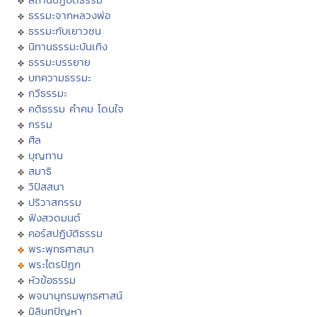
ธรรมะจากหลวงพ่อ
ธรรมะกับเยาวชน
นิทานธรรมะบันเทิง
ธรรมะบรรยาย
บทความธรรมะ
กวีธรรมะ
คติธรรม คำคม โดนใจ
กรรม
ศีล
บุญทาน
สมาธิ
วิปัสสนา
ปริวาสกรรม
ฟังสวดมนต์
คอร์สปฏิบัติธรรม
พระพุทธศาสนา
พระไตรปิฏก
หัวข้อธรรม
พจนานุกรมพุทธศาสน์
มิลินทปัญหา