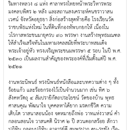
ริมทางหลวง ๘ แห่ง ศาลาทรงไทยหน้าพระวิหารพระ
มงคลบพิตร ๒ หลัง และสถานสงเคราะห์คนชราวาสน
เวศน์ จังหวัดอยุธยา สิ่งก่อสร้างสุดท้ายคือ โรงเรียนวัด
ราชบพิธแห่งใหม่ ในที่ดินที่กองทัพบกยกให้ เนื่องใน
วโรกาสพระชนมายุครบ ๙๐ พรรษา งานสร้างพุทธมณฑล
ให้สำเร็จเสร็จทันในมหามงคลสมัยที่พระบาทสมเด็จ
พระเจ้าอยู่หัว ทรงเจริญพระชนมพรรษา ๕ รอบ ในปี พ.ศ.
๒๕๓๐ เป็นผลงานสำคัญของพระองค์ที่เริ่มตั้งแต่ปี พ.ศ.
๒๕๒๑
งานพระนิพนธ์ ทรงนิพนธ์หนังสือและบทความต่าง ๆ ทั้ง
ร้อยแก้ว และร้อยกรองไว้เป็นจำนวนมาก เช่น ทิศ ๖
สังคหวัตถุ ๔ สัมปรายิกัตถประโยชน์ วัดของบ้าน พุทธ
ศาสนคุณ พัฒนาใจ บุคคลหาได้ยาก มรดกชีวิต ความ
เติบโต วาสนาสอนน้อง จดหมายถึงพ่อ วาทแห่งวาสน์ คำ
กลอนสอนใจ วาสนคติ นิราศ ๒ ปี สวนดอกสร้อย สักวา
ปฏิทิน กลอนปฏิทิน อาจารย์ดี สมพรปาก คน-ระฆัง เรือ-