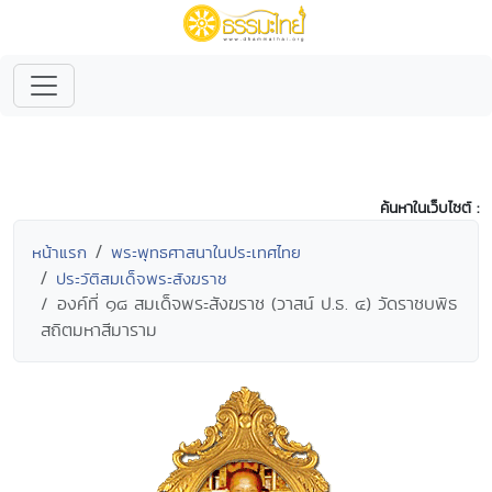
ค้นหาในเว็บไซต์ :
หน้าแรก
พระพุทธศาสนาในประเทศไทย
ประวัติสมเด็จพระสังฆราช
องค์ที่ ๑๘ สมเด็จพระสังฆราช (วาสน์ ป.ธ. ๔) วัดราชบพิธ
สถิตมหาสีมาราม