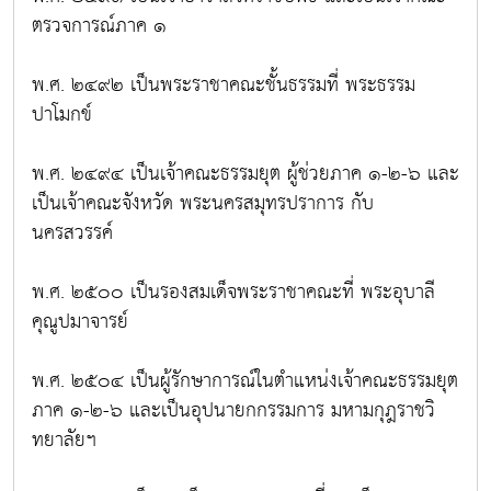
ตรวจการณ์ภาค ๑
พ.ศ. ๒๔๙๒ เป็นพระราชาคณะชั้นธรรมที่ พระธรรม
ปาโมกข์
พ.ศ. ๒๔๙๔ เป็นเจ้าคณะธรรมยุต ผู้ช่วยภาค ๑-๒-๖ และ
เป็นเจ้าคณะจังหวัด พระนครสมุทรปราการ กับ
นครสวรรค์
พ.ศ. ๒๕๐๐ เป็นรองสมเด็จพระราชาคณะที่ พระอุบาลี
คุณูปมาจารย์
พ.ศ. ๒๕๐๔ เป็นผู้รักษาการณ์ในตำแหน่งเจ้าคณะธรรมยุต
ภาค ๑-๒-๖ และเป็นอุปนายกกรรมการ มหามกุฎราชวิ
ทยาลัยฯ