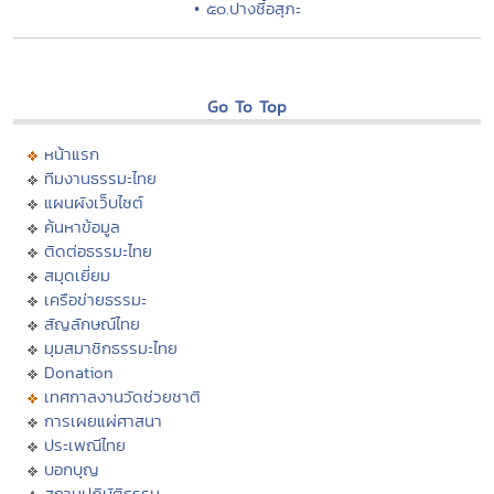
• ๕๐.ปางชี้อสุภะ
Go To Top
หน้าแรก
ทีมงานธรรมะไทย
แผนผังเว็บไซต์
ค้นหาข้อมูล
ติดต่อธรรมะไทย
สมุดเยี่ยม
เครือข่ายธรรมะ
สัญลักษณ์ไทย
มุมสมาชิกธรรมะไทย
Donation
เทศกาลงานวัดช่วยชาติ
การเผยแผ่ศาสนา
ประเพณีไทย
บอกบุญ
สถานปฏิบัติธรรม