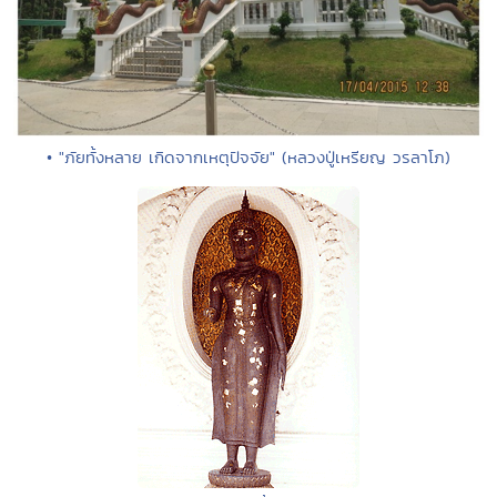
• "ภัยทั้งหลาย เกิดจากเหตุปัจจัย" (หลวงปู่เหรียญ วรลาโภ)