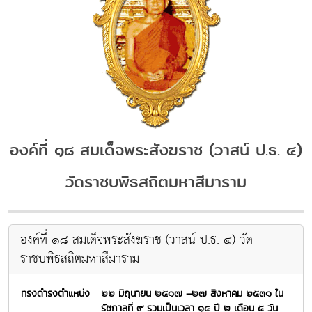
องค์ที่ ๑๘ สมเด็จพระสังฆราช (วาสน์ ป.ธ. ๔)
วัดราชบพิธสถิตมหาสีมาราม
องค์ที่ ๑๘ สมเด็จพระสังฆราช (วาสน์ ป.ธ. ๔) วัด
ราชบพิธสถิตมหาสีมาราม
ทรงดำรงตำแหน่ง
๒๒ มิถุนายน ๒๕๑๗ –๒๗ สิงหาคม ๒๕๓๑ ใน
รัชกาลที่ ๙ รวมเป็นเวลา ๑๔ ปี ๒ เดือน ๕ วัน