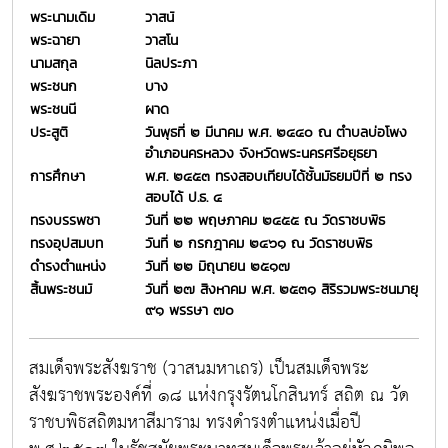
พระนามเดิม
วาสน์
พระฉายา
วาสโน
นามสกุล
นิลประภา
พระชนก
บาง
พระชนนี
ผาด
ประสูติ
วันพุธที่ ๒ มีนาคม พ.ศ. ๒๔๔๐ ณ ตำบลบ่อโพง
อำเภอนครหลวง จังหวัดพระนครศรีอยุธยา
การศึกษา
พ.ศ. ๒๔๕๓ ทรงสอบเทียบได้ชั้นมัธยมปีที่ ๒ ทรง
สอบได้ ป.ธ. ๔
ทรงบรรพชา
วันที่ ๒๒ พฤษภาคม ๒๔๕๕ ณ วัดราชบพิธ
ทรงอุปสมบท
วันที่ ๒ กรกฎาคม ๒๔๖๑ ณ วัดราชบพิธ
ดำรงตำแหน่ง
วันที่ ๒๒ มิถุนายน ๒๕๑๗
สิ้นพระชนม์
วันที่ ๒๗ สิงหาคม พ.ศ. ๒๕๓๑ สิริรวมพระชนมายุ
๙๑ พรรษา ๗๐
สมเด็จพระสังฆราช (วาสนมหาเถร) เป็นสมเด็จพระ
สังฆราชพระองค์ที่ ๑๘ แห่งกรุงรัตนโกสินทร์ สถิต ณ วัด
ราชบพิธสถิตมหาสีมาราม ทรงดำรงตำแหน่งเมื่อปี