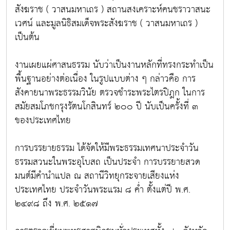
สังฆราช ( วาสนมหาเถร ) สถานสงเคราะห์คนชราวาสนะ
เวศน์ และมูลนิธิสมเด็จพระสังฆราช ( วาสนมหาเถร )
เป็นต้น
งานเผยแผ่ศาสนธรรม นับว่าเป็นงานหลักที่ทรงกระทำเป็น
พื้นฐานอย่างต่อเนื่อง ในรูปแบบต่าง ๆ กล่าวคือ การ
สังคายนาพระธรรมวินัย ตรวจชำระพระไตรปิฎก ในการ
สมัยสมโภชกรุงรัตนโกสินทร์ ๒๐๐ ปี นับเป็นครั้งที่ ๓
ของประเทศไทย
การบรรยายธรรม ได้จัดให้มีพระธรรมเทศนาประจำวัน
ธรรมสวนะในพระอุโบสถ เป็นประจำ การบรรยายสวด
มนต์มีคำนำแปล ณ สถานีวิทยุกระจายเสียงแห่ง
ประเทศไทย ประจำวันพระแรม ๘ ค่ำ ตั้งแต่ปี พ.ศ.
๒๔๙๘ ถึง พ.ศ. ๒๕๑๗