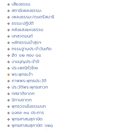
เสียงธรรม
สถานีเพลงธรรมะ
เพลงธรรมะ/ดนตรีสมาธิ
ธรรมะปฏิบัติ
คลังแสงแห่งธรรม
บทสวดมนต์
หลักธรรมนำสุขฯ
กรรมฐานประจำวันเกิด
ฮีต ๑๒ คอง ๑๔
งานบุญประจำปี
ประเพณีทั่วไทย
พระพุทธเจ้า
ภาพพระพุทธประวัติ
ประวัติพระพุทธสาวก
ทศชาติชาดก
นิทานชาดก
พุทธวจนในธรรมบท
มงคล ๓๘ ประการ
พุทธศาสนสุภาษิต
พุทธศาสนสุภาษิต ๖๒๑