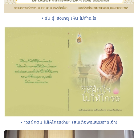
• รับ รู้ สังเกตุ เห็น ไม่ทำอะไร
• "วิธีฝึกตน ไม่ให้โกรธง่าย" (สมเด็จพระสังฆราชเจ้า)