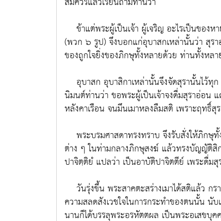
สมควรแล้วเรียนถามท่านว่า
ข้าแต่พระผู้เป็นเจ้า ผู้เจริญ อะไรเป็นของหา
(พวก ๖ รูป) จึงบอกแก่อุบาสกเหล่านั้นว่า สุร
ของถูกใจยิ่งของภิกษุทั้งหลายด้วย ท่านทั้งหลา
อุบาสก อุบาสิกาเหล่านั้นจึงจัดสุรานั้นไว้ทุ
นิมนต์ท่านว่า ขอพระผู้เป็นเจ้าจงดื่มสุราอ่อน แ
หลังคาเรือน จนมึนเมาหลงลืมสติ เพราะฤทธิ์สุร
พระบรมศาสดาทรงทราบ จึงรับสั่งให้ภิกษุทั้
ต่าง ๆ ในท่ามกลางภิกษุสงฆ์ แล้วทรงบัญญัติสิก
ปาจิตฺติยํ แปลว่า เป็นอาบัติปาจิตตีย์ เพระดื่มสุ
วันรุ่งขึ้น พระสาคตะสร่างเมาได้สติแล้ว ก
ความสลดสังเวชใจในการกระทำของตนนั้น นับแต
นานก็ได้บรรลุพระอรหัตตผล เป็นพระอเสขบุ