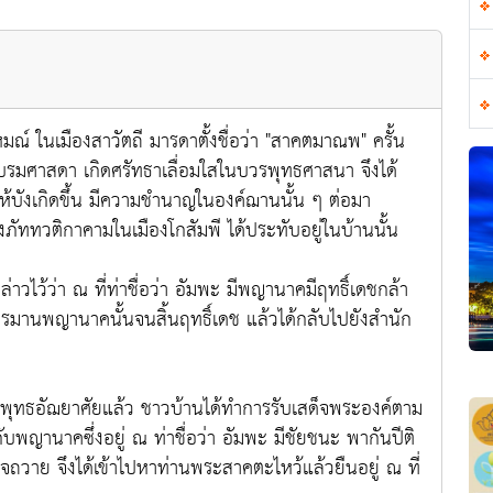
ในเมืองสาวัตถี มารดาตั้งชื่อว่า "สาคตมาณพ" ครั้น
รมศาสดา เกิดศรัทธาเลื่อมใสในบวรพุทธศาสนา จึงได้
ังเกิดขึ้น มีความชำนาญในองค์ฌานนั้น ๆ ต่อมา
ททวติกาคามในเมืองโกสัมพี ได้ประทับอยู่ในบ้านนั้น
้ว่า ณ ที่ท่าชื่อว่า อัมพะ มีพญานาคมีฤทธิ์เดชกล้า
รมานพญานาคนั้นจนสิ้นฤทธิ์เดช แล้วได้กลับไปยังสำนัก
พุทธอัฌยาศัยแล้ว ชาวบ้านได้ทำการรับเสด็จพระองค์ตาม
กับพญานาคซึ่งอยู่ ณ ท่าชื่อว่า อัมพะ มีชัยชนะ พากันปีติ
จถวาย จึงได้เข้าไปหาท่านพระสาคตะไหว้แล้วยืนอยู่ ณ ที่