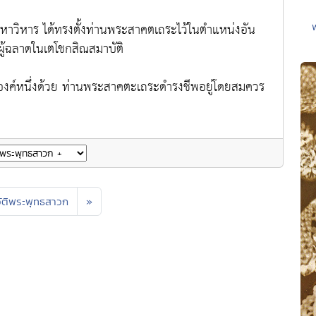
าวิหาร ได้ทรงตั้งท่านพระสาคตเถระไว้ในตำแหน่งอัน
็นผู้ฉลาดในเตโชกสิณสมาบัติ
งค์หนึ่งด้วย ท่านพระสาคตะเถระดำรงชีพอยู่โดยสมควร
ัติพระพุทธสาวก
»