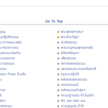
Go To Top
บุญ
พระพุทธศาสนา
นปฏิบัติธรรม
พระไตรปิฏก
มะจากหลวงพ่อ
หัวข้อธรรม
มะกับเยาวชน
พจนานุกรมพุทธศาสน์
นธรรมะบันเทิง
มิลินทปัญหา
มะบรรยาย
เสียงธรรม
วามธรรมะ
สถานีเพลงธรรมะ
ธรรมะ
เพลงธรรมะ/ดนตรีสมาธิ
ธรรม คำคม โดนใจ
ธรรมะปฏิบัติ
ม
คลังแสงแห่งธรรม
บทสวดมนต์
ทาน
หลักธรรมนำสุขฯ
ิ
กรรมฐานประจำวันเกิด
สสนา
ฮีต ๑๒ คอง ๑๔
วาสกรรม
งานบุญประจำปี