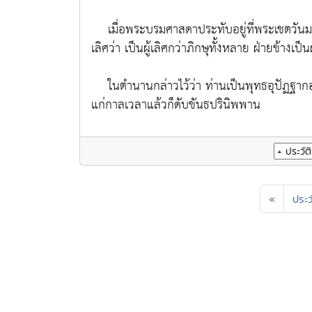
เมื่อพระบรมศาสดาประทับอยู่ที่พระเชตวันมห
เลิศว่า
เป็นผู้เลิศกว่าภิกษุทั้งหลาย ฝ่ายข้างเป
ในตำนานกล่าวไว้ว่า ท่านเป็นพุทธอุปัฏฐากอ
แก่กาลเวลาแล้วก็ดับขันธปรินิพพาน
«
ประว