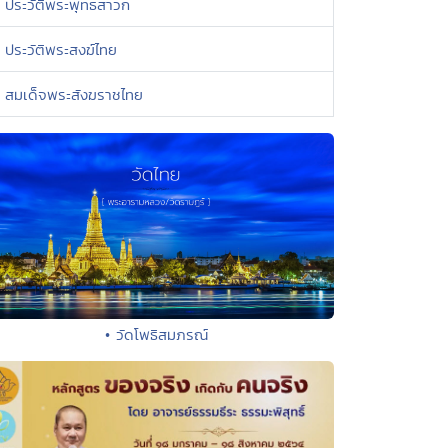
ประวัติพระพุทธสาวก
ประวัติพระสงฆ์ไทย
สมเด็จพระสังฆราชไทย
• วัดโพธิสมภรณ์