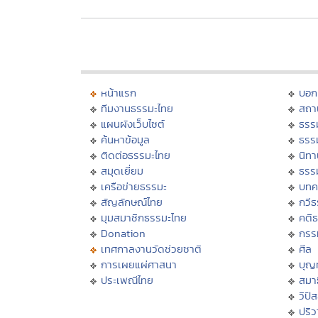
หน้าแรก
บอก
ทีมงานธรรมะไทย
สถา
แผนผังเว็บไซต์
ธรร
ค้นหาข้อมูล
ธรร
ติดต่อธรรมะไทย
นิทา
สมุดเยี่ยม
ธรร
เครือข่ายธรรมะ
บทค
สัญลักษณ์ไทย
กวี
มุมสมาชิกธรรมะไทย
คติ
Donation
กรร
เทศกาลงานวัดช่วยชาติ
ศีล
การเผยแผ่ศาสนา
บุญ
ประเพณีไทย
สมาธ
วิปั
ปริ