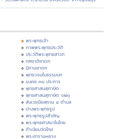
พระพุทธเจ้า
ภาพพระพุทธประวัติ
ประวัติพระพุทธสาวก
ทศชาติชาดก
นิทานชาดก
พุทธวจนในธรรมบท
มงคล ๓๘ ประการ
พุทธศาสนสุภาษิต
พุทธศาสนสุภาษิต ๖๒๑
สังเวชนียสถาน ๔ ตำบล
ปางพระพุทธรูป
พระพุทธรูปสำคัญ
พระพุทธศาสนาในไทย
ทำเนียบวัดไทย
พระอารามหลวง