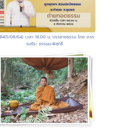
184(5/08/64) เวลา 18.00 น. บรรยายธรรม โดย อ.ธร
รมธีระ ธรรมมะพิสุทธิ์