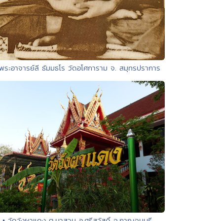
 พระอาจารย์ลี ธัมมธโร วัดอโศการาม จ. สมุทรปราการ
• วัดวังผาแดง ต.นาสวน อ.ศรีสวัสดิ์ จ.กาญจนบุรี