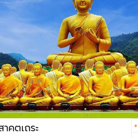
สาคตเถระ