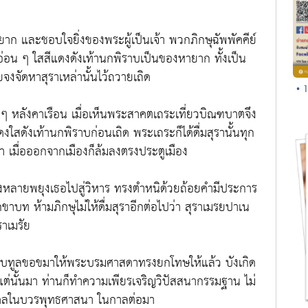
ยาก และชอบใจยิ่งของพระผู้เป็นเจ้า พวกภิกษุฉัพพัคคีย์
าอ่อน ๆ ใสสีแดงดังเท้านกพิราบเป็นของหายาก ทั้งเป็น
ยจงจัดหาสุราเหล่านั้นไว้ถวายเถิด
• 
ก ๆ หลังคาเรือน เมื่อเห็นพระสาคตเถระเที่ยวบิณฑบาตจึง
ดงใสดังเท้านกพิราบก่อนเถิด พระเถระก็ได้ดื่มสุรานั้นทุก
า เมื่อออกจากเมืองก็ล้มลงตรงประตูเมือง
งหลายพยุงเธอไปสู่วิหาร ทรงตำหนิด้วยถ้อยคำมีประการ
ขาบท ห้ามภิกษุไม่ให้ดื่มสุราอีกต่อไปว่า สุราเมรยปาเน
ราเมรัย
ราบทูลขอขมาให้พระบรมศาสดาทรงยกโทษให้แล้ว บังเกิด
่นั้นมา ท่านก็ทำความเพียรเจริญวิปัสสนากรรมฐาน ไม่
คคลในบวรพุทธศาสนา ในกาลต่อมา