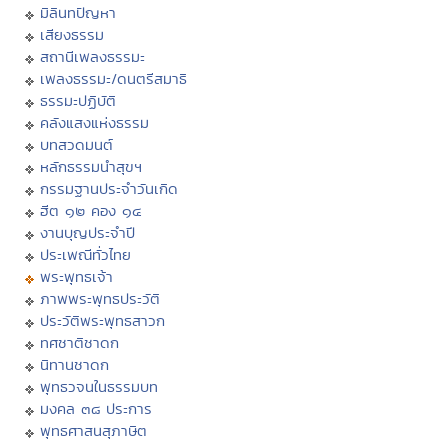
มิลินทปัญหา
เสียงธรรม
สถานีเพลงธรรมะ
เพลงธรรมะ/ดนตรีสมาธิ
ธรรมะปฏิบัติ
คลังแสงแห่งธรรม
บทสวดมนต์
หลักธรรมนำสุขฯ
กรรมฐานประจำวันเกิด
ฮีต ๑๒ คอง ๑๔
งานบุญประจำปี
ประเพณีทั่วไทย
พระพุทธเจ้า
ภาพพระพุทธประวัติ
ประวัติพระพุทธสาวก
ทศชาติชาดก
นิทานชาดก
พุทธวจนในธรรมบท
มงคล ๓๘ ประการ
พุทธศาสนสุภาษิต