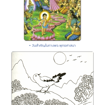
• วันสำคัญในทางพระพุทธศาสนา