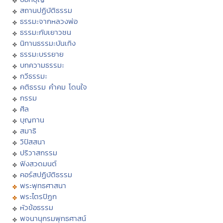
สถานปฏิบัติธรรม
ธรรมะจากหลวงพ่อ
ธรรมะกับเยาวชน
นิทานธรรมะบันเทิง
ธรรมะบรรยาย
บทความธรรมะ
กวีธรรมะ
คติธรรม คำคม โดนใจ
กรรม
ศีล
บุญทาน
สมาธิ
วิปัสสนา
ปริวาสกรรม
ฟังสวดมนต์
คอร์สปฏิบัติธรรม
พระพุทธศาสนา
พระไตรปิฏก
หัวข้อธรรม
พจนานุกรมพุทธศาสน์