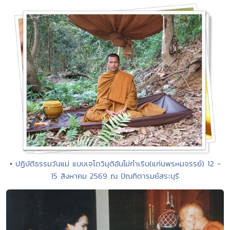
• ปฏิบัติธรรมวันแม่ แบบเจโตวิมุติอันไม่กำเริบ(แก่นพรหมจรรย์) 12 -
15 สิงหาคม 2569 ณ ปัณฑิตารมย์สระบุรี