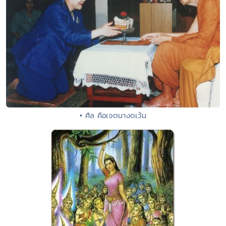
• ศีล คือเจตนางดเว้น