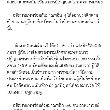
และอาฬกะต่อกัน เป็นอาจารย์ใหญ่บอกไตรเพทแก่หมูศิษย์
อชิตมาณพพร้อมกับมาณพอื่น ๆ ได้ออกบวชติดตาม
ด้วย และอยู่ศึกษาศิลปวิทยาในสำนักของพราหมณ์พาวรี
นั้น
ต่อมาพราหมณ์พาวรี ได้ทราบข่าวว่า พระสิทธัตถราช
กุมาร ผู้เป็นราชโอรสของพระเจ้าศากยะทรงผนวช
ปฏิญาณพระองค์ว่าเป็นผู้ตรัสรู้เองโดยชอบ แสดงธรรมสั่ง
สอนประชาชน มีคนเชื่อและเลื่อมใสยอมเป็นสาวกปฏิบัติ
ตามคำสั่งสอนเป็นจำนวนมาก พราหมณ์พาวรีมีความ
ประสงค์จะทราบข้อเท็จจริง จึงเรียกมาณพผู้เป็นศิษย์ ๑๖
คน มีอชิตมาณพเป็นหัวหน้า ผูกปัญหาให้คนละหมวด ให้
ไปลองกราบทูลถามดู
อชิตมาณพพร้อมด้วยมาณพอีก ๑๕ คน ลาพราหมณ์