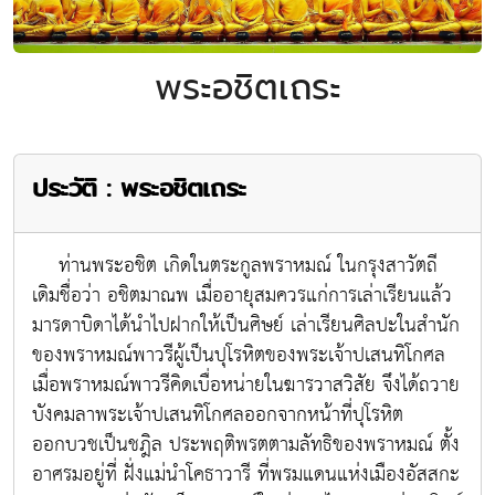
พระอชิตเถระ
ประวัติ : พระอชิตเถระ
ท่านพระอชิต เกิดในตระกูลพราหมณ์ ในกรุงสาวัตถี
เดิมชื่อว่า อชิตมาณพ เมื่ออายุสมควรแก่การเล่าเรียนแล้ว
มารดาบิดาได้นำไปฝากให้เป็นศิษย์ เล่าเรียนศิลปะในสำนัก
ของพราหมณ์พาวรีผู้เป็นปุโรหิตของพระเจ้าปเสนทิโกศล
เมื่อพราหมณ์พาวรีคิดเบื่อหน่ายในฆารวาสวิสัย จึงได้ถวาย
บังคมลาพระเจ้าปเสนทิโกศลออกจากหน้าที่ปุโรหิต
ออกบวชเป็นชฎิล ประพฤติพรตตามลัทธิของพราหมณ์ ตั้ง
อาศรมอยู่ที่ ฝั่งแม่นำโคธาวารี ที่พรมแดนแห่งเมืองอัสสกะ