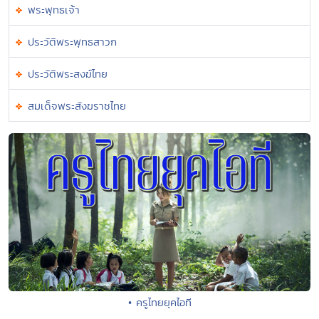
พระพุทธเจ้า
ประวัติพระพุทธสาวก
ประวัติพระสงฆ์ไทย
สมเด็จพระสังฆราชไทย
• ครูไทยยุคไอที