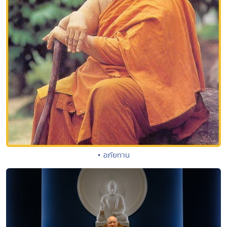
• อภัยทาน