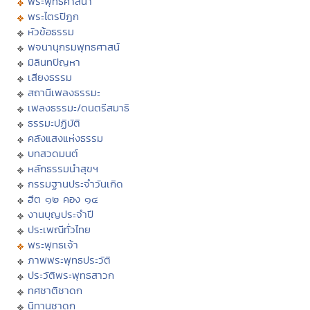
พระพุทธศาสนา
พระไตรปิฏก
หัวข้อธรรม
พจนานุกรมพุทธศาสน์
มิลินทปัญหา
เสียงธรรม
สถานีเพลงธรรมะ
เพลงธรรมะ/ดนตรีสมาธิ
ธรรมะปฏิบัติ
คลังแสงแห่งธรรม
บทสวดมนต์
หลักธรรมนำสุขฯ
กรรมฐานประจำวันเกิด
ฮีต ๑๒ คอง ๑๔
งานบุญประจำปี
ประเพณีทั่วไทย
พระพุทธเจ้า
ภาพพระพุทธประวัติ
ประวัติพระพุทธสาวก
ทศชาติชาดก
นิทานชาดก