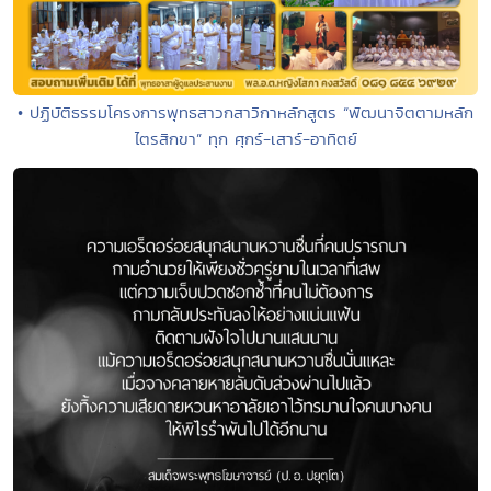
• ปฏิบัติธรรมโครงการพุทธสาวกสาวิกาหลักสูตร “พัฒนาจิตตามหลัก
ไตรสิกขา” ทุก ศุกร์-เสาร์-อาทิตย์