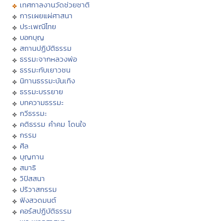
เทศกาลงานวัดช่วยชาติ
การเผยแผ่ศาสนา
ประเพณีไทย
บอกบุญ
สถานปฏิบัติธรรม
ธรรมะจากหลวงพ่อ
ธรรมะกับเยาวชน
นิทานธรรมะบันเทิง
ธรรมะบรรยาย
บทความธรรมะ
กวีธรรมะ
คติธรรม คำคม โดนใจ
กรรม
ศีล
บุญทาน
สมาธิ
วิปัสสนา
ปริวาสกรรม
ฟังสวดมนต์
คอร์สปฏิบัติธรรม