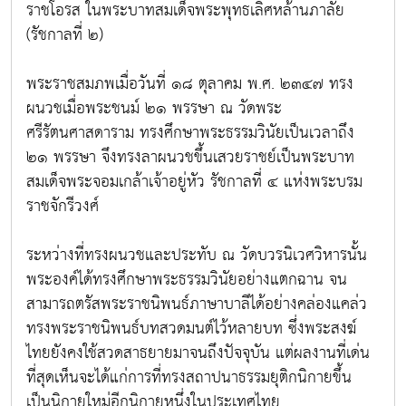
ราชโอรส ในพระบาทสมเด็จพระพุทธเลิศหล้านภาลัย
(รัชกาลที่ ๒)
พระราชสมภพเมื่อวันที่ ๑๘ ตุลาคม พ.ศ. ๒๓๔๗ ทรง
ผนวชเมื่อพระชนม์ ๒๑ พรรษา ณ วัดพระ
ศรีรัตนศาสดาราม ทรงศึกษาพระธรรมวินัยเป็นเวลาถึง
๒๑ พรรษา จึงทรงลาผนวชขึ้นเสวยราชย์เป็นพระบาท
สมเด็จพระจอมเกล้าเจ้าอยู่หัว รัชกาลที่ ๔ แห่งพระบรม
ราชจักรีวงศ์
ระหว่างที่ทรงผนวชและประทับ ณ วัดบวรนิเวศวิหารนั้น
พระองค์ได้ทรงศึกษาพระธรรมวินัยอย่างแตกฉาน จน
สามารถตรัสพระราชนิพนธ์ภาษาบาลีได้อย่างคล่องแคล่ว
ทรงพระราชนิพนธ์บทสวดมนต์ไว้หลายบท ซึ่งพระสงฆ์
ไทยยังคงใช้สวดสาธยายมาจนถึงปัจจุบัน แต่ผลงานที่เด่น
ที่สุดเห็นจะได้แก่การที่ทรงสถาปนาธรรมยุติกนิกายขึ้น
เป็นนิกายใหม่อีกนิกายหนึ่งในประเทศไทย