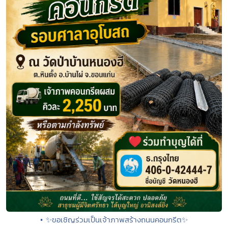
• ✨ขอเชิญร่วมเป็นเจ้าภาพสร้างถนนคอนกรีต✨