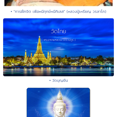
• "การฝึกจิต เพือหนีทุกข์หนีกิเลส" (หลวงปู่เหรียญ วรลาโภ)
• วัดบุญยืน