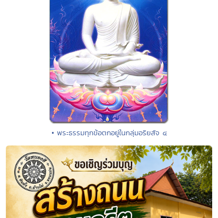
• พระธรรมทุกข้อตกอยู่ในกลุ่มอริยสัจ ๔