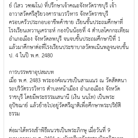
ย์ (ไสว วฑฺฒโน) ที่ปรึกษาเจ้าคณะจังหวัดราชบุรี เจ้า
อาวาสวัดศรีสุริยวงศารามวรวิหาร จังหวัดราชบุรี
ครอบครัวประกอบอาชีพค้าขาย เรียนชั้นประถมศึกษาที่
โรงเรียนเทวานุเคราะห์ กองบินน้อยที่ 4 ตำบลโคกกะเทียม
อำเภอเมือง จังหวัดลพบุรี จนจบชั้นประถมศึกษาปีที่ 1
แล้วมาศึกษาต่อที่โรงเรียนประชาบาลวัดพเนินพลูจนจบชั้น
ป. 4 ในปี พ.ศ. 2480
การบรรพชาอุปสมบท
เมื่อ พ.ศ. 2483 พระองค์ผนวชเป็นสามเณร ณ วัดสัตตนา
รถปริวัตรวรวิหาร ตำบลหน้าเมือง อำเภอเมือง จังหวัด
ราชบุรี โดยมีพระธรรมเสนานี (เงิน นนฺโท) เป็นพระ
อุปัชฌาย์ แล้วย้ายไปอยู่วัดตรีญาติเพื่อศึกษาพระปริยัติ
ธรรม
ต่อมาได้ทรงเข้าพิธีผนวชเป็นพระภิกษุ เมื่อวันที่ 9