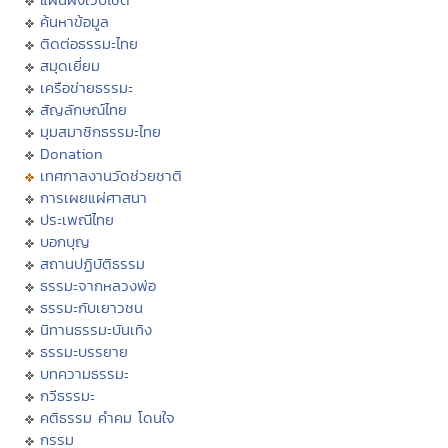
ค้นหาข้อมูล
ติดต่อธรรมะไทย
สมุดเยี่ยม
เครือข่ายธรรมะ
สัญลักษณ์ไทย
มุมสมาชิกธรรมะไทย
Donation
เทศกาลงานวัดช่วยชาติ
การเผยแผ่ศาสนา
ประเพณีไทย
บอกบุญ
สถานปฏิบัติธรรม
ธรรมะจากหลวงพ่อ
ธรรมะกับเยาวชน
นิทานธรรมะบันเทิง
ธรรมะบรรยาย
บทความธรรมะ
กวีธรรมะ
คติธรรม คำคม โดนใจ
กรรม