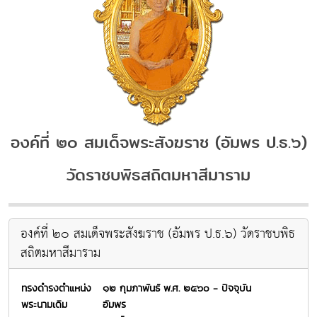
องค์ที่ ๒๐ สมเด็จพระสังฆราช (อัมพร ป.ธ.๖)
วัดราชบพิธสถิตมหาสีมาราม
องค์ที่ ๒๐ สมเด็จพระสังฆราช (อัมพร ป.ธ.๖) วัดราชบพิธ
สถิตมหาสีมาราม
ทรงดำรงตำแหน่ง
๑๒ กุมภาพันธ์ พ.ศ. ๒๕๖๐ - ปัจจุบัน
พระนามเดิม
อัมพร