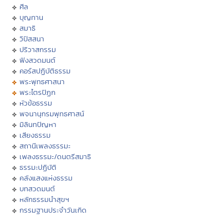
ศีล
บุญทาน
สมาธิ
วิปัสสนา
ปริวาสกรรม
ฟังสวดมนต์
คอร์สปฏิบัติธรรม
พระพุทธศาสนา
พระไตรปิฏก
หัวข้อธรรม
พจนานุกรมพุทธศาสน์
มิลินทปัญหา
เสียงธรรม
สถานีเพลงธรรมะ
เพลงธรรมะ/ดนตรีสมาธิ
ธรรมะปฏิบัติ
คลังแสงแห่งธรรม
บทสวดมนต์
หลักธรรมนำสุขฯ
กรรมฐานประจำวันเกิด