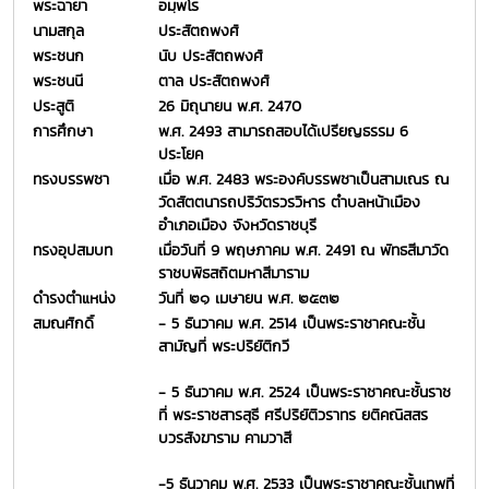
พระฉายา
อมฺพโร
นามสกุล
ประสัตถพงศ์
พระชนก
นับ ประสัตถพงศ์
พระชนนี
ตาล ประสัตถพงศ์
ประสูติ
26 มิถุนายน พ.ศ. 2470
การศึกษา
พ.ศ. 2493 สามารถสอบได้เปรียญธรรม 6
ประโยค
ทรงบรรพชา
เมื่อ พ.ศ. 2483 พระองค์บรรพชาเป็นสามเณร ณ
วัดสัตตนารถปริวัตรวรวิหาร ตำบลหน้าเมือง
อำเภอเมือง จังหวัดราชบุรี
ทรงอุปสมบท
เมื่อวันที่ 9 พฤษภาคม พ.ศ. 2491 ณ พัทธสีมาวัด
ราชบพิธสถิตมหาสีมาราม
ดำรงตำแหน่ง
วันที่ ๒๑ เมษายน พ.ศ. ๒๕๓๒
สมณศักดิ์
- 5 ธันวาคม พ.ศ. 2514 เป็นพระราชาคณะชั้น
สามัญที่ พระปริยัติกวี
- 5 ธันวาคม พ.ศ. 2524 เป็นพระราชาคณะชั้นราช
ที่ พระราชสารสุธี ศรีปริยัติวราทร ยติคณิสสร
บวรสังฆาราม คามวาสี
-5 ธันวาคม พ.ศ. 2533 เป็นพระราชาคณะชั้นเทพที่