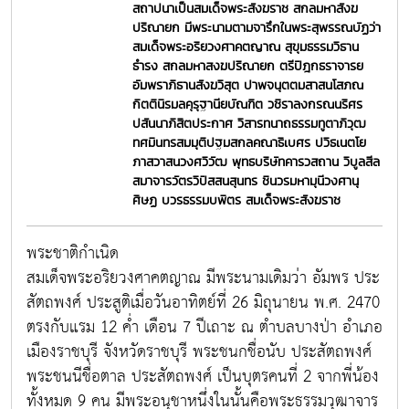
สถาปนาเป็นสมเด็จพระสังฆราช สกลมหาสังฆ
ปริณายก มีพระนามตามจารึกในพระสุพรรณบัฏว่า
สมเด็จพระอริยวงศาคตญาณ สุขุมธรรมวิธาน
ธำรง สกลมหาสงฆปริณายก ตรีปิฎกธราจารย
อัมพราภิธานสังฆวิสุต ปาพจนุตตมสาสนโสภณ
กิตตินิรมลคุรุฐานียบัณฑิต วชิราลงกรณนริศร
ปสันนาภิสิตประกาศ วิสารทนาถธรรมทูตาภิวุฒ
ทศมินทรสมมุติปฐมสกลคณาธิเบศร ปวิธเนตโย
ภาสวาสนวงศวิวัฒ พุทธบริษัทคารวสถาน วิบูลสีล
สมาจารวัตรวิปัสสนสุนทร ชินวรมหามุนีวงศานุ
ศิษฏ บวรธรรมบพิตร สมเด็จพระสังฆราช
พระชาติกำเนิด
สมเด็จพระอริยวงศาคตญาณ มีพระนามเดิมว่า อัมพร ประ
สัตถพงศ์ ประสูติเมื่อวันอาทิตย์ที่ 26 มิถุนายน พ.ศ. 2470
ตรงกับแรม 12 ค่ำ เดือน 7 ปีเถาะ ณ ตำบลบางป่า อำเภอ
เมืองราชบุรี จังหวัดราชบุรี พระชนกชื่อนับ ประสัตถพงศ์
พระชนนีชื่อตาล ประสัตถพงศ์ เป็นบุตรคนที่ 2 จากพี่น้อง
ทั้งหมด 9 คน มีพระอนุชาหนึ่งในนั้นคือพระธรรมวุฒาจาร