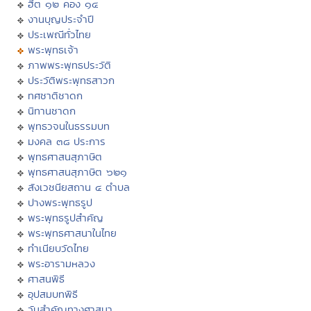
ฮีต ๑๒ คอง ๑๔
งานบุญประจำปี
ประเพณีทั่วไทย
พระพุทธเจ้า
ภาพพระพุทธประวัติ
ประวัติพระพุทธสาวก
ทศชาติชาดก
นิทานชาดก
พุทธวจนในธรรมบท
มงคล ๓๘ ประการ
พุทธศาสนสุภาษิต
พุทธศาสนสุภาษิต ๖๒๑
สังเวชนียสถาน ๔ ตำบล
ปางพระพุทธรูป
พระพุทธรูปสำคัญ
พระพุทธศาสนาในไทย
ทำเนียบวัดไทย
พระอารามหลวง
ศาสนพิธี
อุปสมบทพิธี
วันสำคัญทางศาสนา