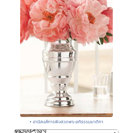
• อานิสงส์การฟังสวดพระอภิธรรมมาติกา