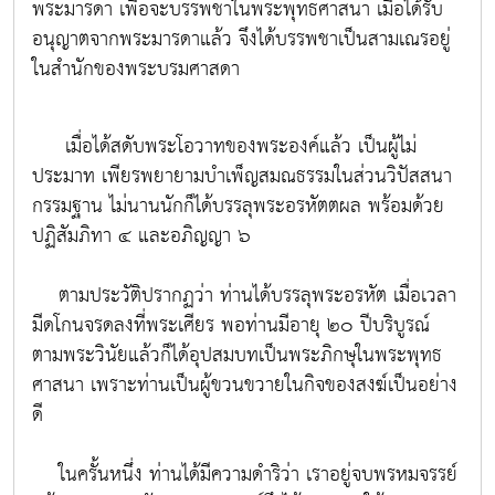
พระมารดา เพื่อจะบรรพชาในพระพุทธศาสนา เมื่อได้รับ
อนุญาตจากพระมารดาแล้ว จึงได้บรรพชาเป็นสามเณรอยู่
ในสำนักของพระบรมศาสดา
เมื่อได้สดับพระโอวาทของพระองค์แล้ว เป็นผู้ไม่
ประมาท เพียรพยายามบำเพ็ญสมณธรรมในส่วนวิปัสสนา
กรรมฐาน ไม่นานนักก็ได้บรรลุพระอรหัตตผล พร้อมด้วย
ปฏิสัมภิทา ๔ และอภิญญา ๖
ตามประวัติปรากฏว่า ท่านได้บรรลุพระอรหัต เมื่อเวลา
มีดโกนจรดลงที่พระเศียร พอท่านมีอายุ ๒๐ ปีบริบูรณ์
ตามพระวินัยแล้วก็ได้อุปสมบทเป็นพระภิกษุในพระพุทธ
ศาสนา เพราะท่านเป็นผู้ขวนขวายในกิจของสงฆ์เป็นอย่าง
ดี
ในครั้นหนึ่ง ท่านได้มีความดำริว่า เราอยู่จบพรหมจรรย์