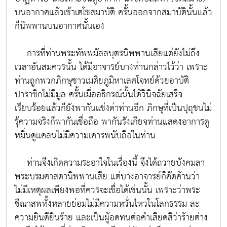
บนอากาศแล้วเข้าเตโชสมาบัติ ครั้นออกจากสมาบัตินั้นแล้ว
ก็นิพพานบนอากาศนั้นเอง
การที่ท่านพระทัพพมัลลบุตรนิพพานเสียแต่ยังไม่ถึง
เวลาอันสมควรนั้น ได้มีอาจารย์บางท่านกล่าวไว้ว่า เพราะ
ท่านถูกพวกภิกษุชาวเมติยภูมิหาเลศโจทย์ด้วยอาบัติ
ปาราชิกไม่มีมูล ครั้นเมื่ออธิกรณ์นั้นได้วินิจฉัยเสร็จ
เรียบร้อยแล้วก็ยังพากันแช่งด่าท่านอีก ภิกษุที่เป็นปุถุชนไม่
รุ้ความจริงก็พากันเชื่อถือ พากันรังเกียจท่านแสดงอาการดู
หมิ่นดูแคลนไม่มีความเคารพนับถือในท่าน
ท่านจึงเกิดความระอาใจในเรื่องนี้ จึงได้ถวายบังคมลา
พระบรมศาสดานิพพานเสีย แต่บางอาจารย์ก็คัดค้านว่า
ไม่มีเหตุผลเพียงพอที่ควรจะเชื่อได้เช่นนั้น เพราะว่าพระ
ขีณาสพทั้งหลายย่อมไม่มีความหวั่นไหวในโลกธรรม ละ
ความยินดียินร้าย และเป็นผู้อดทนต่อคำเสียดสีว่าร้ายต่าง