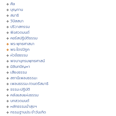
ศีล
บุญทาน
สมาธิ
วิปัสสนา
ปริวาสกรรม
ฟังสวดมนต์
คอร์สปฏิบัติธรรม
พระพุทธศาสนา
พระไตรปิฏก
หัวข้อธรรม
พจนานุกรมพุทธศาสน์
มิลินทปัญหา
เสียงธรรม
สถานีเพลงธรรมะ
เพลงธรรมะ/ดนตรีสมาธิ
ธรรมะปฏิบัติ
คลังแสงแห่งธรรม
บทสวดมนต์
หลักธรรมนำสุขฯ
กรรมฐานประจำวันเกิด