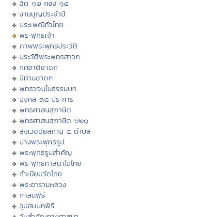
ฮีต ๑๒ คอง ๑๔
งานบุญประจำปี
ประเพณีทั่วไทย
พระพุทธเจ้า
ภาพพระพุทธประวัติ
ประวัติพระพุทธสาวก
ทศชาติชาดก
นิทานชาดก
พุทธวจนในธรรมบท
มงคล ๓๘ ประการ
พุทธศาสนสุภาษิต
พุทธศาสนสุภาษิต ๖๒๑
สังเวชนียสถาน ๔ ตำบล
ปางพระพุทธรูป
พระพุทธรูปสำคัญ
พระพุทธศาสนาในไทย
ทำเนียบวัดไทย
พระอารามหลวง
ศาสนพิธี
อุปสมบทพิธี
วันสำคัญทางศาสนา