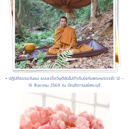
• ปฏิบัติธรรมวันแม่ แบบเจโตวิมุติอันไม่กำเริบ(แก่นพรหมจรรย์) 12 -
15 สิงหาคม 2569 ณ ปัณฑิตารมย์สระบุรี