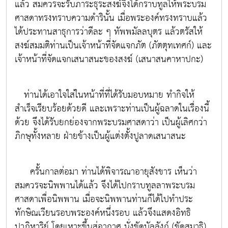
แล้ว สมควรจะรับภาระธุระสงฆ์จึงได้กราบทูลให้พระบรม
ศาสดาทรงทราบความดำรินั้น เมื่อพระองค์ทรงทราบแล้ว
ได้ประทานสาธุการว่าดีละ ๆ ทัพพมัลลบุตร แล้วตรัสให้
สงฆ์สมมติท่านเป็นเจ้าหน้าที่จัดแจกภัต (ภัตตุทเทศก์) และ
เจ้าหน้าที่จัดแจกเสนาสนะของสงฆ์ (เสนาสนคาหาปกะ)
ท่านได้เอาใจใส่ในหน้าที่ที่ได้รับมอบหมาย ทำกิจให้
สำเร็จเรียบร้อยด้วยดี และเพราะท่านเป็นผู้ฉลาดในเรื่องนี้
ด้วย จึงได้รับยกย่องจากพระบรมศาสดาว่า
เป็นผู้เลิศกว่า
ภิกษุทั้งหลาย ฝ่ายข้างเป็นผู้แต่งตั้งปูลาดเสนาสนะ
ครั้นกาลต่อมา ท่านได้พิจารณาอายุสังขาร เห็นว่า
สมควรจะนิพพานได้แล้ว จึงได้ไปกราบทูลลาพระบรม
ศาสดาเพื่อนิพพาน เมื่อจะนิพพานท่านก็ได้ไปทำประ
ทักษิณเวียนรอบพระองค์หนึ่งรอบ แล้วจึงแสดงอิทธิ
ปาฏิหาริย์ โดยเหาะขึ้นสู่อากาศ นั่งขัดบัลลังก์ (ขัดสมาธิ)