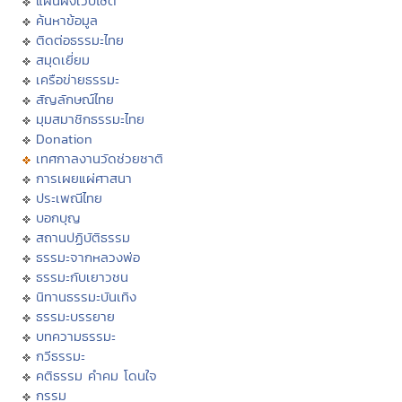
แผนผังเว็บไซต์
ค้นหาข้อมูล
ติดต่อธรรมะไทย
สมุดเยี่ยม
เครือข่ายธรรมะ
สัญลักษณ์ไทย
มุมสมาชิกธรรมะไทย
Donation
เทศกาลงานวัดช่วยชาติ
การเผยแผ่ศาสนา
ประเพณีไทย
บอกบุญ
สถานปฏิบัติธรรม
ธรรมะจากหลวงพ่อ
ธรรมะกับเยาวชน
นิทานธรรมะบันเทิง
ธรรมะบรรยาย
บทความธรรมะ
กวีธรรมะ
คติธรรม คำคม โดนใจ
กรรม