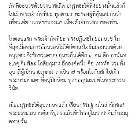
ภัททิยะบวชด้วยจงบวชเถิด อนุรุทธะได้ฟังอย่างนั้นแล้วก็
ไปเฝ้าพระเจ้าภัททิยะ ทูลตามวาทะของผู้ที่คุ้นเคยกันว่า
เพื่อนเอ๋ย บรรพชาของเรา เนื่องด้วยบรรพชาของท่าน
ในตอนแรก พระเจ้าภัททิยะ ทรงปฏิเสธไม่ยอมบวช ใน
ที่สุดเมื่อทนการอ้อนวอนไม่ได้ก็ตกลงใจยินยอมบวชด้วย
อนุรุทธะจึงชักชวนศากยกุมารอื่นได้อีก ๓ คน คือ อานันท
ะ,ภคุ,กิมพิละ โกลิยกุมาร อีกองค์หนึ่ง คือ เทวทัต รวมทั้ง
อุบาลีผู้เป็นนายภูษามาลาเป็น ๗ พร้อมใจกันเข้าไปเฝ้า
พระบรมศาสดาที่อนุปิยนิคม ทูลขออุปสมบทในพระธรรม
วินัย
เมื่ออนุรุทธะได้อุปสมบทแล้ว เรียนกรรมฐานในสำนักของ
พระธรรมเสนาบดีสารีบุตร แล้วเข้าไปอยู่ในป่าปาจีนวังสมฤ
คทายวัน