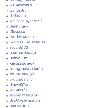
พระพุทธศาสนา
พระไตรปิฏก
หัวข้อธรรม
พจนานุกรมพุทธศาสน์
มิลินทปัญหา
เสียงธรรม
สถานีเพลงธรรมะ
เพลงธรรมะ/ดนตรีสมาธิ
ธรรมะปฏิบัติ
คลังแสงแห่งธรรม
บทสวดมนต์
หลักธรรมนำสุขฯ
กรรมฐานประจำวันเกิด
ฮีต ๑๒ คอง ๑๔
งานบุญประจำปี
ประเพณีทั่วไทย
พระพุทธเจ้า
ภาพพระพุทธประวัติ
ประวัติพระพุทธสาวก
ทศชาติชาดก