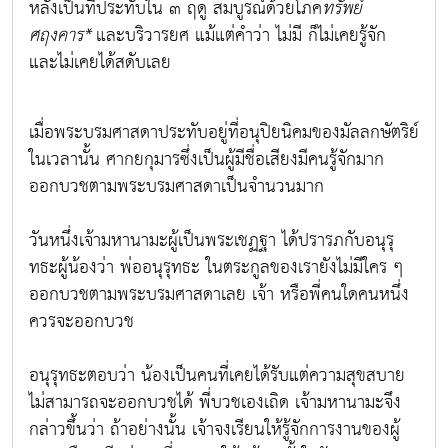
หลังเป็นที่ประทับใน ๓ ฤดู สมบูรณ์ด้วยโภค
ทรัพย์
ศฤงคาร*
และบริวารยศ แม้แต่คำว่า ไม่มี ก็ไม่เคยรู้จัก
และไม่เคยได้สดับเลย
เมื่อพระบรมศาสดาประทับอยู่ที่อนุปิยนิคมของมัลลกษัตริย์
ในเวลานั้น ศากยกุมารซึ่งเป็นผู้มีชื่อเสียงมีคนรู้จักมาก
ออกบวชตามพระบรมศาสดาเป็นจำนวนมาก
วันหนึ่งเจ้ามหานามะผู้เป็นพระเชฏฐา ได้ปรารภกับอนุรุ
ทธะผู้น้องว่า พ่ออนุรุทธะ ในตระกูลของเรายังไม่มีใคร ๆ
ออกบวชตามพระบรมศาสดาเลย เจ้า หรือพี่คนใดคนหนึ่ง
ควรจะออกบวช
อนุรุทธะตอบว่า น้องเป็นคนที่เคยได้รับแต่ความสุขสบาย
ไม่สามารถจะออกบวชได้ พี่บวชเองเถิด เจ้ามหานามะจึง
กล่าวขึ้นว่า ถ้าอย่างนั้น เจ้าจงเรียนให้รู้จักการงานของผู้