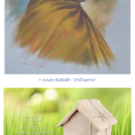
• ดวงตะวันลับฟ้า “ป่าบ้านตาด”