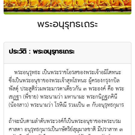
พระอนุรุทธเถระ
ประวัติ : พระอนุรุทธเถระ
พระอนุรุทธะ เป็นพระราชโอรสของพระเจ้าอมิโตทนะ
ซึ่งเป็นพระอนุชาของพระเจ้าสุทโธทนะ ผู้ครองกรุงกบิล
พัสดุ์ ประสูติร่วมพระมารดาเดียวกัน ๓ พระองค์ คือ พระ
เชฏฐา (พี่ชาย) พระนามว่า มหานามะ พระกนิฏฐภคินี
(น้องสาว) พระนามว่า โรหิณี รวมเป็น ๓ กับอนุรุทธกุมาร
ถ้าจะนับตามลำดับพระวงศ์ก็เป็นพระอนุชาของพระบรม
ศาสดา อนุรุทธกุมารเป็นกษัตริย์สุมุมาลชาติ มีปราสาท ๓