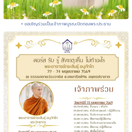
• ขอเชิญร่วมเป็นเจ้าภาพบูรณะปิดทองพระประธาน