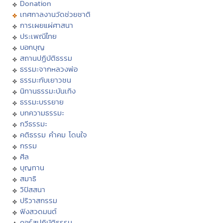
Donation
เทศกาลงานวัดช่วยชาติ
การเผยแผ่ศาสนา
ประเพณีไทย
บอกบุญ
สถานปฏิบัติธรรม
ธรรมะจากหลวงพ่อ
ธรรมะกับเยาวชน
นิทานธรรมะบันเทิง
ธรรมะบรรยาย
บทความธรรมะ
กวีธรรมะ
คติธรรม คำคม โดนใจ
กรรม
ศีล
บุญทาน
สมาธิ
วิปัสสนา
ปริวาสกรรม
ฟังสวดมนต์
คอร์สปฏิบัติธรรม