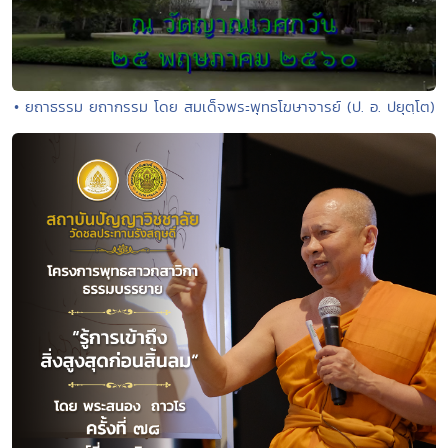
• ยถาธรรม ยถากรรม โดย สมเด็จพระพุทธโฆษาจารย์ (ป. อ. ปยุตฺโต)