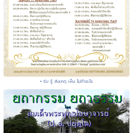
• รับ รู้ สังเกตุ เห็น ไม่ทำอะไร