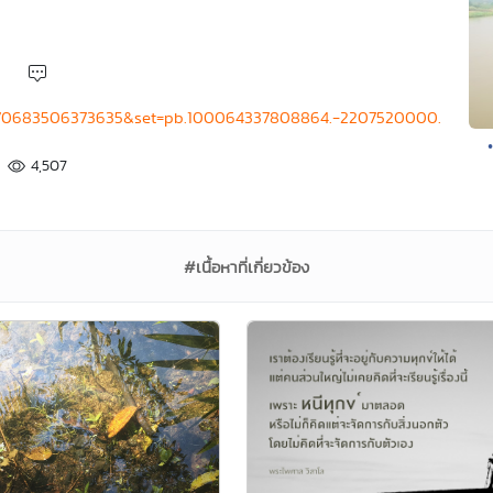
4370683506373635&set=pb.100064337808864.-2207520000.
4,507
#เนื้อหาที่เกี่ยวข้อง