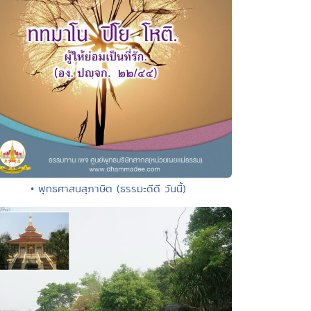
• พุทธศาสนสุภาษิต (ธรรมะดีดี วันนี้)