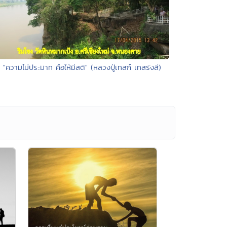
• "ความไม่ประมาท คือให้มีสติ" (หลวงปู่เทสก์ เทสรังสี)