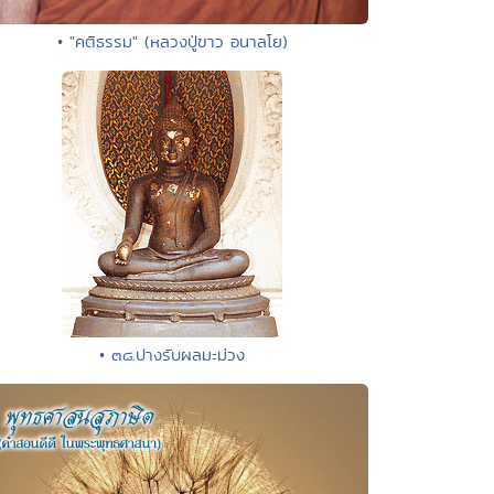
• "คติธรรม" (หลวงปู่ขาว อนาลโย)
• ๓๘.ปางรับผลมะม่วง