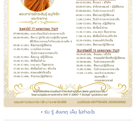
• รับ รู้ สังเกตุ เห็น ไม่ทำอะไร