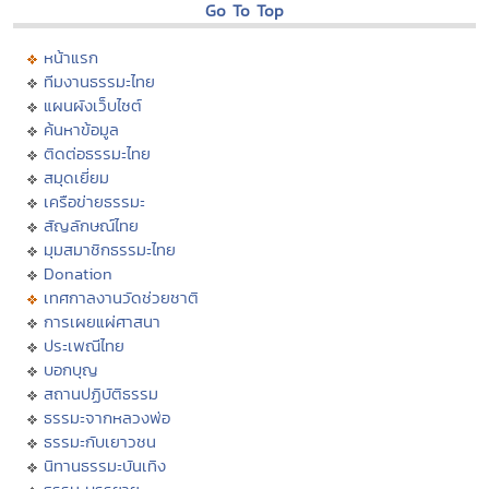
Go To Top
หน้าแรก
ทีมงานธรรมะไทย
แผนผังเว็บไซต์
ค้นหาข้อมูล
ติดต่อธรรมะไทย
สมุดเยี่ยม
เครือข่ายธรรมะ
สัญลักษณ์ไทย
มุมสมาชิกธรรมะไทย
Donation
เทศกาลงานวัดช่วยชาติ
การเผยแผ่ศาสนา
ประเพณีไทย
บอกบุญ
สถานปฏิบัติธรรม
ธรรมะจากหลวงพ่อ
ธรรมะกับเยาวชน
นิทานธรรมะบันเทิง