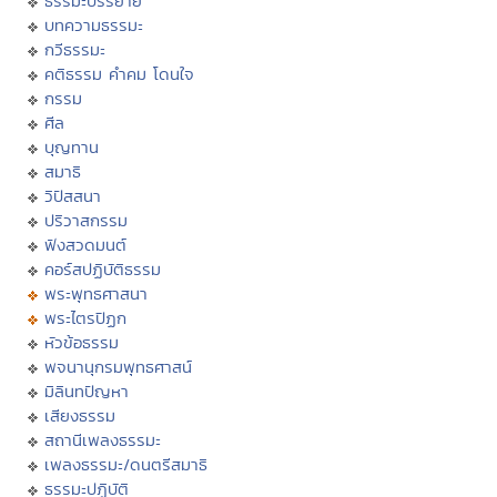
ธรรมะบรรยาย
บทความธรรมะ
กวีธรรมะ
คติธรรม คำคม โดนใจ
กรรม
ศีล
บุญทาน
สมาธิ
วิปัสสนา
ปริวาสกรรม
ฟังสวดมนต์
คอร์สปฏิบัติธรรม
พระพุทธศาสนา
พระไตรปิฏก
หัวข้อธรรม
พจนานุกรมพุทธศาสน์
มิลินทปัญหา
เสียงธรรม
สถานีเพลงธรรมะ
เพลงธรรมะ/ดนตรีสมาธิ
ธรรมะปฏิบัติ