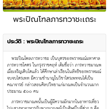
พระปิณโฑลภารทวาชะเถระ
ประวัติ : พระปิณโฑลภารทวาชะเถระ
พระปิณโฑลภารทวาชะ เป็นบุตรของพราหมณ์มหาศาล
ภารทวาชโคตร ในกรุงราชคฤห์ เดิมชื่อว่า ภารทวาชมาณพ
เมื่อเจริญเติบโตแล้ว ได้ศึกษาเล่าเรียนในลัทธิของพราหมณ์
จบจบไตรเพท มีความชำนาญในวิชาไตรเพทจนได้เป็น
คณาจารย์ กล่าวสอนศิลปวิทยาแก่มาณพเป็นจำนวนมาก
ประมาณ ๕๐๐ คน
ภารทวาชมาณพนั้นเป็นผู้มีความมักมากในอาหารเที่ยว
ไปแสวงหาอาหารกับพวกมาณพผู้เป็นศิษย์ในที่ต่าง ๆ คือ