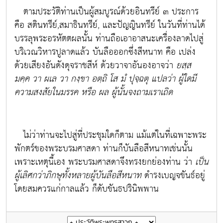
ตามประวัติท่านเป็นผู้สมบูรณ์ด้วยอินทรีย์ ๓ ประการ
คือ สตินทรีย์,สมาธินทรีย์, และปัญญินทรีย์ ในวันที่ท่านได้
บรรลุพระอรหัตตผลนั้น ท่านถือเอาอาสนะเครื่องลาดไปสู่
บริเวณวิหารปูลาดแล้ว บันลือออกซึ่งสีหนาท คือ
เปล่ง
ด้วยเสียงอันดังดุจราชสีห์ ด้วยวาจาอันองอาจว่า
ยสฺส
มคฺค วา ผเล วา กงฺขา อตฺถิ โส มํ ปุจฺฉตุ แปลว่า ผู้ใดมี
ความสงสัยในมรรค หรือ ผล ผู้นั้นจงถามเราเถิด
ไม่ว่าท่านจะไปสู่ที่ประชุมใดก็ตาม แม้แต่ในที่เฉพาะพระ
พักตร์ของพระบรมศาสดา ท่านก็บันลือสีหนาทเช่นนั้น
เพราะเหตุนี้เอง พระบรมศาสดาจึงทรงยกย่องท่าน ว่า
เป็น
ผู้เลิศกว่าภิกษุทั้งหลายผู้บันลือสีหนาท
ดำรงเบญจขันธ์อยู่
โดยสมควรแก่กาลแล้ว ก็ดับขันธปรินิพพาน