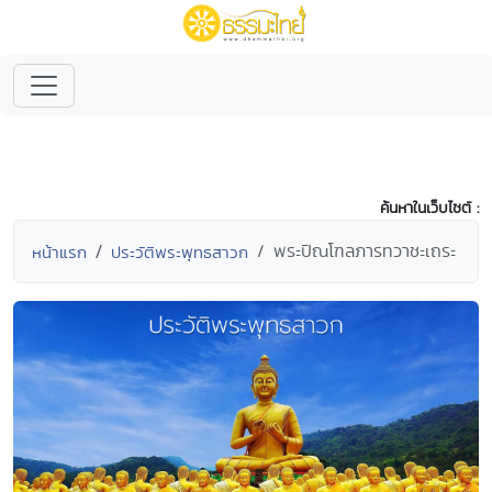
ค้นหาในเว็บไซต์ :
พระปิณโฑลภารทวาชะเถระ
หน้าแรก
ประวัติพระพุทธสาวก