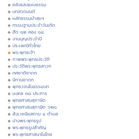
คลังแสงแห่งธรรม
บทสวดมนต์
หลักธรรมนำสุขฯ
กรรมฐานประจำวันเกิด
ฮีต ๑๒ คอง ๑๔
งานบุญประจำปี
ประเพณีทั่วไทย
พระพุทธเจ้า
ภาพพระพุทธประวัติ
ประวัติพระพุทธสาวก
ทศชาติชาดก
นิทานชาดก
พุทธวจนในธรรมบท
มงคล ๓๘ ประการ
พุทธศาสนสุภาษิต
พุทธศาสนสุภาษิต ๖๒๑
สังเวชนียสถาน ๔ ตำบล
ปางพระพุทธรูป
พระพุทธรูปสำคัญ
พระพุทธศาสนาในไทย