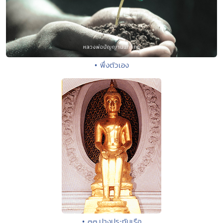
• พึ่งตัวเอง
• ๓๓.ปางประทับเรือ