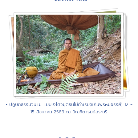
• ปฏิบัติธรรมวันแม่ แบบเจโตวิมุติอันไม่กำเริบ(แก่นพรหมจรรย์) 12 -
15 สิงหาคม 2569 ณ ปัณฑิตารมย์สระบุรี