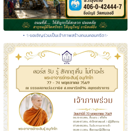
• ✨ขอเชิญร่วมเป็นเจ้าภาพสร้างถนนคอนกรีต✨