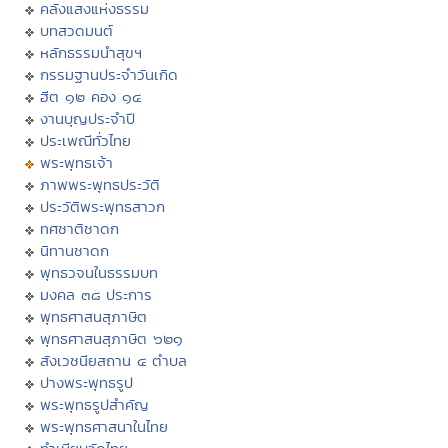
คลังแสงแห่งธรรม
บทสวดมนต์
หลักธรรมนำสุขฯ
กรรมฐานประจำวันเกิด
ฮีต ๑๒ คอง ๑๔
งานบุญประจำปี
ประเพณีทั่วไทย
พระพุทธเจ้า
ภาพพระพุทธประวัติ
ประวัติพระพุทธสาวก
ทศชาติชาดก
นิทานชาดก
พุทธวจนในธรรมบท
มงคล ๓๘ ประการ
พุทธศาสนสุภาษิต
พุทธศาสนสุภาษิต ๖๒๑
สังเวชนียสถาน ๔ ตำบล
ปางพระพุทธรูป
พระพุทธรูปสำคัญ
พระพุทธศาสนาในไทย