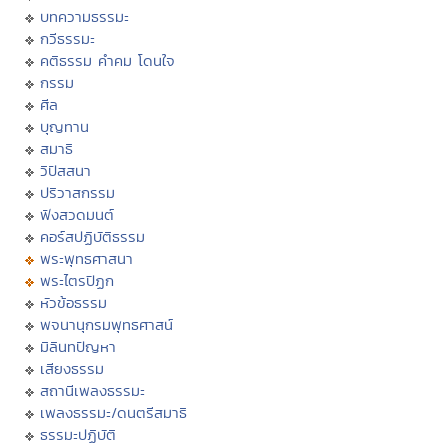
บทความธรรมะ
กวีธรรมะ
คติธรรม คำคม โดนใจ
กรรม
ศีล
บุญทาน
สมาธิ
วิปัสสนา
ปริวาสกรรม
ฟังสวดมนต์
คอร์สปฏิบัติธรรม
พระพุทธศาสนา
พระไตรปิฏก
หัวข้อธรรม
พจนานุกรมพุทธศาสน์
มิลินทปัญหา
เสียงธรรม
สถานีเพลงธรรมะ
เพลงธรรมะ/ดนตรีสมาธิ
ธรรมะปฏิบัติ