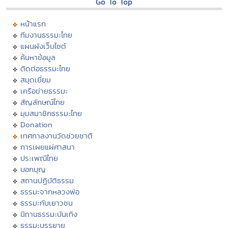
Go To Top
หน้าแรก
ทีมงานธรรมะไทย
แผนผังเว็บไซต์
ค้นหาข้อมูล
ติดต่อธรรมะไทย
สมุดเยี่ยม
เครือข่ายธรรมะ
สัญลักษณ์ไทย
มุมสมาชิกธรรมะไทย
Donation
เทศกาลงานวัดช่วยชาติ
การเผยแผ่ศาสนา
ประเพณีไทย
บอกบุญ
สถานปฏิบัติธรรม
ธรรมะจากหลวงพ่อ
ธรรมะกับเยาวชน
นิทานธรรมะบันเทิง
ธรรมะบรรยาย