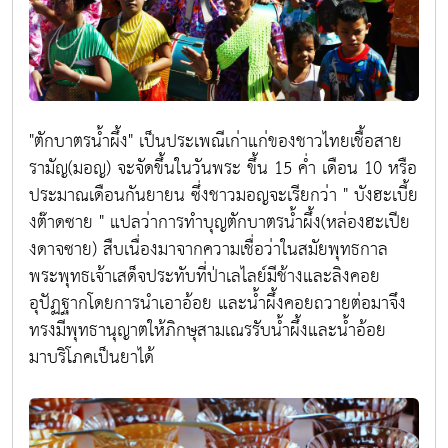
"ตักบาตรน้ำผึ้ง" เป็นประเพณีเก่าแก่ของชาวไทยเชื้อสาย
รามัญ(มอญ) จะจัดขึ้นในวันพระ ขึ้น 15 ค่ำ เดือน 10 หรือ
ประมาณเดือนกันยายน ซึ่งชาวมอญจะเรียกว่า " บังฮะเบี้ย
งต๊าดซาย " แปลว่าการทำบุญตักบาตรน้ำผึ้ง(หล่องฮะเปีย
งดาจซาย) สืบเนื่องมาจากความเชื่อว่าในสมัยพุทธกาล
พระพุทธเจ้าเสด็จประทับที่ป่าเลไลย์มีช้างและลิงคอย
อุปัฏฐากโดยการนำเอาอ้อย และน้ำผึ้งคอยถวายต่อมาจึง
ทรงมีพุทธานุญาตให้ภิกษุสามเณรรับน้ำผึ้งและน้ำอ้อย
มาบริโภคเป็นยาได้