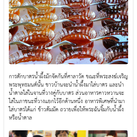
การตักบาตรน้ำผึ้งมักจัดกันที่ศาลาวัด ขณะที่พระสงฆ์เจริญ
พระพุทธมนต์นั้น ชาวบ้านจะนำน้ำผึ้งมาใส่บาตร และนำ
น้ำตาลใส่ในจานที่วางคู่กับบาตร ส่วนอาหารคาวหวานจะ
ใส่ในภาชนะที่วางแยกไว้อีกด้านหนึ่ง อาหารพิเศษที่นำมา
ใส่บาตรได้แก่ ข้าวต้มมัด ถวายเพื่อให้พระฉันจิ้มกับน้ำผึ้ง
หรือน้ำตาล