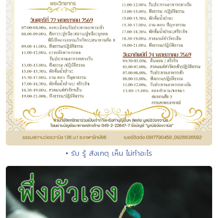
• รับ รู้ สังเกตุ เห็น ไม่ทำอะไร