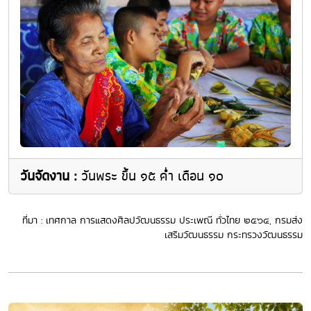
วันจัดงาน :
วันพระ ขึ้น ๑๕ ค่ำ เดือน ๑๐
ที่มา : เทศกาล การแสดงศิลปวัฒนธรรม ประเพณี ทั่วไทย ๒๕๖๔, กรมส่ง
เสริมวัฒนธรรม กระทรวงวัฒนธรรม